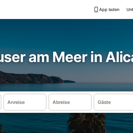
App laden
Unt
user am Meer in Alic
Anreise
Abreise
Gäste