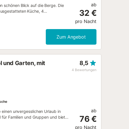
ab
n schönen Blick auf die Berge. Die
32 €
ausgestatteten Küche, 4
n. Zur Ausstattung gehören außerdem
pro Nacht
ing-Diensten, ein Ventilator, eine
sind ebenfalls vorhanden. Dieses
l und Außendusche. Kostenlose
Zum Angebot
erlaubt. Das Rauchen ist in dieser
and-/Poolhandtücher sind vorhanden....
l und Garten, mit
8,5
4
Bewertungen
sche
ab
e einen unvergesslichen Urlaub in
76 €
al für Familien und Gruppen und bietet
n perfekten Aufenthalt. 🏡
pro Nacht
3 komplette Badezimmer mit Duschen