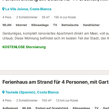
um eine gute Zeit zu haben, sich zu entspannen und den ländlichen
von Alicante zu erleben und unvergessliche Tage mit der Familie o
La Vila Joiosa, Costa Blanca
Heizsystem besteht aus Heizkörpern mit Ölkessel. Es gibt eine Klima
4 Pers.
2 Schlafzimmer
55 m²
150 m zur Küste
WLAN
Internet
Klimaanlage
TV
Bettwäsche
Handtücher
Geräumiges, komplett renoviertes Apartment direkt am Meer, voll a
Urlaub. Diese Wohnung befindet sich im besten Teil der Stadt, der Al
außergewöhnlichen Meerblick direkt an der Promenade. Sie verfügt
KOSTENLOSE Stornierung
Teil des Gebäudes: eines mit einem Doppelbett und ein weiteres, da
über ein Etagenbett verfügt, das kleiner als ein Standardbett ist. Vo
grundlegenden Utensilien, Waschmaschine, Backofen, Kaffeemasc
mit Fernseher, das auf den Balkon führt, von wo aus Sie den Meerb
empfängt einen nordischen Kanal und die wichtigsten britischen Kan
blauen Zone auf der Straße oder im Tiefgaragenparkplatz unter de
inbegriffen)....
Ferienhaus am Strand für 4 Personen, mit Gar
Teulada (Spanien), Costa Blanca
4 Pers.
2 Schlafzimmer
100 m²
1,5 km zur Küste
Außenpool
WLAN
Parken auf Grundstück
Klimaanlage
TV
Gar