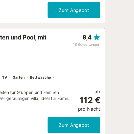
e kleine Terrasse mit Außentreppe
entspannte Tage in der Sonne. WLAN
Zum Angebot
..
ten und Pool, mit
9,4
18
Bewertungen
TV
Garten
Bettwäsche
ab
keiten für Gruppen und Familien
112 €
r geräumigen Villa, ideal für Familien
 auf Platz und Ruhe verzichten zu
pro Nacht
usreichend Platz für große Gruppen,
bereiche im Innen- und
ert Privater Pool, Tennisplatz und
Zum Angebot
eien zu verbringen, ohne die