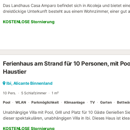
Das Landhaus Casa Amparo befindet sich in Alcoleja und bietet eine
dreistöckige Unterkunft besteht aus einem Wohnzimmer, einer gut 
Schlafzimmern und 2 Bädern und bietet somit Platz für 12 Persone
KOSTENLOSE Stornierung
Highspeed-Wi-Fi (für Videoanrufe geeignet), ein Smart TV mit Stream
Waschmaschine sowie ein Trockner. 2 Hochstühle und 2 Babybetten 
Ferienhaus verfügt über einen privaten Außenbereich mit Pool, Gril
Parkplätze sind auf der Straße vorhanden. Maximal 2 Haustiere sind 
Unterkunft nicht erlaubt. Eine Klimaanlage ist nicht vorhanden. Str
Ferienhaus am Strand für 10 Personen, mit Poo
Haustier
Ibi, Alicante Binnenland
10 Pers.
5 Schlafzimmer
1 m²
Pool
WLAN
Parkmöglichkeit
Klimaanlage
TV
Garten
Bettwä
Unabhängige Villa mit Pool, Grill und Platz für 10 Gäste Genießen Si
dieser spektakulären, unabhängigen Villa in Ibi. Dieses Haus ist ide
maximalen Komfort, Privatsphäre und alle Annehmlichkeiten für eine
KOSTENLOSE Stornierung
Ausstattungsmerkmale: ✅ 5 geräumige und helle Schlafzimmer ✅ 