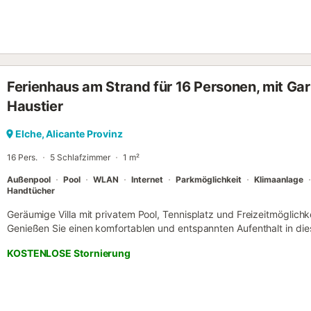
Schlafzimmer, 2 Bäder, eine zum Wohnzimmer offene Küche und ein
zum Poolbereich. Der große Pool und die Gärten sind perfekt für 
und Klimaanlage (kalt/warm) in den Schlafzimmern sind vorhanden..
Ferienhaus am Strand für 16 Personen, mit Gar
Haustier
Elche, Alicante Provinz
16 Pers.
5 Schlafzimmer
1 m²
Außenpool
Pool
WLAN
Internet
Parkmöglichkeit
Klimaanlage
Handtücher
Geräumige Villa mit privatem Pool, Tennisplatz und Freizeitmöglich
Genießen Sie einen komfortablen und entspannten Aufenthalt in diese
und Gruppen, die gerne Zeit miteinander verbringen möchten, ohne
KOSTENLOSE Stornierung
müssen. Mit 5 Schlafzimmern und 3 Bädern bietet die Unterkunft a
sodass Sie bequem zusammenleben und großzügige Gemeinschafts
Außenbereich genießen können. Außenbereich zum Genießen konzipi
Grillbereich mit ausgestatteter Terrasse, perfekt, um den Tag im Fr