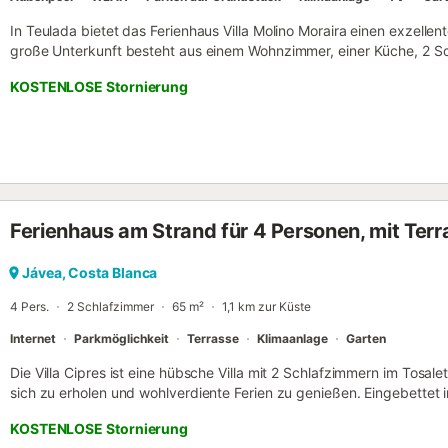
In Teulada bietet das Ferienhaus Villa Molino Moraira einen exzellen
große Unterkunft besteht aus einem Wohnzimmer, einer Küche, 2 
bietet somit Platz für 4 Personen. Zur Ausstattung gehören außerde
KOSTENLOSE Stornierung
sowie eine Waschmaschine. Diese Unterkunft bietet einen privaten 
überdachter Terrasse und Balkon. Ein Parkplatz ist auf dem Grund
sind erlaubt. Das Feiern von Veranstaltungen in dieser Unterkunft ist 
Ferienhaus am Strand für 4 Personen, mit Ter
Jávea, Costa Blanca
4 Pers.
2 Schlafzimmer
65 m²
1,1 km zur Küste
Internet
Parkmöglichkeit
Terrasse
Klimaanlage
Garten
Die Villa Cipres ist eine hübsche Villa mit 2 Schlafzimmern im Tosal
sich zu erholen und wohlverdiente Ferien zu genießen. Eingebettet
Wald, ist sie nur eine kurze Autofahrt vom schönen Sandstrand Aren
KOSTENLOSE Stornierung
Altstadt von Jávea mit ihrer Vielfalt an Restaurants und lokalen Ges