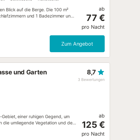
ab
ten Blick auf die Berge. Die 100 m²
77 €
Schlafzimmern und 1 Badezimmer und
m Wi-Fi, ein TV, eine Klimaanlage
pro Nacht
Außenbereich mit Pool, Garten,
stück vorhanden. Maximal 2 Haustiere
nicht erlaubt....
Zum Angebot
rasse und Garten
8,7
3
Bewertungen
ab
et-Gebiet, einer ruhigen Gegend, um
125 €
 in die umliegende Vegetation und den
al sowie von der charakteristischen
pro Nacht
chäften entfernt. Sie verfügt über 2