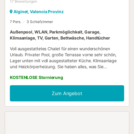
17
Bewertungen
Alginet, Valencia Provinz
7 Pers.
3 Schlafzimmer
Außenpool, WLAN, Parkmöglichkeit, Garage,
Klimaanlage, TV, Garten, Bettwäsche, Handtücher
Voll ausgestattetes Chalet für einen wunderschönen
Urlaub. Privater Pool, große Terrasse vorne sehr schön,
Lager unten mit voll ausgestatteter Küche. Klimaanlage
und Heizkörperheizung. Sie haben alles, was Sie
brauchen, um zu genießen. Voll ausgestattete Küche mit
KOSTENLOSE Stornierung
allem. Garage für 2 Fahrzeuge, automatische Türen. Das
Grundstück hat 960 Meter und Gehäuse 120 Meter oben
und 65 Meter unten gebaut. Garten in der Front mit
Zum Angebot
Kunstrasen....