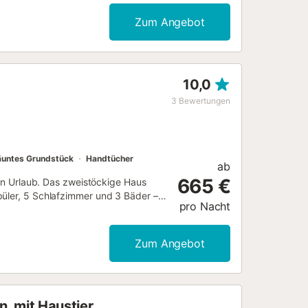
erfügbar. Das Highlight ist der
er Terrasse, Grill und Außendusche.
Zum Angebot
ck auf die Berge. Haustiere sind auf
ttet. Die Unterkunft ist nur für
 Kaution einbehalten....
10,0
3
Bewertungen
untes Grundstück
Handtücher
ab
665 €
ten Urlaub. Das zweistöckige Haus
püler, 5 Schlafzimmer und 3 Bäder –
pro Nacht
hlen WLAN, Klimaanlage,
eis zur Verfügung. Im privaten
erdachte Terrasse, einen Balkon, Grill
Zum Angebot
ellplatz in der Garage vorhanden.
t ist ausschließlich für Familien
ntersagt, bei Schäden wird die
n, mit Haustier