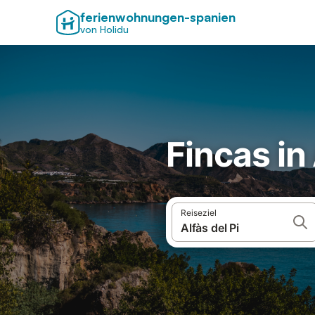
ferienwohnungen-spanien
von Holidu
Fincas in 
Reiseziel