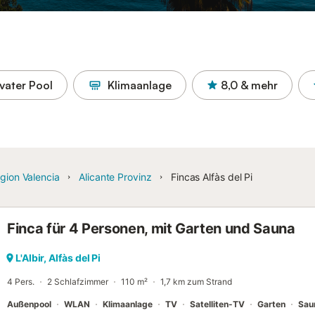
ivater Pool
Klimaanlage
8,0
& mehr
gion Valencia
Alicante Provinz
Fincas Alfàs del Pi
Finca für 4 Personen, mit Garten und Sauna
L'Albir, Alfàs del Pi
4 Pers.
2 Schlafzimmer
110 m²
1,7 km zum Strand
Außenpool
WLAN
Klimaanlage
TV
Satelliten-TV
Garten
Sau