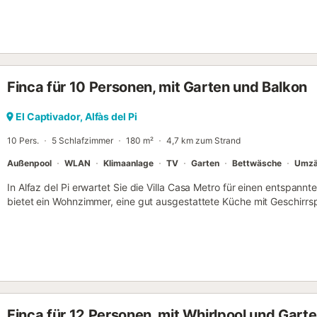
und Fernseher. Ein Hochstuhl und ein Babybett sind gegen Aufpreis v
private Außenbereich mit Pool, Garten, offener Terrasse, überdacht
Genießen Sie entspannte Mahlzeiten auf der offenen Terrasse mit Bli
Anfrage und gegen Aufpreis erlaubt. Jugendgruppen sind nicht gesta
Familien geeignet. Partys sind streng verboten; bei Schäden wird die
Finca für 10 Personen, mit Garten und Balkon
El Captivador, Alfàs del Pi
10 Pers.
5 Schlafzimmer
180 m²
4,7 km zum Strand
Außenpool
WLAN
Klimaanlage
TV
Garten
Bettwäsche
Umzä
In Alfaz del Pi erwartet Sie die Villa Casa Metro für einen entspann
bietet ein Wohnzimmer, eine gut ausgestattete Küche mit Geschirrs
ideal für bis zu 10 Personen. Zu den weiteren Annehmlichkeiten zä
Waschmaschine und TV. Hochstuhl und Babybett stehen gegen Aufpr
Außenbereich finden Sie einen Pool, Garten, eine offene und eine üb
und Außendusche. Parkplätze sind auf dem Grundstück sowie ein St
Haustiere sind auf Anfrage und gegen Aufpreis erlaubt. Die Unterkunf
geeignet; Jugendgruppen sind nicht gestattet. Partys sind streng u
Kaution einbehalten....
Finca für 12 Personen, mit Whirlpool und Garte