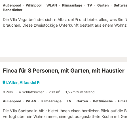
Maßen 9m x 4m und 1,75m tief -...
Außenpool
Whirlpool
WLAN
Klimaanlage
TV
Garten
Bettwä
Handtücher
Die Villa Vega befindet sich in Alfaz del Pi und bietet alles, was Sie
brauchen. Diese zweistöckige Unterkunft besteht aus einem Wohnzi
Küche mit Geschirrspüler, 4 Schlafzimmern und 3 Bädern und bietet 
Ausstattung gehören außerdem WLAN, eine Klimaanlage, eine Wasc
Hochstuhl und ein Babybett sind gegen eine zusätzliche Gebühr verf
privaten Außenbereich mit Pool, Whirlpool, Garten, offener Terrasse
Parkplatz ist in einer Garage vorhanden. Das Mitbringen von Hausti
zusätzliche Gebühr erlaubt. Diese Unterkunft ist nur für Familien ge
und wenn etwas beschädigt wird, wird es von der Kaution abgezoge
Finca für 8 Personen, mit Garten, mit Haustier
L'Albir, Alfàs del Pi
8 Pers.
4 Schlafzimmer
233 m²
1,5 km zum Strand
Außenpool
WLAN
Klimaanlage
TV
Garten
Bettwäsche
Umzä
Die Villa Santana in Albir bietet Ihnen einen herrlichen Blick auf di
verfügt über ein Wohnzimmer, eine gut ausgestattete Küche mit Ges
Bäder und bietet Platz für 8 Personen. Zur Ausstattung gehören 