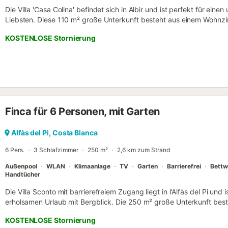
Die Villa 'Casa Colina' befindet sich in Albir und ist perfekt für eine
Liebsten. Diese 110 m² große Unterkunft besteht aus einem Wohnzi
mit Geschirrspüler, 2 Schlafzimmern und 2 Bädern und bietet somit 
KOSTENLOSE Stornierung
gehören außerdem WLAN, Satellitenfernsehen, Klimaanlage sowie 
stehen Ihnen eine private Sauna und Fitnessgeräte zur Verfügung. 
gehören ein Pool, ein Garten, Gartenmöbel, eine offene Terrasse, ein 
Außendusche. Entfernung zum nächsten Restaurant zu Fuß/mit de
nächsten Café zu Fuß/mit dem Auto: 494m. Entfernung zur nächste
Entfernung zum nächsten Supermarkt zu Fuß/mit dem Auto: 1,05km
Fuß/mit dem Auto: 2,4 km LP Strand. Entfernung zum Flughafen: 61
Finca für 6 Personen, mit Garten
Mitbringen von Haustieren ist auf Anfrage erlaubt, ohne zusätzliche 
der Straße, 50 m von der Unterkunft entfernt. Gruppen von jungen Le
Alfàs del Pi, Costa Blanca
6 Pers.
3 Schlafzimmer
250 m²
2,6 km zum Strand
Außenpool
WLAN
Klimaanlage
TV
Garten
Barrierefrei
Bettw
Handtücher
Die Villa Sconto mit barrierefreiem Zugang liegt in l'Alfàs del Pi und 
erholsamen Urlaub mit Bergblick. Die 250 m² große Unterkunft bes
ausgestatteten Küche, drei Schlafzimmern, zwei Badezimmern sowie 
KOSTENLOSE Stornierung
bietet Platz für bis zu sieben Personen. Zu den weiteren Annehm