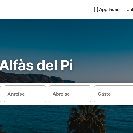
App laden
Unt
Alfàs del Pi
Anreise
Abreise
Gäste