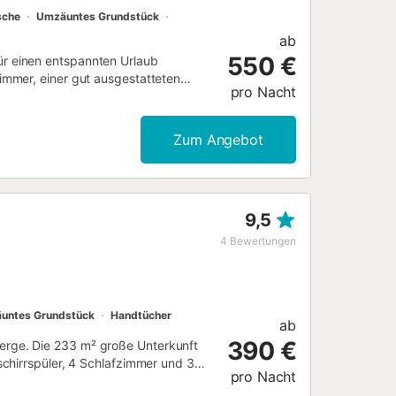
sche
Umzäuntes Grundstück
ab
550 €
 für einen entspannten Urlaub
mmer, einer gut ausgestatteten
pro Nacht
somit Platz für 10 Personen. Zur
hmaschine sowie ein TV. Ein
ügbar. Die Villa verfügt über einen
Zum Angebot
, Grill und Außendusche. Ein
eren ist auf Anfrage und gegen eine
eignet. Partys sind streng verboten
n....
9,5
4
Bewertungen
untes Grundstück
Handtücher
ab
390 €
e Berge. Die 233 m² große Unterkunft
chirrspüler, 4 Schlafzimmer und 3
pro Nacht
WLAN, Klimaanlage, Waschmaschine