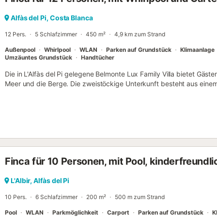
Alfàs del Pi, Costa Blanca
12 Pers.
5 Schlafzimmer
450 m²
4,9 km zum Strand
Außenpool
Whirlpool
WLAN
Parken auf Grundstück
Klimaanlage
Umzäuntes Grundstück
Handtücher
Die in L'Alfàs del Pi gelegene Belmonte Lux Family Villa bietet Gäste
Meer und die Berge. Die zweistöckige Unterkunft besteht aus ein
für 2 Personen, einer gut ausgestatteten Küche mit Geschirrspüler
bietet somit Platz für 12 Personen. Zur Ausstattung gehören außer
sowie eine Waschmaschine. Ein Babybett und ein Hochstuhl sind auf
Besondere an dieser Unterkunft ist der private Außenbereich mit Poo
Außendusche. Ein Parkplatz ist auf dem Grundstück vorhanden und 
Straße vorhanden. Haustiere sind nicht erlaubt. Es gibt eine Vide
Vermietung der Unterkunft abgeschaltet wird. Diese Unterkunft ist n
Finca für 10 Personen, mit Pool, kinderfreundli
strengstens untersagt, und wenn etwas beschädigt wird, wird es vo
L'Albir, Alfàs del Pi
10 Pers.
6 Schlafzimmer
200 m²
500 m zum Strand
Pool
WLAN
Parkmöglichkeit
Carport
Parken auf Grundstück
K