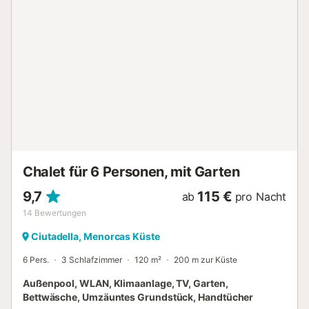
Haustiere sind erlaubt. Klimaanlage und WLAN sind nicht
verfügbar. Die Energie dieser Unterkunft wird teilweise
durch Solarenergie erzeugt....
Chalet für 6 Personen, mit Garten
9,7
115 €
ab
pro Nacht
14
Bewertungen
Ciutadella, Menorcas Küste
6 Pers.
3 Schlafzimmer
120 m²
200 m zur Küste
Außenpool, WLAN, Klimaanlage, TV, Garten,
Bettwäsche, Umzäuntes Grundstück, Handtücher