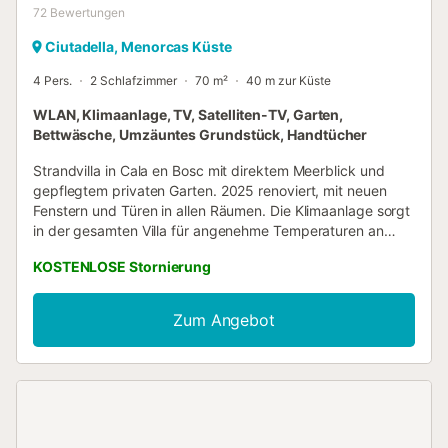
72
Bewertungen
Ciutadella, Menorcas Küste
4 Pers.
2 Schlafzimmer
70 m²
40 m zur Küste
WLAN, Klimaanlage, TV, Satelliten-TV, Garten,
Bettwäsche, Umzäuntes Grundstück, Handtücher
Strandvilla in Cala en Bosc mit direktem Meerblick und
gepflegtem privaten Garten. 2025 renoviert, mit neuen
Fenstern und Türen in allen Räumen. Die Klimaanlage sorgt
in der gesamten Villa für angenehme Temperaturen an
warmen Sommertagen. Eine eigene Waschmaschine steht
KOSTENLOSE Stornierung
Ihnen zur Verfügung – ideal für Familien, die mit leichtem
Gepäck reisen möchten, da Sie nicht mehr als
Handgepäck einpacken müssen. Gäste schätzen
Zum Angebot
besonders die Sauberkeit, die Lage und den Komfort
dieser Unterkunft. - Handtücher für Strand bzw. Pool
Kosten 10,00 € pro Person...