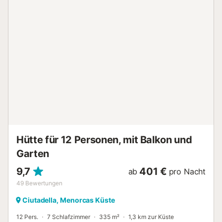
Sonnenterrasse mit Gartenmöbeln und Meerblick. Der
Komplex befindet sich 600 m vom Einkaufszentrum Son
Bou entfernt, das eine Vielzahl von Restaurants und Bars
bietet. 800 Meter vom Strand von Son Bou entfernt....
Hütte für 12 Personen, mit Balkon und
Garten
9,7
401 €
ab
pro Nacht
49
Bewertungen
Ciutadella, Menorcas Küste
12 Pers.
7 Schlafzimmer
335 m²
1,3 km zur Küste