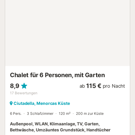
Auto: 372m. Entfernung zum nächsten Restaurant zu
Fuß/mit dem Auto: 335m. Entfernung zum nächsten Café
zu Fuß/mit dem Auto: 717m. Entfernung zum nächsten
Strand zu Fuß/mit dem Auto: 400m Cala Torre del Ram.
Entfernung zur nächsten Bar zu Fuß/mit dem Auto: 327m.
Entfernung zum nächsten Flughafen zu Fuß/mit dem Auto:
49km Flughafen Menorca. Kostenlose Parkplätze sind auf
der Straße vorhanden. Das Mitbringen eines Haustiers ist
nicht erlaubt. WLAN ist für Videoanrufe geeignet. Die
Unterkunft verfügt über einen stufenlosen Innenbereich.
Zustellbetten können ohne zusätzliche Kosten aufgestellt
werden. Handtücher sind im Preis inbegriffen. Die B...
Chalet für 6 Personen, mit Garten
8,9
115 €
ab
pro Nacht
17
Bewertungen
Ciutadella, Menorcas Küste
6 Pers.
3 Schlafzimmer
120 m²
200 m zur Küste
Außenpool, WLAN, Klimaanlage, TV, Garten,
Bettwäsche, Umzäuntes Grundstück, Handtücher