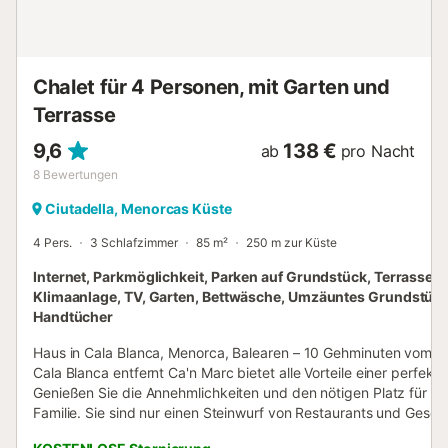
Handtücher sind im Preis inbegriffen. Die Bettwäsche ist im
Preis inbegriffen. Strand-/Poolhandtücher werden zur
Verfügung gestellt. Touristenabgabe: 2,20 € pro Person
pro Nacht. Name: Villa Estornell....
Chalet für 4 Personen, mit Garten und
Terrasse
9,6
138 €
ab
pro Nacht
8
Bewertungen
Ciutadella, Menorcas Küste
4 Pers.
3 Schlafzimmer
85 m²
250 m zur Küste
Internet, Parkmöglichkeit, Parken auf Grundstück, Terrasse,
Klimaanlage, TV, Garten, Bettwäsche, Umzäuntes Grundstück
Handtücher
Haus in Cala Blanca, Menorca, Balearen – 10 Gehminuten vom S
Cala Blanca entfernt Ca'n Marc bietet alle Vorteile einer perfekt
Genießen Sie die Annehmlichkeiten und den nötigen Platz für d
Familie. Sie sind nur einen Steinwurf von Restaurants und Gesch
entfernt. Der Strand ist 10 Gehminuten entfernt. Das Haus befind