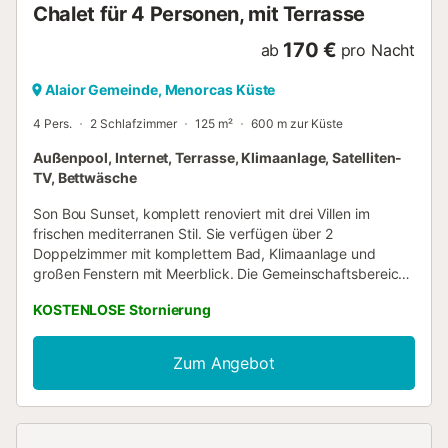
Chalet für 4 Personen, mit Terrasse
170 €
ab
pro Nacht
Alaior Gemeinde, Menorcas Küste
4 Pers.
2 Schlafzimmer
125 m²
600 m zur Küste
Außenpool, Internet, Terrasse, Klimaanlage, Satelliten-
TV, Bettwäsche
Son Bou Sunset, komplett renoviert mit drei Villen im
frischen mediterranen Stil. Sie verfügen über 2
Doppelzimmer mit komplettem Bad, Klimaanlage und
großen Fenstern mit Meerblick. Die Gemeinschaftsbereiche
sind einzigartig und umfassen einen großen Raum mit
KOSTENLOSE Stornierung
einer Lounge. Die offene Küche ist komplett mit
Geschirrspüler und Kaffeemaschine ausgestattet. Villa 49
bietet kostenlosen Wi-Fi-Internetzugang. Jede Villa im
Zum Angebot
Komplex bietet eine intime und einzigartige Umgebung, in
der die Gäste atemberaubende Sonnenuntergänge von
ihren geräumigen privaten Terrassen genießen können.
Draußen gibt es einen großen Gemeinschaftspool, eine