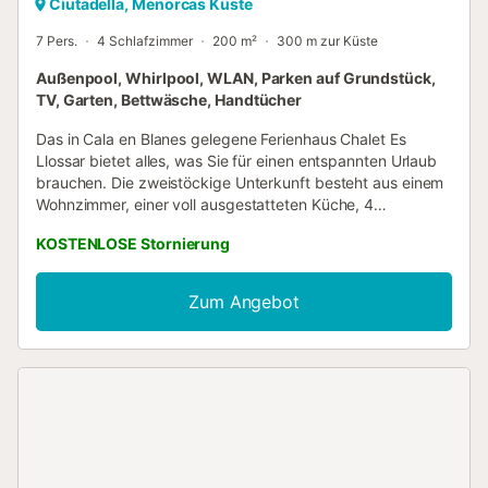
Ciutadella, Menorcas Küste
7 Pers.
4 Schlafzimmer
200 m²
300 m zur Küste
Außenpool, Whirlpool, WLAN, Parken auf Grundstück,
TV, Garten, Bettwäsche, Handtücher
Das in Cala en Blanes gelegene Ferienhaus Chalet Es
Llossar bietet alles, was Sie für einen entspannten Urlaub
brauchen. Die zweistöckige Unterkunft besteht aus einem
Wohnzimmer, einer voll ausgestatteten Küche, 4
Schlafzimmern und 2 Bädern und bietet somit Platz für 7
KOSTENLOSE Stornierung
Personen. Zur Ausstattung gehören außerdem Highspeed-
WLAN (für Videoanrufe geeignet) mit einem eigenen
Arbeitsplatz für Homeoffice, ein TV sowie eine
Zum Angebot
Waschmaschine. Ein Babybett ist ebenfalls vorhanden.
Leider verfügt diese Unterkunft nicht über eine
Klimaanlage. Dieses Ferienhaus verfügt über einen
privaten Außenbereich mit Pool, Whirlpool, Garten, offener
Terrasse, überdachter Terrasse, Balkon und Grill. Ein
Parkplatz ist auf dem Grundstück vorhanden und
kostenlose Parkplätze sind an der Straße vorhanden.
Haustiere, Rauchen und Veranstaltungen sind nicht
erlaubt. Klimaanlage ist im Hauptschlafzimmer vorhanden,