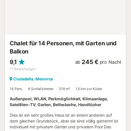
Tischlerei und verschiedene Stücke von restaurierten
Möbeln, während die gewölbte, handgeschnitzt aus dem
Wohnzimmer und Esszimmer Decken sind besonders
eindrucksvoll. S'Usinar (7 Plätze): Wohnzimmer (Kamin, TV,
DVD, CD) esszimmer Küche (Mikrowelle, Geschirrspüler)
Waschküche (Waschmaschine) Doppelzimmer mit zwei
Ebenen von Bad, Ankleideraum und Terrasse 1
Chalet für 14 Personen, mit Garten und
Einzelzimmer und 2 Einzelbetten Ba...
Balkon
9,1
245 €
ab
pro Nacht
11
Bewertungen
Ciutadella, Menorca
14 Pers.
6 Schlafzimmer
319 m²
1,5 km zur Küste
Außenpool, WLAN, Parkmöglichkeit, Klimaanlage,
Satelliten-TV, Garten, Bettwäsche, Handtücher
Dies ist ein sehr großes Haus ist an einem anderen auf
dem gleichen Grundstück, aber sie sind völlig getrennt ist
individuell mit privatem Garten und privatem Pool Das