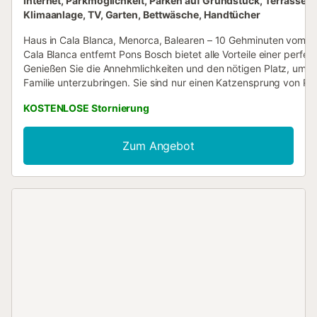
Internet, Parkmöglichkeit, Parken auf Grundstück, Terrasse,
Klimaanlage, TV, Garten, Bettwäsche, Handtücher
Haus in Cala Blanca, Menorca, Balearen – 10 Gehminuten vom S
Cala Blanca entfernt Pons Bosch bietet alle Vorteile einer perfek
Genießen Sie die Annehmlichkeiten und den nötigen Platz, um d
Familie unterzubringen. Sie sind nur einen Katzensprung von Re
und Geschäften entfernt. Der Strand ist in 10 Gehminuten erreic
KOSTENLOSE Stornierung
Haus befindet sich in einer ruhigen Gegend von Cala Blanca und 
perfekt für ein Paar mit ein oder zwei Kindern. Es verfügt über z
Doppelschlafzimmer und ein Badezimmer. Der Preis beinhaltet: 
Zum Angebot
und Endreinigung Handtücher (Waschbecken und Dusche) Bet
Ein Kinderbett und ein Hochstuhl (auf Anfrage) MwSt. NRA:
ESFCTU00000700700000619600000000000000000000ET36