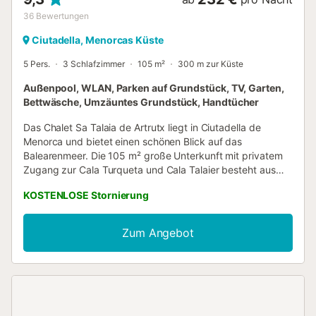
36
Bewertungen
Ciutadella, Menorcas Küste
5 Pers.
3 Schlafzimmer
105 m²
300 m zur Küste
Außenpool, WLAN, Parken auf Grundstück, TV, Garten,
Bettwäsche, Umzäuntes Grundstück, Handtücher
Das Chalet Sa Talaia de Artrutx liegt in Ciutadella de
Menorca und bietet einen schönen Blick auf das
Balearenmeer. Die 105 m² große Unterkunft mit privatem
Zugang zur Cala Turqueta und Cala Talaier besteht aus
einem Wohnzimmer, einer voll ausgestatteten Küche, 3
KOSTENLOSE Stornierung
Schlafzimmern und 2 Bädern und bietet somit Platz für 5
Personen. Ein zusätzliches Kind (bis zu 15 Jahren) kann
untergebracht werden. Zur Ausstattung gehören
Zum Angebot
außerdem ein TV sowie eine Waschmaschine. Ein Babybett
und ein Hochstuhl sind ebenfalls vorhanden. Das
Besondere an dieser Unterkunft ist der private
Außenbereich mit Pool, Garten, offener Terrasse, Grill und
Außendusche. Ein Parkplatz ist auf dem Grundstück
vorhanden. Rauchen und Feste feiern sind nicht erlaubt.