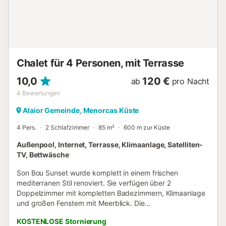
Chalet für 4 Personen, mit Terrasse
10,0
120 €
ab
pro Nacht
4
Bewertungen
Alaior Gemeinde, Menorcas Küste
4 Pers.
2 Schlafzimmer
85 m²
600 m zur Küste
Außenpool, Internet, Terrasse, Klimaanlage, Satelliten-
TV, Bettwäsche
Son Bou Sunset wurde komplett in einem frischen
mediterranen Stil renoviert. Sie verfügen über 2
Doppelzimmer mit kompletten Badezimmern, Klimaanlage
und großen Fenstern mit Meerblick. Die
Gemeinschaftsbereiche sind einzigartig und umfassen
KOSTENLOSE Stornierung
einen großen Raum mit einer Lounge. Voll ausgestattete