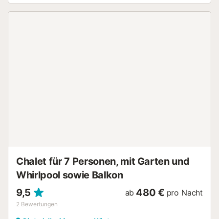
Außendusche zur Verfügung. Sie können einen
gemeinschaftlichen Parkplatz auf dem Grundstück nutzen
oder auf der Straße parken. Veranstaltungen sind in der
Unterkunft nicht gestattet. Die Eigentümer wohnen vor Ort,
jedoch nicht im gebuchten Haus. Reinigungsservice und
Autovermietung sind gegen Aufpreis während Ihres
Aufenthalts verfügbar. Die Unterkunft liegt nur wenige
Schritte von Arenal d’en Castell entfernt, wo Sie einen
wunderschönen, muschelförmigen Strand erwartet. An der
Nordküste nahe dem Biosphärenreservat finden Sie in
Arenal d’en Castell verschiedene Restaurants und Bars für
Ihre Abende. Wir bitten Sie, die Unterkunft und Nachbarn
zu respektieren, den Müll am Ende Ihres Aufenthalts zu
entsorgen und Ihren Urlaub zu genießen. Zusätzlich bieten
wir Autovermietung und Organisation von Bootsausflügen
an; für Informationen oder Anfragen k...
Chalet für 7 Personen, mit Garten und
Whirlpool sowie Balkon
9,5
480 €
ab
pro Nacht
2
Bewertungen