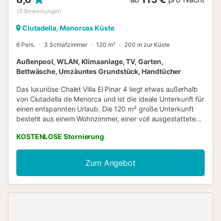
18
Bewertungen
Ciutadella, Menorcas Küste
6 Pers.
3 Schlafzimmer
120 m²
200 m zur Küste
Außenpool, WLAN, Klimaanlage, TV, Garten,
Bettwäsche, Umzäuntes Grundstück, Handtücher
Das luxuriöse Chalet Villa El Pinar 4 liegt etwas außerhalb
von Ciutadella de Menorca und ist die ideale Unterkunft für
einen entspannten Urlaub. Die 120 m² große Unterkunft
besteht aus einem Wohnzimmer, einer voll ausgestatteten
Küche mit Geschirrspüler, 3 Schlafzimmern und 2 Bädern
KOSTENLOSE Stornierung
und bietet somit Platz für 5 Personen. Zur Ausstattung
gehören außerdem High-Speed-WLAN, eine Klimaanlage,
eine Waschmaschine sowie ein TV. Ein Babybett und ein
Zum Angebot
Hochstuhl sind ebenfalls vorhanden. Das Highlight dieser
Unterkunft ist der private Außenbereich mit Pool, Garten
und Grill. Das Chalet verfügt außerdem über
gemeinschaftlich genutzte Terrassen (offen und
überdacht), auf denen Sie abends entspannen können.
Entfernung zum nächsten Supermarkt zu Fuß/mit dem