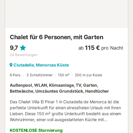
Chalet für 6 Personen, mit Garten
9,7
115 €
ab
pro Nacht
24
Bewertungen
Ciutadella, Menorcas Küste
6 Pers.
3 Schlafzimmer
150 m²
200 m zur Küste
Außenpool, WLAN, Klimaanlage, TV, Garten,
Bettwäsche, Umzäuntes Grundstück, Handtücher
Das Chalet Villa El Pinar 1 in Ciutadella de Menorca ist die
perfekte Unterkunft für einen stressfreien Urlaub mit Ihren
Lieben. Diese 150 m² große Unterkunft besteht aus einem
Wohnzimmer, einer voll ausgestatteten Küche mit
Geschirrspüler, 3 Schlafzimmern und 2 Bädern und bietet
KOSTENLOSE Stornierung
somit Platz für 5 Personen. Zur Ausstattung gehören