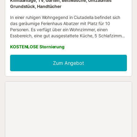
Klimaanlage, TV, Garten, Bettwäsche, Umzäuntes
Grundstück, Handtücher
In einer ruhigen Wohngegend in Ciutadella befindet sich
das geräumige Ferienhaus Abatzer mit Platz für 10
Personen. Es verfügt über ein Wohnzimmer, einen
Essbereich, eine gut ausgestattete Küche, 5 Schlafzimmer,
2 Badezimmer sowie über einen Hobbyraum mit
KOSTENLOSE Stornierung
Billardtisch. Zur Ausstattung gehören außerdem WLAN,
eine Klimaanlage, ein Fernseher, ein Kamin und eine
Garage. Das absolute Highlight ist der Außenbereich, der
Zum Angebot
mit einem großen Pool, Loungemöbeln und einem
Grillbereich keine Wünsche offenlässt und zum Entspannen
einlädt. Supermärkte und Restaurants und der Sandstrand
Cala Santandria erreichen Sie innerhalb von 5 Autominuten
bzw. in 15 min zu Fuß. Haustiere sind erlaubt....