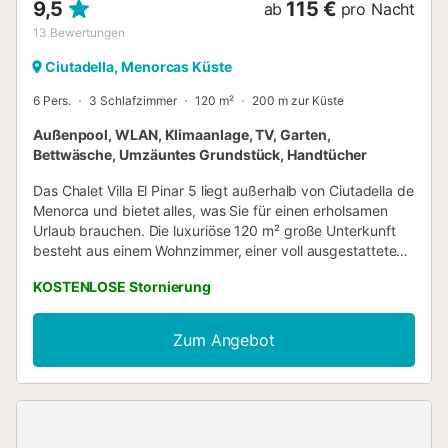
9,5
115 €
ab
pro Nacht
13
Bewertungen
Ciutadella, Menorcas Küste
6 Pers.
3 Schlafzimmer
120 m²
200 m zur Küste
Außenpool, WLAN, Klimaanlage, TV, Garten,
Bettwäsche, Umzäuntes Grundstück, Handtücher
Das Chalet Villa El Pinar 5 liegt außerhalb von Ciutadella de
Menorca und bietet alles, was Sie für einen erholsamen
Urlaub brauchen. Die luxuriöse 120 m² große Unterkunft
besteht aus einem Wohnzimmer, einer voll ausgestatteten
Küche mit Geschirrspüler, 3 Schlafzimmern und 2 Bädern
KOSTENLOSE Stornierung
und bietet somit Platz für 5 Personen. Zur Ausstattung
gehören außerdem High-Speed-WLAN, Klimaanlage,
Heizung, Waschmaschine und TV. Ein Babybett und ein
Zum Angebot
Hochstuhl sind ebenfalls vorhanden. Das Highlight dieser
Unterkunft ist der private Außenbereich mit Pool, Garten
und Grill. Das Chalet verfügt außerdem über
gemeinschaftlich genutzte Terrassen (offen und
überdacht), auf denen Sie am Abend entspannen können.