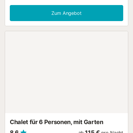
offene Küche mit Geschirrspüler und Kaffeemaschine. Die
Villa verfügt über Wi-Fi-Internetzugang. Das Resort bietet
Zum Angebot
seinen Gästen Privatsphäre und Exklusivität, wo die Gäste
atemberaubende Sonnenuntergänge von der Terrasse
genießen können. Draußen gibt es einen großen
Gemeinschaftspool, eine Sonnenterrasse mit Gartenmöbeln
und Meerblick. Der Komplex befindet sich 600 m vom
Einkaufszentrum Son Bou entfernt, das eine Vielzahl von
Restaurants und Bars bietet. 800 Meter vom Strand von
Son Bou entfernt....
Chalet für 6 Personen, mit Garten
8,6
115 €
ab
pro Nacht