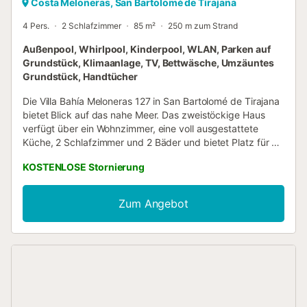
Costa Meloneras, San Bartolomé de Tirajana
4 Pers.
2 Schlafzimmer
85 m²
250 m zum Strand
Außenpool, Whirlpool, Kinderpool, WLAN, Parken auf
Grundstück, Klimaanlage, TV, Bettwäsche, Umzäuntes
Grundstück, Handtücher
Die Villa Bahía Meloneras 127 in San Bartolomé de Tirajana
bietet Blick auf das nahe Meer. Das zweistöckige Haus
verfügt über ein Wohnzimmer, eine voll ausgestattete
Küche, 2 Schlafzimmer und 2 Bäder und bietet Platz für 4
Personen. Zur Ausstattung gehören Highspeed-WLAN (für
KOSTENLOSE Stornierung
Videokonferenzen geeignet) mit Arbeitsplatz für das
Homeoffice, Klimaanlage und TV. Im privaten
Außenbereich erwarten Sie Garten, offene Terrasse,
Zum Angebot
überdachte Terrasse und Balkon. Zudem gibt es einen
gemeinschaftlichen Außenbereich mit dem Wohnkomplex,
der einen Pool, einen Whirlpool und ein Kinderbecken
umfasst. Genießen Sie entspannte Meerblicke, während
Sie eine gesunde Mahlzeit für Ihre Familie zubereiten. In
der Nähe empfehlen wir die berühmten Sanddünen von
Maspalomas. Ein Parkplatz steht auf dem Grundstück zur
Verfügung, außerdem gibt es kostenlose