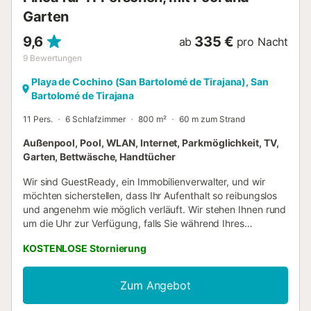
Rauchen ist in der Unterkunft ...
Garten
9,6
335 €
ab
pro Nacht
9
Bewertungen
Playa de Cochino (San Bartolomé de Tirajana), San
Bartolomé de Tirajana
11 Pers.
6 Schlafzimmer
800 m²
60 m zum Strand
Außenpool, Pool, WLAN, Internet, Parkmöglichkeit, TV,
Garten, Bettwäsche, Handtücher
Wir sind GuestReady, ein Immobilienverwalter, und wir
möchten sicherstellen, dass Ihr Aufenthalt so reibungslos
und angenehm wie möglich verläuft. Wir stehen Ihnen rund
um die Uhr zur Verfügung, falls Sie während Ihres
Aufenthalts Hilfe benötigen. Bitte beachten Sie, dass dies
KOSTENLOSE Stornierung
ein privates Zuhause ist. Behandeln Sie es daher bitte gut,
als wäre es Ihr eigenes. Wenn Sie sich in der Umgebung
fortbewegen möchten, finden Sie alles, was Sie brauchen,
Zum Angebot
in fußläufiger Entfernung. Die Busverbindungen sind
ausgezeichnet, mit einer Haltestelle in der Nähe, und wir