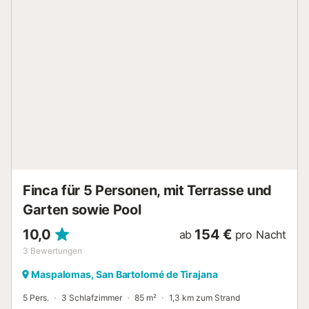
Dünen von Maspalomas erfüllt die Voraussetzungen für
einen erholsamen Urlaub. Wichtiger Hinweis: Jegliche Art
von Partys/Feiern/Veranstaltungen ist in unseren Villen und
Häusern nicht gestattet....
Finca für 5 Personen, mit Terrasse und
Garten sowie Pool
10,0
154 €
ab
pro Nacht
3
Bewertungen
Maspalomas, San Bartolomé de Tirajana
5 Pers.
3 Schlafzimmer
85 m²
1,3 km zum Strand