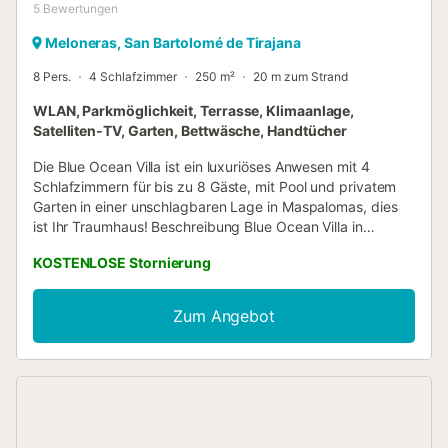
5
Bewertungen
Meloneras, San Bartolomé de Tirajana
8 Pers.
4 Schlafzimmer
250 m²
20 m zum Strand
WLAN, Parkmöglichkeit, Terrasse, Klimaanlage,
Satelliten-TV, Garten, Bettwäsche, Handtücher
Die Blue Ocean Villa ist ein luxuriöses Anwesen mit 4
Schlafzimmern für bis zu 8 Gäste, mit Pool und privatem
Garten in einer unschlagbaren Lage in Maspalomas, dies
ist Ihr Traumhaus! Beschreibung Blue Ocean Villa in
Maspalomas Diese Ferienunterkunft liegt direkt am Strand,
KOSTENLOSE Stornierung
ist neu gebaut und in modernem und elegantem Stil
dekoriert, auf 560m2 verteilt und bietet einen
wunderschönen Meerblick. Diese 4-Schlafzimmer-Villa mit
Zum Angebot
ihren 4 Badezimmern ist der fantastische Ort für Ihren
Urlaub; privater Pool, mehrere Terrassen, Essbereich im
Freien, hat auch 2 voll ausgestattete Küchen und 2
Wohnzimmer. Die Blue Ocean Villa ist ausgestattet mit
Klimaanlage, Geschirrspüler, Waschmaschine, Trockner,
Backofen, Privatparkplatz für bis zu 4 Autos, kostenloser
Internetverbindung, allem, was Sie brauchen, und vielem