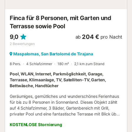
Finca für 8 Personen, mit Garten und
Terrasse sowie Pool
9,0
204 €
ab
pro Nacht
2
Bewertungen
Maspalomas, San Bartolomé de Tirajana
8 Pers.
4 Schlafzimmer
180 m²
2,1 km zum Strand
Pool, WLAN, Internet, Parkmöglichkeit, Garage,
Terrasse, Klimaanlage, TV, Satelliten-TV, Garten,
Bettwäsche, Handtücher
Geräumiges, gemütliches und wunderschönes Ferienhaus
für bis zu 8 Personen in Sonnenland. Dieses Objekt zählt
auf 4 Schlafzimmer, 3 Bäder, Gartenbereich mit Grill,
privater Pool und eine fantastische Terrasse mit Blick über
die Südseite von Gran Canaria. Das Haus liegt in
KOSTENLOSE Stornierung
Sonnenland, eine ruhige und Wohngebiet,die in der Nähe
des Zugangs zum GC-1 und alle Annehmlichkeiten