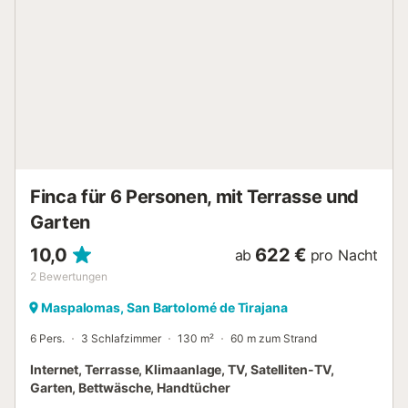
Parkmöglichkeiten an der Straße. Die Unterkunft bietet
zudem Stellplätze für Motorräder und Fahrräder. Haustiere
sind nicht erlaubt. Partys und das Rauchen im Haus sind
untersagt. Da die Villa in einer ruhigen Wohngegend liegt,
bitten wir Sie, Rücksicht auf die Nachbarn zu nehmen. Ein
Flughafentransfer ist auf Anfrage und gegen Aufpreis
verfügbar....
Finca für 6 Personen, mit Terrasse und
Garten
10,0
622 €
ab
pro Nacht
2
Bewertungen
Maspalomas, San Bartolomé de Tirajana
6 Pers.
3 Schlafzimmer
130 m²
60 m zum Strand
Internet, Terrasse, Klimaanlage, TV, Satelliten-TV,
Garten, Bettwäsche, Handtücher