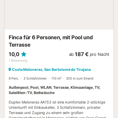
wird ebenfalls zur Verfügung gestellt (immer auf Anfrage)
** Dieses Objekt befindet sich in einem Wohngebiet, daher
sind alle Aktivitäten, die andere Gäste oder Nachbarn
stören können, strengstens verboten. ** Ein später Check-
in ist mit folgenden zusätzlichen Kosten verbunden: -
Zwischen 20:30 und 22:00 Uhr - EUR 30 - Zwischen 22:00
und 00:00 Uhr - EUR 50 - Zwischen 00:00...
Finca für 6 Personen, mit Pool und
Terrasse
10,0
187 €
ab
pro Nacht
1
Bewertung
Costa Meloneras, San Bartolomé de Tirajana
6 Pers.
3 Schlafzimmer
110 m²
200 m zum Strand
Außenpool, Pool, WLAN, Terrasse, Klimaanlage, TV,
Satelliten-TV, Bettwäsche
Duplex Meloneras AA153 ist eine komfortable 2-stöckige
Unterkunft mit Einbaukeller, 3 Schlafzimmern, privater
Terrasse und Zugang zu einem sehr großen
Gemeinschaftspool in Meloneras, südlich von Gran Canaria.