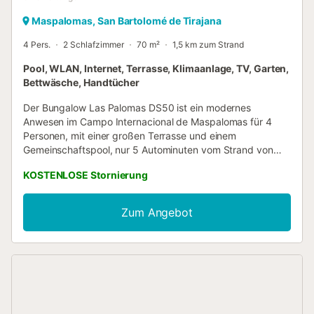
Maspalomas, San Bartolomé de Tirajana
4 Pers.
2 Schlafzimmer
70 m²
1,5 km zum Strand
Pool, WLAN, Internet, Terrasse, Klimaanlage, TV, Garten,
Bettwäsche, Handtücher
Der Bungalow Las Palomas DS50 ist ein modernes
Anwesen im Campo Internacional de Maspalomas für 4
Personen, mit einer großen Terrasse und einem
Gemeinschaftspool, nur 5 Autominuten vom Strand von
Maspalomas entfernt! WICHTIGE INFORMATION: Bitte
KOSTENLOSE Stornierung
beachten Sie, dass das Schwimmbad aufgrund von
Renovierungsarbeiten ab dem 15 april. für ca. 2 Monate
geschlossen sein wird. Beschreibung Bungalow Las
Zum Angebot
Palomas DS50 in Maspalomas Dieses Ferienhaus ist ideal
für Paare oder Familien, da es sich auf 1 Doppelzimmer mit
einem Doppelbett, 1 Zimmer mit einem Rollbett und 1
Badezimmer mit Dusche verteilt. Es hat eine frische
Dekoration, Konstruktion, die in offenem Konzept zum
Wohnzimmer und zur Küche hin präsentiert wird, letztere
ist komplett mit allen Geräten und Werkzeugen