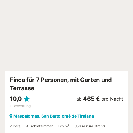
mehr! Die Villa Blue Ocean Villa befindet sich im
charmanten Ferienort Maspalomas im Süden von Gran
Canaria und hat eine beneidenswerte Lage. Eine Tür führt
von der Terrasse direkt zur Promenade, von der aus Sie
nach einem kurzen Spaziergang zu einer Auswahl an
Dienstleistungen und goldenen Sandstränden gelangen.
Mit herrlichem Meerblick ist dies definitiv eine
außergewöhnliche Ferienunterkunft! Die beste Lage auf
Gran Canaria, direkt am Strand von Maspalomas und ganz
in der Nähe des Boulevard de Meloneras. Ausgezeichnete
Restaurants und die besten Modegeschäfte sind nur
wenige Geh...
Finca für 7 Personen, mit Garten und
Terrasse
10,0
465 €
ab
pro Nacht
1
Bewertung
Maspalomas, San Bartolomé de Tirajana
7 Pers.
4 Schlafzimmer
125 m²
950 m zum Strand