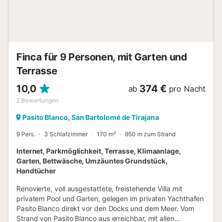
Smart TV, kostenlosem Internetanschluss auf dem
Grundstück und einem bequemen Sofa mit Chaiselongue
für 3 Personen begeistern, damit Sie sich wie zu Hause
fühlen, nur besser! Der direkte Zugang zum Strand ist nur
200 Meter vom Hau...
Finca für 9 Personen, mit Garten und
Terrasse
10,0
374 €
ab
pro Nacht
2
Bewertungen
Pasito Blanco, San Bartolomé de Tirajana
9 Pers.
3 Schlafzimmer
170 m²
950 m zum Strand
Internet, Parkmöglichkeit, Terrasse, Klimaanlage,
Garten, Bettwäsche, Umzäuntes Grundstück,
Handtücher
Renovierte, voll ausgestattete, freistehende Villa mit
privatem Pool und Garten, gelegen im privaten Yachthafen
Pasito Blanco direkt vor den Docks und dem Meer. Vom
Strand von Pasito Blanco aus erreichbar, mit allen