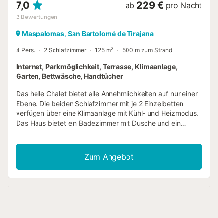
7,0
229 €
ab
pro Nacht
2
Bewertungen
Maspalomas, San Bartolomé de Tirajana
4 Pers.
2 Schlafzimmer
125 m²
500 m zum Strand
Internet, Parkmöglichkeit, Terrasse, Klimaanlage,
Garten, Bettwäsche, Handtücher
Das helle Chalet bietet alle Annehmlichkeiten auf nur einer
Ebene. Die beiden Schlafzimmer mit je 2 Einzelbetten
verfügen über eine Klimaanlage mit Kühl- und Heizmodus.
Das Haus bietet ein Badezimmer mit Dusche und ein
weiteres mit Badewanne sowie ein Wohnzimmer mit
integriertem Essbereich und eine gut ausgestattete
amerikanische Küche. Der WIFI-Anschluss, Sat-TV sowie
Zum Angebot
der DVD-Player laden zu einem unterhaltsamen
Nachmittag zu Hause ein. Um das sonnige Klima
Südkapverdiens zu genießen, verfügt der Garten über
Liegestühle, einen Grill, einen Esstisch und einen privaten
Pool. Es steht Ihnen auch ein Parkplatz zur Verfügung. Die
Lage in der Nähe des Golfplatzes und der berühmten