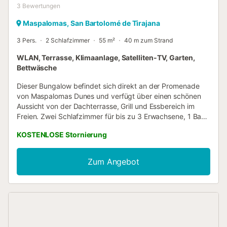
3
Bewertungen
Maspalomas, San Bartolomé de Tirajana
3 Pers.
2 Schlafzimmer
55 m²
40 m zum Strand
WLAN, Terrasse, Klimaanlage, Satelliten-TV, Garten,
Bettwäsche
Dieser Bungalow befindet sich direkt an der Promenade
von Maspalomas Dunes und verfügt über einen schönen
Aussicht von der Dachterrasse, Grill und Essbereich im
Freien. Zwei Schlafzimmer für bis zu 3 Erwachsene, 1 Baby
ist willkommen! Genießen Sie ihre weiträumige große
KOSTENLOSE Stornierung
Terrasse, die um das Haus herum geht, mit zwei
Essbereichen im Freien. Das Highlight ist die wundervollen
Aussichten über die Dünen, die von der Dachterrasse /
Zum Angebot
Sonnendeck angeboten werden. Nur 15 Minuten zu Fuß
vom Strand Playa del Ingles oder über die Dünen zum
Meer. Dieses Objekt ist ganz in der Nähe von Geschäften,
Restaurants und Einkaufszentren. Dieses Ferienhaus wird
hauptsächlich von Paaren und Sportlern bevorzugt und
bietet alles was man im Urlaub braucht. ** Eine Kaution