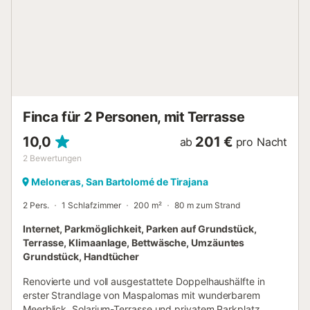
privaten Garten mit einem exklusiven Pool, in dem Sie sich
unter der Sonne entspannen können. Genießen Sie
Mahlzeiten im Freien im komfortablen Essbereich oder
nutzen Sie den Raum, um am Pool zu entspannen.
Außerdem bietet die Villa privaten Parkplatz und
Fahrräder, damit Sie sich während Ihres Aufenthalts
bequem fortbewegen könn...
Finca für 2 Personen, mit Terrasse
10,0
201 €
ab
pro Nacht
2
Bewertungen
Meloneras, San Bartolomé de Tirajana
2 Pers.
1 Schlafzimmer
200 m²
80 m zum Strand
Internet, Parkmöglichkeit, Parken auf Grundstück,
Terrasse, Klimaanlage, Bettwäsche, Umzäuntes
Grundstück, Handtücher
Renovierte und voll ausgestattete Doppelhaushälfte in
erster Strandlage von Maspalomas mit wunderbarem
Meerblick, Solarium-Terrasse und privatem Parkplatz