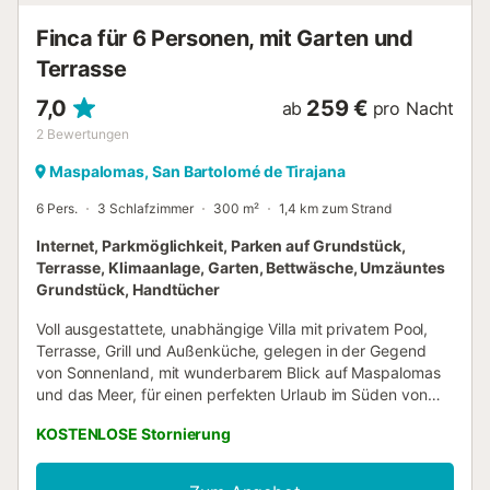
umwandelbaren Schlafsofa. Es gib...
Finca für 6 Personen, mit Garten und
Terrasse
7,0
259 €
ab
pro Nacht
2
Bewertungen
Maspalomas, San Bartolomé de Tirajana
6 Pers.
3 Schlafzimmer
300 m²
1,4 km zum Strand
Internet, Parkmöglichkeit, Parken auf Grundstück,
Terrasse, Klimaanlage, Garten, Bettwäsche, Umzäuntes
Grundstück, Handtücher
Voll ausgestattete, unabhängige Villa mit privatem Pool,
Terrasse, Grill und Außenküche, gelegen in der Gegend
von Sonnenland, mit wunderbarem Blick auf Maspalomas
und das Meer, für einen perfekten Urlaub im Süden von
Gran Canaria. Die Villa verfügt über 3 Doppelschlafzimmer,
KOSTENLOSE Stornierung
2 komplette Badezimmer und 2 Wohnzimmer. Das
Erdgeschoss besteht aus einem großen Wohnzimmer mit
Smart-TV, einer Verandaterrasse mit Blick, einer voll