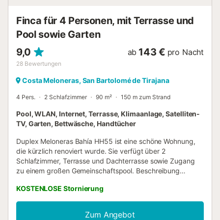
gut miteinander verbunden si...
Finca für 4 Personen, mit Terrasse und
Pool sowie Garten
9,0
143 €
ab
pro Nacht
28
Bewertungen
Costa Meloneras, San Bartolomé de Tirajana
4 Pers.
2 Schlafzimmer
90 m²
150 m zum Strand
Pool, WLAN, Internet, Terrasse, Klimaanlage, Satelliten-
TV, Garten, Bettwäsche, Handtücher
Duplex Meloneras Bahía HH55 ist eine schöne Wohnung,
die kürzlich renoviert wurde. Sie verfügt über 2
Schlafzimmer, Terrasse und Dachterrasse sowie Zugang
zu einem großen Gemeinschaftspool. Beschreibung
Duplex Meloneras Bahía HH55 in Meloneras Diese
KOSTENLOSE Stornierung
Ferienunterkunft ist für die Unterbringung von maximal 4
Personen ausgelegt. Sie verfügt über 2 Schlafzimmer,
eines mit Doppelbett und Balkon mit Blick auf die Anlage,
Zum Angebot
das andere mit zwei Einzelbetten, 2 Badezimmer mit