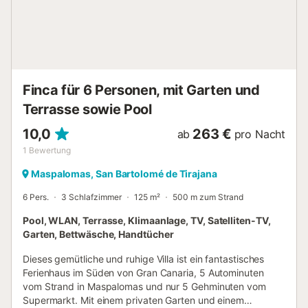
nächsten Bar zu Fuß/mit dem Auto: 940m. Entfernung zum
nächsten Restaurant zu Fuß/mit dem Auto: 290 m.
Entfernung zum nächsten Strand zu Fuß/mit dem Auto:
500m El Veril. Entfernung zum nächsten Supermarkt zu
Fuß/mit dem Auto: 457m. Näch...
Finca für 6 Personen, mit Garten und
Terrasse sowie Pool
10,0
263 €
ab
pro Nacht
1
Bewertung
Maspalomas, San Bartolomé de Tirajana
6 Pers.
3 Schlafzimmer
125 m²
500 m zum Strand
Pool, WLAN, Terrasse, Klimaanlage, TV, Satelliten-TV,
Garten, Bettwäsche, Handtücher
Dieses gemütliche und ruhige Villa ist ein fantastisches
Ferienhaus im Süden von Gran Canaria, 5 Autominuten
vom Strand in Maspalomas und nur 5 Gehminuten vom
Supermarkt. Mit einem privaten Garten und einem