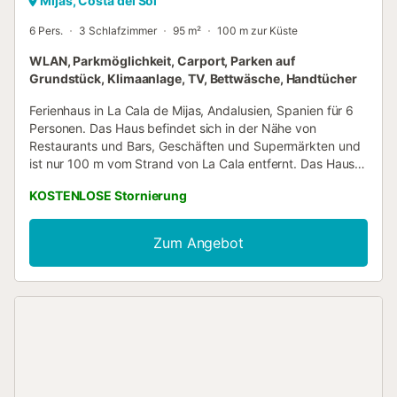
Mijas, Costa del Sol
6 Pers.
3 Schlafzimmer
95 m²
100 m zur Küste
WLAN, Parkmöglichkeit, Carport, Parken auf
Grundstück, Klimaanlage, TV, Bettwäsche, Handtücher
Ferienhaus in La Cala de Mijas, Andalusien, Spanien für 6
Personen. Das Haus befindet sich in der Nähe von
Restaurants und Bars, Geschäften und Supermärkten und
ist nur 100 m vom Strand von La Cala entfernt. Das Haus
verfügt über 3 Schlafzimmer und 2 Badezimmer, verteilt
KOSTENLOSE Stornierung
auf 2 Ebenen. Die Nähe zum Strand,
Einkaufsmöglichkeiten, Unterhaltungseinrichtungen und
Ausgehmöglichkeiten machen dieses Ferienhaus zu einem
Zum Angebot
idealen Ort, um Ihren Urlaub in Spanien mit Familie oder
Freunden zu verbringen. Innenbereich dieses Ferienhauses
- 2-stöckiges Ferienhaus - Wohnzimmer mit Klimaanlage
und Fernseher - Eßzimmer - Balkon - 3 Schlafzimmer und
2 Badezimmer - Alarmanlage - Waschmaschine in der
Küche Küche - Küche mit Elektroherd, Elektrobackofen,
Mikrowelle, Geschirrspüler, Kühlschrank mit Gefrierfach,
Kaffeemaschine, Wasserkocher und Mixer Schlafzimmer
und Badezimmer - Schlafzimmer mit Klimaanlage, 2