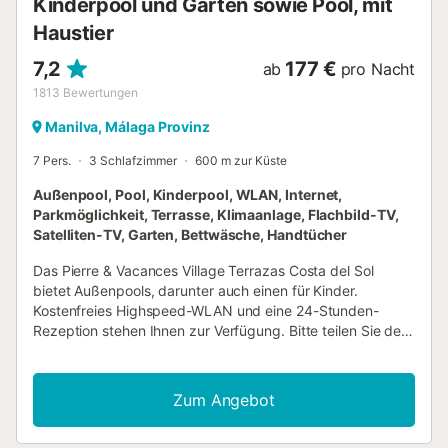
Kinderpool und Garten sowie Pool, mit
Haustier
7,2
177 €
ab
pro Nacht
1813
Bewertungen
Manilva, Málaga Provinz
7 Pers.
3 Schlafzimmer
600 m zur Küste
Außenpool, Pool, Kinderpool, WLAN, Internet,
Parkmöglichkeit, Terrasse, Klimaanlage, Flachbild-TV,
Satelliten-TV, Garten, Bettwäsche, Handtücher
Das Pierre & Vacances Village Terrazas Costa del Sol
bietet Außenpools, darunter auch einen für Kinder.
Kostenfreies Highspeed-WLAN und eine 24-Stunden-
Rezeption stehen Ihnen zur Verfügung. Bitte teilen Sie der
Unterkunft Pierre & Vacances Village Terrazas Costa del
Sol Ihre voraussichtliche Ankunftszeit im Voraus mit.
Nutzen Sie hierfür bei der Buchung das Feld für besondere
Zum Angebot
Anfragen oder kontaktieren Sie die Unterkunft direkt....