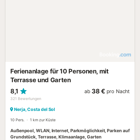
Einzelbetten mit ausziehbarem Bett (200 x 90 cm) und
Ventilator - Schlafzimmer mit Klimaanlage, Queen-Size-
Bett (200 x 150 cm) und Ventilator - Schlafzimmer mit
Klimaanlage, Doppelbett (190 x 135 cm) und Ventilator - 2
Badezimmer, jeweils mit Waschbecken, Dusche und
Toilette Außenbereich dieses Ferienhauses - 2 Terrassen -
Außensitzbereich und Außen-Eßbereich - Privater
Parkplatz Weitere Informationen - Nächste Stadt innerhalb
von 200 Metern vom Haus - Nächster Uferbereich oder
Strand innerhalb ...
Ferienanlage für 10 Personen, mit
Terrasse und Garten
8,1
38 €
ab
pro Nacht
321
Bewertungen
Nerja, Costa del Sol
10 Pers.
1 km zur Küste
Außenpool, WLAN, Internet, Parkmöglichkeit, Parken auf
Grundstück, Terrasse, Klimaanlage, Garten