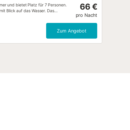
66 €
er und bietet Platz für 7 Personen.
 mit Blick auf das Wasser. Das
pro Nacht
 vom Bahnhof "Cartagena" und 60 km
 befindet sich in einer Wohngegend in
gestattet: Gartenmöbel, Terrasse,
Zum Angebot
anlage in einigen Schlafzimmern,
er. Die offene Küche mit
n, Gefrierschrank, Geschirrspüler,