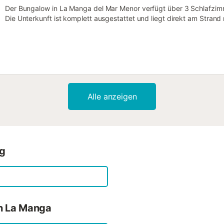
Der Bungalow in La Manga del Mar Menor verfügt über 3 Schlafzimm
Die Unterkunft ist komplett ausgestattet und liegt direkt am Strand
Anwesen liegt 0 m vom Supermarkt und der Bushaltestelle, 40 km
vom Flughafen "Internacional Región de Murcia (RMU)" entfernt und
Meeresnähe. Die Unterkunft ist mit folgenden Annehmlichkeiten aus
Waschmaschine, Bügeleisen, Internet (Wi-Fi), Elektroheizung, Klima
Gemeinschaftspool, Außenstellplatz im selben Gebäude und Fernseh
Cerankochfeld ist ausgestattet mit Kühlschrank, Mikrowelle, Backofe
Geschirr/Besteck, Küchenutensilien, Kaffeemaschine und Toaster....
Alle anzeigen
ng
in La Manga