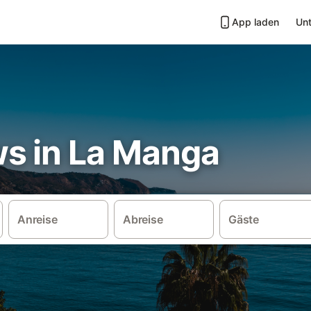
App laden
Unt
s in La Manga
Anreise
Abreise
Gäste