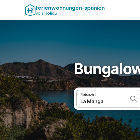
ferienwohnungen-spanien
von Holidu
Bungalow
Reiseziel