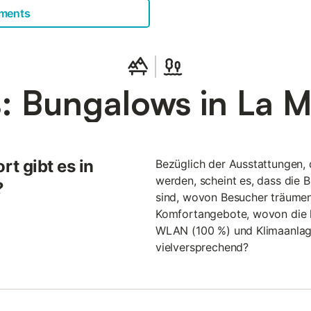
tments
: Bungalows in La 
t gibt es in
Bezüglich der Ausstattungen, 
werden, scheint es, dass die 
?
sind, wovon Besucher träumen.
Komfortangebote, wovon die 
WLAN (100 %) und Klimaanlage 
vielversprechend?