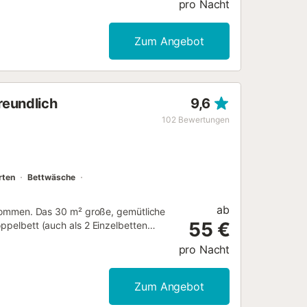
pro Nacht
Ein Haustier ist erlaubt. Das Feiern
aanlage ist nicht vorhanden....
Zum Angebot
reundlich
9,6
102
Bewertungen
rten
Bettwäsche
ab
llkommen. Das 30 m² große, gemütliche
55 €
oppelbett (auch als 2 Einzelbetten
ll ausgestattete Küche. Zu den
pro Nacht
l kann in ländlicher Umgebung
, TV, Ventilator, Waschmaschine,
n privaten Garten mit Gartenmöbeln
Zum Angebot
einem Salzwasserpool und einer