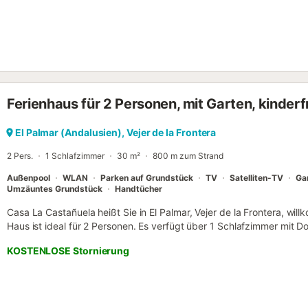
und Supermärkten. Ein Parkplatz ist auf dem Grundstück vorhanden. 
von Veranstaltungen in dieser Unterkunft ist nicht erlaubt. Eine Klim
Ferienhaus für 2 Personen, mit Garten, kinderf
El Palmar (Andalusien), Vejer de la Frontera
2 Pers.
1 Schlafzimmer
30 m²
800 m zum Strand
Außenpool
WLAN
Parken auf Grundstück
TV
Satelliten-TV
Ga
Umzäuntes Grundstück
Handtücher
Casa La Castañuela heißt Sie in El Palmar, Vejer de la Frontera, wi
Haus ist ideal für 2 Personen. Es verfügt über 1 Schlafzimmer mit D
nutzbar) und 1 Bad. Der großzügige Wohn-Essbereich bietet eine vo
KOSTENLOSE Stornierung
Annehmlichkeiten zählen WLAN über Antenne (kein Glasfaser, Signa
schwanken; wir empfehlen, wichtige Inhalte vorab herunterzuladen)
Babybett, Hochstuhl, Spielzeug und Kinderbücher. Genießen Sie de
und Grill – perfekt für Mahlzeiten im Freien. Sie haben Zugang zu 