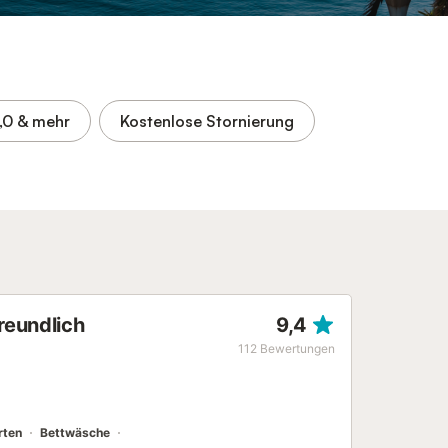
,0
& mehr
Kostenlose Stornierung
reundlich
9,4
112
Bewertungen
rten
Bettwäsche