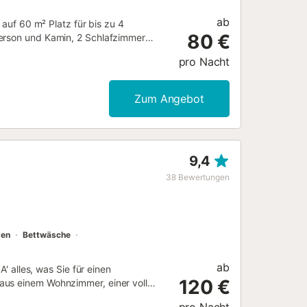
ab
 auf 60 m² Platz für bis zu 4
80 €
Person und Kamin, 2 Schlafzimmer
ll ausgestattete Küche verfügt über
pro Nacht
AN, ideal für Videokonferenzen, TV,
hstuhl sowie gemeinschaftlich
privater Garten mit überdachter
Zum Angebot
 private Salzwasserpool sowie die
ern bis November gereinigt;
den, das Wasser bleibt jedoch kalt.
Haustiere sind willkommen. Fahrräder
9,4
ähe finden Sie öffentliche
0 m vom bekannten Sandstrand El
38
Bewertungen
n 10 Gehminuten. Das Gastgeberteam
e zur Verfügung....
ten
Bettwäsche
ab
A' alles, was Sie für einen
120 €
aus einem Wohnzimmer, einer voll
dezimmer und bietet somit Platz für 4