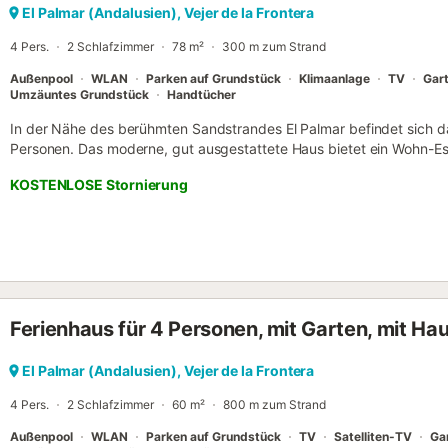
Heizung und Kamin für zusätzlichen Komfort. Geschäfte, Restaurant
El Palmar (Andalusien), Vejer de la Frontera
als 10 Gehminuten, der schöne Sandstrand ist nur 800 m entfernt...
4 Pers.
2 Schlafzimmer
78 m²
300 m zum Strand
Außenpool
WLAN
Parken auf Grundstück
Klimaanlage
TV
Gar
Umzäuntes Grundstück
Handtücher
In der Nähe des berühmten Sandstrandes El Palmar befindet sich das
Personen. Das moderne, gut ausgestattete Haus bietet ein Wohn-Essz
ausgestatteter Küche, 2 Schlafzimmer (eines mit Doppelbett, eines m
KOSTENLOSE Stornierung
Badezimmer. Zu den weiteren Annehmlichkeiten gehören WLAN, Fern
Ventilatoren. Das Highlight der Unterkunft ist der großzügige Auße
überdachter, möblierter Terrasse, gemütlicher Grillzone sowie pri
für entspannte Ferien. Dank der hervorragenden Lage erreichen Sie
weniger als 5 Minuten zu Fuß. Der nächste Strand ist nur 250 Mete
Handtücher sind inklusive. Sie können auf dem Grundstück parken. 
erlaubt. Eine Kaution ist im Voraus zu hinterlegen. Der Zutritt und d
Ferienhaus für 4 Personen, mit Garten, mit Hau
Buchung enthaltenen Personen ist nicht gestattet. Partys, Events un
ist im Haus untersagt. Die Immobilie darf nicht für illegale Aktivitä
die Ruhezeiten der Gemeinschaft von 23:00 bis 07:00 Uhr und verm
El Palmar (Andalusien), Vejer de la Frontera
Verhaltensweisen, die Nachbarn stören könnten. Sanktionen sind mög
4 Pers.
2 Schlafzimmer
60 m²
800 m zum Strand
Außenpool
WLAN
Parken auf Grundstück
TV
Satelliten-TV
Ga