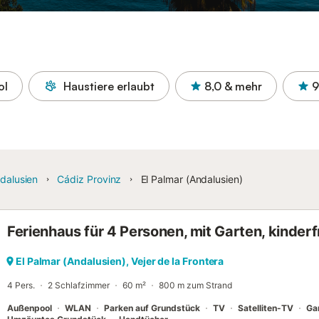
ol
Haustiere erlaubt
8,0
& mehr
9
dalusien
Cádiz Provinz
El Palmar (Andalusien)
Ferienhaus für 4 Personen, mit Garten, kinderf
El Palmar (Andalusien), Vejer de la Frontera
4 Pers.
2 Schlafzimmer
60 m²
800 m zum Strand
Außenpool
WLAN
Parken auf Grundstück
TV
Satelliten-TV
Ga