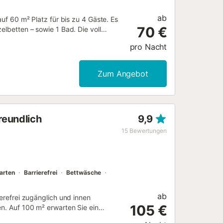
ab
auf 60 m² Platz für bis zu 4 Gäste. Es
70 €
elbetten – sowie 1 Bad. Die voll
t Kamin sorgen für Komfort. Sie
pro Nacht
hmaschine, Kinderbett, Hochstuhl
. Im Außenbereich entspannen Sie im
kt für Mahlzeiten im Freien,
Zum Angebot
her Salzwasserpool mit Außenduschen
len. Auf dem Grundstück gibt es einen
ehrsmittel ist gut. Fahrräder stehen
sind nicht gestattet. Babysitting wird
reundlich
9,9
häfte, Restaurants und Bars erreichen
ufenthalts gerne zur Verfügung....
15
Bewertungen
arten
Barrierefrei
Bettwäsche
ab
ierefrei zugänglich und innen
105 €
en. Auf 100 m² erwarten Sie ein
 1 Bad – Platz für bis zu 5