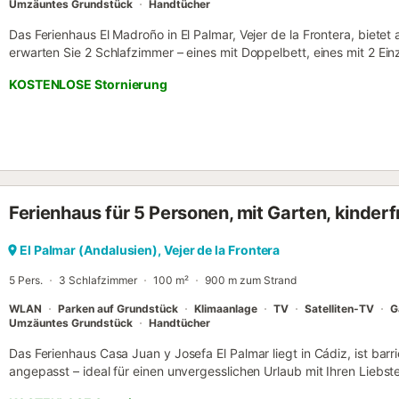
Umzäuntes Grundstück
Handtücher
Das Ferienhaus El Madroño in El Palmar, Vejer de la Frontera, bietet 
erwarten Sie 2 Schlafzimmer – eines mit Doppelbett, eines mit 2 Einz
ausgestattete Küche mit Frühstücksbar und das Wohn-Esszimmer mi
KOSTENLOSE Stornierung
nutzen Highspeed-WLAN für Videotelefonie, TV, Ventilatoren, Wasc
sowie gemeinschaftlich genutzte Spielzeuge und Bücher für Kinder
eigenen Garten und auf der überdachten Terrasse mit Möbeln – perfe
zubereitet auf dem privaten Grill. Ihnen steht ein gemeinschaftlic
zur Verfügung, den Sie mit Gästen aus 3 weiteren Ferienhäusern tei
gemeinschaftlichen Parkplatz und die Anbindung an öffentliche Verk
bereit. Bis zu 2 Haustiere sind auf Anfrage erlaubt. Veranstaltungen 
Ferienhaus für 5 Personen, mit Garten, kinderf
gegen Aufpreis angeboten. Der Strand ist nur 800 m entfernt, Gesc
Sie in 10 Gehminuten. Ihr Gastgeberteam steht Ihnen während des A
El Palmar (Andalusien), Vejer de la Frontera
5 Pers.
3 Schlafzimmer
100 m²
900 m zum Strand
WLAN
Parken auf Grundstück
Klimaanlage
TV
Satelliten-TV
G
Umzäuntes Grundstück
Handtücher
Das Ferienhaus Casa Juan y Josefa El Palmar liegt in Cádiz, ist barr
angepasst – ideal für einen unvergesslichen Urlaub mit Ihren Liebst
Wohnzimmer, eine komplett ausgestattete Küche, 3 Schlafzimmer und