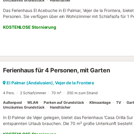
Umzäuntes Grundstück
Handtücher
Das Ferienhaus El Acebuche in El Palmar, Vejer de la Frontera, bietet
Personen. Sie verfügen über ein Wohnzimmer mit Schlafsofa für 1 
(eines mit Doppelbett, eines mit 2 Einzelbetten) sowie 1 Bad. Die vo
KOSTENLOSE Stornierung
eine Frühstücksbar. Zu den Annehmlichkeiten zählen Highspeed-WL
Ventilator und Waschmaschine. Für Familien stehen Kinderbett, Hoc
genutzte Spielsachen und Bücher bereit. Draußen erwarten Sie ein 
Terrasse und Grill – ideal zum Essen im Freien und Entspannen. Der
Außendusche sorgen für zusätzlichen Komfort. Der Pool ist von Ost
außerhalb dieser Zeit kann er auf vorherige Anfrage vorbereitet wer
Sie nutzen einen geteilten Parkplatz auf dem Grundstück, bis zu 2 
Ferienhaus für 4 Personen, mit Garten
stehen zur Verfügung. Veranstaltungen sind nicht gestattet. In der N
Verkehrsmittel und Kinderbetreuung. Das Haus liegt ruhig, nur 80
Palmar entfernt. Geschäfte, Restaurants und Bars erreichen Sie i
El Palmar (Andalusien), Vejer de la Frontera
wohnt in der Nähe und steht Ihnen über die Buchungsplattform gern
4 Pers.
2 Schlafzimmer
70 m²
350 m zum Strand
Außenpool
WLAN
Parken auf Grundstück
Klimaanlage
TV
Gar
Umzäuntes Grundstück
Handtücher
In El Palmar de Vejer gelegen, bietet das Ferienhaus 'Casa Orilla Sur 
entspannten Urlaub brauchen. Die 70 m² große Unterkunft besteht 
ausgestatteten Küche mit Geschirrspüler, 2 Schlafzimmern und 1 Ba