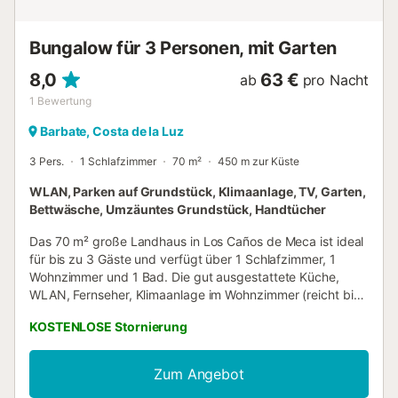
Attraktionen, die Tarifa zu bieten hat, wie z.B.: 1. Strände
von Tarifa: perfekt fü...
Bungalow für 3 Personen, mit Garten
8,0
63 €
ab
pro Nacht
1
Bewertung
Barbate, Costa de la Luz
3 Pers.
1 Schlafzimmer
70 m²
450 m zur Küste
WLAN, Parken auf Grundstück, Klimaanlage, TV, Garten,
Bettwäsche, Umzäuntes Grundstück, Handtücher
Das 70 m² große Landhaus in Los Caños de Meca ist ideal
für bis zu 3 Gäste und verfügt über 1 Schlafzimmer, 1
Wohnzimmer und 1 Bad. Die gut ausgestattete Küche,
WLAN, Fernseher, Klimaanlage im Wohnzimmer (reicht bis
ins Schlafzimmer), Heizung (Kalt-/Warmluft) sowie ein
KOSTENLOSE Stornierung
Radiator im Winter, Ventilator, Waschmaschine und ein
Arbeitsplatz sorgen für Komfort. Für Familien stehen 1
Babybett und 1 Hochstuhl bereit. Im privaten Garten und
Zum Angebot
auf der Terrasse können Sie entspannen. Eine eigene