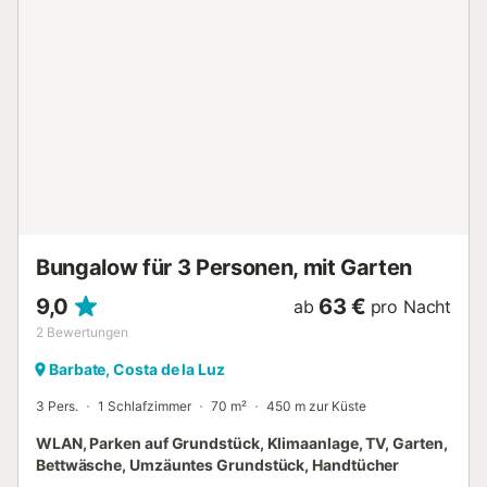
während Ihres Aufenthalts behördliche Vorschriften zur
Wassernutzung gelten können, die die Nutzung des Pools,
die Gartenbewässerung oder die Nutzung des
Leitungswassers einschränken könnten....
Bungalow für 3 Personen, mit Garten
9,0
63 €
ab
pro Nacht
2
Bewertungen
Barbate, Costa de la Luz
3 Pers.
1 Schlafzimmer
70 m²
450 m zur Küste
WLAN, Parken auf Grundstück, Klimaanlage, TV, Garten,
Bettwäsche, Umzäuntes Grundstück, Handtücher