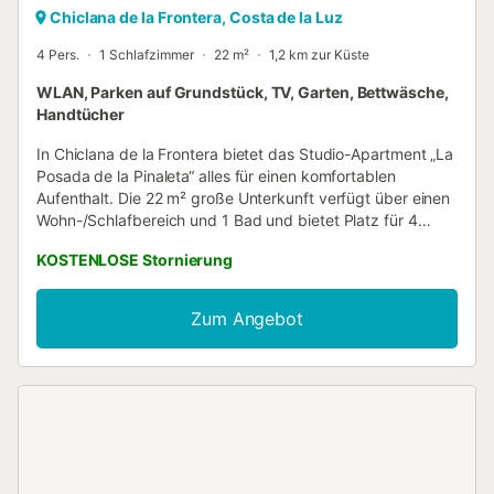
Chiclana de la Frontera, Costa de la Luz
4 Pers.
1 Schlafzimmer
22 m²
1,2 km zur Küste
WLAN, Parken auf Grundstück, TV, Garten, Bettwäsche,
Handtücher
In Chiclana de la Frontera bietet das Studio-Apartment „La
Posada de la Pinaleta“ alles für einen komfortablen
Aufenthalt. Die 22 m² große Unterkunft verfügt über einen
Wohn-/Schlafbereich und 1 Bad und bietet Platz für 4
Personen. WLAN, Fernseher und Ventilator stehen Ihnen
KOSTENLOSE Stornierung
zur Verfügung. Klimaanlage ist in dieser Unterkunft nicht
vorhanden. Willkommen in der Posada de la Pinaleta. Diese
Unterkunft verfügt über zwei Studios und einen Bungalow,
Zum Angebot
ideal für alle, die die schönen Strände von Chiclana
erkunden möchten. Sie liegt nur 1 km vom Meer entfernt
und ist sowohl zu Fuß als auch mit dem Auto leicht
erreichbar. Die Anlage bietet einen gemeinsamen
Außenbereich mit Garten und Grill zur Nutzung durch die
Gäste sowie einen privaten Parkplatz auf dem Gelände mit
Platz für bis zu acht Autos. Wichtig: Haustiere, Rauchen
und Veranstaltungen sind nicht gestattet....