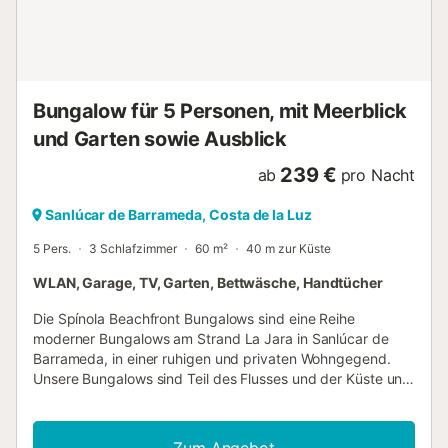
Bungalow für 5 Personen, mit Meerblick
und Garten sowie Ausblick
239 €
ab
pro Nacht
Sanlúcar de Barrameda, Costa de la Luz
5 Pers.
3 Schlafzimmer
60 m²
40 m zur Küste
WLAN, Garage, TV, Garten, Bettwäsche, Handtücher
Die Spínola Beachfront Bungalows sind eine Reihe
moderner Bungalows am Strand La Jara in Sanlúcar de
Barrameda, in einer ruhigen und privaten Wohngegend.
Unsere Bungalows sind Teil des Flusses und der Küste und
bieten den Gästen einen Einblick in den ständigen Tod des
Guadalquivir-Flusses ins Meer, vor der unveränderlichen
Kulisse der Strände und Pinienwälder des Doñana-
Zum Angebot