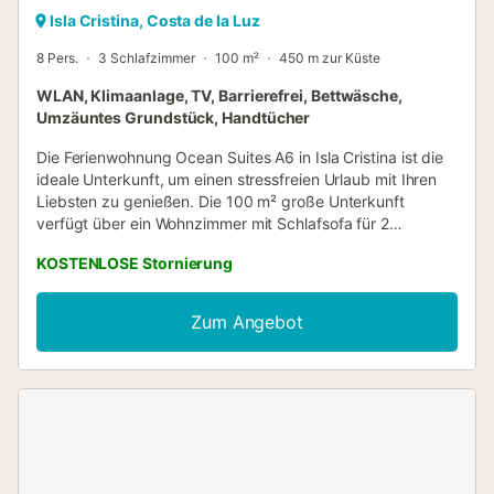
Isla Cristina, Costa de la Luz
8 Pers.
3 Schlafzimmer
100 m²
450 m zur Küste
WLAN, Klimaanlage, TV, Barrierefrei, Bettwäsche,
Umzäuntes Grundstück, Handtücher
Die Ferienwohnung Ocean Suites A6 in Isla Cristina ist die
ideale Unterkunft, um einen stressfreien Urlaub mit Ihren
Liebsten zu genießen. Die 100 m² große Unterkunft
verfügt über ein Wohnzimmer mit Schlafsofa für 2
Personen, eine gut ausgestattete Küche mit
KOSTENLOSE Stornierung
Geschirrspüler, 3 Schlafzimmer und 2 Badezimmer und
bietet Platz für bis zu 8 Personen. Zur weiteren
Ausstattung gehören WLAN, Klimaanlage, Waschmaschine
Zum Angebot
und Fernseher. Ein Babybett kann auf Anfrage
bereitgestellt werden. Ein besonderes Highlight ist der
private Außenbereich mit offener Terrasse und Grill.
Kostenlose Parkplätze stehen an der Straße zur
Verfügung. Haustiere sind gegen eine zusätzliche Gebühr
erlaubt. Die Unterkunft ist barrierefrei, ohne Stufen, mit
breiten Türen und schwellenlosem Zugang. Gruppen unter
25 Jahren sind nicht gestattet. Bitte beachten Sie, dass