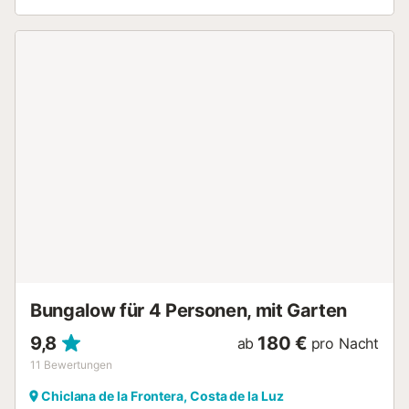
Grillmöglichkeit lädt zu Mahlzeiten im Freien ein. Es gibt 1
Parkplatz auf dem Grundstück. Die Unterkunft liegt nahe
öffentlicher Verkehrsmittel und dem Strand. Bis zu 2
Haustiere dürfen gegen Aufpreis mitgebracht werden.
Veranstaltungen sind nicht gestattet. Auf dem Grundstück
gibt es Treppen....
Bungalow für 4 Personen, mit Garten
9,8
180 €
ab
pro Nacht
11
Bewertungen
Chiclana de la Frontera, Costa de la Luz