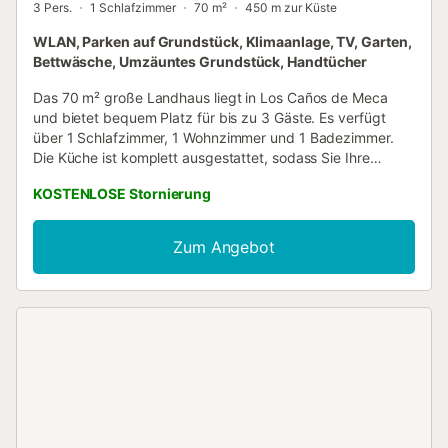
3 Pers.
1 Schlafzimmer
70 m²
450 m zur Küste
WLAN, Parken auf Grundstück, Klimaanlage, TV, Garten,
Bettwäsche, Umzäuntes Grundstück, Handtücher
Das 70 m² große Landhaus liegt in Los Caños de Meca
und bietet bequem Platz für bis zu 3 Gäste. Es verfügt
über 1 Schlafzimmer, 1 Wohnzimmer und 1 Badezimmer.
Die Küche ist komplett ausgestattet, sodass Sie Ihre
Mahlzeiten problemlos zubereiten können. WLAN,
KOSTENLOSE Stornierung
Klimaanlage im Wohnzimmer (kühlt auch das
Schlafzimmer), Heizung im Winter, Fernseher,
Waschmaschine und ein eigener Arbeitsplatz stehen Ihnen
Zum Angebot
zur Verfügung. Für Familien mit Kindern sind Kinderbett
und Hochstuhl vorhanden. Im Außenbereich genießen Sie
einen privaten Garten und eine Terrasse. Eine eigene
Grillmöglichkeit lädt zum Kochen und Essen im Freien ein.
Ein Parkplatz ist auf dem Grundstück vorhanden. Zwei
Haustiere sind gegen Aufpreis erlaubt. Veranstaltungen
sind nicht gestattet. Die Unterkunft liegt in der Nähe von
öffentlichen Verkehrsmitteln und dem Strand....