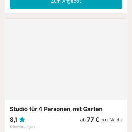
Zum Angebot
einen privaten Außenbereich mit einem Garten, einem Grill
und einer Außendusche. Die Gäste können auch einen
gemeinsamen Außenbereich mit einer überdachten
Terrasse genießen. Der Gastgeber schlägt vor, Vejer de la
Frontera, Baelo Claudia und den Strand von Bolonia,
Trafalgar Lighthouse Beach, Zahora und Retin Beach zu
besuchen. Ein Parkplatz ist auf dem Grundstück
vorhanden. Ein Haustier ist erlaubt. Das Rauchen und das
Feiern von Veranstaltungen sind nicht erlaubt.
Kinderbetreuung ist möglich. Die Unterkunft bietet
hausgemachte/eigene Produkte an. Die Unterkunft ist
licht- und wassersparend ausgestattet....
Studio für 4 Personen, mit Garten
8,1
77 €
ab
pro Nacht
8
Bewertungen