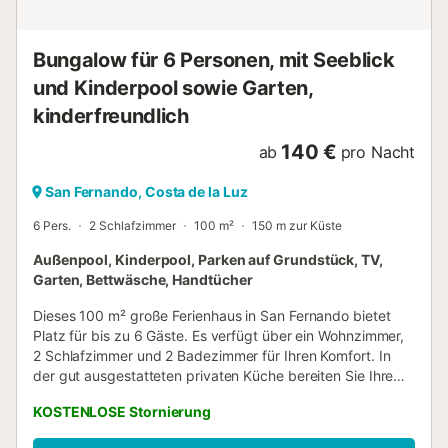
private Außenstellplätze: 1 Schlafen im Wohnbereich - 2x
Einzelbett Badezimmer Badezimmer 1 - Dusche -
Waschbecken - Toilette Sanitäre Einrichtungsgegenstände
Bungalow für 6 Personen, mit Seeblick
in der Ferienunterkunft - Dusche ...
und Kinderpool sowie Garten,
kinderfreundlich
140 €
ab
pro Nacht
San Fernando, Costa de la Luz
6 Pers.
2 Schlafzimmer
100 m²
150 m zur Küste
Außenpool, Kinderpool, Parken auf Grundstück, TV,
Garten, Bettwäsche, Handtücher
Dieses 100 m² große Ferienhaus in San Fernando bietet
Platz für bis zu 6 Gäste. Es verfügt über ein Wohnzimmer,
2 Schlafzimmer und 2 Badezimmer für Ihren Komfort. In
der gut ausgestatteten privaten Küche bereiten Sie Ihre
Mahlzeiten flexibel zu. Zur weiteren Ausstattung gehören
KOSTENLOSE Stornierung
Heizung mit 3 Klimaanlagen (warm/kalt), eigener
Fernseher, eigene Waschmaschine, Self-Check-in und ein