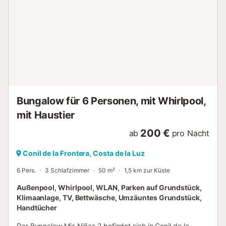
Bungalow für 6 Personen, mit Whirlpool,
mit Haustier
200 €
ab
pro Nacht
Conil de la Frontera, Costa de la Luz
6 Pers.
3 Schlafzimmer
50 m²
1,5 km zur Küste
Außenpool, Whirlpool, WLAN, Parken auf Grundstück,
Klimaanlage, TV, Bettwäsche, Umzäuntes Grundstück,
Handtücher
Der Bungalow Mis Niñas 2 befindet sich in Conil de la