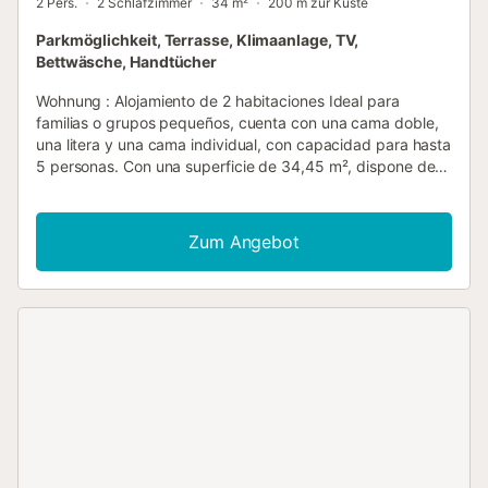
2 Pers.
2 Schlafzimmer
34 m²
200 m zur Küste
Parkmöglichkeit, Terrasse, Klimaanlage, TV,
Bettwäsche, Handtücher
Wohnung : Alojamiento de 2 habitaciones Ideal para
familias o grupos pequeños, cuenta con una cama doble,
una litera y una cama individual, con capacidad para hasta
5 personas. Con una superficie de 34,45 m², dispone de
cocina completamente equipada, salón comedor y baño
completo. La terraza privada está amueblada con sillas de
PVC, perfecta para disfrutar al aire libre. Merkmale der
Zum Angebot
Ferienwohnung : Kurtaxe (zusätzliche Gebühr) : Tarifs et
paiement sur place Kaffeemaschine : 1 Babybett Anzahl
der Räume : 2 Kochfeld : 1 Kühlschrank : 1 Handtücher :
Linge de bains : fourni Nichtraucherunterkunft Bettwäsche
Fläche (m²) : 34.455 Haustiere erlaubt : Animaux :
acceptés sous conditions Anzahl der Schlafzimmer : 2
Bezogene Betten bei Ankunft Küche : 1 Spülmaschine : 1
Mikrowelle Toaster : 1 Anzahl der Badezimmer : 1 Anzahl
der WCs : 1 Wäscheständer Klimaanlage Fernseher
Terrasse Außentisch Parkplatz...