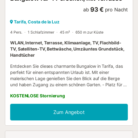
Nichtraucherunterkunft Aussicht :...
93 €
ab
pro Nacht
Tarifa, Costa de la Luz
4 Pers.
1 Schlafzimmer
45 m²
650 m zur Küste
WLAN, Internet, Terrasse, Klimaanlage, TV, Flachbild-
TV, Satelliten-TV, Bettwäsche, Umzäuntes Grundstück,
Handtücher
Entdecken Sie dieses charmante Bungalow in Tarifa, das
perfekt für einen entspannten Urlaub ist. Mit einer
malerischen Lage genießen Sie den Blick auf die Berge
und haben Zugang zu einem schönen Garten. - Platz für 4
Personen - Klimaanlage und kostenloses WLAN - Terrasse
KOSTENLOSE Stornierung
mit Grill für gemütliche Abende Außenbereich : Die schöne
Terrasse bietet einen fantastischen Blick auf die
umliegenden Berge, wo Sie sich in den Liegestühlen
Zum Angebot
entspannen oder eine Mahlzeit vom Grill im Freien
genießen können. Der Garten ist eingezäunt und bietet
einen privaten Raum zum Spielen und Entspannen. Der
perfekte Ort, um Energie in den Sonnenstrahlen zu tanken.