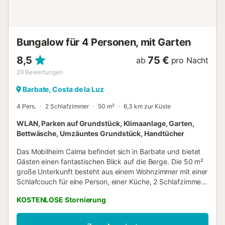
Bungalow für 4 Personen, mit Garten
8,5
75 €
ab
pro Nacht
29
Bewertungen
Barbate, Costa de la Luz
4 Pers.
2 Schlafzimmer
50 m²
6,3 km zur Küste
WLAN, Parken auf Grundstück, Klimaanlage, Garten,
Bettwäsche, Umzäuntes Grundstück, Handtücher
Das Mobilheim Calma befindet sich in Barbate und bietet
Gästen einen fantastischen Blick auf die Berge. Die 50 m²
große Unterkunft besteht aus einem Wohnzimmer mit einer
Schlafcouch für eine Person, einer Küche, 2 Schlafzimmern
und 1 Badezimmer und bietet somit Platz für 4 Personen.
KOSTENLOSE Stornierung
Zur Ausstattung gehören außerdem Wi-Fi mit einem
eigenen Arbeitsplatz für Homeoffice, eine Klimaanlage im
Wohnzimmer sowie ein Ventilator. Dieses Ferienhaus bietet