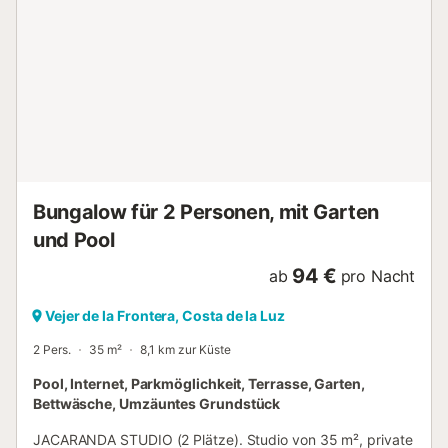
erhoben. Die Unterkunft verfügt über energiesparende
Beleuchtung. Bitte beachten Sie, dass es während Ihres
Aufenthalts behördliche Vorschriften zur Wassernutzung
geben kann, die die Nutzung des Pools, die
Gartenbewässerung oder den Gebrauch von
Leitungswasser einschränken können....
Bungalow für 2 Personen, mit Garten
und Pool
94 €
ab
pro Nacht
Vejer de la Frontera, Costa de la Luz
2 Pers.
35 m²
8,1 km zur Küste
Pool, Internet, Parkmöglichkeit, Terrasse, Garten,
Bettwäsche, Umzäuntes Grundstück
JACARANDA STUDIO (2 Plätze). Studio von 35 m², private