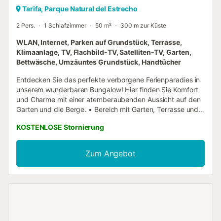
Tarifa, Parque Natural del Estrecho
2 Pers.
1 Schlafzimmer
50 m²
300 m zur Küste
WLAN, Internet, Parken auf Grundstück, Terrasse,
Klimaanlage, TV, Flachbild-TV, Satelliten-TV, Garten,
Bettwäsche, Umzäuntes Grundstück, Handtücher
Entdecken Sie das perfekte verborgene Ferienparadies in
unserem wunderbaren Bungalow! Hier finden Sie Komfort
und Charme mit einer atemberaubenden Aussicht auf den
Garten und die Berge. • Bereich mit Garten, Terrasse und
Liegen • Voll ausgestattet mit Klimaanlage und modernen
KOSTENLOSE Stornierung
Annehmlichkeiten • Nur 10 Autominuten zu den schönen
Stränden von Tarifa Außenbereich : Der Bungalow bietet
eine schöne, eingezäunte Gartenanlage, wo Sie die
Zum Angebot
sonnigen Tage auf der Terrasse genießen können.
Ausgestattet mit Gartenmöbeln und Liegen, ist es ideal
zum Entspannen nach einem aktiven Tag.
Grillmöglichkeiten erlauben zudem köstliche Mahlzeiten im
Freien, umgeben von der Natur. Der wunderschöne Blick
auf die Berge schafft eine perfekte Kulisse für einen
unvergesslichen Urlaub. Wohnbereiche : Im Inneren des