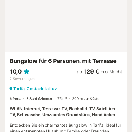
Bungalow für 6 Personen, mit Terrasse
10,0
129 €
ab
pro Nacht
2
Bewertungen
Tarifa, Costa de la Luz
6 Pers.
3 Schlafzimmer
75 m²
200 m zur Küste
WLAN, Internet, Terrasse, TV, Flachbild-TV, Satelliten-
TV, Bettwäsche, Umzäuntes Grundstück, Handtücher
Entdecken Sie ein charmantes Bungalow in Tarifa, ideal für
einen entspannten Urlaub mit Familie oder Freunden.