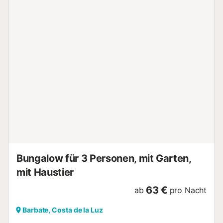
Feiern von Veranstaltungen sind nicht erlaubt. Die Gäste
müssen Geschirr und andere Utensilien gewaschen
zurücklassen und bei der Abreise den während des
Aufenthalts entstandenen Müll entfernen....
Bungalow für 3 Personen, mit Garten,
mit Haustier
63 €
ab
pro Nacht
Barbate, Costa de la Luz