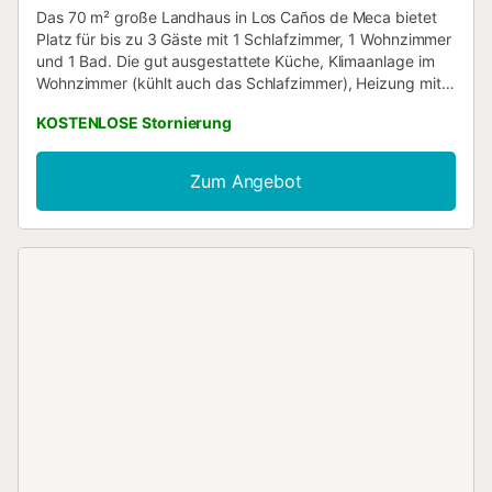
Das 70 m² große Landhaus in Los Caños de Meca bietet
Platz für bis zu 3 Gäste mit 1 Schlafzimmer, 1 Wohnzimmer
und 1 Bad. Die gut ausgestattete Küche, Klimaanlage im
Wohnzimmer (kühlt auch das Schlafzimmer), Heizung mit
Radiator im Winter, WLAN, Fernseher, Waschmaschine,
KOSTENLOSE Stornierung
Deckenventilator und ein eigener Arbeitsplatz sorgen für
Komfort. Für Familien stehen 1 Babybett und 1 Hochstuhl
bereit. Genießen Sie den Garten und die private Terrasse –
Zum Angebot
ideal zum Entspannen oder für Mahlzeiten im Freien mit
Ihrem eigenen Grill. Der Strand und öffentliche
Verkehrsmittel sind in der Nähe. Sie haben Zugang zu 1
Parkplatz auf dem Grundstück. Es sind bis zu 2 Haustiere
gegen Aufpreis erlaubt. Auf dem Grundstück gibt es eine
Treppe....