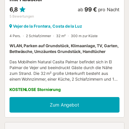
6,8
99 €
ab
pro Nacht
5
Bewertungen
Vejer de la Frontera, Costa de la Luz
4 Pers.
2 Schlafzimmer
32 m²
300 m zur Küste
WLAN, Parken auf Grundstück, Klimaanlage, TV, Garten,
Bettwäsche, Umzäuntes Grundstück, Handtücher
Das Mobilheim Natural Casita Palmar befindet sich in El
Palmar de Vejer und beeindruckt Gäste durch die Nähe
zum Strand. Die 32 m² große Unterkunft besteht aus
einem Wohnzimmer, einer Küche, 2 Schlafzimmern und 1
Badezimmer und bietet somit Platz für 4 Personen. Zur
KOSTENLOSE Stornierung
Ausstattung gehören außerdem Highspeed-WLAN (für
Videoanrufe geeignet), ein TV, eine Klimaanlage sowie eine
Waschmaschine. Dieses Ferienhaus bietet einen privaten
Zum Angebot
Außenbereich mit Garten und überdachter Terrasse. Die
Unterkunft befindet sich in günstiger Lage nur 300 m vom
Strand entfernt. Ein Parkplatz ist auf dem Grundstück
vorhanden. Ein Haustier ist erlaubt. Das Rauchen und das