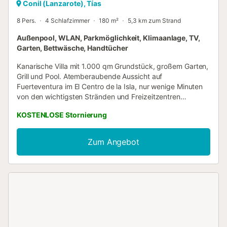
Conil (Lanzarote), Tías
8 Pers.
4 Schlafzimmer
180 m²
5,3 km zum Strand
Außenpool, WLAN, Parkmöglichkeit, Klimaanlage, TV,
Garten, Bettwäsche, Handtücher
Kanarische Villa mit 1.000 qm Grundstück, großem Garten,
Grill und Pool. Atemberaubende Aussicht auf
Fuerteventura im El Centro de la Isla, nur wenige Minuten
von den wichtigsten Stränden und Freizeitzentren
entfernt. Das Haus deiner Träume. Sehr ruhige Gegend,
KOSTENLOSE Stornierung
ohne Lärm, mitten in der Natur, neben der Geria. Genießen
Sie die Landschaft und die Ruhe in einem Gebiet der Insel,
das sich hervorragend für Spaziergänge eignet. Eine 5-
Zum Angebot
minütige Autofahrt entfernt liegt das Herz von La Geria,
einem Gebiet von beeindruckender Schönheit, in dem Sie
die Weingüter besuchen können, in denen Malvasia-
Trauben zu einem der besten Weine werden....