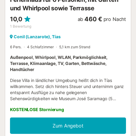
und Whirlpool sowie Terrasse
10,0
460 €
ab
pro Nacht
1
Bewertung
Conil (Lanzarote), Tías
6 Pers.
4 Schlafzimmer
5,1 km zum Strand
Außenpool, Whirlpool, WLAN, Parkmöglichkeit,
Terrasse, Klimaanlage, TV, Garten, Bettwäsche,
Handtücher
Diese Villa in ländlicher Umgebung heißt dich in Tías
willkommen. Setz dich hinters Steuer und unternimm ganz
entspannt Ausflüge zu nahe gelegenen
Sehenswürdigkeiten wie Museum José Saramago (5
Autominuten) oder Bodeguita Vega Volcán (3 Autominuten)
KOSTENLOSE Stornierung
– praktische Parkplätze auf dem Gelände der Unterkunft
machen's möglich. Nach deiner Rückkehr kannst du am
beheizten Pool ausspannen oder im Whirlpool etwas
Zum Angebot
trinken. Auch den Garten und die Terrasse oder den Patio
wirst du sicherlich mögen. Wenn du genug Frischluft