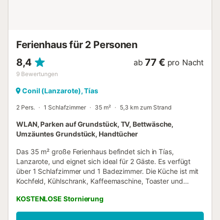
Schlafzimmer 4 ist klimatisiert und mit 2 Einzelbetten
ausgestattet. Zusätzliches Bett verfügbar: 1 Klappbett.
Badezimmer Casa Morro Blanco verfügt über 2
Badezimmer: Badezimmer 1 (Familienbad) mit Badewanne
Ferienhaus für 2 Personen
und WC. Badezimmer 2 (Familienbad) mit Dusche und
WC....
8,4
77 €
ab
pro Nacht
9
Bewertungen
Conil (Lanzarote), Tías
2 Pers.
1 Schlafzimmer
35 m²
5,3 km zum Strand
WLAN, Parken auf Grundstück, TV, Bettwäsche,
Umzäuntes Grundstück, Handtücher
Das 35 m² große Ferienhaus befindet sich in Tías,
Lanzarote, und eignet sich ideal für 2 Gäste. Es verfügt
über 1 Schlafzimmer und 1 Badezimmer. Die Küche ist mit
Kochfeld, Kühlschrank, Kaffeemaschine, Toaster und
Wasserkocher ausgestattet – bitte beachten Sie, dass kein
KOSTENLOSE Stornierung
Backofen vorhanden ist. Highspeed-WLAN für
Videotelefonie, TV und eine Waschmaschine sorgen für