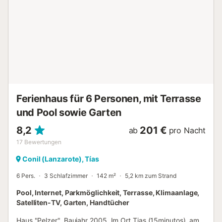
Ferienhaus für 6 Personen, mit Terrasse
und Pool sowie Garten
8,2
201 €
ab
pro Nacht
17
Bewertungen
Conil (Lanzarote), Tías
6 Pers.
3 Schlafzimmer
142 m²
5,2 km zum Strand
Pool, Internet, Parkmöglichkeit, Terrasse, Klimaanlage,
Satelliten-TV, Garten, Handtücher
Haus "Pelzer", Baujahr 2005. Im Ort Tias (15minutos), am