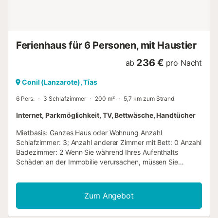
Dieses Zimmer ist mit zwei Einzelbetten ausgestattet und
eignet sich hervorragend für Kinder oder Freunde. Auch
hier gibt es eine ruhige, angenehme Atmosphäre. Bäder:
Die 2 Badezimmer sind alle hochwertig und stilvoll
Ferienhaus für 6 Personen, mit Haustier
renoviert. Jed...
236 €
ab
pro Nacht
Conil (Lanzarote), Tías
6 Pers.
3 Schlafzimmer
200 m²
5,7 km zum Strand
Internet, Parkmöglichkeit, TV, Bettwäsche, Handtücher
Mietbasis: Ganzes Haus oder Wohnung Anzahl
Schlafzimmer: 3; Anzahl anderer Zimmer mit Bett: 0 Anzahl
Badezimmer: 2 Wenn Sie während Ihres Aufenthalts
Schäden an der Immobilie verursachen, müssen Sie
möglicherweise gemäß der Sachschadensversicherung
von YourRentals zahlen. Villa in Conil – Ruhe, Privatsphäre
& kanarisches Flair mitten auf Lanzarote Diese charmante,
Zum Angebot
im traditionellen kanarischen Stil gehaltene Villa befindet
sich im ruhigen Ort Conil – zentral gelegen und damit ein