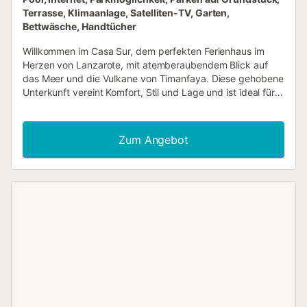
Terrasse, Klimaanlage, Satelliten-TV, Garten,
Bettwäsche, Handtücher
Willkommen im Casa Sur, dem perfekten Ferienhaus im
Herzen von Lanzarote, mit atemberaubendem Blick auf
das Meer und die Vulkane von Timanfaya. Diese gehobene
Unterkunft vereint Komfort, Stil und Lage und ist ideal für
alle, die sich entspannen, die Insel erkunden und einen
unvergesslichen Urlaub genießen möchten. Raum für
Entspannung Das Casa Sur erstreckt sich über zwei
Zum Angebot
Etagen und verfügt über zwei Schlafzimmer:
Obergeschoss: Schlafzimmer mit Doppelbett, Safe,
Terrasse mit Aussicht und ein komplettes Badezimmer mit
Haartrockner, Vergrößerungsspiegel und hochwertigen
Annehmlichkeiten (Duschgel-/Shampoo-Spender und
Feuchtigkeitscreme). Außerdem gibt es eine weitere
Terrasse mit Blick auf das Meer und die Vulkane.
Erdgeschoss: Schlafzimmer mit zwei Einzelbetten, Zugang
zur Terrasse und ein zweites Badezimmer mit den gleichen
Annehmlichkeiten. Das Wohnzimmer verfügt über einen
46-Zoll-Smart-TV mit Satellitenempfang, ein Schlafsofa
sowie einen Küchen- und Essbereich mit direktem Zugang