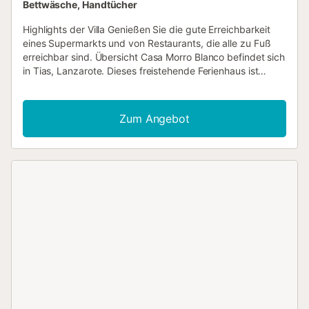
Bettwäsche, Handtücher
Highlights der Villa Genießen Sie die gute Erreichbarkeit
eines Supermarkts und von Restaurants, die alle zu Fuß
erreichbar sind. Übersicht Casa Morro Blanco befindet sich
in Tias, Lanzarote. Dieses freistehende Ferienhaus ist
klimatisiert, bietet kostenfreies WLAN und Platz für bis zu
9 Personen (8 Erwachsene und 1 Kind) mit 4
Schlafzimmern und 2 Bädern. Es gibt einen privaten Pool
Zum Angebot
mit Grill und Meerblick. Restaurants sind zu Fuß erreichbar.
Wohnzimmer Das Wohnzimmer verfügt über einen
Essbereich, bequeme Sofas, TV und kostenfreies WLAN.
Es gibt Terrassentüren zum Pooldeck. Küche Die Küche ist
klimatisiert und verfügt über einen Toaster, eine
Kaffeemaschine, eine Granitarbeitsplatte, eine
Waschmaschine, einen Geschirrspüler, eine Mikrowelle,
einen Kühlschrank, ein Kochfeld und einen Backofen. Ein
Grill steht ebenfalls im Freien zur Verfügung. Schlafzimmer
Casa Morro Blanco verfügt über 4 klimatisierte
Schlafzimmer: Schlafzimmer 1 ist klimatisiert und mit einem
Doppelbett ausgestattet. Schlafzimmer 2 ist klimatisiert
und mit 2 Einzelbetten ausgestattet. Schlafzimmer 3 ist
klimatisiert und mit 2 Einzelbetten ausgestattet.