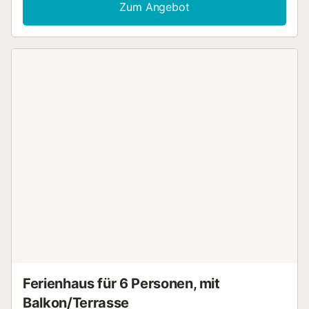
einen angenehmen Aufenthalt. Der Zugang ist sowohl am
Zum Angebot
Eingang als auch im Inneren stufenlos möglich. Hinweis:
Das Doppelbett ist 180 cm lang und könnte für Gäste über
180 cm zu kurz sein. Genießen Sie eine private Terrasse im
Freien mit herrlichem Blick auf das Meer und die Berge –
perfekt zum Entspannen und Genießen der Aussicht.
Exklusiver Parkplatz für 1 Fahrzeug auf dem Grundstück
vorhanden. Die Unterkunft liegt nahe öffentlicher
Verkehrsmittel und dem Strand. Dieses Domizil ist nur für
Erwachsene geeignet, Veranstaltungen sind nicht
gestattet. Selbstständiger Check-in bei Ankunft möglich....
Ferienhaus für 6 Personen, mit
Balkon/Terrasse