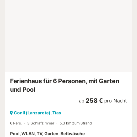
Eine große separate Küche, ein großer Speisesaal mit einer
hohen Holzdecke, ein separaten und geräumigen
Wohnzimmer mit Meerblick und einer Terrasse auf den
Pool und Fuerteventura mit Blick auf. Ein Master-Zimmer
mit einem Kingsize-Bett und eigenem Bad mit Dusche mit
Blick auf das Meer aus dem Bett. Zwei weitere
Schlafzimmer mit großen alten Bauernhof Wände mit Blick
auf die überdachte Terrasse, eines mit einem Doppelbett
und das dritte Schlafzimmer mit zwei Einzelbetten. Eine
große Familie Badezimmer und ein kleiner Arbeitsraum voll
das Haus. Außerhalb Gas Küche mit Grill und Plancha.
Raum, Ruhe, Privatsphäre, Komfort, Charme und
Schönheit. Benötigt eine Autovermietung. Kostenl...
Ferienhaus für 6 Personen, mit Garten
und Pool
258 €
ab
pro Nacht
Conil (Lanzarote), Tías
6 Pers.
3 Schlafzimmer
5,3 km zum Strand
Pool, WLAN, TV, Garten, Bettwäsche