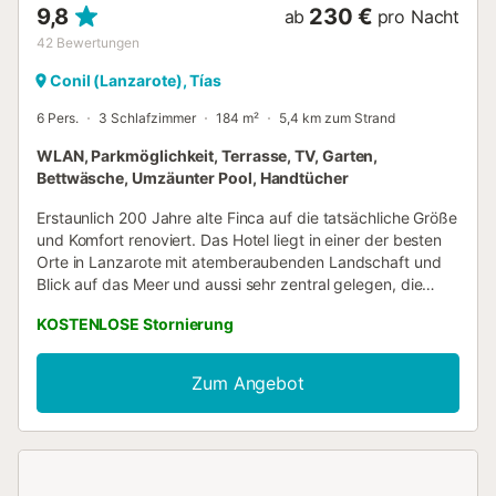
9,8
230 €
ab
pro Nacht
42
Bewertungen
Conil (Lanzarote), Tías
6 Pers.
3 Schlafzimmer
184 m²
5,4 km zum Strand
WLAN, Parkmöglichkeit, Terrasse, TV, Garten,
Bettwäsche, Umzäunter Pool, Handtücher
Erstaunlich 200 Jahre alte Finca auf die tatsächliche Größe
und Komfort renoviert. Das Hotel liegt in einer der besten
Orte in Lanzarote mit atemberaubenden Landschaft und
Blick auf das Meer und aussi sehr zentral gelegen, die
Bestzeiten Orte der Insel zu besuchen und doch sehr ruhig
KOSTENLOSE Stornierung
und privat. Große private Terrasse in einem niedrigeren
Niveau und vor dem Wind mit einem 10m Pool und breiter
Sonne Sonnenbad geschützt. Den ganzen Tag Sonne !!
Zum Angebot
Das Schwimmbad ist nur für Erwachsene und Schwimmer,
kostenlos solar beheizt, thermische Abdeckung und auch
auf Anfrage elektrisch beheizt (gegen Gebühr) Schöne
und breite kanarische Garten. Das Haus hat eine
Eingangshalle mit Holzdach und einem alten Brotbackofen.