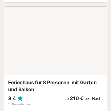
getankt hast, gibt es dank WLAN-Internetzugang
(kostenlos) und Fernseher zahlreiche Möglichkeiten, wie du
auch drinnen deine freie Zeit ausgiebig genießen kannst.
Zu den Vorzügen dieses Feriendomizils gehören 4
Schlafzimmer, 2 Badezimmer, ein Essbereich, ein Grill, ein
Safe und Klimaanlage. Zur Ausstattung des Badezimmers
gehören ein Haartrockner, Handtücher und Toilettenpapier.
In der Küche gibt es einen Ofen, einen Kühlschrank und
einen Geschirrspüler sowie eine Kaffeemaschine, einen
Wasserkocher und einen Kochtopf für Hummer. Und damit
du nicht so viel Kleidung einpacken musst, stehen dir vor
Ort außerdem eine Waschmaschine und ein
Wäschetrockner zur Verfügung....
Ferienhaus für 8 Personen, mit Garten
und Balkon
8,4
210 €
ab
pro Nacht
16
Bewertungen