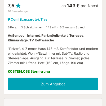
7,5
143 €
ab
pro Nacht
16
Bewertungen
Conil (Lanzarote), Tías
6 Pers.
3 Schlafzimmer
143 m²
5,2 km zum Strand
Außenpool, Internet, Parkmöglichkeit, Terrasse,
Klimaanlage, TV, Bettwäsche
"Pelzer", 4-Zimmer-Haus 143 m2. Komfortabel und modern
eingerichtet: Wohn-/Esszimmer mit Sat-TV, Radio und
Stereoanlage. Ausgang zur Terrasse. 2 Zimmer, jedes
Zimmer mit 1 franz. Bett (150 cm, Länge 190 cm).
Ausgang zur Terrasse. 1 Zimmer mit 2 Betten (90 cm,
KOSTENLOSE Stornierung
Länge 190 cm). Küche (Backofen, Geschirrspüler, 4
Glaskeramikplatten, Mikrowelle, Tiefkühler, elektrische
Kaffeemaschine). 2 Bäder/Bidet/WC. Klimaanlage,
Zum Angebot
Warmluftheizung. Terrasse 20 m2 teilweise überdacht.
Terrassenmöbel, Liegestühle (6). Sicht auf das Meer, die
Berge und die Landschaft. Zur Verfügung:
Waschmaschine, Bügeleisen. Internet (WLAN, gratis). VV-
35/3/0471 // Reg. Nr.: