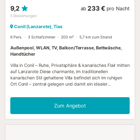
9,2
233 €
ab
pro Nacht
5
Bewertungen
Conil (Lanzarote), Tías
6 Pers.
3 Schlafzimmer
200 m²
5,7 km zum Strand
Außenpool, WLAN, TV, Balkon/Terrasse, Bettwäsche,
Handtücher
Villa in Conil – Ruhe, Privatsphäre & kanarisches Flair mitten
auf Lanzarote Diese charmante, im traditionellen
kanarischen Stil gehaltene Villa befindet sich im ruhigen
Ort Conil – zentral gelegen und damit ein idealer
Ausgangspunkt, um die schönsten Seiten Lanzarotes zu
entdecken. Zwischen Vulkanlandschaften, Weinregionen
und Stränden genießen Sie hier Erholung abseits des
Zum Angebot
Massentourismus und dennoch kurze Wege zu vielen
Highlights der Insel. Die bekannte Weinregion La Geria mit
ihren einzigartigen Vulkanweinbergen und Bodegas
erreichen Sie in wenigen Minuten. Auch die beliebten Orte
Puerto del Carmen, Tías und Yaiza liegen ganz in der