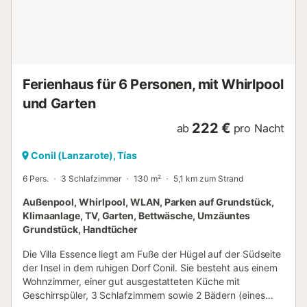
zum beheizten Salzwasserpool und dem großzügigen
Garten mit Grillplatz und Sonnenterrasse mit Liegestühlen
und Gartenmöbeln. Küche und Annehmlichkeiten Die
Küche ist komplett ausgestattet, damit Sie alles zubereiten
können, vom schnellen Kaffee bis zum Gourmet-Essen. Zu
den besonderen Annehmlichkeiten gehören: Dolce Gusto
Ferienhaus für 6 Personen, mit Whirlpool
Kapselkaffeemaschine Willkommens-Grußpaket: Wasser,
Milch, Tee, Kaffee, Zucker...
und Garten
222 €
ab
pro Nacht
Conil (Lanzarote), Tías
6 Pers.
3 Schlafzimmer
130 m²
5,1 km zum Strand
Außenpool, Whirlpool, WLAN, Parken auf Grundstück,
Klimaanlage, TV, Garten, Bettwäsche, Umzäuntes
Grundstück, Handtücher
Die Villa Essence liegt am Fuße der Hügel auf der Südseite
der Insel in dem ruhigen Dorf Conil. Sie besteht aus einem
Wohnzimmer, einer gut ausgestatteten Küche mit
Geschirrspüler, 3 Schlafzimmern sowie 2 Bädern (eines