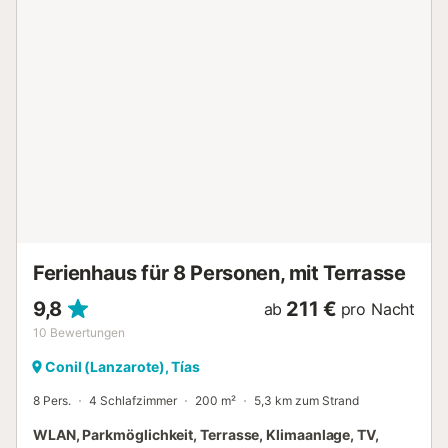
ESFCTU00003501900028301200000000000000000VV-
35/304719...
Ferienhaus für 8 Personen, mit Terrasse
9,8
211 €
ab
pro Nacht
10
Bewertungen
Conil (Lanzarote), Tías
8 Pers.
4 Schlafzimmer
200 m²
5,3 km zum Strand
WLAN, Parkmöglichkeit, Terrasse, Klimaanlage, TV,