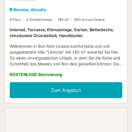
Bonaire, Alcúdia
8 Pers.
4 Schlafzimmer
180 m²
950 m zum Strand
Internet, Terrasse, Klimaanlage, Garten, Bettwäsche,
Umzäuntes Grundstück, Handtücher
Willkommen in Bon Aire! Unsere komfortable und voll
ausgestattete Villa "Llimona" mit 180 m² erwartet Sie hier
für einen unvergesslichen Urlaub, in dem Sie die Ruhe und
Schönheit des Meeres von Bon Aire genießen können. Das
Haus ist geschmackvoll und mit Liebe zum Detail
KOSTENLOSE Stornierung
eingerichtet. Die Küche ist komplett ausgestattet und
bietet viel Platz zum Kochen und Verweilen mit Familie und
Freunden. Es gibt 4 große Schlafzimmer mit viel Platz für 8
Zum Angebot
Personen. Die großzügige Terrasse mit Grill lädt zu
gemütlichen Abendessen mit Familie oder Freunden ein,
und der Pool hat eine gute Größe und lädt die ganze
Familie zum Spielen und Planschen ein. In allen Zimmern
gibt es eine Klimaanlage für den bestmöglichen Komfort.
Sie finden sich 300 m vom Restaurant "Restaurante
Cocodrillo", 350 m vom Restaurant "Chill out Restaurant 5