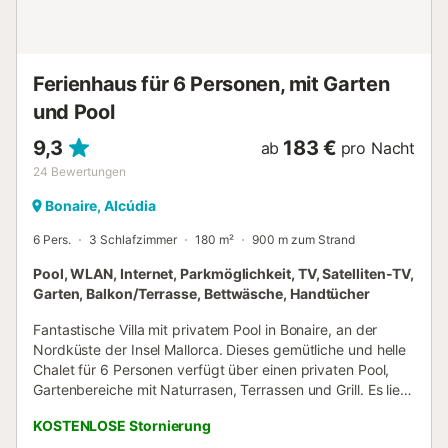
Ferienhaus für 6 Personen, mit Garten
und Pool
9,3
183 €
ab
pro Nacht
24
Bewertungen
Bonaire, Alcúdia
6 Pers.
3 Schlafzimmer
180 m²
900 m zum Strand
Pool, WLAN, Internet, Parkmöglichkeit, TV, Satelliten-TV,
Garten, Balkon/Terrasse, Bettwäsche, Handtücher
Fantastische Villa mit privatem Pool in Bonaire, an der
Nordküste der Insel Mallorca. Dieses gemütliche und helle
Chalet für 6 Personen verfügt über einen privaten Pool,
Gartenbereiche mit Naturrasen, Terrassen und Grill. Es liegt
in der ruhigen Urbanisation Bonaire, ganz in der Nähe des
KOSTENLOSE Stornierung
Meeres. Das Haus ist in zwei Höhen unterteilt. Im