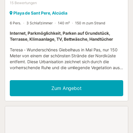
15
Bewertungen
Playa de Sant Pere, Alcúdia
6 Pers.
3 Schlafzimmer
140 m²
150 m zum Strand
Internet, Parkmöglichkeit, Parken auf Grundstück,
Terrasse, Klimaanlage, TV, Bettwäsche, Handtücher
Teresa - Wunderschönes Giebelhaus in Mal Pas, nur 150
Meter von einem der schönsten Strände der Nordküste
entfernt. Diese Urbanisation zeichnet sich durch die
vorherrschende Ruhe und die umliegende Vegetation aus.
Geräumiges Haus mit mallorquinischem Charakter,
umgeben von einem schönen kleinen Wald und viel
heimischer Vegetation. Die alten Fußböden verleihen dem
Zum Angebot
Haus eine besondere Note. Große Terrasse mit teilweisem
Meerblick. Es verfügt über 3 Schlafzimmer, alle
Doppelzimmer, eines davon mit Klimaanlage. Zwei
komplett renovierte Bäder im Außenbereich. Großer Wohn-
Essbereich mit hohen Decken, der ein Gefühl von Weite
und Frische vermittelt. Separate, komplett eingerichtete
und ausgestattete Küche. Es gibt auch eine möblierte
hintere Terrasse mit Sonnenliegen zur Freude der Gäste.