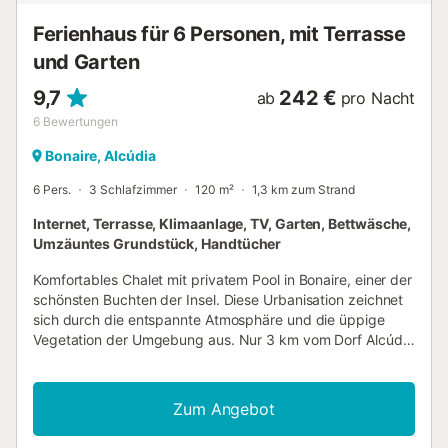
Gemeinde mit 30 km abwechslungsreicher
Ferienhaus für 6 Personen, mit Terrasse
Küstenlandschaft. Hier finden Sie wunderschöne Strände
mit feinem, weißem San...
und Garten
9,7
242 €
ab
pro Nacht
6
Bewertungen
Bonaire, Alcúdia
6 Pers.
3 Schlafzimmer
120 m²
1,3 km zum Strand
Internet, Terrasse, Klimaanlage, TV, Garten, Bettwäsche,
Umzäuntes Grundstück, Handtücher
Komfortables Chalet mit privatem Pool in Bonaire, einer der
schönsten Buchten der Insel. Diese Urbanisation zeichnet
sich durch die entspannte Atmosphäre und die üppige
Vegetation der Umgebung aus. Nur 3 km vom Dorf Alcúdia
und 2 km von den Stränden von San Pere und San Joan
entfernt, 1 km vom Sporthafen Cocodrilo und der Caleta,
einem Badebereich für Anwohner. Ideal zum Genießen von
Zum Angebot
Meer, Stränden, Wandern und Ausflügen. Es bietet Platz
für 6 Personen, drei Doppelschlafzimmer und 3 komplette