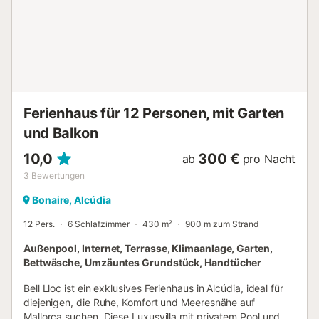
im türkisfarbenen Meer baden und einen goldenen Strand
entlangschlendern möchten, finden den Playa de Sant
Pere nach lediglich 750 m bzw. einem 9-minütigen
Spaziergang. Parkplätze sind auf der Straße verfügbar.
Bettwäsche und Handtücher sind im Preis inbegriffen.
Lizenznummer: ETV5567, Name: SES ROQUES...
Ferienhaus für 12 Personen, mit Garten
und Balkon
10,0
300 €
ab
pro Nacht
3
Bewertungen
Bonaire, Alcúdia
12 Pers.
6 Schlafzimmer
430 m²
900 m zum Strand
Außenpool, Internet, Terrasse, Klimaanlage, Garten,
Bettwäsche, Umzäuntes Grundstück, Handtücher
Bell Lloc ist ein exklusives Ferienhaus in Alcúdia, ideal für
diejenigen, die Ruhe, Komfort und Meeresnähe auf
Mallorca suchen. Diese Luxusvilla mit privatem Pool und