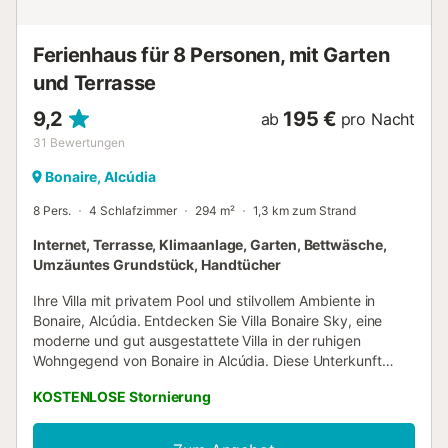
Klimaanlage warm/kalt. - Smart TV, auf dem Sie mit Ihrem
Konto Prime Video, Netflix, HBO, YouTube, Disney+ und
Ferienhaus für 8 Personen, mit Garten
mehr ansehe...
und Terrasse
9,2
195 €
ab
pro Nacht
31
Bewertungen
Bonaire, Alcúdia
8 Pers.
4 Schlafzimmer
294 m²
1,3 km zum Strand
Internet, Terrasse, Klimaanlage, Garten, Bettwäsche,
Umzäuntes Grundstück, Handtücher
Ihre Villa mit privatem Pool und stilvollem Ambiente in
Bonaire, Alcúdia. Entdecken Sie Villa Bonaire Sky, eine
moderne und gut ausgestattete Villa in der ruhigen
Wohngegend von Bonaire in Alcúdia. Diese Unterkunft
kombiniert modernes Design, Komfort und großzügige
KOSTENLOSE Stornierung
Außenbereiche, ideal für Familien oder Gruppen, die einen
entspannten Aufenthalt in der Nähe von Stränden,
Dienstleistungen und Freizeitmöglichkeiten suchen. Die