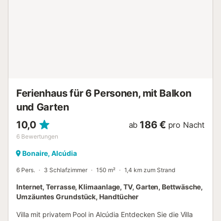
Einzelbetten. - Schlafzimmer 3: ein Doppelbett.
Badezimmer. - Badezimmer 1: Badewanne, Waschbecken
und Toilette. - Badezimmer 2: Dusche, Waschbecken und
Toilette. - Badezimmer 3: Dusche, Waschbecken und
Toilette. Dieses Badezimmer befindet sich im Keller des
Hauses. Gemeinschaftsbereiche. - Wohn- und Esszimmer
mit Sitzecke. - Voll ausgestattete Küche mit Backofen,
Mikrowelle, K...
Ferienhaus für 6 Personen, mit Balkon
und Garten
10,0
186 €
ab
pro Nacht
6
Bewertungen
Bonaire, Alcúdia
6 Pers.
3 Schlafzimmer
150 m²
1,4 km zum Strand
Internet, Terrasse, Klimaanlage, TV, Garten, Bettwäsche,
Umzäuntes Grundstück, Handtücher
Villa mit privatem Pool in Alcúdia Entdecken Sie die Villa