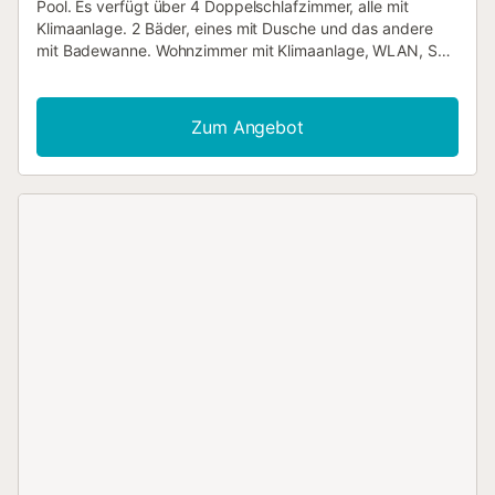
Pool. Es verfügt über 4 Doppelschlafzimmer, alle mit
Klimaanlage. 2 Bäder, eines mit Dusche und das andere
mit Badewanne. Wohnzimmer mit Klimaanlage, WLAN, Sat-
TV und direktem Zugang zur Veranda am Pool. Große
Wohnküche, komplett ausgestattet mit Gasherd und
Ceranfeld. In demselben Bereich befindet sich ein kleiner
Zum Angebot
Wohnbereich mit Sat-TV, der zu einem Hinterhof mit
Zitronen- und Orangenbäumen führt. Gemütlicher
Außenbereich mit Freizeitbereich, der über einen
gemauerten Grill, einen Billardtisch und einen Pool von 6 x
3 m verfügt, sowie weitere Obstbäume wie Bananen- und
Mispelbäume. Auf der Rückseite des Hauses befindet sich
ein Parkplatz, die Umgebung bietet aber auch gute
Parkmöglichkeiten im Freien. Ideal für einen Urlaub mit
Familie und Freunden. Das Haus liegt in Bonaire, einer der
schönsten Buchten der Insel. Diese Urbanisation zeichnet
sich durch die dort herrschende Ruhe und die üppige
Vegetation aus. Nur 3 km vom Dorf Alcúdia und 1,5 km von
den Stränden San Pere und San Joan entfernt, 500 m vom
Sporthafen Cocodrilo und der Caleta entfernt, einem
Badebereich für Anwohner. Ideal zum Genießen von Meer,
Stränden, Wandern und Ausflügen. Alcúdia liegt im
Nordosten Mallorcas und ist eine Öko-Tourismus-