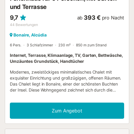
und Terrasse
9,7
393 €
ab
pro Nacht
44
Bewertungen
Bonaire, Alcúdia
6 Pers.
3 Schlafzimmer
230 m²
850 m zum Strand
Internet, Terrasse, Klimaanlage, TV, Garten, Bettwäsche,
Umzäuntes Grundstück, Handtücher
Modernes, zweistöckiges minimalistisches Chalet mit
exquisiter Einrichtung und großzügigen, offenen Räumen.
Das Chalet liegt in Bonaire, einer der schönsten Buchten
der Insel. Diese Wohngegend zeichnet sich durch die
vorherrschende Ruhe und die üppige Vegetation aus. Nur
2 km vom Dorf Alcúdia und 1 km von den Stränden von
San Pere und San Joan entfernt, sowie 500 m vom
Zum Angebot
Yachthafen Cocodrilo und La Caleta, dem Badebereich für
Anwohner. Ideal zum Genießen von Meer, Stränden,
Wandern und Ausflügen. Es bietet Platz für 6 Personen,
verfügt über zwei Bäder, ein Wohn- und Esszimmer sowie