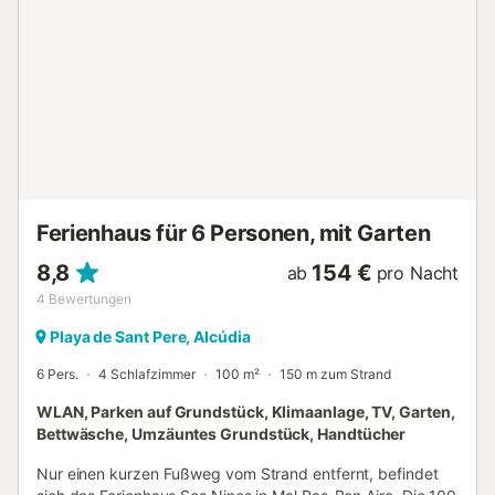
wir Ihnen auf Anfrage gerne ein Kinderbett und einen
Hochstuhl zur Verfügung. In der Garage finden Sie eine
Waschmaschine, ein Bügeleisen und ein Bügelbrett. Die
Wohnsiedlung Bonaire liegt am Fuße des höchsten Berges
der Gegend, dem Sa Talaia. Am Abend können Sie bei
einem schönen Spaziergang den kleinen Hafen besuchen
und in der einzigen Bar des Ortes etwas trinken. Der
Norden Alcúdias ist meist von Felsküste geprägt, hat aber
auch ein paar kleine, wunderschöne Sandbuchten, z.B.
Sant Joan oder La Victoria, eine Bucht m...
Ferienhaus für 6 Personen, mit Garten
8,8
154 €
ab
pro Nacht
4
Bewertungen
Playa de Sant Pere, Alcúdia
6 Pers.
4 Schlafzimmer
100 m²
150 m zum Strand
WLAN, Parken auf Grundstück, Klimaanlage, TV, Garten,
Bettwäsche, Umzäuntes Grundstück, Handtücher
Nur einen kurzen Fußweg vom Strand entfernt, befindet