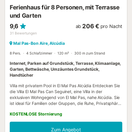
Das Innere von Bell Lloc ist geräumig, hell und komfortabel.
Ferienhaus für 8 Personen, mit Terrasse
Es ist...
und Garten
9,6
206 €
ab
pro Nacht
31
Bewertungen
Mal Pas-Bon Aire, Alcúdia
8 Pers.
4 Schlafzimmer
120 m²
300 m zum Strand
Internet, Parken auf Grundstück, Terrasse, Klimaanlage,
Garten, Bettwäsche, Umzäuntes Grundstück,
Handtücher
Villa mit privatem Pool in El Mal Pas Alcúdia Entdecken Sie
die Villa El Mal Pas Can Seguinet, eine Villa in der
exklusiven Wohngegend von El Mal Pas, nahe Alcúdia. Sie
ist ideal für Familien oder Gruppen, die Ruhe, Privatsphäre
und Meeresnähe suchen. Die Unterkunft kombiniert
KOSTENLOSE Stornierung
großzügige Innenräume mit einem gepflegten
Außenbereich mit Garten und privatem Pool. Die Villa
bietet Platz für 8 Personen, verfügt über 4 Schlafzimmer
Zum Angebot