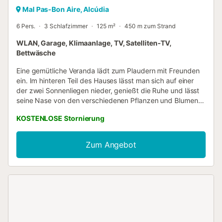
Mal Pas-Bon Aire, Alcúdia
6 Pers.
3 Schlafzimmer
125 m²
450 m zum Strand
WLAN, Garage, Klimaanlage, TV, Satelliten-TV,
Bettwäsche
Eine gemütliche Veranda lädt zum Plaudern mit Freunden
ein. Im hinteren Teil des Hauses lässt man sich auf einer
der zwei Sonnenliegen nieder, genießt die Ruhe und lässt
seine Nase von den verschiedenen Pflanzen und Blumen
verwöhnen. Am Abend kann man hier herrlich Grillen. Das
KOSTENLOSE Stornierung
Haus liegt in einer ruhigen Wohnsiedlung mit direkten
Nachbarn, nur 400 Meter vom Meer entfernt. Sobald Sie
das Haus betreten, finden Sie ein fantastisches Esszimmer
Zum Angebot
mit Satellitenfernsehen, Klimaanlage und einem Holzofen.
Es gibt auch eine neu eingerichtete Küche mit vitro hub.
Das Haus verfügt über drei Schlafzimmer mit
Kleiderschränken, eines davon mit einem Doppelbett und
die anderen mit je zwei Einzelbetten. Es gibt zwei
Badezimmer, eines mit einer Badewanne und eines mit
einer Dusche. Sie können die Klimaanlage im Esszimmer
und im Flur nutzen. Wenn Sie mit Ihrem Baby reisen, stellen