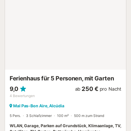
mit Doppelbett und Badezimmer en-suite mit Dusche. Ein
zweites Badezimmer mit Dusche ist allgemein zugänglich.
Babybettchen und Hochstuhl sind vorhanden.
Waschmaschine, Trockner, Bügelbrett und Bügeleisen
befinden sich in der Waschküche. Die auf der Halbinsel La
Victoria in Alcúdia gelegene ruhige Zone Mal Pas-Bonaire
verfügt über einen eigenen charmanten Hafen, sowie über
eine Vielzahl an traumhaften Buchten, wie unter anderem
Sant Joan oder auch La Victoria. Die nächstgelegene
Stadt Puerto de Alcúdia ist ideal für alle Art von
Wassersport, als auch Garant für eine Varietät an
gastronomischen Freuden. Unvergesslich wird Ihnen der
Blick vom Cap Formentor bleiben, als auch der Woch...
Ferienhaus für 5 Personen, mit Garten
9,0
250 €
ab
pro Nacht
4
Bewertungen
Mal Pas-Bon Aire, Alcúdia
5 Pers.
3 Schlafzimmer
100 m²
500 m zum Strand
WLAN, Garage, Parken auf Grundstück, Klimaanlage, TV,