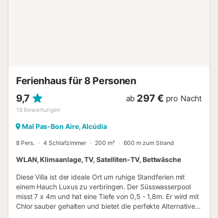
Supermärkte, Apotheken, Kioske, Friseure, Eisenwarenläden,
Geschäfte usw. Der Verbrauch von Klimaanlagen ist nicht
inbegriffen (0,35 €/kWh) Die Kurtaxe ist am Anreisetag zu
entrichten (2 € pro Person und Nacht) Partys oder
Veranstaltungen sind nicht gestattet. Einheitliche
Registrierungsnummer:
ESFCTU00000704300006613600000000000000000000ET..
Ferienhaus für 8 Personen
9,7
297 €
ab
pro Nacht
18
Bewertungen
Mal Pas-Bon Aire, Alcúdia
8 Pers.
4 Schlafzimmer
200 m²
600 m zum Strand
WLAN, Klimaanlage, TV, Satelliten-TV, Bettwäsche
Diese Villa ist der ideale Ort um ruhige Standferien mit
einem Hauch Luxus zu verbringen. Der Süsswasserpool
misst 7 x 4m und hat eine Tiefe von 0,5 - 1,8m. Er wird mit
Chlor sauber gehalten und bietet die perfekte Alternative
zum 400m entfernten Mittelmeer. Sonnenliegen auf der