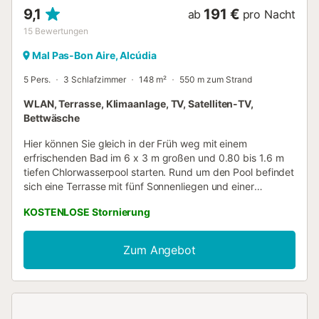
9,1
191 €
ab
pro Nacht
15
Bewertungen
Mal Pas-Bon Aire, Alcúdia
5 Pers.
3 Schlafzimmer
148 m²
550 m zum Strand
WLAN, Terrasse, Klimaanlage, TV, Satelliten-TV,
Bettwäsche
Hier können Sie gleich in der Früh weg mit einem
erfrischenden Bad im 6 x 3 m großen und 0.80 bis 1.6 m
tiefen Chlorwasserpool starten. Rund um den Pool befindet
sich eine Terrasse mit fünf Sonnenliegen und einer
Gartengarnitur für den Drink danach. In der möblierten
KOSTENLOSE Stornierung
Veranda ist Platz genug für ein gemeinsames Essen mit
Familie und Freunde. Bei Eintritt werden Sie von einem
komfortablen und klimatisierten Wohn- und Essbereich mit
Zum Angebot
Satelliten TV empfangen. Die neu adaptierte Küche ist mit
einem Gasherd, sowie sämtlichen Elektrogeräten und
wichtigen Kochutensilien ausgestattet. Es gibt drei
klimatisierte Schlafzimmer mit Kleiderschrank, zwei mit je
zwei Einzelbetten und Ausgang auf die Terrasse und eines