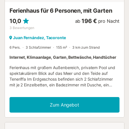
Ferienhaus für 6 Personen, mit Garten
10,0
196 €
ab
pro Nacht
3
Bewertungen
Juan Fernández, Tacoronte
6 Pers.
3 Schlafzimmer
155 m²
3 km zum Strand
Internet, Klimaanlage, Garten, Bettwäsche, Handtücher
Ferienhaus mit großem Außenbereich, privatem Pool und
spektakulärem Blick auf das Meer und den Teide auf
Teneriffa Im Erdgeschoss befinden sich 2 Schlafzimmer
mit je 2 Einzelbetten, ein Badezimmer mit Dusche, ein
Wohn- und Essbereich sowie eine Küche mit Esstisch. Das
Obergeschoss mit seinem Schlafzimmer mit Doppelbett,
seinem Badezimmer mit Badewanne und seinem Büro
Zum Angebot
bietet absolute Privatsphäre. Das gesamte Haus verfügt
über WLAN und der Wohnbereich mit seinem Esstisch,
Sat-TV und Musikanlage ist der perfekte Ort, um einen
geselligen Abend mit Familie oder Freunden zu genießen.