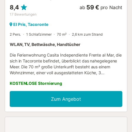
8,4
59 €
ab
pro Nacht
17
Bewertungen
El Pris, Tacoronte
2 Pers.
1 Schlafzimmer
70 m²
2,6 km zum Strand
WLAN, TV, Bettwäsche, Handtücher
Die Ferienwohnung Casita Independiente Frente al Mar, die
sich in Tacoronte befindet, überblickt das nahegelegene
Meer. Die 70 m² große Unterkunft besteht aus einem
Wohnzimmer, einer voll ausgestatteten Küche, 3
Schlafzimmern und 1 Bad sowie einem Gäste-WC und
KOSTENLOSE Stornierung
bietet somit Platz für 3 Personen. Zur Ausstattung gehören
außerdem Highspeed-WLAN mit einem eigenen
Arbeitsplatz für Homeoffice, eine Waschmaschine sowie
Zum Angebot
ein Smart TV mit Streaming-Diensten. Ein Babybett und ein
Hochstuhl sind auf Anfrage ebenfalls verfügbar. Die
Ferienwohnung verfügt auch über eine private überdachte
Terrasse, wo Sie abends entspannen können. Natürliche
Pools und Fischrestaurants sind in 1 Minute zu Fuß zu
erreichen. Kostenlose Parkplätze sind auf der Straße