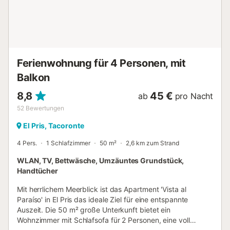
Wasserkocher und Toaster. WLAN, Satelliten-TV sowie
Klimaanlage im Wohnbereich und Schlafzimmer stehen
Ihnen zur Verfügung. Handtücher und Bettwäsche sind
inklusive. Das Gebäude bietet Aufzug und barrierefreien
Zugang. Direkt vor dem Gebäude stehen kostenlose
öffentliche Straßenparkplätze zur Verfügung. Nur wenige
Ferienwohnung für 4 Personen, mit
Schritte entfe...
Balkon
8,8
45 €
ab
pro Nacht
52
Bewertungen
El Pris, Tacoronte
4 Pers.
1 Schlafzimmer
50 m²
2,6 km zum Strand
WLAN, TV, Bettwäsche, Umzäuntes Grundstück,
Handtücher
Mit herrlichem Meerblick ist das Apartment 'Vista al
Paraíso' in El Pris das ideale Ziel für eine entspannte
Auszeit. Die 50 m² große Unterkunft bietet ein
Wohnzimmer mit Schlafsofa für 2 Personen, eine voll