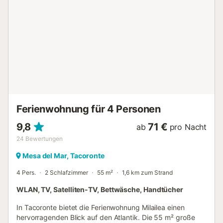
Feiern sind nicht erlaubt. Rauchen ist nicht erlaubt. Die
Unterkunft befindet sich in einer Wohngegend, bitte stören
Sie die Nachbarn nicht. Weitere Informationen zur
Unterkunft erhalten Sie bei Ihrer Ankunft. Ein Aufzug ist im
Gebäude vorhanden....
Ferienwohnung für 4 Personen
9,8
71 €
ab
pro Nacht
24
Bewertungen
Mesa del Mar, Tacoronte
4 Pers.
2 Schlafzimmer
55 m²
1,6 km zum Strand
WLAN, TV, Satelliten-TV, Bettwäsche, Handtücher
In Tacoronte bietet die Ferienwohnung Milailea einen
hervorragenden Blick auf den Atlantik. Die 55 m² große