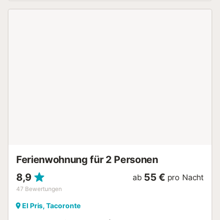
Öffentliche Verkehrsmittel sind zu Fuß zu erreichen. Ein
Parkplatz ist auf dem Grundstück vorhanden und
kostenlose Parkplätze sind an der Straße vorhanden. Das
Mitbringen von Haustieren ist nicht erlaubt. Eine
Klimaanlage ist nicht vorhanden. Die Unterkunft verfügt
über einen stufenfreien Zugang und Innenbereich und ist
für Gäste mit eingeschränkter Mobilität geeignet. Die
Unterkunft bietet hausgemachte/eigene Produkte an.
Diese Unterkunft verfügt über licht- und wassersparende
Ausstattungsmerkmale....
Ferienwohnung für 2 Personen
8,9
55 €
ab
pro Nacht
47
Bewertungen
El Pris, Tacoronte