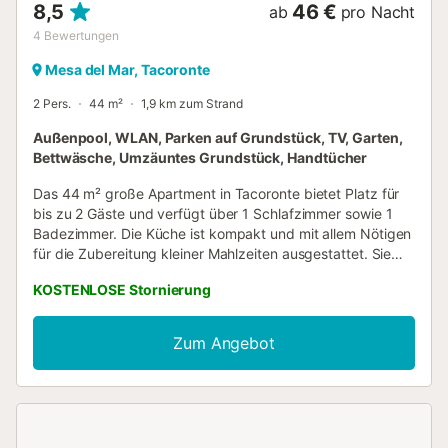
8,5
46 €
ab
pro Nacht
4
Bewertungen
Mesa del Mar, Tacoronte
2 Pers.
44 m²
1,9 km zum Strand
Außenpool, WLAN, Parken auf Grundstück, TV, Garten,
Bettwäsche, Umzäuntes Grundstück, Handtücher
Das 44 m² große Apartment in Tacoronte bietet Platz für
bis zu 2 Gäste und verfügt über 1 Schlafzimmer sowie 1
Badezimmer. Die Küche ist kompakt und mit allem Nötigen
für die Zubereitung kleiner Mahlzeiten ausgestattet. Sie
profitieren von zuverlässigem Highspeed-WLAN –
KOSTENLOSE Stornierung
besonders wertvoll in einer Region mit eingeschränktem
Mobilfunkempfang. Ein Fernseher, ein Ventilator sowie ein
stufenloses Wohnkonzept sorgen für zusätzlichen Komfort.
Zum Angebot
Auf Ihrer privaten, überdachten Terrasse mit Meerblick
können Sie entspannen. Der gemeinschaftliche Garten und
der Außenpool laden ebenfalls zum Verweilen ein; nach
dem Schwimmen oder Strandbesuch steht Ihnen eine
Außendusche zur Verfügung. Für Ihr Fahrzeug gibt es