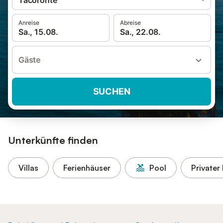
Tacoronte
Anreise
Abreise
Sa., 15.08.
Sa., 22.08.
Gäste
SUCHEN
Unterkünfte finden
Villas
Ferienhäuser
Pool
Privater