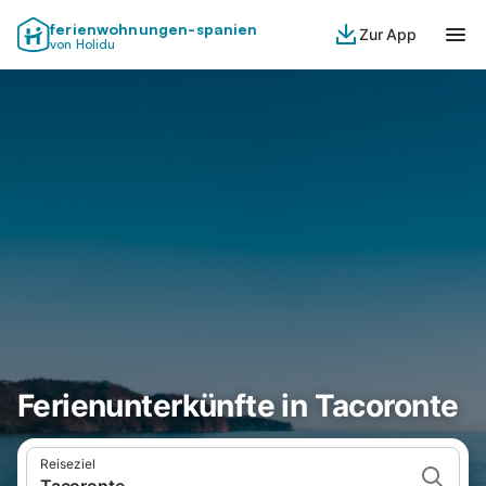
ferienwohnungen-spanien
Zur App
von Holidu
Ferienunterkünfte in Tacoronte
Reiseziel