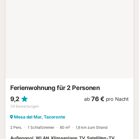
Der Außenbereich bietet nicht nur einen privaten Pool (7 m
x 4 m / 1,9 m) mit elektrischer Heizung (23 - 25°C gegen
Aufpreis), sondern auch eine schöne Terrasse mit Esstisch
und Grill, um den wunderbaren Blick auf das Meer und den
Teide zu genießen. Jegliche Art von
Partys/Veranstaltungen/Feiern ist in unseren Unterkünften
nicht gestattet....
Ferienwohnung für 2 Personen
9,2
76 €
ab
pro Nacht
39
Bewertungen
Mesa del Mar, Tacoronte
2 Pers.
1 Schlafzimmer
60 m²
1,6 km zum Strand
Außenpool, WLAN, Klimaanlage, TV, Satelliten-TV,