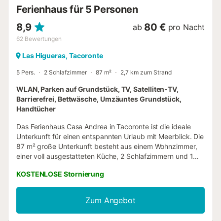
Umgebung und ein anderes Tempo. Ganz in d...
Ferienhaus für 5 Personen
8,9
80 €
ab
pro Nacht
62
Bewertungen
Las Higueras, Tacoronte
5 Pers.
2 Schlafzimmer
87 m²
2,7 km zum Strand
WLAN, Parken auf Grundstück, TV, Satelliten-TV,
Barrierefrei, Bettwäsche, Umzäuntes Grundstück,
Handtücher
Das Ferienhaus Casa Andrea in Tacoronte ist die ideale
Unterkunft für einen entspannten Urlaub mit Meerblick. Die
87 m² große Unterkunft besteht aus einem Wohnzimmer,
einer voll ausgestatteten Küche, 2 Schlafzimmern und 1
Badezimmer und bietet somit Platz für 4 Personen. Zur
KOSTENLOSE Stornierung
Ausstattung gehören außerdem Highspeed-WLAN (für
Videoanrufe geeignet) mit einem eigenen Arbeitsplatz für
Homeoffice, ein TV sowie eine Waschmaschine. Ein
Zum Angebot
Babybett ist ebenfalls vorhanden. Zu Ihrem privaten
Außenbereich gehören eine offene Terrasse und ein Grill.