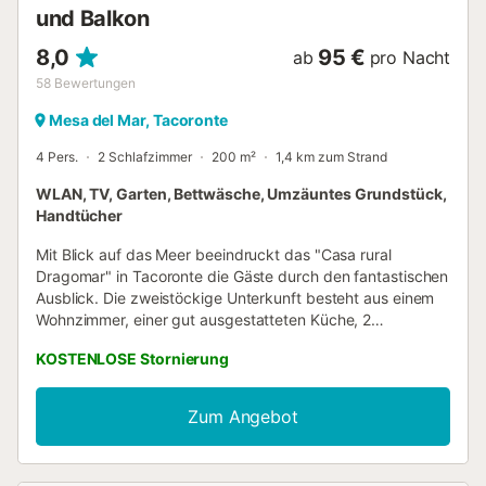
und Balkon
8,0
95 €
ab
pro Nacht
58
Bewertungen
Mesa del Mar, Tacoronte
4 Pers.
2 Schlafzimmer
200 m²
1,4 km zum Strand
WLAN, TV, Garten, Bettwäsche, Umzäuntes Grundstück,
Handtücher
Mit Blick auf das Meer beeindruckt das "Casa rural
Dragomar" in Tacoronte die Gäste durch den fantastischen
Ausblick. Die zweistöckige Unterkunft besteht aus einem
Wohnzimmer, einer gut ausgestatteten Küche, 2
Schlafzimmern und 2 Bädern und bietet somit Platz für 4
KOSTENLOSE Stornierung
Personen und Familien. Zur Ausstattung gehören
außerdem Highspeed-Wi-Fi sowie ein TV. Ein Hochstuhl ist
auf Anfrage ebenfalls verfügbar. Ihr privater Außenbereich
Zum Angebot
verfügt über einen Balkon und Sie haben auch Zugang zu
einem gemeinsamen Außenbereich, der aus einem Garten,
einer offenen Terrasse und einer überdachten Terrasse