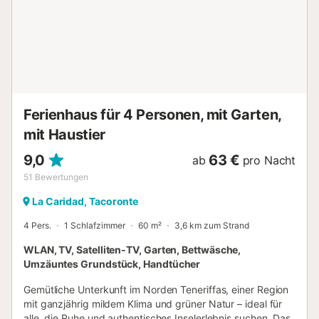
Minuten vom Flughafen entfernt und von Bergen
umgeben. Besonders hervorzuheben ist der
Gemüsegarten, an dem Sie teilnehmen und neue
Erfahrungen sammeln können. Es ist ein idealer Ort, um
sich zu erholen, die Natur zu genießen und die
spektakuläre Aussicht auf den Norden der Insel sowie
wunderschöne Sonnenuntergänge zu erleben. Die
Unterkunft verfügt über Küche, Schlafzimmer und Bad
Ferienhaus für 4 Personen, mit Garten,
sowie einen Patio mit Feuerstelle für g...
mit Haustier
9,0
63 €
ab
pro Nacht
51
Bewertungen
La Caridad, Tacoronte
4 Pers.
1 Schlafzimmer
60 m²
3,6 km zum Strand
WLAN, TV, Satelliten-TV, Garten, Bettwäsche,
Umzäuntes Grundstück, Handtücher
Gemütliche Unterkunft im Norden Teneriffas, einer Region
mit ganzjährig mildem Klima und grüner Natur – ideal für
alle, die Ruhe und authentisches Inselerlebnis suchen. Das