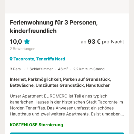
Ferienwohnung für 3 Personen,
kinderfreundlich
10,0
93 €
ab
pro Nacht
2
Bewertungen
Tacoronte, Teneriffa Nord
3 Pers.
1 Schlafzimmer
46 m²
2,2 km zum Strand
Internet, Parkmöglichkeit, Parken auf Grundstück,
Bettwäsche, Umzäuntes Grundstück, Handtücher
Unser Apartment EL ROMERO ist Teil eines typisch
kanarischen Hauses in der historischen Stadt Tacoronte im
Norden Teneriffas. Das Anwesen umfasst ein schönes
Haupthaus und zwei weitere Apartments. Es ist umgeben
von Avocadobäumen, Weinreben und einem schönen
KOSTENLOSE Stornierung
Garten mit einer großen Vielfalt an einheimischer Flora. Es
gibt auch einen eigenen Weinkeller. Die Lage ist perfekt