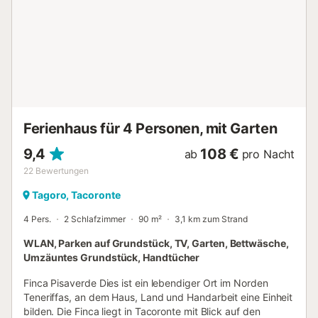
Cristobal de la Laguna fahren. Es steht auf der UNESCO-
Liste des Weltkulturerbes und beherbergt wunderschöne
Gebäude aus dem 16. Jahrhundert. La Orotava wird
ebenfalls empfohlen. Es ist malerisch mit seinen schöne
Häusern, Gebäuden und gepflasterten Straßen: perfekt für
schöne Fotos!...
Ferienhaus für 4 Personen, mit Garten
9,4
108 €
ab
pro Nacht
22
Bewertungen
Tagoro, Tacoronte
4 Pers.
2 Schlafzimmer
90 m²
3,1 km zum Strand
WLAN, Parken auf Grundstück, TV, Garten, Bettwäsche,
Umzäuntes Grundstück, Handtücher
Finca Pisaverde Dies ist ein lebendiger Ort im Norden
Teneriffas, an dem Haus, Land und Handarbeit eine Einheit
bilden. Die Finca liegt in Tacoronte mit Blick auf den