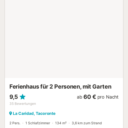
besteht. Kostenlose Parkplätze sind auf der Straße
vorhanden. Das Mitbringen von Haustieren und Feiern ist
nicht erlaubt, und eine Klimaanlage ist nicht vorhanden.
Das WLAN ist für Videoanrufe geeignet und es gibt
Kameras auf dem Gelände und in den
Gemeinschaftsbereichen....
Ferienhaus für 2 Personen, mit Garten
9,5
60 €
ab
pro Nacht
35
Bewertungen
La Caridad, Tacoronte
2 Pers.
1 Schlafzimmer
134 m²
3,6 km zum Strand