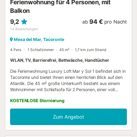
Ferienwohnung für 4 Personen, mit
Haus nicht erlaubt. Sie profitieren von einem beque...
Balkon
9,2
94 €
ab
pro Nacht
14
Bewertungen
Mesa del Mar, Tacoronte
4 Pers.
1 Schlafzimmer
45 m²
1,7 km zum Strand
WLAN, TV, Barrierefrei, Bettwäsche, Handtücher
Die Ferienwohnung Luxury Loft Mar y Sol 1 befindet sich in
Tacoronte und bietet Ihnen einen herrlichen Blick auf den
Atlantik. Die 45 m² große Unterkunft besteht aus einem
Wohnzimmer mit Schlafsofa für 2 Personen, einer voll
ausgestatteten Küche, 1 Schlafzimmer und 1 Badezimmer
KOSTENLOSE Stornierung
und bietet Platz für bis zu 4 Personen. Zu den weiteren
Annehmlichkeiten gehören Highspeed-WLAN (geeignet für
Videokonferenzen) mit einem eigenen Arbeitsplatz, Smart-
Zum Angebot
TV mit Streamingdiensten, Ventilator und Waschmaschine.
Für Familien mit kleinen Kindern stehen Kinderbett und
Hochstuhl zur Verfügung. Der Außenbereich umfasst eine