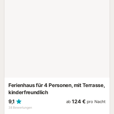
private, überdachte Terrasse und einen Balkon. Nur 50
Meter vom Gebäude entfernt befindet sich ein öffentliches
Schwimmbad – ideal für heiße Sommertage. Öffentliche
Verkehrsmittel sind in der Nähe, und ein Tennisplatz ist in
15 Minuten zu Fuß erreichbar. Parken auf der Straße ist
kostenlos. Haustiere, Rauchen und Veranstaltungen sind in
der Unterkunft nicht gestattet. Die Unterkunft verfügt über
keine Klimaanlage. Es gibt keine Stufen im Zugang oder im
Inneren, was die Mobilität erleichtert. Auf dem Gelände
sind Sicherheitskameras und/oder Audiorekorder installiert.
Das Gebäude verfügt über einen Aufzug. Diese Unterkunft
ist mit strom- und wassersparenden Einrichtungen
ausgestattet, und für die Isolierung wurden nachhaltige
Materialien verwendet....
Ferienhaus für 4 Personen, mit Terrasse,
kinderfreundlich
9,1
124 €
ab
pro Nacht
38
Bewertungen