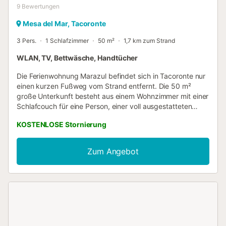
9
Bewertungen
Mesa del Mar, Tacoronte
3 Pers.
1 Schlafzimmer
50 m²
1,7 km zum Strand
WLAN, TV, Bettwäsche, Handtücher
Die Ferienwohnung Marazul befindet sich in Tacoronte nur
einen kurzen Fußweg vom Strand entfernt. Die 50 m²
große Unterkunft besteht aus einem Wohnzimmer mit einer
Schlafcouch für eine Person, einer voll ausgestatteten
Küche, 1 Schlafzimmer und 1 Badezimmer und bietet somit
KOSTENLOSE Stornierung
Platz für 3 Personen. Zur Ausstattung gehören außerdem
Highspeed-WLAN, eine Waschmaschine sowie ein
Fernseher. Ein Babybett ist ebenfalls vorhanden. Die
Zum Angebot
Ferienwohnung bietet auch einen privaten Balkon, auf dem
Sie sich abends entspannen können. Kostenlose
Parkplätze sind auf der Straße vorhanden. Familien mit
Kindern sind willkommen. Das Mitbringen von Haustieren
ist nicht erlaubt. Eine Klimaanlage ist nicht verfügbar.
WLAN ist vorhanden und für Videoanrufe geeignet. Die
Unterkunft verfügt über einen stufenlosen Innenbereich.