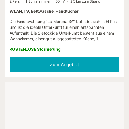
2 Pers.
1 Schlafzimmer
50 m²
2,5 km zum Strand
WLAN, TV, Bettwäsche, Handtücher
Die Ferienwohnung "La Morena 3A" befindet sich in El Pris
und ist die ideale Unterkunft für einen entspannten
Aufenthalt. Die 2-stöckige Unterkunft besteht aus einem
Wohnzimmer, einer gut ausgestatteten Küche, 1
Schlafzimmer und 1 Badezimmer und bietet somit Platz für
KOSTENLOSE Stornierung
2 Personen. Zur Ausstattung gehören außerdem WLAN,
ein Fernseher sowie eine Waschmaschine. Die Unterkunft
befindet sich nur 2 Gehminuten von dem herrlichen
Zum Angebot
natürlichen Meeresschwimmbecken von El Pris entfernt,
das über Rampen leicht zugänglich ist. Familien mit
Kindern sind willkommen. Haustiere, Rauchen und
Veranstaltungen sind nicht erlaubt. Eine Klimaanlage ist
nicht vorhanden. Da die Unterkunft über Stufen
zugänglich ist, ist sie nicht für Personen mit
eingeschränkter Mobilität geeignet....