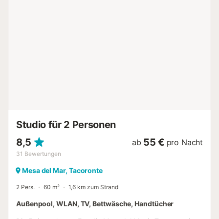
vorhanden. Das Mitbringen eines Haustiers ist nicht
erlaubt. Feiern sind nicht erlaubt. Rauchen ist nicht erlaubt.
Eine Klimaanlage ist derzeit nicht verfügbar. WLAN ist für
Videoanrufe geeignet....
Studio für 2 Personen
8,5
55 €
ab
pro Nacht
31
Bewertungen
Mesa del Mar, Tacoronte
2 Pers.
60 m²
1,6 km zum Strand
Außenpool, WLAN, TV, Bettwäsche, Handtücher