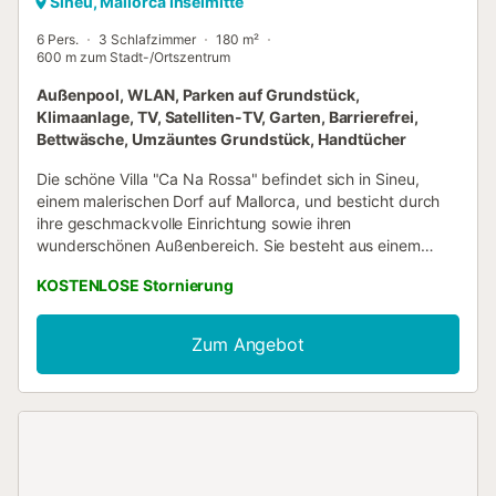
Sineu, Mallorca Inselmitte
6 Pers.
3 Schlafzimmer
180 m²
600 m zum Stadt-/Ortszentrum
Außenpool, WLAN, Parken auf Grundstück,
Klimaanlage, TV, Satelliten-TV, Garten, Barrierefrei,
Bettwäsche, Umzäuntes Grundstück, Handtücher
Die schöne Villa "Ca Na Rossa" befindet sich in Sineu,
einem malerischen Dorf auf Mallorca, und besticht durch
ihre geschmackvolle Einrichtung sowie ihren
wunderschönen Außenbereich. Sie besteht aus einem
lichtdurchfluteten Wohnzimmer, einer gut ausgestatteten
KOSTENLOSE Stornierung
Küche mit Geschirrspüler, einem großzügigen Essbereich
mit großen Fenstern und Blick auf die Gegend um den
Pool, 3 Schlafzimmern (jeweils mit 2 Einzelbetten) und 3
Zum Angebot
Bädern und bietet somit Platz für 6 Personen. Zur
Ausstattung gehören außerdem WLAN, Klimaanlage und
Kabelfernsehen. Das absolute Highlight der Unterkunft ist
der schöne Außenbereich, in dem Sie einen großzügigen
Pool, Sonnenliegen, eine Außenküche mit einem rustikalen
Grill, eine Sitzecke und einen Esstisch vorfinden. Nehmen
Sie ein Bad im Pool, nachdem Sie sich auf einer der