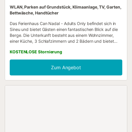
WLAN, Parken auf Grundstück, Klimaanlage, TV, Garten,
Bettwäsche, Handtücher
Das Ferienhaus Can Nadal - Adults Only befindet sich in
Sineu und bietet Gästen einen fantastischen Blick auf die
Berge. Die Unterkunft besteht aus einem Wohnzimmer,
einer Küche, 3 Schlafzimmern und 2 Bädern und bietet
somit Platz für 6 Personen. Zur Ausstattung gehören
KOSTENLOSE Stornierung
außerdem Wi-Fi, ein TV, eine Klimaanlage sowie eine
Waschmaschine. Diese Unterkunft verfügt über einen
privaten Außenbereich mit Pool, Garten, überdachter
Zum Angebot
Terrasse, Balkon und Grill. Ein Parkplatz ist auf dem
Grundstück vorhanden. Haustiere, Rauchen und
Veranstaltungen sind nicht erlaubt....