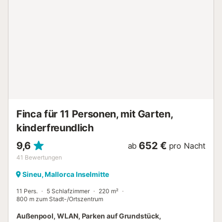
Sonnenliegen gesonnt haben, bereiten Sie eine leckere
Mahlzeit auf dem Grill zu und servieren Sie sie am Esstisch
oder entspannen Sie sich am Abend auf einem der Sofas
mit einem Glas Wein. Hier finden Sie auch einen Spielplatz,
auf dem die Kinder sicher spielen können, während die
Eltern in der Sonne entspannen. In der unmittelbaren
Umgebung finden Sie eine große Auswahl an Geschäften,
Restaurants, Bars und Cafés, und der nächste Strand ist
etwa 25 Minuten entfernt. Der Flughafen ist nur 34
Minuten mit dem Auto entfernt (36 km). Die Unterkunft
richtet sich auch an Radfahrer, die die Insel...
Finca für 11 Personen, mit Garten,
kinderfreundlich
9,6
652 €
ab
pro Nacht
41
Bewertungen
Sineu, Mallorca Inselmitte
11 Pers.
5 Schlafzimmer
220 m²
800 m zum Stadt-/Ortszentrum
Außenpool, WLAN, Parken auf Grundstück,