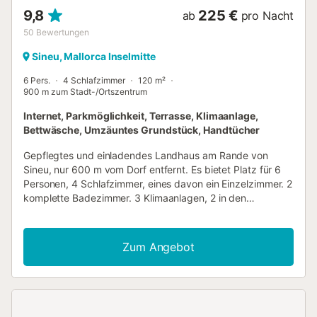
9,8
225 €
ab
pro Nacht
50
Bewertungen
Sineu, Mallorca Inselmitte
6 Pers.
4 Schlafzimmer
120 m²
900 m zum Stadt-/Ortszentrum
Internet, Parkmöglichkeit, Terrasse, Klimaanlage,
Bettwäsche, Umzäuntes Grundstück, Handtücher
Gepflegtes und einladendes Landhaus am Rande von
Sineu, nur 600 m vom Dorf entfernt. Es bietet Platz für 6
Personen, 4 Schlafzimmer, eines davon ein Einzelzimmer. 2
komplette Badezimmer. 3 Klimaanlagen, 2 in den
Schlafzimmern und eine im Wohn-Esszimmer. Bequeme
und geräumige Veranda mit Blick auf die von Steineichen
und Pinien bedeckte Landschaft. Neu: Der Pool verfügt
Zum Angebot
über einen Sicherheitszaun für Kinder. Besonders
hervorzuheben in Sineu ist der berühmte Markt am
Mittwoch mit seinem reichen Angebot an Agrar- und
Viehprodukten, der heute ein touristischer
Anziehungspunkt ist. Sehr gute Restaurants laden dazu