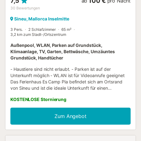
7,5
100 €
ab
pro Nacht
30
Bewertungen
Sineu, Mallorca Inselmitte
3 Pers.
2 Schlafzimmer
65 m²
3,2 km zum Stadt-/Ortszentrum
Außenpool, WLAN, Parken auf Grundstück,
Klimaanlage, TV, Garten, Bettwäsche, Umzäuntes
Grundstück, Handtücher
- Haustiere sind nicht erlaubt. - Parken ist auf der
Unterkunft möglich - WLAN ist für Videoanrufe geeignet
Das Ferienhaus Es Camp Pla befindet sich am Ortsrand
von Sineu und ist die ideale Unterkunft für einen
erholsamen Urlaub mit Ihren Liebsten. Das 2-stöckige
KOSTENLOSE Stornierung
Haus mit Bergblick besteht aus einem Wohnzimmer, einer
gut ausgestatteten Küche, 2 Schlafzimmern sowie einem
Badezimmer und bietet somit Platz für 3 Personen. Zur
Zum Angebot
Ausstattung gehören außerdem WLAN, eine Klimaanlage,
ein Fernseher und eine Waschmaschine. Ein Babybett und
ein Hochstuhl sind auf Anfrage ebenfalls verfügbar. Ihr
privater Außenbereich liegt mitten im Grünen und ist der