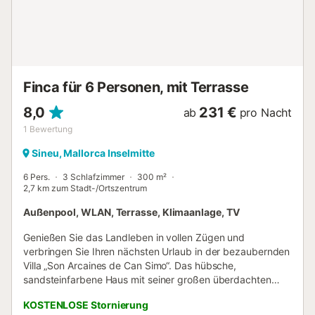
allerlei Marktangebote und sogar Kleintiere angeboten.
Das dürfen Sie auf keinen Fall verpassen. Ihre Kinder
werden begeistert sein. Machen Sie einen Ausflug in die
nahegelegene Lederstadt Inca oder eine schöne Fahrt
zum bekannten Kloster Lluc hoch in die Tramuntana
Berge....
Finca für 6 Personen, mit Terrasse
8,0
231 €
ab
pro Nacht
1
Bewertung
Sineu, Mallorca Inselmitte
6 Pers.
3 Schlafzimmer
300 m²
2,7 km zum Stadt-/Ortszentrum
Außenpool, WLAN, Terrasse, Klimaanlage, TV
Genießen Sie das Landleben in vollen Zügen und
verbringen Sie Ihren nächsten Urlaub in der bezaubernden
Villa „Son Arcaines de Can Simo“. Das hübsche,
sandsteinfarbene Haus mit seiner großen überdachten
Terrasse liegt im Herzen der ländlichen Ostregion
KOSTENLOSE Stornierung
Mallorcas und bietet Ihnen nicht nur viel Privatsphäre,