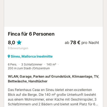
keinen ökologischen Fußabdruck und ist umweltfreundlich,
da sie mit photovoltaischen Solarzellen und thermischen
Solarzellen für die Warmwasserbereitung betrieben wird.
Sie genießen das Beste aus beiden Welten mit luxuriösen
Annehmlichkeiten, einschließlich Smart TV, High-Speed-
Internet 'Starlink', Klimaanlage in den Schlafzimmern,
Waschmaschine, Trockner, Geschirrspüler, Haartrockner
Finca für 6 Personen
und einem solarbehe...
8,0
78 €
ab
pro Nacht
9
Bewertungen
Sineu, Mallorca Inselmitte
6 Pers.
3 Schlafzimmer
140 m²
200 m zum Stadt-/Ortszentrum
WLAN, Garage, Parken auf Grundstück, Klimaanlage, TV,
Bettwäsche, Handtücher
Das Ferienhaus Casa en Sineu bietet einen exzellenten
Blick auf die Berge. Die 140 m² große Unterkunft besteht
aus einem Wohnzimmer, einer Küche mit Geschirrspüler, 3
Schlafzimmern und 2 Bädern und bietet somit Platz für 6