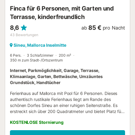
Finca für 6 Personen, mit Garten und
Terrasse, kinderfreundlich
8,6
85 €
ab
pro Nacht
43
Bewertungen
Sineu, Mallorca Inselmitte
6 Pers.
3 Schlafzimmer
200 m²
350 m zum Stadt-/Ortszentrum
Internet, Parkmöglichkeit, Garage, Terrasse,
Klimaanlage, Garten, Bettwäsche, Umzäuntes
Grundstück, Handtücher
Ferienhaus auf Mallorca mit Pool für 6 Personen. Dieses
authentisch rustikale Ferienhaus liegt am Rande des
schönen Dorfes Sineu an einer ruhigen Seitenstraße. Es
erstreckt sich über 200 Quadratmeter und bietet Platz für
bis zu 6 Personen. Beim Betreten des Hauses gelangen Sie
KOSTENLOSE Stornierung
in das geräumige Wohnzimmer mit einem bequemen Sofa,
Sat-TV und WLAN. Eine voll ausgestattete Küche steht