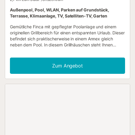
Außenpool, Pool, WLAN, Parken auf Grundstück,
Terrasse, Klimaanlage, TV, Satelliten-TV, Garten
Gemütliche Finca mit gepflegter Poolanlage und einem
originellen Grillbereich für einen entspannten Urlaub. Dieser
befindet sich praktischerweise in einem Annex gleich
neben dem Pool. In diesem Grillhäuschen steht Ihnen
außerdem auch noch ein Gartenbad mit Dusche zur
Verfügung. Aalen Sie sich auf den Sonnenliegen oder
erfrischen Sie sich mit einem Sprung in das kühle Nass.
Zum Angebot
Das Hauptschlafzimmer ist en Suite mit einer runden
Badewanne. Ein modernes, großzügiges Duschbad
befindet sich in der 1. Etage. Das Fenster von SZ1 öffnet
sich in den 2. Salon. Durch die Hanglange ist der Eingang
in der 1. Etage und eine enge Treppe führt ins UG.
Abstufungen im Haus. Gruppen (ausgenommen Familien
und Pärchen ü30) auf Anfrage und mit Spezialkaution.
Lizenznummer: ET/2240 Hier können Sie mal richtig
abschalten und sich vom Alltag erholen. Oder fahren Sie
mal zum allwöchentlichen und größten Markt der Insel. In
Sineu, werden normalerweise mittwochs Früchte, Gemüse,