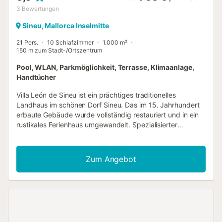
3
Bewertungen
Sineu, Mallorca Inselmitte
21 Pers.
10 Schlafzimmer
1.000 m²
150 m zum Stadt-/Ortszentrum
Pool, WLAN, Parkmöglichkeit, Terrasse, Klimaanlage,
Handtücher
Villa León de Sineu ist ein prächtiges traditionelles
Landhaus im schönen Dorf Sineu. Das im 15. Jahrhundert
erbaute Gebäude wurde vollständig restauriert und in ein
rustikales Ferienhaus umgewandelt. Spezialisierter
Unterkunftsservice in angenehmer Umgebung. Es ist der
perfekte Ort für große Gruppen zum Übernachten oder
zum Feiern eines gesellschaftlichen Ereignisses. Für
Zum Angebot
Gruppen bis zu 21 Personen....