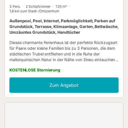
3 Pers.
2 Schlafzimmer
135 m²
1,8 km zum Stadt-/Ortszentrum
Außenpool, Pool, Internet, Parkmöglichkeit, Parken auf
Grundstück, Terrasse, Klimaanlage, Garten, Bettwäsche,
Umzäuntes Grundstück, Handtücher
Dieses charmante Ferienhaus ist der perfekte Rückzugsort
für Paare oder kleine Familien bis zu 3 Personen, die dem
städtischen Trubel entfliehen und in die Ruhe der
mallorquinischen Natur in der Nähe von Sineu eintauchen
möchten. Die Villa liegt etwa 2 km vom Dorf Sineu entfernt,
KOSTENLOSE Stornierung
wo Sie Geschäfte, Restaurants und den berühmten
Wochenmarkt finden, der jeden Mittwoch stattfindet. Die
Nordstrände wie Can Picafort und Playa de Muro, beide
Zum Angebot
mit feinem Sand und perfekt für Familien, sind etwa 20 km
vom Haus entfernt. Weiter östlich liegen Cala Millor und die
Cuevas del Drach. Der nächste Golfplatz, der Golf Park
Puntiró Mallorca, ist etwa 25 km entfernt. Ein Auto ist
notwendig und kann bequem im Freien auf dem Anwesen
geparkt werden. Im Außenbereich erwartet Sie eine Oase
mit einem großzügigen privaten Chlorwasserpool von 8x4