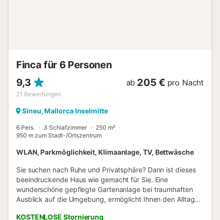
optimal zu nutzen und die Insel zu erkunden....
Finca für 6 Personen
9,3
205 €
ab
pro Nacht
21
Bewertungen
Sineu, Mallorca Inselmitte
6 Pers.
3 Schlafzimmer
250 m²
950 m zum Stadt-/Ortszentrum
WLAN, Parkmöglichkeit, Klimaanlage, TV, Bettwäsche
Sie suchen nach Ruhe und Privatsphäre? Dann ist dieses
beeindruckende Haus wie gemacht für Sie. Eine
wunderschöne gepflegte Gartenanlage bei traumhaften
Ausblick auf die Umgebung, ermöglicht Ihnen den Alltag
hinter sich zu lassen und einfach nur die schönen Momente
KOSTENLOSE Stornierung
des Lebens zu genießen. Der geschmackvoll in die