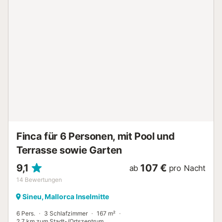
perfekte Ort, um bei einem Drink zu entspannen. Dazu
gehören ein Pool, ein Garten, Terrassen (offen und
überdacht) und ein Grill. Die Bettwäsche und Handtücher
sind im Preis inbegriffen. Schlafmöglichkeiten
Schlafzimmer 1: Ein Queensize-Bett Schlafzimmer 2: Eine
Schlafcouch für 2 Personen...
Finca für 6 Personen, mit Pool und
Terrasse sowie Garten
9,1
107 €
ab
pro Nacht
14
Bewertungen
Sineu, Mallorca Inselmitte
6 Pers.
3 Schlafzimmer
167 m²
2,7 km zum Stadt-/Ortszentrum