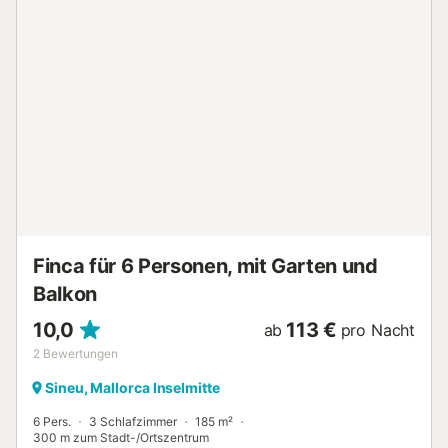
ein, eines der typischsten Gerichte Mallorcas zu probieren,
das "Frit Mallorquí". ETV/6676 - SICHERHEITSDEPOSIT,
DAS AM ANKUNFTSTAG ZU BEZAHLEN IST: 300 €. - DER
STROMVERBRAUCH WIRD EXTRA MIT 0,30 €/KWH
ABGERECHNET. - DIE ÖKOTAXE (LOKALE STEUER, DIE
DER TOURIST ZAHLT) IST BEI ANKUNFT IM HAUS ZU
BEZAHLEN....
Finca für 6 Personen, mit Garten und
Balkon
10,0
113 €
ab
pro Nacht
2
Bewertungen
Sineu, Mallorca Inselmitte
6 Pers.
3 Schlafzimmer
185 m²
300 m zum Stadt-/Ortszentrum