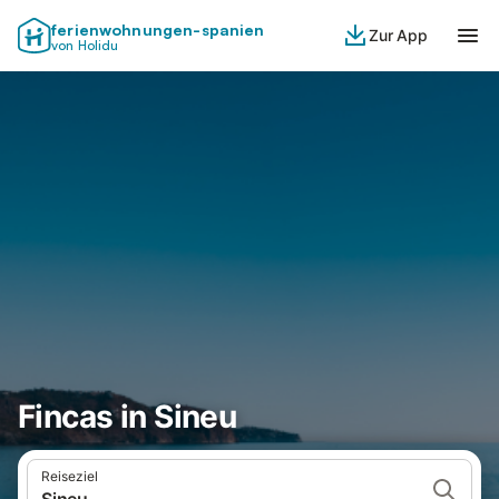
ferienwohnungen-spanien
Zur App
von Holidu
Fincas in Sineu
Reiseziel