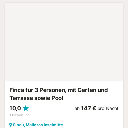
und Esszimmer mit Klimaanlage, komplett ausgestattete
und möblierte Küche. Beide Bereiche haben direkten
Zugang zur Veranda. Pool von 9 x 4 mit Liegestühlen und
Sofas, umgeben von Rasen. Besonders hervorzuheben ist
Sineu mit seinem berühmten Markt am Mittwoch, der ein
großes Angebot an Agrar- und Viehzuchtprodukten bietet
und derzeit ein touristischer Anziehungspunkt ist. Sehr
gute Restaurants laden dazu ein, eines der typischsten
Gerichte Mallorcas zu probieren, das "Frit Mallorquí". -
SICHERHEITSDEPOSITUM, DAS AM ANKUNFTSTAG
HINTERLEGT WIRD: 300 €. - DER STROMVERBRAUCH
WIRD EXTRA BERECHNET: 0,30 €/KWH. - DIE ÖKOTAXE
(LOKALE TOURISTENABGABE) IST BEI ANKUNFT IM HAUS
ZU BEZAHLEN....
Finca für 3 Personen, mit Garten und
Terrasse sowie Pool
10,0
147 €
ab
pro Nacht
1
Bewertung
Sineu, Mallorca Inselmitte