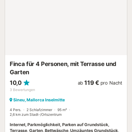
Metern und einer Tiefe zwischen 0,4 und 2 Metern, in dem
Sie sich abkühlen und unter der mediterranen Sonne
entspannen können. Eine weitläufige Terrasse lädt zum
Aufenthalt im Freien ein und ist mit vier bequemen
Sonnenliegen, einem gemauerten Grill zur Zubereitung
köstlicher Grillgerichte und einem gemütlichen Chill-out-
Bereich mit einem Außensofa ausgestattet, auf dem Sie
abends den spektakulären Sternenhimmel beobachten
können. Außerdem können Sie frische Früchte direkt von
den Obstbäumen im Garten genießen und sich nach einem
erlebnisreichen Tag unter der Auß...
Finca für 4 Personen, mit Terrasse und
Garten
10,0
119 €
ab
pro Nacht
3
Bewertungen
Sineu, Mallorca Inselmitte
4 Pers.
2 Schlafzimmer
95 m²
2,6 km zum Stadt-/Ortszentrum
Internet, Parkmöglichkeit, Parken auf Grundstück,
Terrasse, Garten, Bettwäsche, Umzäuntes Grundstück,