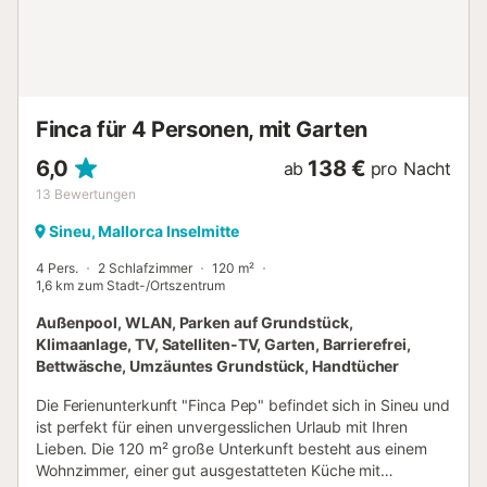
außerhalb der Plattform abgewickelt. - Alle Gäste über 16
Jahren, die in Ferienunterkünften übernachten, müssen die
Kurtaxe bezahlen. Einige Portale erheben diese nicht, in
diesem Fall erhalten Sie eine gesonderte Nachricht zur
Zahlung. - Strom inklusive (3 kW/Tag und Person) - Sack
Pellets 6,00 € - Eine erstattbare Kaution wird...
Finca für 4 Personen, mit Garten
6,0
138 €
ab
pro Nacht
13
Bewertungen
Sineu, Mallorca Inselmitte
4 Pers.
2 Schlafzimmer
120 m²
1,6 km zum Stadt-/Ortszentrum
Außenpool, WLAN, Parken auf Grundstück,
Klimaanlage, TV, Satelliten-TV, Garten, Barrierefrei,
Bettwäsche, Umzäuntes Grundstück, Handtücher
Die Ferienunterkunft "Finca Pep" befindet sich in Sineu und
ist perfekt für einen unvergesslichen Urlaub mit Ihren
Lieben. Die 120 m² große Unterkunft besteht aus einem
Wohnzimmer, einer gut ausgestatteten Küche mit