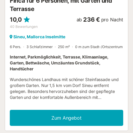
Finca für 6 Personen, mit Garten und
Terrasse
10,0
236 €
ab
pro Nacht
40
Bewertungen
Sineu, Mallorca Inselmitte
6 Pers.
3 Schlafzimmer
250 m²
0 m zum Stadt-/Ortszentrum
Internet, Parkmöglichkeit, Terrasse, Klimaanlage,
Garten, Bettwäsche, Umzäuntes Grundstück,
Handtücher
Wunderschönes Landhaus mit schöner Steinfassade und
großem Garten. Nur 1,5 km vom Dorf Sineu entfernt
gelegen. Besonders hervorzuheben sind der gepflegte
Garten und der komfortable Außenbereich mit
Panoramablick auf die Landschaft und die Berge. Das
Haupthaus bietet Platz für 6 Personen, im Erdgeschoss
befinden sich 2 Doppelschlafzimmer und ein Badezimmer
Zum Angebot
mit Badewanne. Im ersten Stock gibt es ein weiteres
Doppelschlafzimmer und ein komplettes Badezimmer mit
Dusche. Alle Schlafzimmer sind klimatisiert. Großes Wohn-