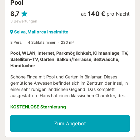
Pool
8,7
140 €
ab
pro Nacht
3
Bewertungen
Selva, Mallorca Inselmitte
8 Pers.
4 Schlafzimmer
230 m²
Pool, WLAN, Internet, Parkmöglichkeit, Klimaanlage, TV,
Satelliten-TV, Garten, Balkon/Terrasse, Bettwäsche,
Handtücher
Schöne Finca mit Pool und Garten in Biniamar. Dieses
gemütliche Anwesen befindet sich im Zentrum der Insel, in
einer sehr ruhigen ländlichen Gegend. Das komplett
ausgestattete Haus hat einen klassischen Charakter, der
sich perfekt mit dem typischen Stil mallorquinischer
KOSTENLOSE Stornierung
Häuser verbindet. Es ist eine geräumige und helle
Unterkunft. Das Haus befindet sich im ersten Stock, den
man über eine Treppe vom Eingangspatio aus erreicht.
Zum Angebot
Was das Äußere betrifft, hat es einen großen
Swimmingpool. der über einen natürlichen Korridor auf der
Terrasse zugänglich ist. Außerdem finden Sie mehrere