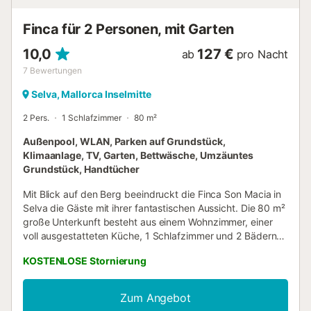
Finca für 2 Personen, mit Garten
10,0
127 €
ab
pro Nacht
7
Bewertungen
Selva, Mallorca Inselmitte
2 Pers.
1 Schlafzimmer
80 m²
Außenpool, WLAN, Parken auf Grundstück,
Klimaanlage, TV, Garten, Bettwäsche, Umzäuntes
Grundstück, Handtücher
Mit Blick auf den Berg beeindruckt die Finca Son Macia in
Selva die Gäste mit ihrer fantastischen Aussicht. Die 80 m²
große Unterkunft besteht aus einem Wohnzimmer, einer
voll ausgestatteten Küche, 1 Schlafzimmer und 2 Bädern
und bietet somit Platz für 2 Personen. Zur Ausstattung
KOSTENLOSE Stornierung
gehören außerdem Highspeed-WLAN (für Videoanrufe
geeignet) mit einem eigenen Arbeitsplatz für Homeoffice,
ein TV, eine Klimaanlage sowie eine Waschmaschine. Ein
Zum Angebot
Babybett und ein Hochstuhl sind ebenfalls vorhanden.