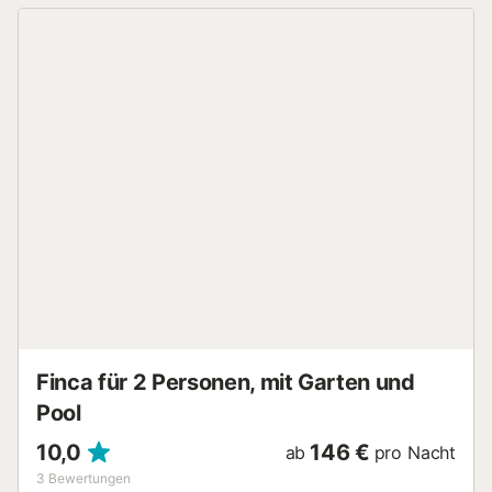
möblierte Terrassen und einen Garten mit Naturrasen.
Neben dem Haus befindet sich eine mechanische
Werkstatt, die zum Anwesen gehört, aber einen völlig
unabhängigen Eingang hat und den Aufenthalt der Gäste
nicht stört. Was die Umgebung betrifft, lohnt sich ein
Besuch der malerischen Dörfer der Serra de Tramuntana in
Caimari, Mancor de la Vall oder Selva. Darüber hinaus
erreichen Sie in weniger als 30 Autominuten jeden Bereich
der Nordküste der Insel, wo Sie die endlosen Sandstrände
und das kristallklare Wasser wie die Bucht von Alcudia
oder andere kleinere und exklusivere Strände wie von
Bonaire, Mal Pas oder Manresa. Es liegt auch in der Nähe
eines der begehrtesten Touristengebiete der Insel, Port de
Pollença, wo Sie eine entspannte und freundliche
Atmosphäre vorfinden. Klimaanlage: Was die Klimaanlage...
Finca für 2 Personen, mit Garten und
Pool
10,0
146 €
ab
pro Nacht
3
Bewertungen