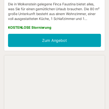
Die in Wolkenstein gelegene Finca Faustina bietet alles,
was Sie für einen gemütlichen Urlaub brauchen. Die 80 m²
große Unterkunft besteht aus einem Wohnzimmer, einer
voll ausgestatteten Küche, 1 Schlafzimmer und 1
Badezimmer und bietet somit Platz für 2 Personen. Zur
KOSTENLOSE Stornierung
Ausstattung gehören außerdem Highspeed-WLAN (für
Videoanrufe geeignet) mit einem eigenen Arbeitsplatz für
Homeoffice, ein TV, ein Ventilator sowie eine
Zum Angebot
Waschmaschine. Diese Unterkunft bietet einen privaten
Außenbereich mit Pool, Garten, Terrasse und Grill. Auf dem
Grundstück sind 4 Parkplätze vorhanden. Haustiere,
Rauchen und Veranstaltungen sind nicht erlaubt. Eine
Klimaanlage ist nicht vorhanden....