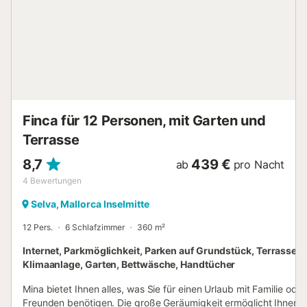
bis schattig. Mit insgesamt sieben Sitzmöglichkeiten im
Freien gibt es jede Menge Abwechslung und jeder findet
seinen persönlichen Lieblingsplatz. Die Terrasse am Haus
ist ein schöner Ort, um Ihre Mahlzeiten gemeinsam zu
genießen. Je nach Tageszeit bietet dieser Ort
unterschiedliche Ausblicke, die sich mit dem Sonnenstand
ändern. Jedes davon hat seinen ganz eigenen Reiz und
wird Ihnen stundenlange Freude bereiten. Auch das In...
Finca für 12 Personen, mit Garten und
Terrasse
8,7
439 €
ab
pro Nacht
4
Bewertungen
Selva, Mallorca Inselmitte
12 Pers.
6 Schlafzimmer
360 m²
Internet, Parkmöglichkeit, Parken auf Grundstück, Terrasse,
Klimaanlage, Garten, Bettwäsche, Handtücher
Mina bietet Ihnen alles, was Sie für einen Urlaub mit Familie oder
Freunden benötigen. Die große Geräumigkeit ermöglicht Ihnen e