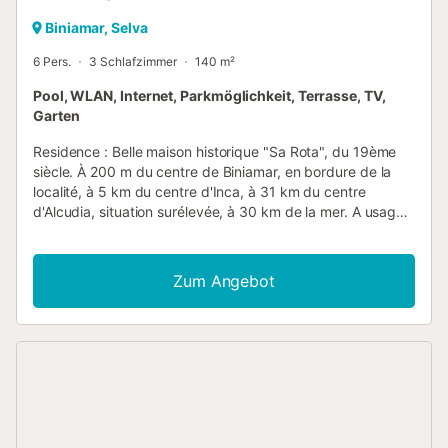
Biniamar, Selva
6 Pers.
3 Schlafzimmer
140 m²
Pool, WLAN, Internet, Parkmöglichkeit, Terrasse, TV,
Garten
Residence : Belle maison historique "Sa Rota", du 19ème
siècle. À 200 m du centre de Biniamar, en bordure de la
localité, à 5 km du centre d'Inca, à 31 km du centre
d'Alcudia, situation surélevée, à 30 km de la mer. A usage
privé: terrain 2'500 m2 (clôturé), beau jardin sur plusieurs
niveaux avec plantes et arbres, verger, piscine (9 x 5 m,
disponibilité saisonnière: 01.Jan. - 31.Dec.) avec systeme
Zum Angebot
d'électolyseur au sel. Douche extérieure. Sentier en
escalier (6 marches) jusqu'à la maison. Place de parking
(couvert) sur le terrain. Magasins 4 km, arrêt de bus
"Biniamar" 300 m, plage de sable "Playa de Muro" 30 km.
Veuillez noter: voiture recommandée. Le propriétaire
n'accepte pas les groupes. Le propriétaire n'accepte pas
les groupes de jeunes. Catégorie et Standing :
Aménagement intérieur de haut standing. Mobilier assorti