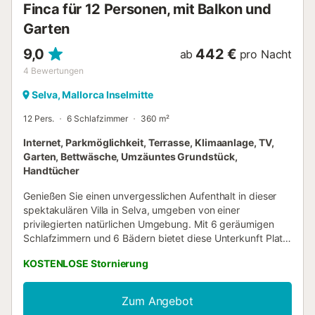
Finca für 12 Personen, mit Balkon und
in der Nähe von ...
Garten
9,0
442 €
ab
pro Nacht
4
Bewertungen
Selva, Mallorca Inselmitte
12 Pers.
6 Schlafzimmer
360 m²
Internet, Parkmöglichkeit, Terrasse, Klimaanlage, TV,
Garten, Bettwäsche, Umzäuntes Grundstück,
Handtücher
Genießen Sie einen unvergesslichen Aufenthalt in dieser
spektakulären Villa in Selva, umgeben von einer
privilegierten natürlichen Umgebung. Mit 6 geräumigen
Schlafzimmern und 6 Bädern bietet diese Unterkunft Platz
für bis zu 9 Personen und ist somit der perfekte Ort für
KOSTENLOSE Stornierung
einen Urlaub mit Familie oder Freunden. Die Villa verfügt
über einen privaten Pool, in dem Sie sich im warmen
mallorquinischen Sonnenschein erfrischen und entspannen
Zum Angebot
können. Außerdem gibt es einen schönen Garten mit