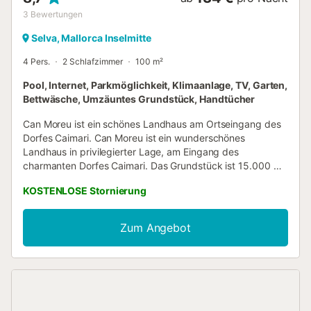
3
Bewertungen
Selva, Mallorca Inselmitte
4 Pers.
2 Schlafzimmer
100 m²
Pool, Internet, Parkmöglichkeit, Klimaanlage, TV, Garten,
Bettwäsche, Umzäuntes Grundstück, Handtücher
Can Moreu ist ein schönes Landhaus am Ortseingang des
Dorfes Caimari. Can Moreu ist ein wunderschönes
Landhaus in privilegierter Lage, am Eingang des
charmanten Dorfes Caimari. Das Grundstück ist 15.000 m²
groß und mit Mandel- und anderen Obstbäumen wie
KOSTENLOSE Stornierung
Feigenbäumen bepflanzt. Große Veranden mit
Außenmöbeln, auf denen Sie die fantastische Aussicht auf
die Landschaft und die Berge genießen können. Ein Grill
Zum Angebot
und ein Außenofen sind ideal zum Kochen von Pizza und
Brot. Das Haus ist ebenerdig und daher für Personen mit
eingeschränkter Mobilität geeignet. Es verfügt über ein
Wohnzimmer mit einem schönen Kamin und einem
Schlafsofa, einen geräumigen Essbereich, eine voll
ausgestattete Küche, 2 Doppelzimmer (eines mit