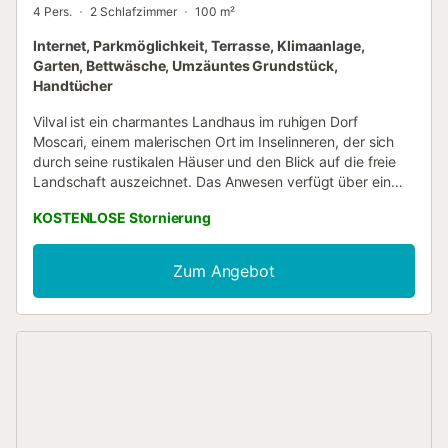
4 Pers.
2 Schlafzimmer
100 m²
Internet, Parkmöglichkeit, Terrasse, Klimaanlage,
Garten, Bettwäsche, Umzäuntes Grundstück,
Handtücher
Vilval ist ein charmantes Landhaus im ruhigen Dorf
Moscari, einem malerischen Ort im Inselinneren, der sich
durch seine rustikalen Häuser und den Blick auf die freie
Landschaft auszeichnet. Das Anwesen verfügt über ein
großzügiges Grundstück von 4.000 m², auf dem sich ein
KOSTENLOSE Stornierung
erfrischender Pool inmitten von Rasenflächen befindet, der
zum Genießen im Freien einlädt. Entspannen Sie auf der
angenehmen Veranda, in der gemütlichen Ecke am Ende
Zum Angebot
des Pools mit spektakulärem Panoramablick oder bereiten
Sie ein köstliches Outdoor-Barbecue zu, um
unvergessliche Momente zu teilen. Das Landhaus ist für 4
Personen ausgelegt und verfügt über zwei Schlafzimmer.
Das Hauptschlafzimmer ist sehr gemütlich und hell, mit
einem Doppelbett, beeindruckendem Bergblick, einem
eigenen Bad mit Dusche und Klimaanlage mit
Wärmepumpe. Das zweite Schlafzimmer ist ebenfalls warm
und komfortabel, mit zwei Einzelbetten und Klimaanlage