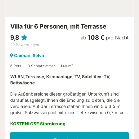
Villa für 6 Personen, mit Terrasse
9,8
108 €
ab
pro Nacht
20
Bewertungen
Caimari, Selva
6 Pers.
3 Schlafzimmer
140 m²
WLAN, Terrasse, Klimaanlage, TV, Satelliten-TV,
Bettwäsche
Die Außenbereiche dieser großartigen Unterkunft sind
darauf ausgelegt, Ihnen die Erholung zu bieten, die Sie
verdienen. Auf der Terrasse stehen Ihnen ein 5 x 3,5 m
großer Salzwasserpool mit einer Tiefe zwischen 0,7 m und
1,4 m sowie 6 Liegen zur Verfügung, auf denen Sie sich
KOSTENLOSE Stornierung
beim Sonnenbaden entspannen können. Der Grill ist ideal,
um gemeinsam mit Ihren Begleitern eine Mahlzeit im
Außenessbereich zu genießen, und zusätzlich bietet Ihnen