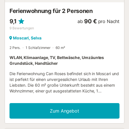
Person und Nacht) Partys oder Veranstaltungen sind nicht
gestattet....
Ferienwohnung für 2 Personen
9,1
90 €
ab
pro Nacht
9
Bewertungen
Moscari, Selva
2 Pers.
1 Schlafzimmer
60 m²
WLAN, Klimaanlage, TV, Bettwäsche, Umzäuntes
Grundstück, Handtücher
Die Ferienwohnung Can Roses befindet sich in Moscari und
ist perfekt für einen unvergesslichen Urlaub mit Ihren
Liebsten. Die 60 m² große Unterkunft besteht aus einem
Wohnzimmer, einer gut ausgestatteten Küche, 1
Schlafzimmer und 1 Badezimmer und bietet somit Platz für
2 Erwachsene und 1 Baby. Zur Ausstattung gehören
außerdem WLAN, ein TV, eine Klimaanlage sowie eine
Zum Angebot
Waschmaschine. Dieses Ferienhaus bietet einen privaten
Außenbereich mit einer offenen Terrasse und einem Grill.
Kostenlose Parkplätze sind auf der Straße vorhanden.