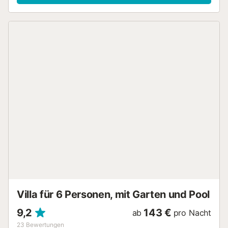
Diese Finca verfügt über einen privaten Außenbereich mit
Pool, Garten, offener Terrasse, überdachter Terrasse,
Balkon, Grill und Spielplatz. Ein Parkplatz ist auf dem
Grundstück vorhanden und kostenlose Parkplätze sind an
der Straße vorhanden. Haustiere, Rauchen und
Veranstaltungen sind nicht erlaubt.
Strand-/Poolhandtücher werden zur Verfügung gestellt.
Bei Nutzung der Heizung in den Wintermonaten
(November bis April) wird eine zusätzliche Gebühr
erhoben....
Villa für 6 Personen, mit Garten und Pool
9,2
143 €
ab
pro Nacht
23
Bewertungen