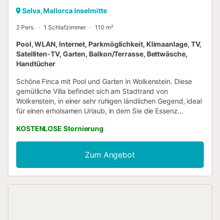
Selva, Mallorca Inselmitte
2 Pers.
1 Schlafzimmer
110 m²
Pool, WLAN, Internet, Parkmöglichkeit, Klimaanlage, TV,
Satelliten-TV, Garten, Balkon/Terrasse, Bettwäsche,
Handtücher
Schöne Finca mit Pool und Garten in Wolkenstein. Diese
gemütliche Villa befindet sich am Stadtrand von
Wolkenstein, in einer sehr ruhigen ländlichen Gegend, ideal
für einen erholsamen Urlaub, in dem Sie die Essenz
Mallorcas finden. Das Haus, geräumig und im rustikalen
KOSTENLOSE Stornierung
Stil, ist komplett ausgestattet und verfügt über einen
Swimmingpool, einen großen Garten mit Naturrasen und
mehrere Terrassen. Die nächste Stadt ist Selva, eine kleine
Zum Angebot
und malerische Stadt, in der Sie einige Restaurants,
Geschäfte und Supermärkte finden. Jeden Mittwoch findet
im Zentrum der Stadt der Wochenmarkt statt, auf dem Sie
frisches Obst und Gemüse oder Kunsthandwerk kaufen
können. Inca ist die nächste Stadt, weniger als 10 Minuten
mit dem Auto entfernt. Dort finden Sie ein breites
Freizeitangebot. Außerdem ist es 20 Autominuten von der