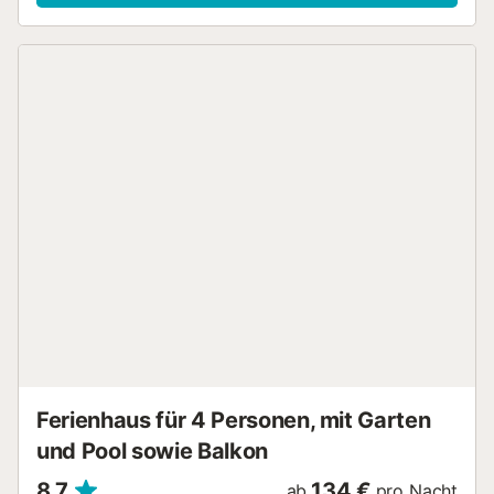
Gartenmöbeln und einem Grill, ideal für angenehme
Mahlzeiten im Freien. Im Inneren finden Sie allen Komfort,
den Sie benötigen könnten. Die amerikanische Küche ist
komplett mit modernsten Geräten ausgestattet, darunter
Kühlschrank, Gefrierschrank, Waschmaschine,
Geschirrspüler, Backofen, Mikrowelle und Kaffeemaschine.
Außerdem gibt es zwei komplette Badezimmer mit
Dusche. Die Villa bietet außerdem Klimaanlage,
Zentralheizung, Kamin und WLAN-Anschluss, um Ihren
maximalen Komfort während Ihres Aufenthalts zu
gewährleisten. Sie verfügt über insgesamt 9 Betten,
verteilt auf 3 Doppelbetten und 6 Einzelbetten, damit Sie
sich gut ausruhen können. Umgeben von einer
privilegierten natürlichen Umgebung liegt die Villa nur 2 km
vom charmanten Dorf Selva und in der Nähe einiger der
schönsten Strände Mallorcas, wie Playa de Alcudia, Playa
de Muro und Playa de Formentor. Sie können auch
Aktivitäten wie Golf, Wand...
Ferienhaus für 4 Personen, mit Garten
und Pool sowie Balkon
8,7
134 €
ab
pro Nacht