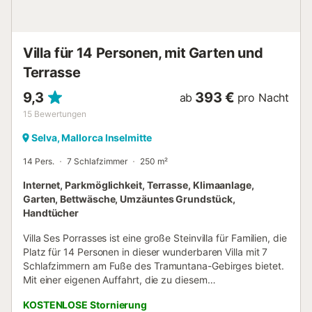
Villa für 14 Personen, mit Garten und
Terrasse
9,3
393 €
ab
pro Nacht
15
Bewertungen
Selva, Mallorca Inselmitte
14 Pers.
7 Schlafzimmer
250 m²
Internet, Parkmöglichkeit, Terrasse, Klimaanlage,
Garten, Bettwäsche, Umzäuntes Grundstück,
Handtücher
Villa Ses Porrasses ist eine große Steinvilla für Familien, die
Platz für 14 Personen in dieser wunderbaren Villa mit 7
Schlafzimmern am Fuße des Tramuntana-Gebirges bietet.
Mit einer eigenen Auffahrt, die zu diesem
beeindruckenden Anwesen mit umlaufender Terrasse,
KOSTENLOSE Stornierung
atemberaubender Aussicht und geräumigen Terrassen für