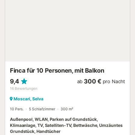
Bucht von Alcúdia und ihrem spektakulären Sandstrand
und nur eine halbe Stunde von Palma, der Hauptstadt der
Insel, entfernt. Klimaanlage: - Was die Klimaanlage angeht,
verfügt die Unterkunft über Klimaanlagen warm / kalt im
Wohnzimmer. In den anderen Räumen stehen Ihnen
Ventilatoren und Radiatoren zur Verfügung. Das Anwesen
verfügt über eine Heizung im gesamten Gebäude. Nicht im
Reisepreis enthaltene Kosten, die am Zielort zu zahlen sind:
- Tourismussteuer (erforderlich) - Heizung 20 €/Tag
(Optional). Verfügbar von November bis April. Inklusive
Brennholz für den Kamin und d...
Finca für 10 Personen, mit Balkon
9,4
300 €
ab
pro Nacht
16
Bewertungen
Moscari, Selva
10 Pers.
5 Schlafzimmer
300 m²
Außenpool, WLAN, Parken auf Grundstück,
Klimaanlage, TV, Satelliten-TV, Bettwäsche, Umzäuntes
Grundstück, Handtücher