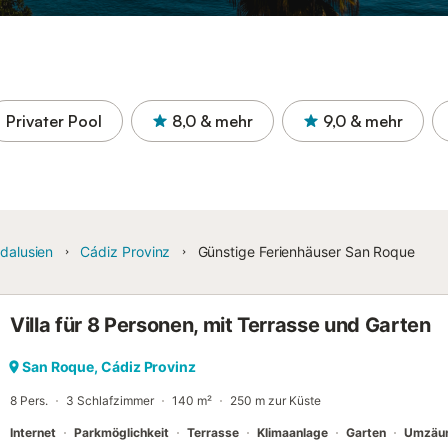
Privater Pool
8,0
& mehr
9,0
& mehr
dalusien
Cádiz Provinz
Günstige Ferienhäuser San Roque
Villa für 8 Personen, mit Terrasse und Garten
San Roque, Cádiz Provinz
8 Pers.
3 Schlafzimmer
140 m²
250 m zur Küste
Internet
Parkmöglichkeit
Terrasse
Klimaanlage
Garten
Umzäun