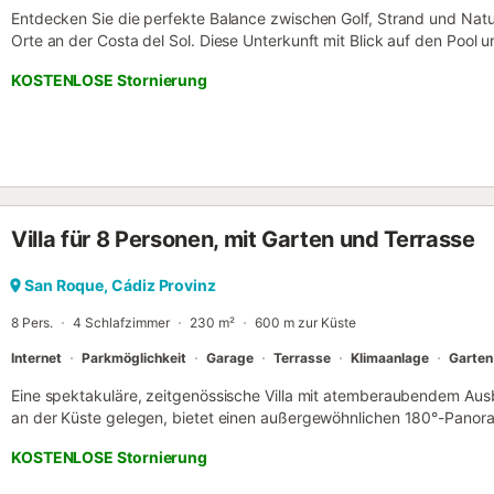
Entdecken Sie die perfekte Balance zwischen Golf, Strand und Natur
Orte an der Costa del Sol. Diese Unterkunft mit Blick auf den Pool u
unvergleichliches Erholungserlebnis mit privatem Balkon, kostenl
KOSTENLOSE Stornierung
Privatparkplatz. Nur 18 km vom Golfplatz La Duquesa entfernt ist s
Golfbegeisterte und Aktivurlauber. Genießen Sie den Gemeinschaftsp
Umgebung mit einfachem Zugang zu Stränden, Restaurants und Diens
ausschließlich für Wohnzwecke bestimmt: Rauchen ist nicht gestatte
Partys oder Veranstaltungen jeglicher Art sind untersagt....
Villa für 8 Personen, mit Garten und Terrasse
San Roque, Cádiz Provinz
8 Pers.
4 Schlafzimmer
230 m²
600 m zur Küste
Internet
Parkmöglichkeit
Garage
Terrasse
Klimaanlage
Garten
Eine spektakuläre, zeitgenössische Villa mit atemberaubendem Ausbl
an der Küste gelegen, bietet einen außergewöhnlichen 180°-Panora
von Gibraltar und die afrikanische Küste, was jeden Sonnenauf- u
KOSTENLOSE Stornierung
Moment macht. Sie befindet sich in einer ruhigen und sicheren Woh
Komfort und Sicherheit dank ihrer integrierten Alarmanlage. Merkmal