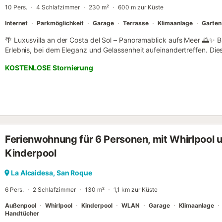
10 Pers.
4 Schlafzimmer
230 m²
600 m zur Küste
Autominuten entfernt. Es gibt M...
Internet
Parkmöglichkeit
Garage
Terrasse
Klimaanlage
Garten
🌴 Luxusvilla an der Costa del Sol – Panoramablick aufs Meer 🌅✨ Bie
Erlebnis, bei dem Eleganz und Gelassenheit aufeinandertreffen. Die
Küste mit einem spektakulären 180°-Blick auf das Mittelmeer, den F
KOSTENLOSE Stornierung
afrikanischen Küsten. In einer ruhigen und sicheren Wohngegend ge
absoluten Komfort. ✨ Highlights dieser außergewöhnlichen Villa: H
elegante Schlafzimmer und 3 moderne Bäder mit raffiniertem Design.
idyllische Kulisse zum Entspannen und Genießen der andalusischen
Küche: ideal, um angenehme Momente in einem lichtdurchfluteten R
ausgerichtete Terrasse: beeindruckende Sonnenuntergänge über Gibr
Klimaanlage und Heizung (außer 1 Schlafzimmer im Erdgeschoss, ab
Ferienwohnung für 6 Personen, mit Whirlpool 
Ausstattung: Geschirrspüler, Waschmaschine, Mikrowelle, Wasserkoch
Bügeleisen... 📍 Bevorzugte Lage und Umgebung: Marbella: nur 35 
Kinderpool
Hauptstadt des Glamours mit seinem berühmten Puerto Banús, sei
lebhaften Nachtleben. Estepona: 20 km (15-20 Min.) entfernt, charm
La Alcaidesa, San Roque
blumengeschmücktes historisches Zentrum un...
6 Pers.
2 Schlafzimmer
130 m²
1,1 km zur Küste
Außenpool
Whirlpool
Kinderpool
WLAN
Garage
Klimaanlage
Handtücher