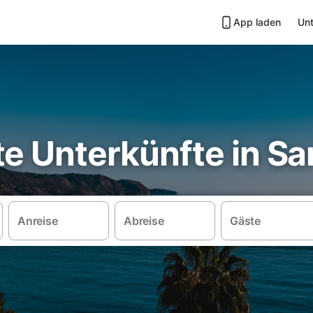
App laden
Unt
te Unterkünfte in S
Anreise
Abreise
Gäste