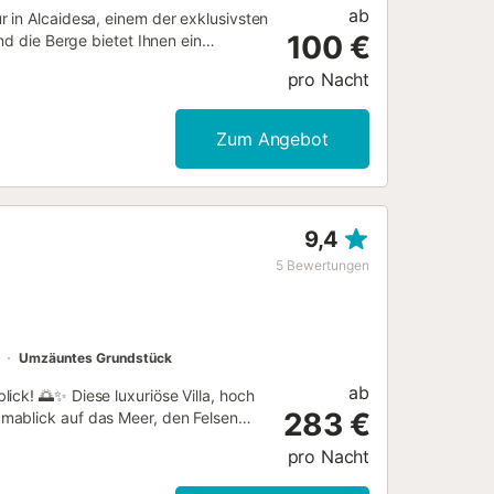
ab
 in Alcaidesa, einem der exklusivsten
100 €
nd die Berge bietet Ihnen ein
osem WLAN und kostenfreiem
pro Nacht
ie das ideale Refugium für
ool und die Ruhe einer privilegierten
tleistungen. Die Unterkunft ist
Zum Angebot
t, Haustiere sind nicht erlaubt und
9,4
5
Bewertungen
Umzäuntes Grundstück
ab
ick! 🌅✨ Diese luxuriöse Villa, hoch
283 €
mablick auf das Meer, den Felsen
nd -untergang zu einem magischen
pro Nacht
ngegend und vereint Prestige,
e der Villa: 4 geräumige