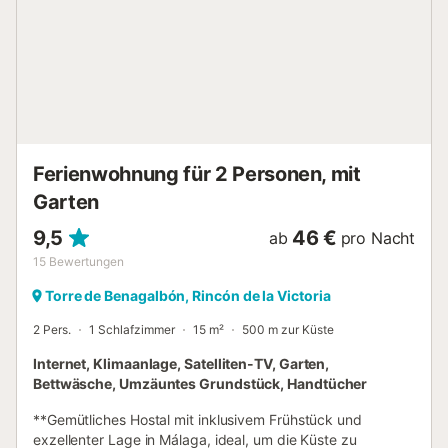
ganzjährig nutzbar, bis zu 2 m tief, mit breiter Treppe und
flachem Einstiegsbereich – ideal für Kinder. Das
Grundstück bietet Bergblick und Privatsphäre. Parken ist
direkt vor dem Haus möglich, da es sich um eine ruhige
Wohngegend handelt. Haustiere sind nur im Erdgeschoss
erlaubt (mit zusätzlicher Kaution). Veranstaltungen sind
nicht gestattet. Zusätzliche Servic...
Ferienwohnung für 2 Personen, mit
Garten
9,5
46 €
ab
pro Nacht
15
Bewertungen
Torre de Benagalbón, Rincón de la Victoria
2 Pers.
1 Schlafzimmer
15 m²
500 m zur Küste
Internet, Klimaanlage, Satelliten-TV, Garten,
Bettwäsche, Umzäuntes Grundstück, Handtücher
**Gemütliches Hostal mit inklusivem Frühstück und
exzellenter Lage in Málaga, ideal, um die Küste zu