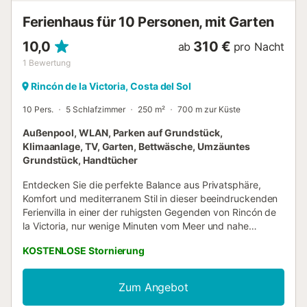
Ferienhaus für 10 Personen, mit Garten
10,0
310 €
ab
pro Nacht
1
Bewertung
Rincón de la Victoria, Costa del Sol
10 Pers.
5 Schlafzimmer
250 m²
700 m zur Küste
Außenpool, WLAN, Parken auf Grundstück,
Klimaanlage, TV, Garten, Bettwäsche, Umzäuntes
Grundstück, Handtücher
Entdecken Sie die perfekte Balance aus Privatsphäre,
Komfort und mediterranem Stil in dieser beeindruckenden
Ferienvilla in einer der ruhigsten Gegenden von Rincón de
la Victoria, nur wenige Minuten vom Meer und nahe
Málaga-Stadt. Diese elegante Unterkunft lädt dazu ein,
KOSTENLOSE Stornierung
das Klima und die Ruhe der Costa del Sol zu genießen. Sie
bietet großzügige Innen- und Außenbereiche – ideal für
Familien, Freundesgruppen oder besondere Auszeiten. Die
Zum Angebot
Villa verfügt über 5 geräumige Schlafzimmer, 3 voll