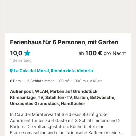
direktem Blick auf den Pool. Drei Zimmer verfügen über
Einbauschränke und zusätzlichen Stauraum – ideal für
längere Aufenthalte. Die gepflegte Anlage bietet
Gartenbereiche, einen Kinderspielplatz und einen
Gemeinschaftspool (geöffnet von Juni bis September)
direkt gegenüber dem Haus – ideal für Familien. Da es sich
um ein Wohngebiet handelt, sind Partys und laute
Ferienhaus für 6 Personen, mit Garten
Geräusche, besonde...
10,0
100 €
ab
pro Nacht
1
Bewertung
La Cala del Moral, Rincón de la Victoria
6 Pers.
3 Schlafzimmer
80 m²
900 m zur Küste
Außenpool, WLAN, Parken auf Grundstück,
Klimaanlage, TV, Satelliten-TV, Garten, Bettwäsche,
Umzäuntes Grundstück, Handtücher
In Cala del Moral erwartet Sie dieses 80 m² große
Apartment für bis zu 6 Gäste mit 3 Schlafzimmern und 2
Bädern. Die voll ausgestattete Küche bietet eine
Espressomaschine und eine italienische Kaffeemaschine.