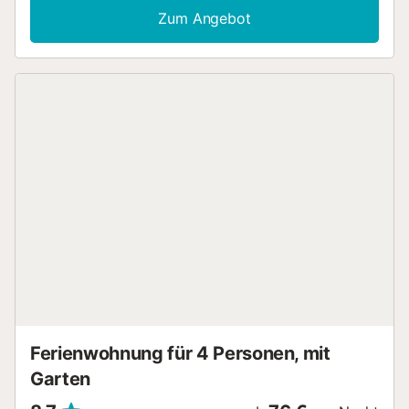
Aufzug. Genießen Sie den Meerblick während Ihres
Zum Angebot
Aufenthalts. Auf der privaten, nicht überdachten Terrasse
können Sie entspannen und die Umgebung genießen. Der
gemeinschaftliche Außenpool sowie das separate
Kinderbecken sorgen für Erfrischung. Das Apartment
befindet sich im Hochparterre (zweite Ebene von der
Straße aus) und bietet Aufzugzugang sowohl zum
Poolbereich als auch zur Garage. Für Ihren Komfort steht
Ihnen ein gemeinsamer Parkplatz auf dem Grundstück zur
Verfügung. Ein Haustier ist willkommen, sodass Sie Ihren
vierbeinigen Begleiter mitbringen können. Bitte beachten
Sie, dass Veranstaltungen auf dem Grundstück nicht
gestattet sind. Für Ihre Mobilität stehen Ihnen auf Wunsch
Flughafentransfer und Bahnhofstransfer gegen Aufpreis
zur Verfügung....
Ferienwohnung für 4 Personen, mit
Garten