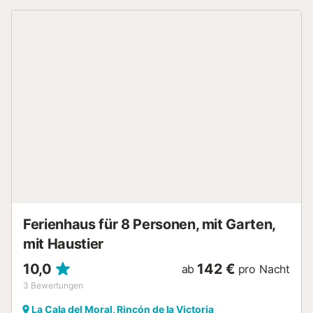
im privaten Garten einen Flecken mit Meerblick aus und
lassen Sie den Tag bei Tapas und einem kalten Cerveza
schön ausklingen. Sollten Ihnen der Sinn nach
Abwechslung stehen, sind die wunderbare Strände der
Costa del Sol nur 4,5 km entfernt. Verbringen Sie hier
unvergesslichen Stunden beim Schwimmen, Sonnenbaden
und Spielen. Oder machen Sie einen Ausflug nach der 25
km entfernten Stadt Málaga. Besuchen Sie hier die
verschiedenen Museen, wie z.B. das Museo Picasso oder
besichtigen Sie die beeindruckenden Festungen Alcazaba
und Gibralfaro. Das wunderbare Andalusien lädt auch zu
vielen Streifzügen ein....
Ferienhaus für 8 Personen, mit Garten,
mit Haustier
10,0
142 €
ab
pro Nacht
3
Bewertungen
La Cala del Moral, Rincón de la Victoria