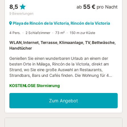
8,5
55 €
ab
pro Nacht
9
Bewertungen
Playa de Rincón de la Victoria, Rincón de la Victoria
4 Pers.
2 Schlafzimmer
73 m²
150 m zur Küste
WLAN, Internet, Terrasse, Klimaanlage, TV, Bettwäsche,
Handtücher
Genießen Sie einen wunderbaren Urlaub an einem der
besten Orte in Málaga, Rincón de la Victoria, direkt am
Strand, wo Sie eine große Auswahl an Restaurants,
Strandbars, Bars und Cafés finden. Die Wohnung für 4
Personen, verteilt auf 2 Schlafzimmer, ein Badezimmer mit
KOSTENLOSE Stornierung
Dusche, ein Wohnzimmer, eine Terrasse mit Meerblick und
eine separate Küche, befindet sich nur 150 Meter vom
Strand entfernt, einem unberührten Strand, an dem die
Zum Angebot
Promenade noch erhalten ist ein Stück Land wie früher,
aber gleichzeitig bietet die moderne Promenade ein
breites gastronomisches Angebot. Die Stadt Rincón de la
Victoria ist bekannt für ihre sehr milden
Durchschnittstemperaturen, bei denen die Winter im