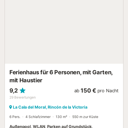
öffentliche Verkehrsmittel befinden sich in der Nähe. Die
Unterkunft liegt strandnah – perfekt für Aktivitäten am
Meer. Veranstaltungen sind nicht gestattet. Der Gastgeber
wohnt im Obergeschoss und sorgt so für zusätzliche
Sicherheit und Ruhe während Ihres Aufenthalts. Die
Wohnung befindet sich in einer ruhigen Wohngegend. Bitte
respektieren Sie die Nachtruhe: Vermeiden Sie Lärm
während der Siesta im Sommer und ab 22:00 Uhr abends.
Zum Apartment führt eine Treppe, die nicht für Personen
mit eingeschränkter Mobilität geeignet ist....
Ferienhaus für 6 Personen, mit Garten,
mit Haustier
9,2
150 €
ab
pro Nacht
29
Bewertungen
La Cala del Moral, Rincón de la Victoria
6 Pers.
4 Schlafzimmer
130 m²
550 m zur Küste
Außenpool, WLAN, Parken auf Grundstück,