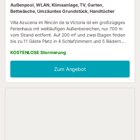
Außenpool, WLAN, Klimaanlage, TV, Garten,
Bettwäsche, Umzäuntes Grundstück, Handtücher
Villa Azucena im Rincón de la Victoria ist ein großzügiges
Ferienhaus mit weitläufigen Außenbereichen, nur 700 m
vom Strand entfernt. Auf 200 m² und zwei Etagen finden
bis zu 11 Gäste Platz in 4 Schlafzimmern und 5 Bädern.
Küche und Wohn-Esszimmer sind komplett ausgestattet
KOSTENLOSE Stornierung
für Gruppen: Waschmaschine, Geschirrspüler, Toaster,
Kaffeemaschine, Wasserkocher, Kochgeschirr, TV, Sofas
und Bartheke. Alle Räume verfügen über Klimaanlage mit
Zum Angebot
Heizfunktion und Deckenventilatoren. Es gibt Highspeed-
WLAN und einen Arbeitsbereich mit großem Bildschirm,
Tastatur, ergonomischem Stuhl und höhenverstellbarem
Schreibtisch. Hochstuhl, Babybett und Babyausstattung
sind vorhanden. Barrierefreier Zugang und modernisierte
Einrichtung. Im Außenbereich erwartet Sie ein privater
Garten mit Rasen, Terrasse mit überdachtem und offenem
Bereich sowie zwei möblierten Balkonen – ideal für
Sonnenuntergänge. Ein gemauerter Grill, Außenküche mit
Kühl-Gefrierkombination, Getränkekühlschrank, Bad und
Außendusche stehen zur Verfügung. Der private Pool ist