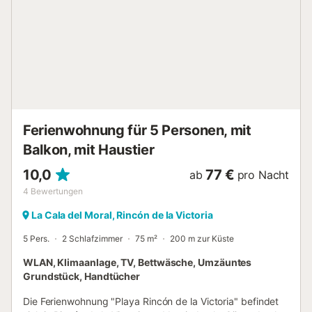
einem Doppelbett, ein Badezimmer und eine kleine
Gästetoilette. Es ist ein Apartment für bis zu 4 Personen,
ideal für Familien mit Kindern, Paare oder kleine Gruppen
von Freunden, die die Reize von Málaga und das
authentische lokale Leben von Rincón de la Victoria, nur 20
Minuten von der Hauptstadt Málaga entfernt, entdecken
möchten. Ein paar Tage vor Ihrer Ankunft werden wir uns
mit Ihnen in Verbindung setzen, um die Check-in-Zeit zu
koordinieren. Unsere Standard-Check-in-Zeiten sind von ...
Ferienwohnung für 5 Personen, mit
Balkon, mit Haustier
10,0
77 €
ab
pro Nacht
4
Bewertungen
La Cala del Moral, Rincón de la Victoria
5 Pers.
2 Schlafzimmer
75 m²
200 m zur Küste
WLAN, Klimaanlage, TV, Bettwäsche, Umzäuntes
Grundstück, Handtücher
Die Ferienwohnung "Playa Rincón de la Victoria" befindet