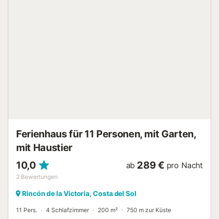
Sommer nicht zu kalt oder zu heiß sind. Zu Fuß von der
Wohnung aus erreichen Sie einen großen Supermarkt in
nur 5 Minuten, den Strand in nur 2 Minuten und öffentliche
Verkehrsmittel in weniger als 50 Metern Entfernung. Ohne
Zweifel ist es eine Wohnung für eine Familie oder zwei
befreundete Paare, die einen komfortablen Aufenthalt in
Strandnähe mit einer herrlichen Terrasse für Abende zu
jeder Jahreszeit und mit Zugang zu öffentlichen
Dienstleistungen genießen möchten die Wohnung
verlassen. Wir erwarten Sie in den Del Parque Flats
Candelaria Sea View....
Ferienhaus für 11 Personen, mit Garten,
mit Haustier
10,0
289 €
ab
pro Nacht
2
Bewertungen
Rincón de la Victoria, Costa del Sol
11 Pers.
4 Schlafzimmer
200 m²
750 m zur Küste