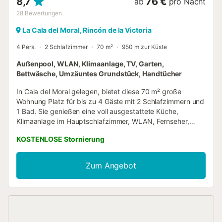
8,7
76 €
ab
pro Nacht
28
Bewertungen
La Cala del Moral, Rincón de la Victoria
4 Pers.
2 Schlafzimmer
70 m²
950 m zur Küste
Außenpool, WLAN, Klimaanlage, TV, Garten,
Bettwäsche, Umzäuntes Grundstück, Handtücher
In Cala del Moral gelegen, bietet diese 70 m² große
Wohnung Platz für bis zu 4 Gäste mit 2 Schlafzimmern und
1 Bad. Sie genießen eine voll ausgestattete Küche,
Klimaanlage im Hauptschlafzimmer, WLAN, Fernseher,
Ventilator und Waschmaschine für Ihren Komfort. Treten
KOSTENLOSE Stornierung
Sie hinaus auf die überdachte Privat-Terrasse mit
Meerblick – ideal für Mahlzeiten im Freien mit eigenem Grill.
Der gemeinschaftliche Garten bietet zusätzlichen
Zum Angebot
Außenbereich, und Sie können sich unter der
Außendusche erfrischen. Der ganzjährig geöffnete
Gemeinschaftspool steht Ihnen zur Verfügung. Familien mit
Kindern schätzen gemeinschaftlich genutzte Spielsachen
und Bücher sowie Zugang zu einer weiteren offenen
Terrasse. Parkplätze sind auf der Straße vorhanden,