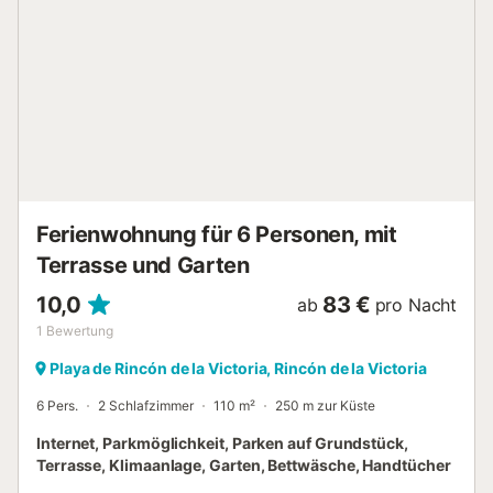
den Strand, der weniger als 10 Meter von der Unterkunft
entfernt ist. Die faszinierenden Treasure Caves sind
ebenfalls nur 5 Autominuten entfernt. Ein Parkplatz ist in
einer Garage vorhanden. Ein Haustier ist erlaubt. Rauchen
und das Feiern von Veranstaltungen sind nicht erlaubt. Es
sind Sicherheitskameras und/oder Audioaufnahmegeräte
auf dem Grundstück vorhanden. Diese Unterkunft ist licht-
und wassersparend ausgestattet. Diese Unterkunft verfügt
über ein bequemes Selbst-Check-in-System. Bitte
beachten Sie, dass zum Zeitpunkt Ih...
Ferienwohnung für 6 Personen, mit
Terrasse und Garten
10,0
83 €
ab
pro Nacht
1
Bewertung
Playa de Rincón de la Victoria, Rincón de la Victoria
6 Pers.
2 Schlafzimmer
110 m²
250 m zur Küste
Internet, Parkmöglichkeit, Parken auf Grundstück,
Terrasse, Klimaanlage, Garten, Bettwäsche, Handtücher