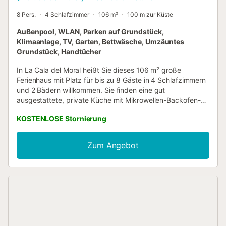
8 Pers.
4 Schlafzimmer
106 m²
100 m zur Küste
Außenpool, WLAN, Parken auf Grundstück,
Klimaanlage, TV, Garten, Bettwäsche, Umzäuntes
Grundstück, Handtücher
In La Cala del Moral heißt Sie dieses 106 m² große
Ferienhaus mit Platz für bis zu 8 Gäste in 4 Schlafzimmern
und 2 Bädern willkommen. Sie finden eine gut
ausgestattete, private Küche mit Mikrowellen-Backofen-
Kombination sowie Klimaanlage, WLAN, TV,
KOSTENLOSE Stornierung
Waschmaschine und ein Babybett für Familien mit
Kleinkindern vor. Im privaten Garten können Sie auf
überdachten und offenen Terrassen entspannen – ideal für
Zum Angebot
Mahlzeiten im Freien mit Ihrem eigenen Grill. Der
gemeinschaftliche Außenpool steht Ihnen das ganze Jahr
über zur Verfügung. Sie nutzen 2 gemeinschaftliche
Parkplätze am Haus, und öffentliche Verkehrsmittel sind in
der Nähe leicht erreichbar. Haustiere sind während Ihres
Aufenthalts willkommen, jedoch sind Veranstaltungen auf
dem Grundstück nicht gestattet....