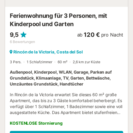
stufenfreien Zugang, einen Innenbereich und einen
Abstellraum für Motorrad und Fahrrad. D...
Ferienwohnung für 3 Personen, mit
Kinderpool und Garten
9,5
120 €
ab
pro Nacht
6
Bewertungen
Rincón de la Victoria, Costa del Sol
3 Pers.
1 Schlafzimmer
60 m²
2,6 km zur Küste
Außenpool, Kinderpool, WLAN, Garage, Parken auf
Grundstück, Klimaanlage, TV, Garten, Bettwäsche,
Umzäuntes Grundstück, Handtücher
In Rincón de la Victoria erwartet Sie dieses 60 m² große
Apartment, das bis zu 3 Gäste komfortabel beherbergt. Es
verfügt über 1 Schlafzimmer, 1 Badezimmer sowie eine voll
ausgestattete Küche. Das Apartment bietet stufenfreien
Zugang und ist innen ebenfalls barrierefrei gestaltet,
KOSTENLOSE Stornierung
sodass alle Gäste sich problemlos bewegen können. Zur
Ausstattung gehören Fernseher, Waschmaschine und