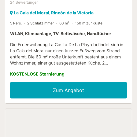
24
Bewertungen
La Cala del Moral, Rincón de la Victoria
5 Pers.
2 Schlafzimmer
60 m²
150 m zur Küste
WLAN, Klimaanlage, TV, Bettwäsche, Handtücher
Die Ferienwohnung La Casita De La Playa befindet sich in
La Cala del Moral nur einen kurzen Fußweg vom Strand
entfernt. Die 60 m² große Unterkunft besteht aus einem
Wohnzimmer, einer gut ausgestatteten Küche, 2
Schlafzimmern und 1 Badezimmer und bietet somit Platz
KOSTENLOSE Stornierung
für 5 Personen. Zur Ausstattung gehören außerdem
Highspeed-Wi-Fi (für Videoanrufe geeignet) mit einem
eigenen Arbeitsplatz für Homeoffice, ein Smart TV mit
Zum Angebot
Streaming-Diensten, eine Klimaanlage, ein Ventilator sowie
eine Waschmaschine. Ein Babybett und ein Hochstuhl sind
ebenfalls vorhanden. Das Gebäude, in dem sich die
Unterkunft befindet, verfügt über einen Aufzug. Dieses
Ferienhaus verfügt über eine private Terrasse für
entspannte Abende. In der Nähe der Unterkunft finden Sie
einen Supermarkt, der nur 5 Gehminuten entfernt ist, eine
Bushaltestelle, die nur 2 Minuten zu Fuß entfernt ist, und