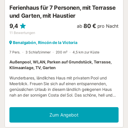
mit einer Duschkabine und einem Haartrockner
Ferienhaus für 7 Personen, mit Terrasse
ausgestattet. Die Handtücher werden alle drei Tage und
die Bettwäsche alle ...
und Garten, mit Haustier
9,4
80 €
ab
pro Nacht
11
Bewertungen
Benalgabón, Rincón de la Victoria
7 Pers.
3 Schlafzimmer
200 m²
4,5 km zur Küste
Außenpool, WLAN, Parken auf Grundstück, Terrasse,
Klimaanlage, TV, Garten
Wunderbares, ländliches Haus mit privatem Pool und
Meerblick. Freuen Sie sich auf einen entspannenden,
genüsslichen Urlaub in diesem ländlich gelegenen Haus
nah an der sonnigen Costa del Sol. Das schöne, hell und
rustikal eingerichtete Ferienhaus ist ein wunderbarer Ort
für Ruhe und Erholung. Machen Sie morgens die Türe auf,
atmen Sie die frische Luft ein und springen Sie in den Pool.
Zum Angebot
Genießen Sie auf der überdachten Terrasse den
Morgenkaffee und den Gebirgsblick. Suchen Sie abends