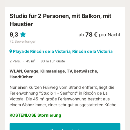
Wohn-/Esszimmer, zwei Schlafzimmer und zwei
Badezimmer, eines davon mit Badewanne und das andere
mit Dusche. Darüber hinaus verfügt das Apartment über
Studio für 2 Personen, mit Balkon, mit
einen saisonalen Gemeinschaftspool. Heutzutage ist eine...
Haustier
9,3
78 €
ab
pro Nacht
72
Bewertungen
Playa de Rincón de la Victoria, Rincón de la Victoria
2 Pers.
45 m²
80 m zur Küste
WLAN, Garage, Klimaanlage, TV, Bettwäsche,
Handtücher
Nur einen kurzen Fußweg vom Strand entfernt, liegt die
Ferienwohnung "Studio 1 - Seafront" in Rincón de La
Victoria. Die 45 m² große Ferienwohnung besteht aus
einem Wohnzimmer, einer sehr gut ausgestatteten Küche,
1 Schlafzimmer und 1 Badezimmer und bietet somit Platz
KOSTENLOSE Stornierung
für 2 Personen. Zur Ausstattung gehören außerdem WLAN
(für Videoanrufe geeignet), eine Klimaanlage, eine
Waschmaschine sowie ein TV. Ein Kinderbett und ein