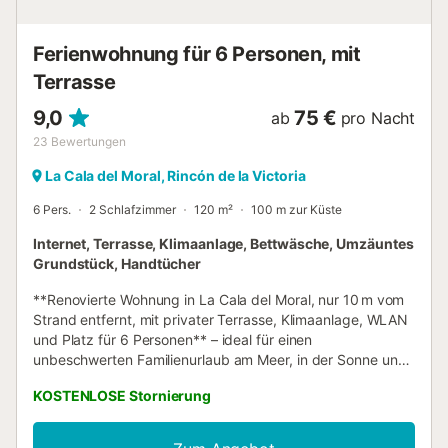
erhoben, deren Höhe von der Ankunftszeit abhängt. Ein
Aufzug ist im Gebäude vorhanden. Bitte beachten Sie,
Ferienwohnung für 6 Personen, mit
dass zum Zeitpunk...
Terrasse
9,0
75 €
ab
pro Nacht
23
Bewertungen
La Cala del Moral, Rincón de la Victoria
6 Pers.
2 Schlafzimmer
120 m²
100 m zur Küste
Internet, Terrasse, Klimaanlage, Bettwäsche, Umzäuntes
Grundstück, Handtücher
**Renovierte Wohnung in La Cala del Moral, nur 10 m vom
Strand entfernt, mit privater Terrasse, Klimaanlage, WLAN
und Platz für 6 Personen** – ideal für einen
unbeschwerten Familienurlaub am Meer, in der Sonne und
mit allem Komfort. Hallo! Wir sind CUBO'S HOLIDAY
KOSTENLOSE Stornierung
HOMES, seit 2005 auf Ferienunterkünfte spezialisiert.
Renovierte Wohnung nur 10 m vom Strand in La Cala del
Moral – Ideal für Familienurlaub 🏖️☀️ Genießen Sie Ihre