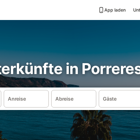
App laden
Unt
erkünfte in Porrere
Anreise
Abreise
Gäste