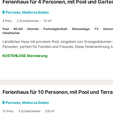
Ferienhaus für 4 Personen, mit Pool und Garten
es ist einfach alle angebotenen Dienstleistung und Unterhaltungsmög
abwechslungsreiches Angebot an Speisen und Getränken in zahlreic
Zufahrt zu den Stränden und Buchten im Süden von Mallorca, wie z.
Porreres, Mallorca Süden
zeichnet den Ort aus. Ein Besuch auf dem Markt, immer Dienstags 
4 Pers.
2 Schlafzimmer
70 m²
Besuc...
Pool
WLAN
Internet
Parkmöglichkeit
Klimaanlage
TV
Garte
Handtücher
Ländliches Haus mit privatem Pool, umgeben von Orangenbäumen und
Personen, perfekt für Familien und Freunde. Diese Ferienwohnung bi
über 2 Schlafzimmer, eine Küche, ein Badezimmer und eine Terrasse.
KOSTENLOSE Stornierung
Außenbad. Vor und hinter dem Haus befinden sich Essbereiche im Fre
Freunde. Ruhige und charmante Umgebung. Hängematten laden zum 
Ferienhaus für 10 Personen, mit Pool und Terr
Porreres, Mallorca Süden
10 Pers.
5 Schlafzimmer
218 m²