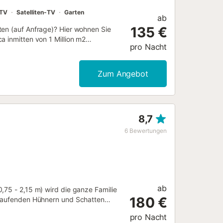
TV
Satelliten-TV
Garten
ab
135 €
ten (auf Anfrage)? Hier wohnen Sie
a inmitten von 1 Million m2
pro Nacht
it Natursteinmauern und einem Holztor
hlzeiten im Freien. Auf der
 bei Sonnenuntergang. Bestaunen Sie
Zum Angebot
 der kleinen Kapelle oder bei den
aditionelles Haus mit viel Geschichte
n (ausgenommen Familien und Pärchen
schen, verkehrsberuhigten Dorfplatz
8,7
ßer Wochenmarkt statt.
of des Landgutes. Der sympathische
6
Bewertungen
r Insel ist innerhalb von 30
m Süden der Insel oder die berühmten
ab
,75 - 2,15 m) wird die ganze Familie
180 €
eilaufenden Hühnern und Schatten
und anziehend. Breiten Sie doch
pro Nacht
r Sonne verwöhnen. Grillfreunde