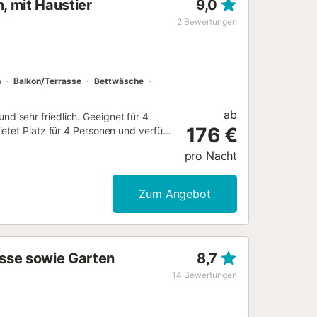
, mit Haustier
9,0
lichkeiten zu erreichen. Ein
hen Restaurants und die schnelle
2
Bewertungen
B. Ses Covetes, in 22 km Entfernung,
ist genauso empfehlenswert wie der
n
Balkon/Terrasse
Bettwäsche
ab
 sehr friedlich. Geeignet für 4
176 €
etet Platz für 4 Personen und verfügt
 Zusätzlich gibt es ein separates
pro Nacht
ien – ideal für Familien oder
Entspannen ein. Sicher....
Zum Angebot
asse sowie Garten
8,7
14
Bewertungen