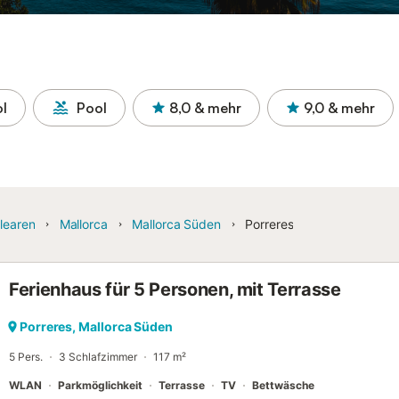
ol
Pool
8,0
& mehr
9,0
& mehr
learen
Mallorca
Mallorca Süden
Porreres
Ferienhaus für 5 Personen, mit Terrasse
Porreres, Mallorca Süden
5 Pers.
3 Schlafzimmer
117 m²
WLAN
Parkmöglichkeit
Terrasse
TV
Bettwäsche