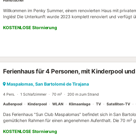
Handtücher
Willkommen im Penky Summer, einem renovierten Haus mit privatem
Inglés! Die Unterkunft wurde 2023 komplett renoviert und verfügt 
hochwertige Materialien. Hier können Sie einen privaten Pool genie
KOSTENLOSE Stornierung
Unterkunft befindet sich in einer Wohnanlage mit Gemeinschaftspoo
Einkaufszentrum Yumbo und dem Strand entfernt. Ein wunderschönes
Sie Ruhe und Gelassenheit, Komfort und Privatsphäre erleben könn
Räume, internationale Kanäle, Netflix, Klimaanlage und unbegrenz
Das ebenerdige Haus ist aufgeteilt in: - Terrasse mit privatem Pool
einem Tisch für 4 Personen. Die Terrasse ist mit Kunstrasen ausges
Liegen und für Yoga oder Sport eignet. Die Terrasse ist nach Süden
Ferienhaus für 4 Personen, mit Kinderpool un
Sonnenstunden während des ganzen Tages zu genießen. - Wohn-Es
Schiebetüren direkt mit der Terrasse verbunden ist und einen schön
Wohnbereich verfügt über einen Smart-TV mit internationalen Kanäle
Maspalomas, San Bartolomé de Tirajana
Deutschland...), allen europäischen Sportübertragungen wie der sp
4 Pers.
1 Schlafzimmer
70 m²
200 m zum Strand
Zugang zu Netflix, HBO und Prime Vide...
Außenpool
Kinderpool
WLAN
Klimaanlage
TV
Satelliten-TV
Das Ferienhaus "Sun Club Maspalomas" befindet sich in San Bartolo
gemütlichen Rahmen für einen angenehmen Aufenthalt. Die 70 m² g
Zugang besteht aus einem Wohnzimmer, einer gut ausgestatteten K
KOSTENLOSE Stornierung
Badezimmer und bietet Platz für 4 Personen. Zu den Annehmlichke