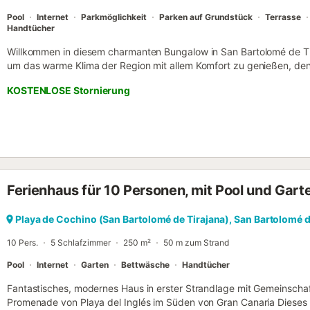
Pool
Internet
Parkmöglichkeit
Parken auf Grundstück
Terrasse
Handtücher
Willkommen in diesem charmanten Bungalow in San Bartolomé de Tir
um das warme Klima der Region mit allem Komfort zu genießen, den 
darauf ausgelegt, dass Sie Ihren Urlaub mit Familie oder Freunden 
KOSTENLOSE Stornierung
Star des Hauses ist die großzügige private Terrasse von 100 Quadr
der Sonne. Hier finden Sie Gartenmöbel, auf denen Sie auf Hängema
genießen können. Es ist der perfekte Ort, um das gute Wetter zu n
das ganze Jahr über auszeichnet. Das Innere verfügt über 2 Schlaf
die Platz für bis zu 4 Personen bieten. Die Klimaanlage im Wohnzi
sorgt an den heißesten Tagen für angenehme Kühle. Außerdem gibt
Ihren Komfort. Die amerikanische Küche ist komplett ausgestattet m
Ferienhaus für 10 Personen, mit Pool und Gart
Kühlschrank, Gefrierschrank, Backofen, Mikrowelle, Kaffeemaschine,
Waschmaschine und Kochutensilien. Perfekt, wenn Sie es vorziehen,
zuzubereiten. Sie haben Zugang zum Gemeinschaftspool, der zu jede
Playa de Cochino (San Bartolomé de Tirajana), San Bartolomé d
Außerdem steht Ihnen WLAN für die Internetverbindung und ein Fer
10 Pers.
5 Schlafzimmer
250 m²
50 m zum Strand
Verfügung. Private Parkp...
Pool
Internet
Garten
Bettwäsche
Handtücher
Fantastisches, modernes Haus in erster Strandlage mit Gemeinscha
Promenade von Playa del Inglés im Süden von Gran Canaria Dieses w