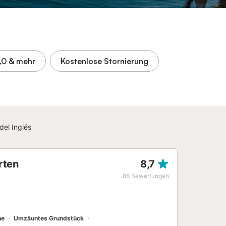
,0
& mehr
Kostenlose Stornierung
del Inglés
rten
8,7
86
Bewertungen
he
Umzäuntes Grundstück