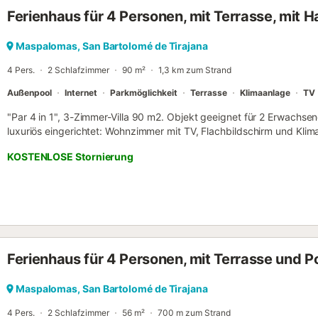
Umgebung bietet. Zögern Sie nicht, unsere Unterkunft zu wählen, u
Ferienhaus für 4 Personen, mit Terrasse, mit H
in Playa del Inglés zu genießen! Sie können die Unterkunft jederzeit
Check-in ist nur auf Anfrage möglich. Wenn Sie ihn benötigen, senden
denken Sie daran, alle noch offenen Zahlungen, falls vorhanden, sow
Maspalomas, San Bartolomé de Tirajana
abzuschließen. Bitte beachten Sie, dass die Gästeregistrierung für 
4 Pers.
2 Schlafzimmer
90 m²
1,3 km zum Strand
Außenpool
Internet
Parkmöglichkeit
Terrasse
Klimaanlage
TV
"Par 4 in 1", 3-Zimmer-Villa 90 m2. Objekt geeignet für 2 Erwachse
luxuriös eingerichtet: Wohnzimmer mit TV, Flachbildschirm und Kl
Gartensitzplatz. 1 Doppelzimmer mit 1 Doppelbett (135 cm, Länge 
KOSTENLOSE Stornierung
Doppelzimmer mit 2 Betten (90 cm, Länge 190 cm), Klimaanlage. Kü
Glaskeramikplatten, Toaster, Wasserkocher, Mikrowelle, Tiefkühler, 
Esstisch. 2 Bäder/Duschen. Natursteinboden. Gartensitzplatz, Laube.
Sitzplatz. Schöne Sicht auf die Berge. Zur Verfügung: Waschmasch
Kinderhochstuhl, Babybett bis 2 Jahre, Haartrockner. Internet (WLAN
beachten: Nichtraucher-Unterkunft. 1 kleines Haustier/Hund erlaubt
ESFCTU0000350120004734210000000000000VV-35-1-0003578
Ferienhaus für 4 Personen, mit Terrasse und P
Maspalomas, San Bartolomé de Tirajana
4 Pers.
2 Schlafzimmer
56 m²
700 m zum Strand