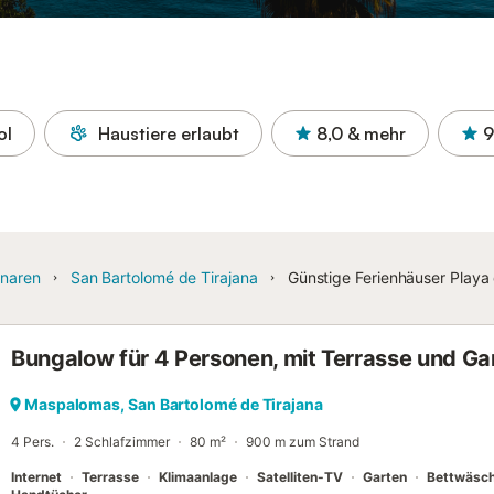
ol
Haustiere erlaubt
8,0
& mehr
9
naren
San Bartolomé de Tirajana
Günstige Ferienhäuser Playa 
Bungalow für 4 Personen, mit Terrasse und Ga
Maspalomas, San Bartolomé de Tirajana
4 Pers.
2 Schlafzimmer
80 m²
900 m zum Strand
Internet
Terrasse
Klimaanlage
Satelliten-TV
Garten
Bettwäsc