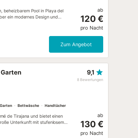
ab
, beheizbarem Pool in Playa del
120 €
über ein modernes Design und
ßen (gegen Aufpreis beheizbar). Die
pro Nacht
l und nur wenige Schritte vom
 Paradies für Ihren Urlaub, in dem
en. Es verfügt über großzügige
Zum Angebot
tes High-Speed-WLAN (300 MBit/s).
, 4 Sonnenliegen, Terrassenstühlen und
tattet, der sich hervorragend zum
 ausgerichtet, um lange
d Garten
9,1
sbereich, der durch große
en Blick nach außen bietet. Der
8
Bewertungen
n (Spanien, Vereinigtes Königreich,
anischen Liga, Premier League... und
Garten
Bettwäsche
Handtücher
ab
mé de Tirajana und bietet einen
130 €
roße Unterkunft mit stufenlosem
üche, 1 Schlafzimmer und 1
pro Nacht
iten vor Ort gehören Highspeed-