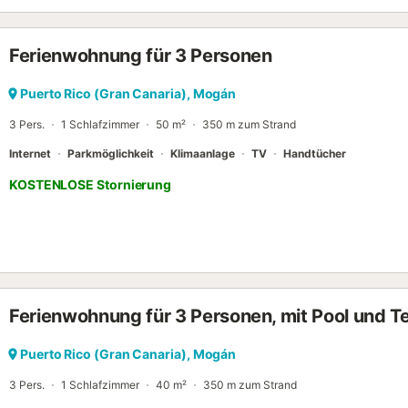
beim Blick auf den Sonnenuntergang. Erleben Sie auf Wanderungen di
besuchen Sie auf Tagesausflüge charmante Dörfer und Küstenorte.
Sandstränden beim Badespaß und Entspannen und genießen Sie da
Ferienwohnung für 3 Personen
erwarten Sie in dieser Ferienwohnung....
Puerto Rico (Gran Canaria), Mogán
3 Pers.
1 Schlafzimmer
50 m²
350 m zum Strand
Internet
Parkmöglichkeit
Klimaanlage
TV
Handtücher
KOSTENLOSE Stornierung
Ferienwohnung für 3 Personen, mit Pool und T
Puerto Rico (Gran Canaria), Mogán
3 Pers.
1 Schlafzimmer
40 m²
350 m zum Strand