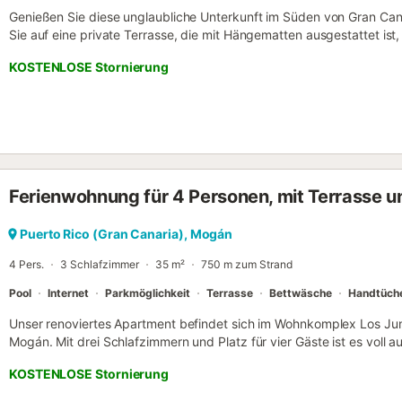
Genießen Sie diese unglaubliche Unterkunft im Süden von Gran C
Sie auf eine private Terrasse, die mit Hängematten ausgestattet is
genießen, ganz zu schweigen vom Pool, der Ihnen in der Anlage zur
KOSTENLOSE Stornierung
unvergesslichen Aufenthalt - Unterkunft in Puerto Rico, gelegen z
von Mogán - Private Terrasse mit unglaublichem Blick auf das Meer
Whirlpool (August 2021) - Liegewiese auf der Terrasse. Hängematten 
Zugang zur Terrasse vom Wohnzimmer und dem Hauptschlafzimmer
de Puerto Rico und Playa de Amadores - 10 Autominuten vom Mogán
Einkaufszentrum voller Gastronomie, Veranstaltungen und Geschäft
Zugang zum Gemeinschaftspool - Kostenloses WLAN und Smart TV A
Ferienwohnung für 4 Personen, mit Terrasse u
Möglichkeit, kostenlose Parkplätze auf der Straße neben der Anlage 
erlaubt. Die Agentur muss im Voraus informiert werden. Es wird eine 
angegebene verlangt, die Kaution ist erstattungsfähig. - Flucht zum
Puerto Rico (Gran Canaria), Mogán
4 Pers.
3 Schlafzimmer
35 m²
750 m zum Strand
Pool
Internet
Parkmöglichkeit
Terrasse
Bettwäsche
Handtüch
Unser renoviertes Apartment befindet sich im Wohnkomplex Los Jun
Mogán. Mit drei Schlafzimmern und Platz für vier Gäste ist es voll a
Moment an wie zu Hause fühlen. Einer der Hauptanziehungspunkte is
KOSTENLOSE Stornierung
Außenmöbeln und Sonnenliegen, die sich perfekt für Mahlzeiten im
Meer- und Bergblick eignet. Die Unterkunft verfügt über: Drei Schl