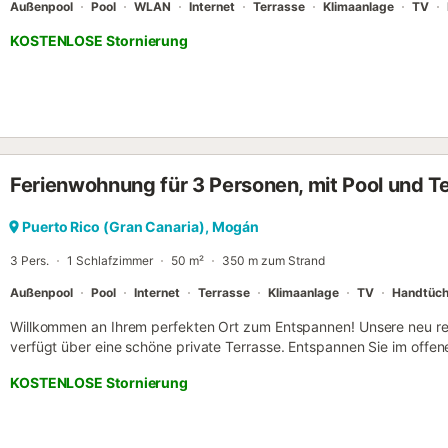
Außenpool
Pool
WLAN
Internet
Terrasse
Klimaanlage
TV
KOSTENLOSE Stornierung
Ferienwohnung für 3 Personen, mit Pool und T
Puerto Rico (Gran Canaria), Mogán
3 Pers.
1 Schlafzimmer
50 m²
350 m zum Strand
Außenpool
Pool
Internet
Terrasse
Klimaanlage
TV
Handtüch
Willkommen an Ihrem perfekten Ort zum Entspannen! Unsere neu r
verfügt über eine schöne private Terrasse. Entspannen Sie im off
genießen Sie die gute Atmosphäre. Genießen Sie den Gemeinschafts
KOSTENLOSE Stornierung
Szene auf. Der Balkon mit atemberaubender Aussicht ist der ideale
Gesellschaft und um den Sonnenuntergang zu genießen. Das Badez
Design ein absolutes Highlight – Ihr ganz persönlicher Entspannungso
bestes entspanntes Leben zu führen, wo Coolness und Gemütlichkeit