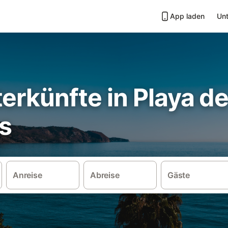
App laden
Unt
erkünfte in Playa d
s
Anreise
Abreise
Gäste