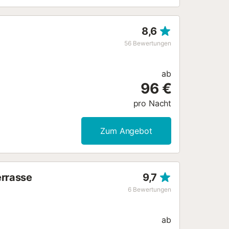
e vielfältige Natur der Insel und
 Verbringen Sie sonnige Tage an den
s Leben. Eine wunderschöne Auszeit
8,6
56
Bewertungen
ab
96 €
pro Nacht
Zum Angebot
errasse
9,7
6
Bewertungen
ab