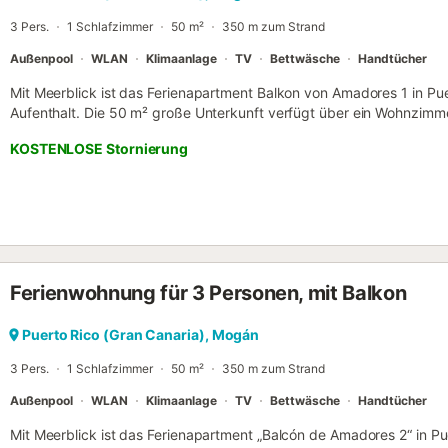
3 Pers.
1 Schlafzimmer
50 m²
350 m zum Strand
Außenpool
WLAN
Klimaanlage
TV
Bettwäsche
Handtücher
Mit Meerblick ist das Ferienapartment Balkon von Amadores 1 in Pue
Aufenthalt. Die 50 m² große Unterkunft verfügt über ein Wohnzimme
Schlafzimmer und 1 Bad und bietet Platz für 4 Personen. WLAN (v
KOSTENLOSE Stornierung
sind vorhanden. Kinder sind willkommen. Im Schlafzimmer befindet
Schlafsofa für 2 Personen. Sie genießen einen herrlichen Ausblick 
Strand von Amadores. Zudem steht Ihnen ein offener Balkon zur Ve
Außenbereich können Sie den Pool nutzen. Restaurants, Cafés, Bars
bis 5 Gehminuten. Der malerische Strand Playa de Amadores ist 3 A
Flughafen Gran Canaria liegt ca. 34 Autominuten entfernt. Parkplä
vorhanden, jedoch nicht garantiert. Haustiere sind nicht gestattet. 
Ferienwohnung für 3 Personen, mit Balkon
Überwachungskameras befinden sich am Eingang des Gebäudes. Die
verfügt über einen Aufzug. Handtücher und Bettwäsche sind inklusiv
Puerto Rico (Gran Canaria), Mogán
3 Pers.
1 Schlafzimmer
50 m²
350 m zum Strand
Außenpool
WLAN
Klimaanlage
TV
Bettwäsche
Handtücher
Mit Meerblick ist das Ferienapartment „Balcón de Amadores 2“ in Pu