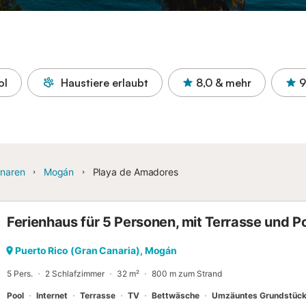
ol
Haustiere erlaubt
8,0
& mehr
9
naren
Mogán
Playa de Amadores
Ferienhaus für 5 Personen, mit Terrasse und Po
Puerto Rico (Gran Canaria), Mogán
5 Pers.
2 Schlafzimmer
32 m²
800 m zum Strand
Pool
Internet
Terrasse
TV
Bettwäsche
Umzäuntes Grundstüc