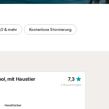
,0
& mehr
Kostenlose Stornierung
ol, mit Haustier
7,3
3
Bewertungen
k
Handtücher