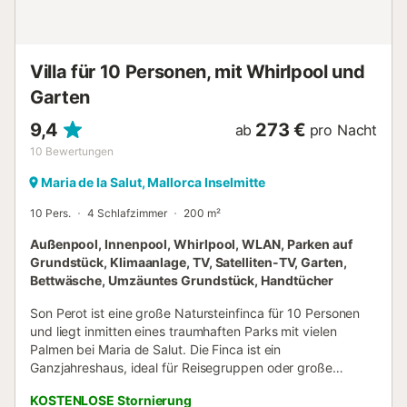
Haus mit einer Waschmaschine, Bügeleisen und
Bügelbrett, sowie (auf Anfrage) mit einem Babybett und
einem Hochstuhl ausgestattet. Die Finca befindet sich am
Stadtrand von Santa Margalida, obwohl sie zur Gemeinde
Villa für 10 Personen, mit Whirlpool und
Maria ...
Garten
9,4
273 €
ab
pro Nacht
10
Bewertungen
Maria de la Salut, Mallorca Inselmitte
10 Pers.
4 Schlafzimmer
200 m²
Außenpool, Innenpool, Whirlpool, WLAN, Parken auf
Grundstück, Klimaanlage, TV, Satelliten-TV, Garten,
Bettwäsche, Umzäuntes Grundstück, Handtücher
Son Perot ist eine große Natursteinfinca für 10 Personen
und liegt inmitten eines traumhaften Parks mit vielen
Palmen bei Maria de Salut. Die Finca ist ein
Ganzjahreshaus, ideal für Reisegruppen oder große
Familien. Separater großer Innenpool mit 15 m beheiztem
KOSTENLOSE Stornierung
Innenpool und separatem Whirlpool. Preis 1500 pro