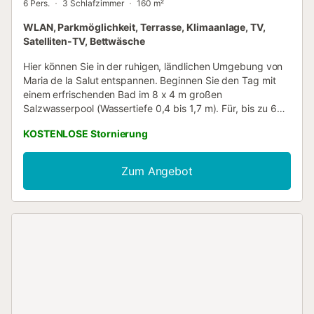
6 Pers.
3 Schlafzimmer
160 m²
WLAN, Parkmöglichkeit, Terrasse, Klimaanlage, TV,
Satelliten-TV, Bettwäsche
Hier können Sie in der ruhigen, ländlichen Umgebung von
Maria de la Salut entspannen. Beginnen Sie den Tag mit
einem erfrischenden Bad im 8 x 4 m großen
Salzwasserpool (Wassertiefe 0,4 bis 1,7 m). Für, bis zu 6
Sonnenliegen auf der Poolterrasse und der fantastische
KOSTENLOSE Stornierung
Blick auf die umliegende Landschaft. Die großzügigen
Terrassen und schattigen Sitzbereiche laden dazu ein, den
ganzen Tag im Freien zu verbringen. Sie können auch
Zum Angebot
einen Grillabend genießen. Für die schnelle Erfrischung
zwischendurch gibt es eine Dusche im Garten. Das
Grundstück hat 3500 m2, ist eingezäunt und hat keine
direkten Nachbarn. Durch den kleinen Eingangsbereich
kommen Sie in den hellen, modernen Wohn - Essraum mit
offener Küche. Der klimatisierte Raum wird Sie
beeindrucken und Dank Sat TV und DVD Player kommt
keine Langeweile auf. Große Terrassentüren lassen den
Blick frei und ermöglichen den Zugang zur Veranda. Die
Küche verfügt über alle großen und kleinen Helfer, incl.