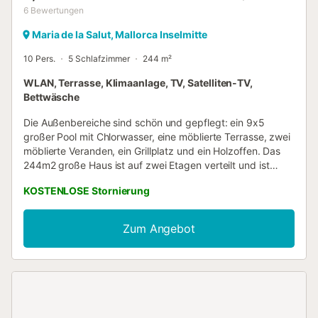
6
Bewertungen
Maria de la Salut, Mallorca Inselmitte
10 Pers.
5 Schlafzimmer
244 m²
WLAN, Terrasse, Klimaanlage, TV, Satelliten-TV,
Bettwäsche
Die Außenbereiche sind schön und gepflegt: ein 9x5
großer Pool mit Chlorwasser, eine möblierte Terrasse, zwei
möblierte Veranden, ein Grillplatz und ein Holzoffen. Das
244m2 große Haus ist auf zwei Etagen verteilt und ist
geschmackvoll in mallorquinischem Stil eingerichtet. Es
KOSTENLOSE Stornierung
gibt fünf Schlafzimmer: vier im Erdgeschoss (zwei mit
Ehebetten und zwei mit Einzelbetten). Zwei Schlafzimmer
davon sind klimatisiert und mit En-Suite Bad ausgestattet.
Zum Angebot
Auf dem 1.Stock befindet sich ein klimatisiertes Doppelbett
mit Ehebett mit En-Suite Bad. Zwei Schlafzimmer im
Erdgeschoß erreicht man von draußen, sie haben keinen
Zugang zu dem Innenbereich des Hauses. Außerdem,
zwei Schlafzimmer sind mit einem Vorhang abgetrennt. Ein
Babybett und ein Hochstuhl können auf Anfrage gestellt