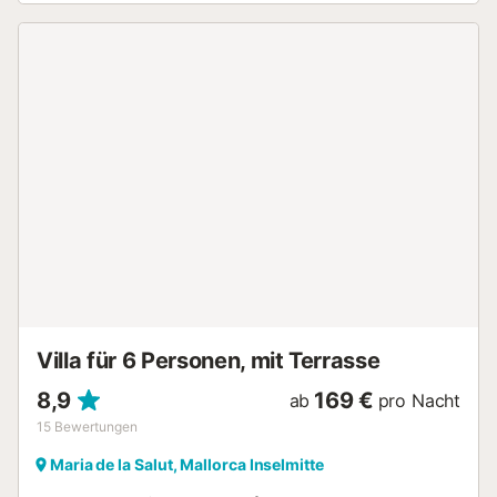
Nutzung umfasst einen Pool, Garten, überdachte und
offene Terrassen, Grill und Außendusche. Sportanlagen
befinden sich 10 Minuten entfernt. Parkplätze sind auf
dem Grundstück vorhanden. Haustiere sind erlaubt. Das
Rauchen ist in dieser Unterkunft nicht gestattet. Es gibt
einen Bereich zum Abstellen von Motorrädern und
Fahrrädern. Die Unterkunft bietet Hinweise zur richtigen
Mülltrennung – weitere Informationen erhalten Sie vor Ort.
Es ist energieeffiziente Beleuchtung installiert. Der Pool
und der Gartenbereich werden alle zwei Tage gepflegt,
ohne das Haus zu betreten oder Sie zu stören....
Villa für 6 Personen, mit Terrasse
8,9
169 €
ab
pro Nacht
15
Bewertungen
Maria de la Salut, Mallorca Inselmitte