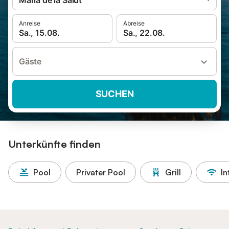
Maria de la Salut
Anreise
Abreise
Sa., 15.08.
Sa., 22.08.
Gäste
SUCHEN
Unterkünfte finden
Pool
Privater Pool
Grill
In