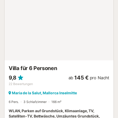
einen Fernseher, während ein Babybett und ein Hochstuhl
auf Anfrage erhältlich sind. Der private Außenbereich des
Hauses ist eingebettet in die Naturlandschaft Mallorcas. Im
Zentrum von dieser Unterkunft befindet sich ein herrlicher
Pool, wo Sie auf gemütlichen Liegen die Sonne Mallorcas
genießen können. Ein kleiner Spielplatz für Kinder und eine
schöne Rasenfläche laden zu Spiel und Spaß ein. Auf einer
ansprechend gestalteten und überdachten Terrasse
können Sie gemütliche Grillabende verbringen, der
gemauerte BBQ-Grill und eine weitere überdachte und voll
ausgestattete Küche machen das Leben im Freien zum
Erlebnis. Supermärkte, Geschäfte und Restaurants finden
Sie nach einer 7-minütigen Fa...
Villa für 6 Personen
9,8
145 €
ab
pro Nacht
22
Bewertungen
Maria de la Salut, Mallorca Inselmitte
6 Pers.
3 Schlafzimmer
166 m²
WLAN, Parken auf Grundstück, Klimaanlage, TV,
Satelliten-TV, Bettwäsche, Umzäuntes Grundstück,