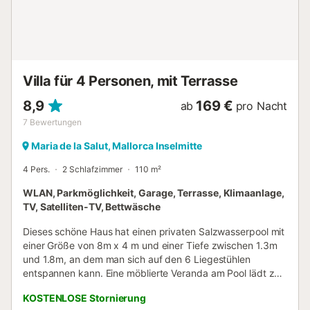
steht Ihnen der große Pool zur Verfügung. Im Zentrum des
Dorfes, das etwa 15 Gehminuten (1 km) entfernt ist, gibt es
mehrere Restaurants, Cafés und Bars. Der nächste
Supermarkt ist 900 m von der Unterkunft entfernt und
kann mit dem Auto in 2 Minuten erreicht werden. Die
nächstgelegenen Strände sind nur 13-16 Autominuten ...
Villa für 4 Personen, mit Terrasse
8,9
169 €
ab
pro Nacht
7
Bewertungen
Maria de la Salut, Mallorca Inselmitte
4 Pers.
2 Schlafzimmer
110 m²
WLAN, Parkmöglichkeit, Garage, Terrasse, Klimaanlage,
TV, Satelliten-TV, Bettwäsche
Dieses schöne Haus hat einen privaten Salzwasserpool mit
einer Größe von 8m x 4 m und einer Tiefe zwischen 1.3m
und 1.8m, an dem man sich auf den 6 Liegestühlen
entspannen kann. Eine möblierte Veranda am Pool lädt zu
Abendessen mit der Familie ein. Das Haus ist freistehend
KOSTENLOSE Stornierung
und hat teilweise Privatsphäre. Das Haus ist auf zwei