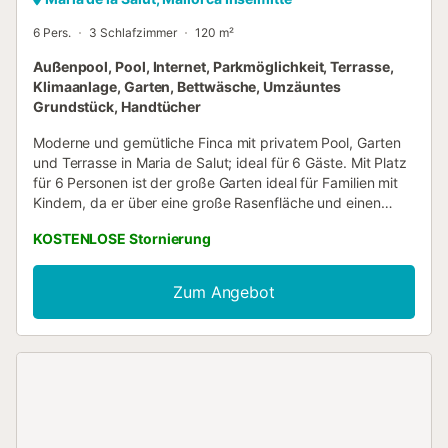
6 Pers.
3 Schlafzimmer
120 m²
Außenpool, Pool, Internet, Parkmöglichkeit, Terrasse,
Klimaanlage, Garten, Bettwäsche, Umzäuntes
Grundstück, Handtücher
Moderne und gemütliche Finca mit privatem Pool, Garten
und Terrasse in Maria de Salut; ideal für 6 Gäste. Mit Platz
für 6 Personen ist der große Garten ideal für Familien mit
Kindern, da er über eine große Rasenfläche und einen
Salzwasserpool verfügt. Mehrere Sonnenliegen laden zum
KOSTENLOSE Stornierung
Sonnenbaden und Genießen des angenehmen Inselwetters
ein. Die Finca ist eingezäunt und bietet absolute
Privatsphäre, ideal für ruhige Familienurlaube. Die voll
Zum Angebot
möblierte Veranda ist der perfekte Ort, um im Freien zu
essen oder zu Abend zu essen; und, warum nicht,
köstliche Barbecues zuzubereiten. Das zweistöckige Haus
bietet dank seiner großen Fenster, die über das gesamte
Haus verteilt sind, sehr gemütliche, moderne und helle
Räume. Der große Wohn- und Essbereich mit Kamin ist mit
der voll ausgestatteten Küche verbunden, einschließlich
Backofen, Herd, Kühlschrank und weiteren