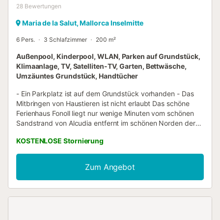
28
Bewertungen
Maria de la Salut, Mallorca Inselmitte
6 Pers.
3 Schlafzimmer
200 m²
Außenpool, Kinderpool, WLAN, Parken auf Grundstück,
Klimaanlage, TV, Satelliten-TV, Garten, Bettwäsche,
Umzäuntes Grundstück, Handtücher
- Ein Parkplatz ist auf dem Grundstück vorhanden - Das
Mitbringen von Haustieren ist nicht erlaubt Das schöne
Ferienhaus Fonoll liegt nur wenige Minuten vom schönen
Sandstrand von Alcudia entfernt im schönen Norden der
Insel. Die Unterkunft war früher ein ländliches Landgut, der
KOSTENLOSE Stornierung
mediterrane Charakter dieser Ferienfinca ist sowohl im
Inneren des Hauses als auch durch die Lage in dieser
Naturlandschaft spürbar. Das 200 m² große Ferienhaus
Zum Angebot
besteht aus einem Wohnzimmer, einer gut ausgestatteten
Küche mit Geschirrspüler, einem Schlafzimmer sowie 2
Bädern und bietet somit Platz für 6 Personen. Das
kinderfreundliche Ferienhaus verfügt über WLAN,
Waschmaschine, Klimaanlage in allen Schlafzimmern und