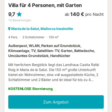
und eleganten Stil. Outdoor-Radsportbegeisterte werden
Villa für 4 Personen, mit Garten
die voll ausgestattet...
9,7
140 €
ab
pro Nacht
13
Bewertungen
Maria de la Salut, Mallorca Inselmitte
4 Pers.
2 Schlafzimmer
150 m²
Außenpool, WLAN, Parken auf Grundstück,
Klimaanlage, TV, Satelliten-TV, Garten, Bettwäsche,
Umzäuntes Grundstück, Handtücher
Mit herrlichem Bergblick liegt das Landhaus Casita Rafal
Roig in Maria de la Salut. Die 150 m² große Unterkunft
bietet ein Wohnzimmer, eine voll ausgestattete Küche, 2
Schlafzimmer und 2 Bäder und ist ideal für bis zu 4
Personen. Zu den weiteren Annehmlichkeiten gehören
KOSTENLOSE Stornierung
WLAN mit einem eigenen Arbeitsplatz fürs Homeoffice, ein
Fernseher, Klimaanlage im Wohnzimmer und in allen
Schlafzimmern, zwei Ventilatoren sowie eine
Zum Angebot
Waschmaschine. Für Familien stehen ein Babybett und ein
Hochstuhl bereit. Der Außenbereich zur exklusiven