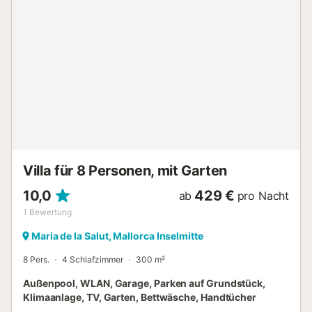
Küchenutensilien. Im unteren Stockwerk befinden sich
zwei Schlafzimmer und im oberen Stockwerk ein
Doppelschlafzimmer mit eigenem Bad, Zugang zu einer
Terrasse und einem Chill-out-Bereich. Die Villa verfügt über
WLAN und Klimaanlage im Wohnzimmer und im
Schlafzimmer im ersten Stock. Die anderen 2
Schlafzimmer sind mit einem Ventilator ausgestattet.
Unsere Gäste finden zwei Badezimmer im Haus und wir
stellen auf Anfrage ein Kinderbett und einen Hochstuhl zur
Verfügung. Diese schöne Villa befindet sich am Rande des
kleinen und ru...
Villa für 8 Personen, mit Garten
10,0
429 €
ab
pro Nacht
1
Bewertung
Maria de la Salut, Mallorca Inselmitte
8 Pers.
4 Schlafzimmer
300 m²
Außenpool, WLAN, Garage, Parken auf Grundstück,
Klimaanlage, TV, Garten, Bettwäsche, Handtücher