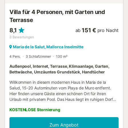
hat sich sein authentisches Flair über die Jahre bewahrt.
Freitags findet der Wochenmarkt statt, wo man...
Villa für 4 Personen, mit Garten und
Terrasse
8,1
151 €
ab
pro Nacht
3
Bewertungen
Maria de la Salut, Mallorca Inselmitte
4 Pers.
3 Schlafzimmer
130 m²
Außenpool, Internet, Terrasse, Klimaanlage, Garten,
Bettwäsche, Umzäuntes Grundstück, Handtücher
Willkommen in diesem modernen Haus in Maria de la
Salud, 15-20 Autominuten vom Playa de Muro entfernt.
Hier finden unsere Gäste einen schönen Ort für ihren
Urlaub mit privatem Pool. Das Haus liegt im ruhigen Dorf
Maria de la Salud, und das Zentrum mit einem
KOSTENLOSE Stornierung
Lebensmittelgeschäft, Restaurants und Bars ist zu Fuß
erreichbar. Weitere Dienstleistungen und Tankstellen
finden Sie in Can Picafort, Sa Pobla oder Muro. Mit dem
Zum Angebot
Auto erreichen Sie die Strände im Norden, Can Picafort,