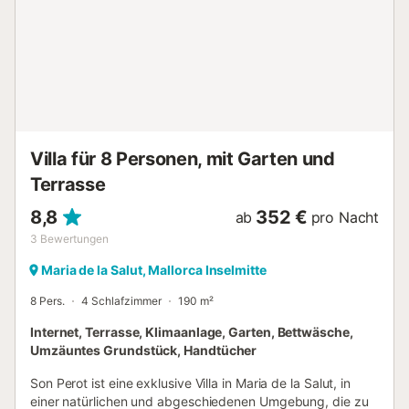
finden, der perfekt ist, um einen Nachmittag mit einem
Buch zu verbringen. Im Erdgeschoss befindet sich ein
Schlafzimmer mit zwei Einzelbetten, Kleiderschrank und
Klimaanlage sowie ein komplettes Bad mit Badewanne. Im
Obergeschoss befinden sich die beiden anderen
Schlafzimmer, beide mit Doppelbett und Zugang nach
draußen, eines mit Balkon und das andere mit einer
Terrasse mit zwei Hängematten, ideal zum S...
Villa für 8 Personen, mit Garten und
Terrasse
8,8
352 €
ab
pro Nacht
3
Bewertungen
Maria de la Salut, Mallorca Inselmitte
8 Pers.
4 Schlafzimmer
190 m²
Internet, Terrasse, Klimaanlage, Garten, Bettwäsche,
Umzäuntes Grundstück, Handtücher
Son Perot ist eine exklusive Villa in Maria de la Salut, in
einer natürlichen und abgeschiedenen Umgebung, die zu