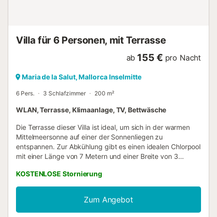
Villa für 6 Personen, mit Terrasse
155 €
ab
pro Nacht
Maria de la Salut, Mallorca Inselmitte
6 Pers.
3 Schlafzimmer
200 m²
WLAN, Terrasse, Klimaanlage, TV, Bettwäsche
Die Terrasse dieser Villa ist ideal, um sich in der warmen
Mittelmeersonne auf einer der Sonnenliegen zu
entspannen. Zur Abkühlung gibt es einen idealen Chlorpool
mit einer Länge von 7 Metern und einer Breite von 3
Metern und einer Tiefe von 1,10 bis 1,60 Metern. Im ersten
KOSTENLOSE Stornierung
Stock gibt es eine weitere möblierte Terrasse, auf der Sie
leckere Mahlzeiten vom Grill genießen können. Im Inneren
ist das Haus in zwei Etagen aufgeteilt, eine erste Etage, in
Zum Angebot
der sich die Zimmer befinden, und ein Erdgeschoss, in
dem sich ein Wohnzimmer mit Sofa und Klimaanlage mit