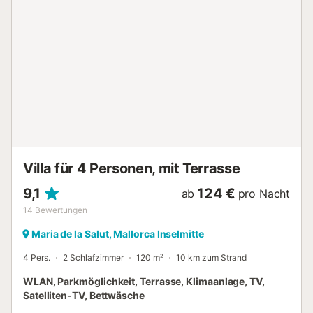
werden. Außer zwei En-Suite Badezimmer gibt es ein
anderes Bad mit Dusche auf dem 1.Stock. Im gemütlichen
klimatisierten Wohnzimmer kann man ruhige Stunden auf
einem der drei Sofas verbringen, Sat-TV schauen oder im
Internet (WLAN) surfen. Es gibt noch ein zweites
Wohzimmmer. Das Esszimmer hat genug Platz für die
Familie oder Gruppe von Freunden. Die Küche hat eine
Essecke und ist vollausgestattet und bietet alle
notwendigen Utensilien. Waschmaschine, Bügel und
Bügelbrett sind auch vorhanden. Der Ort Maria de la Salut
hat sich sein authentisches Flair über die Jahre bewahrt.
Freitags findet der Wochenmarkt statt, wo man...
Villa für 4 Personen, mit Terrasse
9,1
124 €
ab
pro Nacht
14
Bewertungen
Maria de la Salut, Mallorca Inselmitte
4 Pers.
2 Schlafzimmer
120 m²
10 km zum Strand
WLAN, Parkmöglichkeit, Terrasse, Klimaanlage, TV,
Satelliten-TV, Bettwäsche