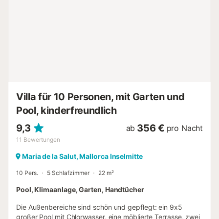
Induktionskochfeld und Spülmaschine, die Sie zum Kochen
benötigen. Die Waschküche ist mit Waschmaschine,
Trockner, Bügelbrett und Bügeleisen gut ausgerüstet. Von
den insgesamt 3 Schlafzimmern sind 2 mit je 1 Doppelbett
und 1 mit 2 Einzelbetten eingerichtet. Alle Schlafzimmer
sind klimatisiert haben je einen Kleiderschrank und je 1
Duschbad "en Suite". 2 der Schlafzimmer haben Zugang
zur Terrasse. Auf Anfrage können bis zu 2 Babybett und
Ho...
Villa für 10 Personen, mit Garten und
Pool, kinderfreundlich
9,3
356 €
ab
pro Nacht
11
Bewertungen
Maria de la Salut, Mallorca Inselmitte
10 Pers.
5 Schlafzimmer
22 m²
Pool, Klimaanlage, Garten, Handtücher
Die Außenbereiche sind schön und gepflegt: ein 9x5
großer Pool mit Chlorwasser, eine möblierte Terrasse, zwei