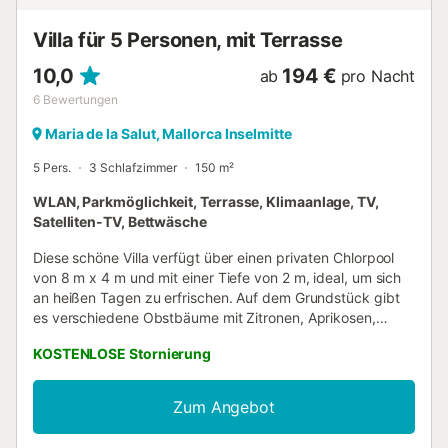
Registrierungsformalitäten werden über Instant
Messaging, außerhalb der Plattform, abgewickelt. - Alle
Villa für 5 Personen, mit Terrasse
Gäste üb...
10,0
194 €
ab
pro Nacht
6
Bewertungen
Maria de la Salut, Mallorca Inselmitte
5 Pers.
3 Schlafzimmer
150 m²
WLAN, Parkmöglichkeit, Terrasse, Klimaanlage, TV,
Satelliten-TV, Bettwäsche
Diese schöne Villa verfügt über einen privaten Chlorpool
von 8 m x 4 m und mit einer Tiefe von 2 m, ideal, um sich
an heißen Tagen zu erfrischen. Auf dem Grundstück gibt
es verschiedene Obstbäume mit Zitronen, Aprikosen,
Kirschen und Kakis sowie einen ökologischen
KOSTENLOSE Stornierung
Gemüsegarten, der umweltbewusst gepflegt wird.
Außerdem gibt es Hühner auf der Finca, sodass Sie
morgens frische Eier genießen können, und auf dem
Zum Angebot
Anwesen lebt eine freundliche Katze, die zur ruhigen und
natürlichen Atmosphäre des Ortes beiträgt. Sie können