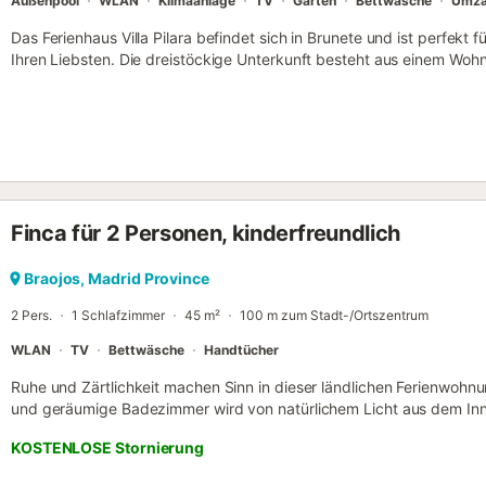
Außenpool
WLAN
Klimaanlage
TV
Garten
Bettwäsche
Umzä
Das Ferienhaus Villa Pilara befindet sich in Brunete und ist perfekt 
Ihren Liebsten. Die dreistöckige Unterkunft besteht aus einem Woh
Schlafzimmern und 5 Bädern und bietet somit Platz für 22 Person
Wi-Fi, ein TV, eine Klimaanlage, eine Waschmaschine sowie Strand
ein Billardtisch für Sie bereit. Ein Babybett ist ebenfalls vorhanden.
privaten Pool (verfügbar von Juni bis September), einen Garten, eine
Außendusche. Öffentliche Verkehrsmittel sind zu Fuß erreichbar und 
Fuß zu erreichen. Kostenlose Parkplätze sind auf der Straße vorha
erlaubt. Rauchen und das Feiern von Veranstaltungen sind nicht erl
Finca für 2 Personen, kinderfreundlich
ein bequemes Selbst-Check-in-System....
Braojos, Madrid Province
2 Pers.
1 Schlafzimmer
45 m²
100 m zum Stadt-/Ortszentrum
WLAN
TV
Bettwäsche
Handtücher
Ruhe und Zärtlichkeit machen Sinn in dieser ländlichen Ferienwohnu
und geräumige Badezimmer wird von natürlichem Licht aus dem Inn
Gelb und Weiß in den Zimmern macht Casiopea zu einem besonderen O
KOSTENLOSE Stornierung
Sauberkeit, Ruhe, Reinheit und Unschuld, positive Konnotationen. 
und vermittelt Ruhe, Entspannung, Natur und Frische, um sich selbs