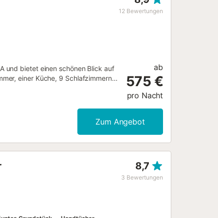
12
Bewertungen
ab
 und bietet einen schönen Blick auf
575 €
mmer, einer Küche, 9 Schlafzimmern
tung gehören außerdem Wi-Fi mit
pro Nacht
hmaschine. Die Finca verfügt über
2 Haustiere sind erlaubt. Das Feiern
aanlage ist nicht vorhanden....
Zum Angebot
r
8,7
3
Bewertungen