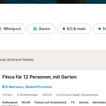
Whirlpool
Kamin
8,0
& mehr
9
ncas Großraum Madrid
Finca für 12 Personen, mit Garten
El Berrueco, Madrid Province
12 Pers.
3 Schlafzimmer
300 m²
2,4 km zum Stadt-/Ortszentrum
Außenpool
WLAN
Parken auf Grundstück
TV
Garten
Bettwäsc