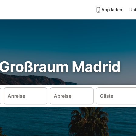
App laden
Unt
n Großraum Madrid
Anreise
Abreise
Gäste