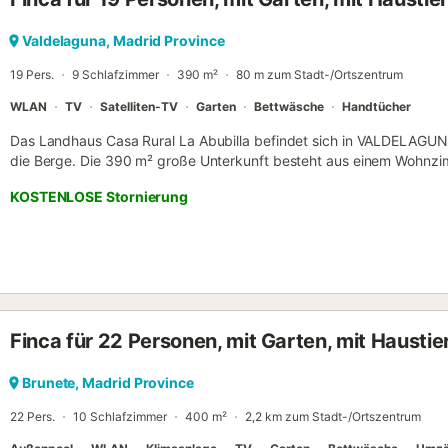
Valdelaguna, Madrid Province
19 Pers.
9 Schlafzimmer
390 m²
80 m zum Stadt-/Ortszentrum
WLAN
TV
Satelliten-TV
Garten
Bettwäsche
Handtücher
Das Landhaus Casa Rural La Abubilla befindet sich in VALDELAGUNA
die Berge. Die 390 m² große Unterkunft besteht aus einem Wohnzi
und 10 Bädern und bietet somit Platz für 19 Personen. Zur Ausstat
KOSTENLOSE Stornierung
einem eigenen Arbeitsplatz für Homeoffice, ein TV sowie eine Wasc
einen privaten Außenbereich mit Garten, Terrasse und Grill. Maximal 
von Veranstaltungen in dieser Unterkunft ist nicht erlaubt. Eine Klim
Finca für 22 Personen, mit Garten, mit Haustie
Brunete, Madrid Province
22 Pers.
10 Schlafzimmer
400 m²
2,2 km zum Stadt-/Ortszentrum