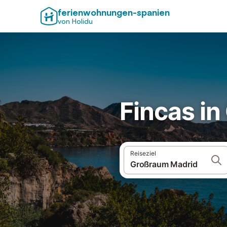
ferienwohnungen-spanien
von Holidu
Fincas i
Reiseziel