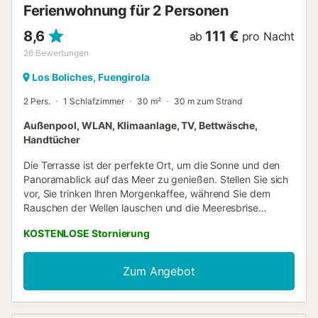
Ferienwohnung für 2 Personen
8,6
111 €
ab
pro Nacht
26
Bewertungen
Los Boliches, Fuengirola
2 Pers.
1 Schlafzimmer
30 m²
30 m zum Strand
Außenpool, WLAN, Klimaanlage, TV, Bettwäsche,
Handtücher
Die Terrasse ist der perfekte Ort, um die Sonne und den
Panoramablick auf das Meer zu genießen. Stellen Sie sich
vor, Sie trinken Ihren Morgenkaffee, während Sie dem
Rauschen der Wellen lauschen und die Meeresbrise
spüren. Ein wahres Paradies! Die Ferienwohnung befindet
KOSTENLOSE Stornierung
sich gegenüber dem Strand im 1. Stock des Stella Maris
Aparthotels, mit allen Dienstleistungen und
Annehmlichkeiten, einschließlich derjenigen für Menschen
Zum Angebot
mit eingeschränkter Mobilität, mit Rampen und Aufzügen,
einem privaten Pool im Freien das ganze Jahr über, 24-
Stunden-Rezeption, Bar, Gemeinschaftsräume und