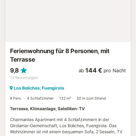
600m Playa de las Gaviotas. Entfernung zum nächsten
Flughafen zu Fuß/mit dem Auto: Flughafen Malaga-Costa
del Sol 24,8 km. Ein Aufzug ist im Gebäude vorhanden....
Ferienwohnung für 8 Personen, mit
Terrasse
9,8
144 €
ab
pro Nacht
13
Bewertungen
Los Boliches, Fuengirola
8 Pers.
4 Schlafzimmer
132 m²
30 m zum Strand
Terrasse, Klimaanlage, Satelliten-TV
Charmantes Apartment mit 4 Schlafzimmern in der
Girolamar-Gemeinschaft, Los Boliches, Fuengirola. Das
Wohnzimmer ist mit einem bequemen Sofa, 2 Sesseln, TV