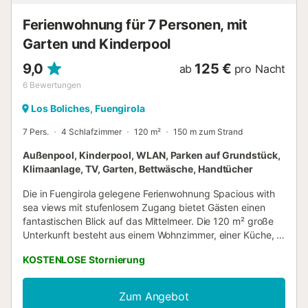
Ferienwohnung für 7 Personen, mit
Garten und Kinderpool
9,0
125 €
ab
pro Nacht
6
Bewertungen
Los Boliches, Fuengirola
7 Pers.
4 Schlafzimmer
120 m²
150 m zum Strand
Außenpool, Kinderpool, WLAN, Parken auf Grundstück,
Klimaanlage, TV, Garten, Bettwäsche, Handtücher
Die in Fuengirola gelegene Ferienwohnung Spacious with
sea views mit stufenlosem Zugang bietet Gästen einen
fantastischen Blick auf das Mittelmeer. Die 120 m² große
Unterkunft besteht aus einem Wohnzimmer, einer Küche, 4
Schlafzimmern und 2 Bädern und bietet somit Platz für 7
KOSTENLOSE Stornierung
Personen. Zur Ausstattung gehören außerdem Highspeed-
Wi-Fi (für Videoanrufe geeignet) mit einem eigenen
Arbeitsplatz für Homeoffice, ein TV, eine Klimaanlage, ein
Zum Angebot
Ventilator sowie eine Waschmaschine. Das Gebäude, in