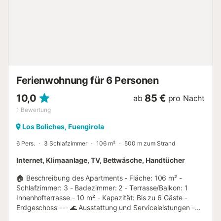
Umgebung eine Vielzahl an großartigen Golfplätzen vor,
auf denen Sie Ihrem Hobby nachgehen können....
Ferienwohnung für 6 Personen
10,0
85 €
ab
pro Nacht
1
Bewertung
Los Boliches, Fuengirola
6 Pers.
3 Schlafzimmer
106 m²
500 m zum Strand
Internet, Klimaanlage, TV, Bettwäsche, Handtücher
🏠 Beschreibung des Apartments - Fläche: 106 m² -
Schlafzimmer: 3 - Badezimmer: 2 - Terrasse/Balkon: 1
Innenhofterrasse - 10 m² - Kapazität: Bis zu 6 Gäste -
Erdgeschoss --- 🌊 Ausstattung und Serviceleistungen -
WLAN: Kostenlos - Pool: Gemeinschaftspool + Liegestühle