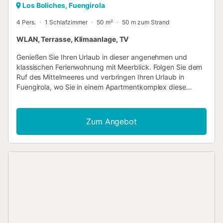
Los Boliches, Fuengirola
4 Pers.
1 Schlafzimmer
50 m²
50 m zum Strand
WLAN, Terrasse, Klimaanlage, TV
Genießen Sie Ihren Urlaub in dieser angenehmen und
klassischen Ferienwohnung mit Meerblick. Folgen Sie dem
Ruf des Mittelmeeres und verbringen Ihren Urlaub in
Fuengirola, wo Sie in einem Apartmentkomplex diese
freundliche Wohnung finden. Massive Holzmöbel und eine
gute Ausstattung versprechen Ihnen die besten
Voraussetzungen für einen unbeschwerten Urlaub. Die
Zum Angebot
einfache Küche lässt Sie leckere Snacks zubereiten, die
Sie auf dem Balkon einnehmen können. Erkunden Sie mit
Ihrer Familie auch die Annehmlichkeiten des
Wohnkomplexes und freuen sich auf einen
Gemeinschaftspool und Spielbereich für Ihre Kleinen.
Entscheiden Sie selbst, ob Sie zuerst im Pool baden oder
eine großartige Zeit am Sandstrand und im Meer
verbringen wollen. Entdecken Sie auch die Stadt
Fuengirola, ihre Attraktion und
Unterhaltungsmöglichkeiten. Golfer finden in der