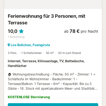
Schlafzimmer bietet ein bequemes Kingsize-Bett und
direkten Zugang zum Balkon, sodass...
Ferienwohnung für 3 Personen, mit
Terrasse
10,0
78 €
ab
pro Nacht
1
Bewertung
Los Boliches, Fuengirola
3 Pers.
1 Schlafzimmer
50 m²
30 m zum Strand
Internet, Terrasse, Klimaanlage, TV, Bettwäsche,
Handtücher
🏠 Wohnungsbeschreibung - Fläche: 50 m² - Zimmer: 1 +
Schlafsofa im Wohnzimmer - Badezimmer: 1 -
Terrasse/Balkon: 1 Terrasse – 6m² - Kapazität: Bis zu 3
Gäste - 16. Stock mit spektakulärem Meer- und Stadtblick.
- Nachmittagssonne --- 🌊 Ausstattung und Service -
KOSTENLOSE Stornierung
WLAN: Kostenlos - Küche: Kühlschrank, Gefrierschrank,
Backofen, Mikrowelle, Wasserkocher, Kaffeemaschine,