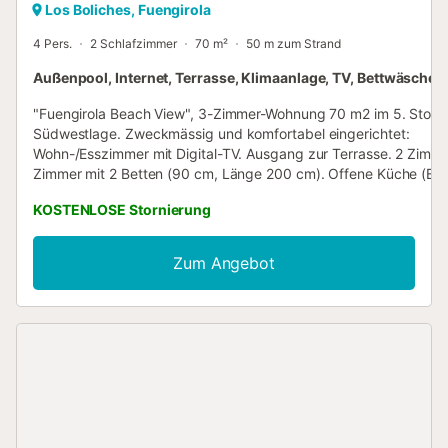
Los Boliches, Fuengirola
4 Pers.
2 Schlafzimmer
70 m²
50 m zum Strand
Außenpool, Internet, Terrasse, Klimaanlage, TV, Bettwäsche
"Fuengirola Beach View", 3-Zimmer-Wohnung 70 m2 im 5. Stock
Südwestlage. Zweckmässig und komfortabel eingerichtet:
Wohn-/Esszimmer mit Digital-TV. Ausgang zur Terrasse. 2 Zimme
Zimmer mit 2 Betten (90 cm, Länge 200 cm). Offene Küche (Ba
Geschirrspüler, 4 Glaskeramikplatten, Toaster, Mikrowelle, Tiefkü
KOSTENLOSE Stornierung
elektrische Kaffeemaschine). Bad/WC, Dusche/WC. Heizung,
Klimaanlage, Warmluftheizung. Terrasse 30 m2, überdacht.
Terrassenmöbel. Sehr schöne Sicht auf das Meer. Zur Verfügung
Zum Angebot
Waschmaschine, Bügeleisen, Kinderhochstuhl, Babybett, Haartr
Internet (WLAN, gratis). Bitte beachten: Nichtraucher-Unterkunf
VUT/MA/05462 // Reg. Nr.:
ESFCTU0000290390000494000000000000000000VFT/MA/05