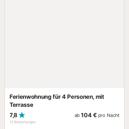
Wäscherei. Sehr gute Anbindung an die öffentlichen
Verkehrsmittel, Bahnhof in 15 Minuten und 35 Minuten vom
Flughafen und Malaga entfernt, großer Supermarkt in 3
Minuten. Der Hafen von Fuengirola, Geldautomaten,
Restaurants und Freizeitaktivitäten sind nur wenige Meter
entfernt. Auf der anderen Straßenseite wartet ein Strand
mit Liegestühlen und Strandbars auf Sie. Andere Highlights
Die Ferienwohnung verfügt über eine voll ausgestattete
amerikanische Küche mit Mikrowelle, Kühlschrank,
Cerankochfeld und Kaffeemaschine, ein barrierefreies Bad,
ein Wohnzimmer mit Fernseher und Schlafcouch sowie eine
große Terrasse mit Esstisch und Stühlen.
Klimaanlage/Heizung und WLAN sind vorhanden.
Pool-/Strandhandtücher sind vorhanden. Es empfiehlt sich,
die Gegend um das Marenostrum, das Miramar-
Einkaufszentrum, den Biop...
Ferienwohnung für 4 Personen, mit
Terrasse
7,8
104 €
ab
pro Nacht
12
Bewertungen