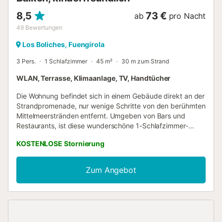
8,5
73 €
ab
pro Nacht
49
Bewertungen
Los Boliches, Fuengirola
3 Pers.
1 Schlafzimmer
45 m²
30 m zum Strand
WLAN, Terrasse, Klimaanlage, TV, Handtücher
Die Wohnung befindet sich in einem Gebäude direkt an der
Strandpromenade, nur wenige Schritte von den berühmten
Mittelmeerstränden entfernt. Umgeben von Bars und
Restaurants, ist diese wunderschöne 1-Schlafzimmer-
Wohnung bereit für Ihren außergewöhnlichen
KOSTENLOSE Stornierung
Strandaufenthalt! Glücklicherweise sind das die Gründe,
warum Sie bei uns wohnen möchten - direkt an der
Strandpromenade von Fuengirola gelegen, haben Sie alles,
Zum Angebot
was Sie brauchen, sowohl im Haus als auch in der
Nachbarschaft. Mit Blick auf den Strand, die Berge und
die Burg Sohail. Diese Wohnung ist mit 1 Schlafzimmer mit
großem Schrank, Bad und einem gut gestalteten Wohn-
und Essbereich und einer voll ausgestatteten Küche