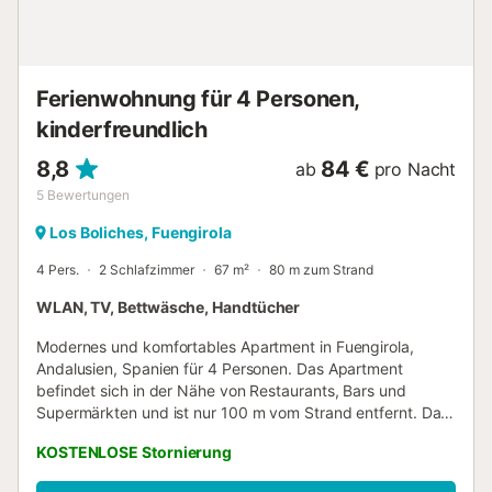
Doppelverglaste Fenster sorgen für erholsamen Schlaf,
und dank der guten Verkehrsanbindung entdecken Sie
Málaga, Mijas, Ronda und die Costa del Sol ganz einfach.
Bettwäsche und Handtücher werden bereitgestellt.
Ferienwohnung für 4 Personen,
Beachfront Terrace vereint Raum, H...
kinderfreundlich
8,8
84 €
ab
pro Nacht
5
Bewertungen
Los Boliches, Fuengirola
4 Pers.
2 Schlafzimmer
67 m²
80 m zum Strand
WLAN, TV, Bettwäsche, Handtücher
Modernes und komfortables Apartment in Fuengirola,
Andalusien, Spanien für 4 Personen. Das Apartment
befindet sich in der Nähe von Restaurants, Bars und
Supermärkten und ist nur 100 m vom Strand entfernt. Das
Apartment verfügt über 2 Schlafzimmer und 1
KOSTENLOSE Stornierung
Badezimmer. Der Komfort und die Nähe zum Strand, den
Einkaufsbereichen und Freizeiteinrichtungen machen