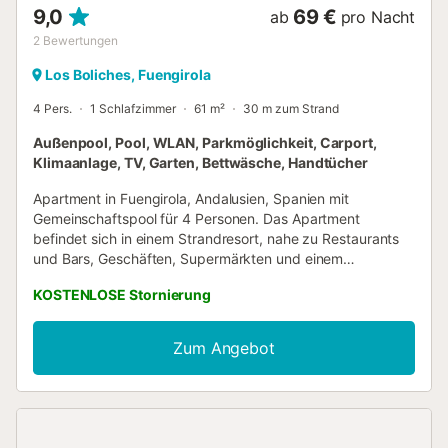
9,0
69 €
ab
pro Nacht
2
Bewertungen
Los Boliches, Fuengirola
4 Pers.
1 Schlafzimmer
61 m²
30 m zum Strand
Außenpool, Pool, WLAN, Parkmöglichkeit, Carport,
Klimaanlage, TV, Garten, Bettwäsche, Handtücher
Apartment in Fuengirola, Andalusien, Spanien mit
Gemeinschaftspool für 4 Personen. Das Apartment
befindet sich in einem Strandresort, nahe zu Restaurants
und Bars, Geschäften, Supermärkten und einem
Tennisplatz, und ist nur 25 m vom Strand entfernt. Das
KOSTENLOSE Stornierung
Apartment verfügt über 1 Schlafzimmer und 1
Badezimmer. Die Unterkunft bietet einen Rasen, einen
Gemeinschaftsgarten und wunderbare Ausblicke auf den
Zum Angebot
Pool und den Garten. Die Nähe zum Strand, zu
Einkaufsbereichen, Sportaktivitäten,
Unterhaltungseinrichtungen, Nachtleben,
Sehenswürdigkeiten und Kultur macht dies zu einem
ausgezeichneten Apartment, um Ihren Urlaub in Spanien