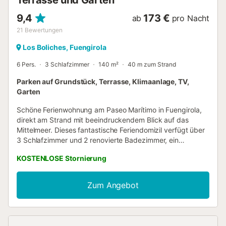
9,4
173 €
ab
pro Nacht
21
Bewertungen
Los Boliches, Fuengirola
6 Pers.
3 Schlafzimmer
140 m²
40 m zum Strand
Parken auf Grundstück, Terrasse, Klimaanlage, TV,
Garten
Schöne Ferienwohnung am Paseo Marítimo in Fuengirola,
direkt am Strand mit beeindruckendem Blick auf das
Mittelmeer. Dieses fantastische Feriendomizil verfügt über
3 Schlafzimmer und 2 renovierte Badezimmer, ein
Wohnzimmer und eine Küche. Es ist voll ausgestattet und
KOSTENLOSE Stornierung
bietet Platz für 6 Personen. Das Wohnzimmer verfügt über
ein bequemes Sofa, einen Fernseher und einen Esstisch für
6 Personen. Von hier aus gelangen Sie auf die wunderbare
Zum Angebot
und voll ausgestattete Terrasse, auf der Sie jede Mahlzeit
oder einen Moment der Entspannung mit schönem
Meerblick genießen können. Die Küche ist mit allem
Notwendigen ausgestattet, wie z. B. Kühlschrank,