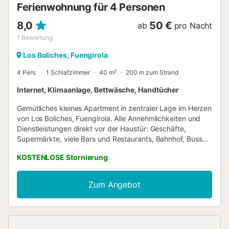
Ferienwohnung für 4 Personen
einen k...
8,0
50 €
ab
pro Nacht
1
Bewertung
Los Boliches, Fuengirola
4 Pers.
1 Schlafzimmer
40 m²
200 m zum Strand
Internet, Klimaanlage, Bettwäsche, Handtücher
Gemütliches kleines Apartment in zentraler Lage im Herzen
von Los Boliches, Fuengirola. Alle Annehmlichkeiten und
Dienstleistungen direkt vor der Haustür: Geschäfte,
Supermärkte, viele Bars und Restaurants, Bahnhof, Busse.
Die besten Strände der Gegend – 2 Gehminuten entfernt.
KOSTENLOSE Stornierung
Heller, kürzlich renovierter Apartment, liebevoll eingerichtet
und mit allem ausgestattet, was Sie für einen komfortablen
Aufenthalt benötigen. Das Apartment besteht aus einem
Zum Angebot
Wohnzimmer mit Schlafsofa, TV (nur spanische Kanäle),
Essbereich für 4 Personen. Voll ausgestattete Küche mit
Waschmaschine und Spülmaschine, Schlafzimmer mit
Doppelbett und ein Duschbad. Klimaanlage