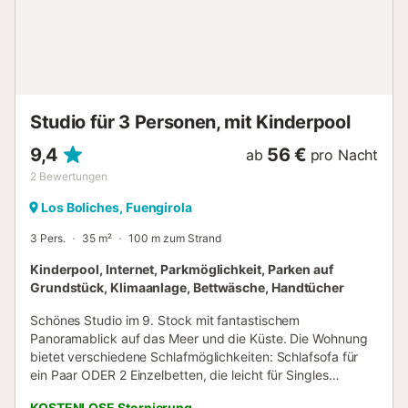
aus zugänglich. Modernes Badezimmer mit ebenerdiger
Dusche. Wir stellen Bettwäsche, Handtücher, Bügeleisen
und Föhn zur Verfügung. Gemeinschaftlicher
Swimmingpool und Garten. Gemeinschaftsparkplatz. Die
Unterkunft liegt an der Strandpromenade von Los
Boliches, Fuengirola – der goldene Sandbereich des
Studio für 3 Personen, mit Kinderpool
Strandes von Fuengirola ist ...
9,4
56 €
ab
pro Nacht
2
Bewertungen
Los Boliches, Fuengirola
3 Pers.
35 m²
100 m zum Strand
Kinderpool, Internet, Parkmöglichkeit, Parken auf
Grundstück, Klimaanlage, Bettwäsche, Handtücher
Schönes Studio im 9. Stock mit fantastischem
Panoramablick auf das Meer und die Küste. Die Wohnung
bietet verschiedene Schlafmöglichkeiten: Schlafsofa für
ein Paar ODER 2 Einzelbetten, die leicht für Singles
ausgezogen werden können, sowie ein Sesselbett für ein
KOSTENLOSE Stornierung