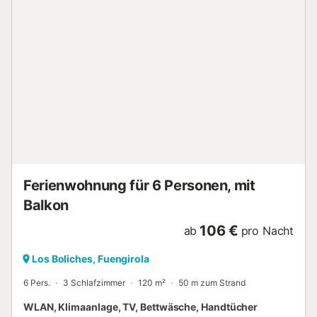
ausgestattet. Für Familien mit Kindern oder bis zu vier
Erwachsene lässt sich das Sofa im Wohnzimmer in ein
bequemes Doppelbett umwandeln. Kostenloses Wifi sorgt
für einen einfachen Zugang zum Surfen oder Arbeiten im
Internet....
Ferienwohnung für 6 Personen, mit
Balkon
106 €
ab
pro Nacht
Los Boliches, Fuengirola
6 Pers.
3 Schlafzimmer
120 m²
50 m zum Strand
WLAN, Klimaanlage, TV, Bettwäsche, Handtücher