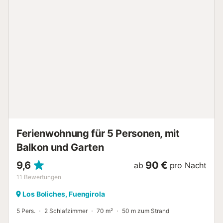
(Heizung/Kälte) im Wohnzimmer, schnelles WLAN. BITTE
BEACHTEN SIE: Das Apartment befindet sich im 1. Stock
ohne Aufzug (4 Treppen mit insgesamt 32 Stufen). KEIN
Balkon/Terrasse im Apartment. Perfekte Basis für Paare
oder Familien mit Kindern, um alle Dienstleistungen,
Restaurants und Strände zu genießen, die Fuengirola zu
bieten hat!...
Ferienwohnung für 5 Personen, mit
Balkon und Garten
9,6
90 €
ab
pro Nacht
11
Bewertungen
Los Boliches, Fuengirola
5 Pers.
2 Schlafzimmer
70 m²
50 m zum Strand