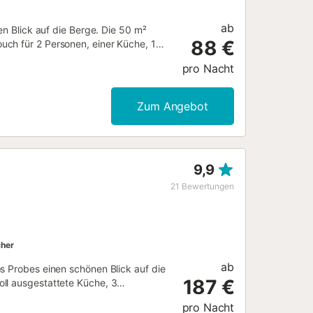
ab
en Blick auf die Berge. Die 50 m²
88 €
uch für 2 Personen, einer Küche, 1
nen. Zur Ausstattung gehören
pro Nacht
gt über einen privaten Garten, in
ft befindet sich in der Nähe des
 2 Haustiere sind erlaubt. Rauchen
Zum Angebot
und Wi-Fi sind nicht vorhanden. Die
....
9,9
21
Bewertungen
her
ab
s Probes einen schönen Blick auf die
187 €
ll ausgestattete Küche, 3
Zu den weiteren Annehmlichkeiten
pro Nacht
er, Waschmaschine sowie Bücher und