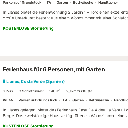
Parken auf Grundstück
TV
Garten
Bettwäsche
Handtücher
In Llanes bietet die Ferienwohnung 2 Jardin 1 - Toró einen exzellent
große Unterkunft besteht aus einem Wohnzimmer mit einer Schlafco
Schlafzimmer und 1 Badezimmer und bietet somit Platz für 4 Perso
KOSTENLOSE Stornierung
außerdem ein TV sowie eine Waschmaschine. Dieses Ferienhaus verfü
dem die Gäste die Ruhe des Morgens genießen können. Die Unterkun
Strandes. Ein Parkplatz ist auf dem Grundstück vorhanden. Maximal
und das Feiern von Veranstaltungen sind nicht erlaubt. Klimaanlage 
Unterkunft verfügt über einen stufenfreien Zugang und Innenbereich
Ferienhaus für 6 Personen, mit Garten
Llanes, Costa Verde (Spanien)
6 Pers.
3 Schlafzimmer
140 m²
5,9 km zur Küste
WLAN
Parken auf Grundstück
TV
Garten
Bettwäsche
Handtüc
In Llanes gelegen, bietet das Ferienhaus Casa De Aldea La Venta Lo
Berge. Das zweistöckige Haus verfügt über ein Wohnzimmer, eine vo
Schlafzimmer und 3 Bäder und bietet Platz für bis zu 6 Personen. 
KOSTENLOSE Stornierung
zählen Highspeed-WLAN (für Videokonferenzen geeignet), Fernseh