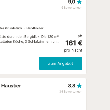
9,0
6
Bewertungen
es Grundstück
Handtücher
ab
äste durch den Bergblick. Die 120 m²
161 €
tatteten Küche, 3 Schlafzimmern und
ehören außerdem Wi-Fi, ein TV sowie
pro Nacht
erienhaus bietet einen privaten
Grundstück sind 2 Parkplätze
 Veranstaltungen sind nicht erlaubt.
Zum Angebot
er ein bequemes Selbst-Check-in-
 Haustier
8,8
34
Bewertungen