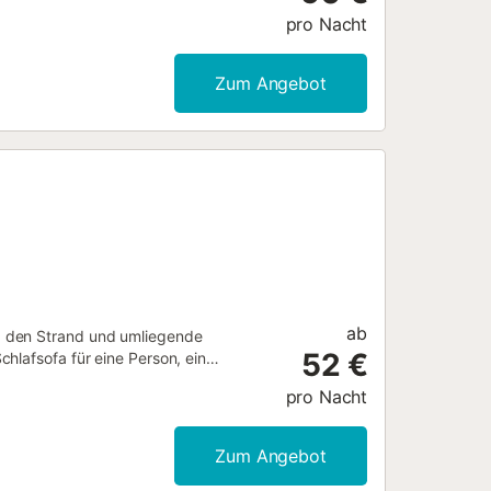
ster und Partys mit dem
pro Nacht
Zum Angebot
ab
, den Strand und umliegende
52 €
hlafsofa für eine Person, ein
und Kühlschrank, dazu grundlegende
pro Nacht
ss kein barrierefreier Zugang oder
Zum Angebot