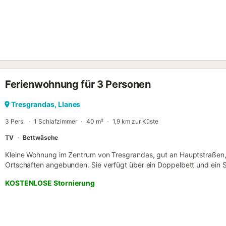
8. September finden die Fiestas de la Guía statt und es gibt Orche
entsprechenden Lärm auf der Straße....
Ferienwohnung für 3 Personen
Tresgrandas, Llanes
3 Pers.
1 Schlafzimmer
40 m²
1,9 km zur Küste
TV
Bettwäsche
Kleine Wohnung im Zentrum von Tresgrandas, gut an Hauptstraßen
Ortschaften angebunden. Sie verfügt über ein Doppelbett und ein Sc
Badezimmer sowie Küchengeräte wie Kaffeemaschine, Mikrowelle 
KOSTENLOSE Stornierung
Küchenutensilien. Ideal für 2 bis 3 Personen. Bitte beachten Sie, da
Aufzug vorhanden ist....