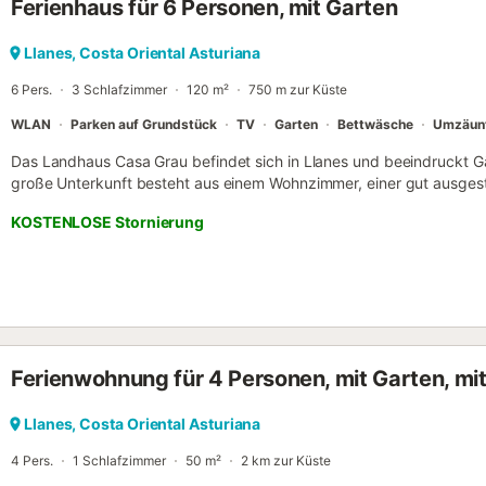
Ferienhaus für 6 Personen, mit Garten
Llanes, Costa Oriental Asturiana
6 Pers.
3 Schlafzimmer
120 m²
750 m zur Küste
WLAN
Parken auf Grundstück
TV
Garten
Bettwäsche
Umzäunt
Das Landhaus Casa Grau befindet sich in Llanes und beeindruckt G
große Unterkunft besteht aus einem Wohnzimmer, einer gut ausges
2 Bädern und bietet somit Platz für 6 Personen. Zur Ausstattung g
KOSTENLOSE Stornierung
eine Waschmaschine. Ein Babybett ist ebenfalls vorhanden. Dieses F
Außenbereich mit Garten, überdachter Terrasse und Grill. Auf dem 
vorhanden. Ein Haustier ist erlaubt. Das Rauchen und das Feiern von
Eine Klimaanlage ist nicht vorhanden. Diese Unterkunft verfügt üb
System....
Ferienwohnung für 4 Personen, mit Garten, mit
Llanes, Costa Oriental Asturiana
4 Pers.
1 Schlafzimmer
50 m²
2 km zur Küste