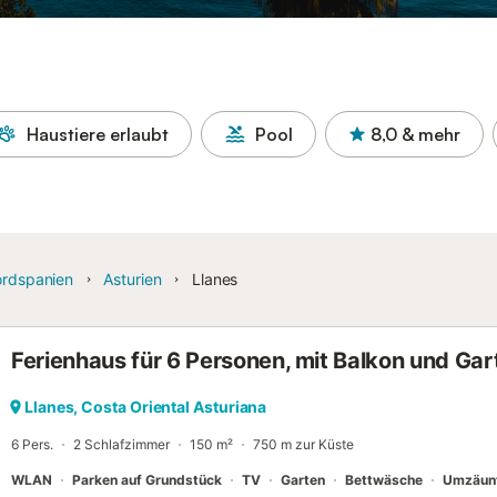
Haustiere erlaubt
Pool
8,0
& mehr
rdspanien
Asturien
Llanes
Ferienhaus für 6 Personen, mit Balkon und Gar
Llanes, Costa Oriental Asturiana
6 Pers.
2 Schlafzimmer
150 m²
750 m zur Küste
WLAN
Parken auf Grundstück
TV
Garten
Bettwäsche
Umzäunt