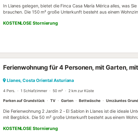
In Llanes gelegen, bietet die Finca Casa María Mérica alles, was Si
brauchen. Die 150 m² große Unterkunft besteht aus einem Wohnzi
Badezimmer und bietet somit Platz für 6 Personen. Zur Ausstattun
KOSTENLOSE Stornierung
sowie eine Waschmaschine. Entfliehen Sie in die Finca und entspan
des privaten Gartens, der ideal für einen ruhigen Morgen ist. Ein P
vorhanden. Haustiere, Rauchen und Veranstaltungen sind nicht erla
Verfügung gestellt werden. Eine Klimaanlage ist nicht vorhanden....
Ferienwohnung für 4 Personen, mit Garten, mit
Llanes, Costa Oriental Asturiana
4 Pers.
1 Schlafzimmer
50 m²
2 km zur Küste
Parken auf Grundstück
TV
Garten
Bettwäsche
Umzäuntes Grun
Die Ferienwohnung 2 Jardin 2 - El Sablon in Llanes ist die ideale Un
mit Bergblick. Die 50 m² große Unterkunft besteht aus einem Wohnz
Personen, einer Küche, 1 Schlafzimmer und 1 Badezimmer und bietet
KOSTENLOSE Stornierung
Ausstattung gehören außerdem ein TV sowie eine Waschmaschine. D
privaten Außenbereich mit Garten und überdachter Terrasse. Die Un