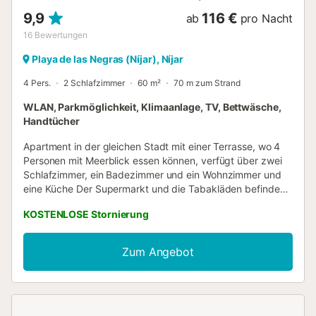
9,9
116 €
ab
pro Nacht
16
Bewertungen
Playa de las Negras (Níjar), Níjar
4 Pers.
2 Schlafzimmer
60 m²
70 m zum Strand
WLAN, Parkmöglichkeit, Klimaanlage, TV, Bettwäsche,
Handtücher
Apartment in der gleichen Stadt mit einer Terrasse, wo 4
Personen mit Meerblick essen können, verfügt über zwei
Schlafzimmer, ein Badezimmer und ein Wohnzimmer und
eine Küche Der Supermarkt und die Tabakläden befinden
sich 100 m entfernt. Den Strand erreichen Sie nach 80 m
KOSTENLOSE Stornierung
Die Wohnung liegt in einer ziemlich ruhigen Straße, die
Stadt ist ziemlich klein Der Sommer kommt aus den
kühlsten Dörfern Dank des Ostwindes qu...
Zum Angebot