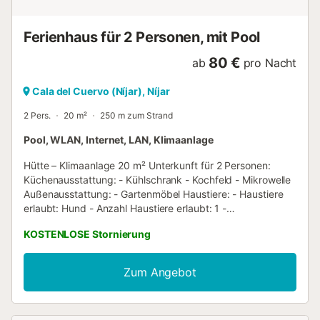
Betten: 1 Bett Badezimmer mit Dusche Küche inklusive
Haustiere erlaubt (maximal 2; optional mit Aufpreis)
Innenmöbel Klimaanlage...
Ferienhaus für 2 Personen, mit Pool
80 €
ab
pro Nacht
Cala del Cuervo (Níjar), Níjar
2 Pers.
20 m²
250 m zum Strand
Pool, WLAN, Internet, LAN, Klimaanlage
Hütte – Klimaanlage 20 m² Unterkunft für 2 Personen:
Küchenausstattung: - Kühlschrank - Kochfeld - Mikrowelle
Außenausstattung: - Gartenmöbel Haustiere: - Haustiere
erlaubt: Hund - Anzahl Haustiere erlaubt: 1 -
Maximalgewicht für Haustiere: 7 kg La descripción se
KOSTENLOSE Stornierung
proporciona únicamente con fines informativos. Puede
variar según el tipo de alojamiento. Las fotos no son
contractuales. Von einem Fachmann verwaltete Immobilie.
Zum Angebot
Sofern nicht anders angegeben, sind Leistungen wie
Reinigung, Bettwäsche, Handtücher etc. nicht im Preis für
diese Unterkunft enthalten. Wenn Haustiere erlaubt sind