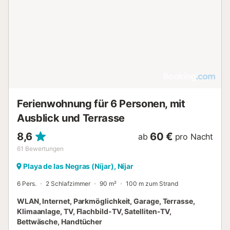
einen saisonalen Außenpool mit Umzäunung.
Parkmöglichkeiten sind vor Ort, an der Straße und auf
einem Privatparkplatz vorhanden. Haustiere sind erlaubt,
und während das Rauchen in der gesamten Unterkunft
untersagt ist, gibt es einen ausgewiesenen
Raucherbereich. Aktivitäten wie Tauchen, Kanufahren,
Schnorcheln, Wandern, Reiten und Tischtennis werden
angeboten. Zudem stehen ein Tourenschalter, eine
Autovermietung und Wassersporteinrichtungen zur
Verfügung....
Ferienwohnung für 6 Personen, mit
Ausblick und Terrasse
8,6
60 €
ab
pro Nacht
61
Bewertungen
Playa de las Negras (Níjar), Níjar
6 Pers.
2 Schlafzimmer
90 m²
100 m zum Strand
WLAN, Internet, Parkmöglichkeit, Garage, Terrasse,
Klimaanlage, TV, Flachbild-TV, Satelliten-TV,
Bettwäsche, Handtücher