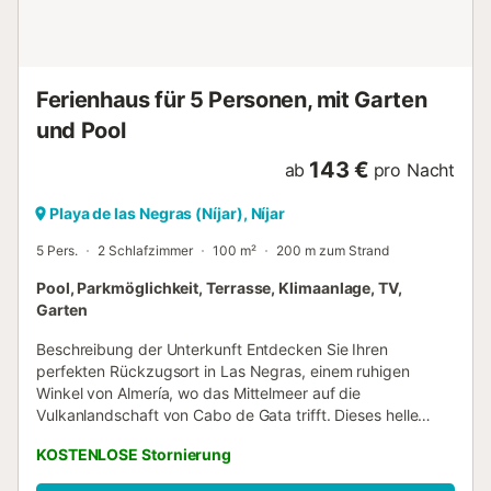
Campingplatz Wecamp Cabo de Gata bietet Ihnen einen
angenehmen Urlaub dank seiner hochwertigen
Serviceleistungen: Supermarkt/Lebensmittelgeschäft,
Restaurant, Swimmingpool, Kinderclub und mehr. Er ist ein
Ferienhaus für 5 Personen, mit Garten
idealer Ausgangspunkt, um Andalusien zu erkunden.
und Pool
Lassen Sie sich von der wunderschönen Landschaft und
dem reichen...
143 €
ab
pro Nacht
Playa de las Negras (Níjar), Níjar
5 Pers.
2 Schlafzimmer
100 m²
200 m zum Strand
Pool, Parkmöglichkeit, Terrasse, Klimaanlage, TV,
Garten
Beschreibung der Unterkunft Entdecken Sie Ihren
perfekten Rückzugsort in Las Negras, einem ruhigen
Winkel von Almería, wo das Mittelmeer auf die
Vulkanlandschaft von Cabo de Gata trifft. Dieses helle
Ferienapartment liegt nur 500 Meter vom Strand entfernt
KOSTENLOSE Stornierung
und bietet eine sanfte Mischung aus Meeresbrise,
Sonnenschein und Blick auf die Hügel. Es ist ein