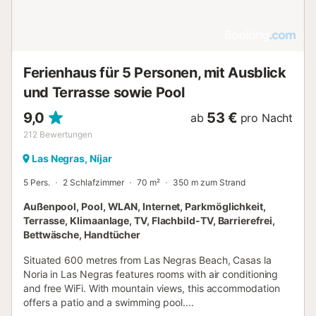
Gata bietet Ihnen einen angenehmen Urlaub dank seiner
hochwertigen Serviceleistungen:
Supermarkt/Lebensmittelgeschäft, Restaurant,
Swimmingpool, Kinderclub und mehr. Er ist ein idealer
Ausgangspunkt, um Andalusien zu erkunden. Lassen Sie
Ferienhaus für 5 Personen, mit Ausblick
sich von der wunderschönen Landschaft und de...
und Terrasse sowie Pool
9,0
53 €
ab
pro Nacht
212
Bewertungen
Las Negras, Níjar
5 Pers.
2 Schlafzimmer
70 m²
350 m zum Strand
Außenpool, Pool, WLAN, Internet, Parkmöglichkeit,
Terrasse, Klimaanlage, TV, Flachbild-TV, Barrierefrei,
Bettwäsche, Handtücher
Situated 600 metres from Las Negras Beach, Casas la
Noria in Las Negras features rooms with air conditioning
and free WiFi. With mountain views, this accommodation
offers a patio and a swimming pool....