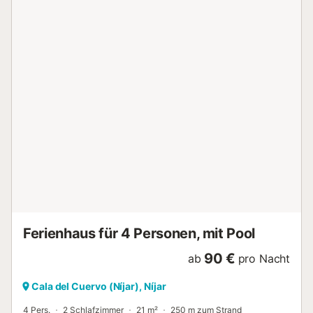
(Informationen in der Anzeige), können Zuschläge anfallen.
Nur die Ausstattungen, die in dieser Anzeige speziell
erwähnt werden, sind vorhanden. Eine nicht angegebene
Ausstattung wird nicht als vorhanden betrachtet. Sofern in
der Unterkunft keine Elektroladestation vorhanden ist, ist
das Laden von Elektrofahrzeugen untersagt.
Campingplatz Wecamp Cabo de Gata: Der 3-Sterne-
Campingplatz Wecamp Cabo de Gata befindet sich in Las
Negras in Andalusien. Der Campingplatz Wecamp Cabo de
Gata bietet Ihnen einen angenehmen Urlaub dank seiner
hochwertigen Serviceleistungen:
Supermarkt/Lebensmittelgeschäft, Restaurant,
Swimmingpool, Kinderclub und mehr. Er ist ein idealer
Ausgangspunkt, um Andalusien zu erkunden. Lassen Sie
sich von der wunderschönen Landschaft und dem reichen
Kulturerbe verzaubern. Buchen Sie...
Ferienhaus für 4 Personen, mit Pool
90 €
ab
pro Nacht
Cala del Cuervo (Níjar), Níjar
4 Pers.
2 Schlafzimmer
21 m²
250 m zum Strand