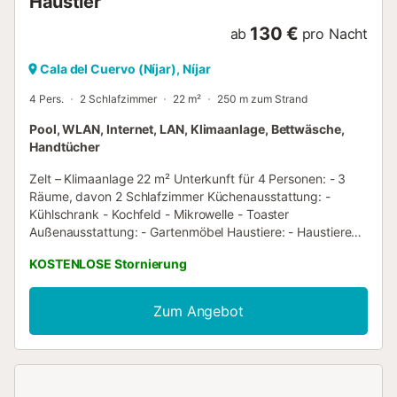
Haustier
130 €
ab
pro Nacht
Cala del Cuervo (Níjar), Níjar
4 Pers.
2 Schlafzimmer
22 m²
250 m zum Strand
Pool, WLAN, Internet, LAN, Klimaanlage, Bettwäsche,
Handtücher
Zelt – Klimaanlage 22 m² Unterkunft für 4 Personen: - 3
Räume, davon 2 Schlafzimmer Küchenausstattung: -
Kühlschrank - Kochfeld - Mikrowelle - Toaster
Außenausstattung: - Gartenmöbel Haustiere: - Haustiere
erlaubt: Hund - Anzahl Haustiere erlaubt: 1 -
KOSTENLOSE Stornierung
Maximalgewicht für Haustiere: 7 kg La descripción se
proporciona únicamente con fines informativos. Puede
variar según el tipo de alojamiento. Las fotos no son
Zum Angebot
contractuales. Von einem Fachmann verwaltete Immobilie.
Sofern nicht anders angegeben, sind Leistungen wie
Reinigung, Bettwäsche, Handtücher etc. nicht im Preis für
diese Unterkunft enthalten. Wenn Haustiere erlaubt sind
(Informationen in der Anzeige), können Zuschläge anfallen.