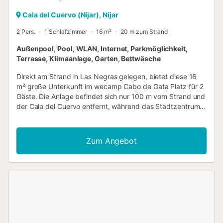
Cala del Cuervo (Níjar), Níjar
2 Pers.
1 Schlafzimmer
16 m²
20 m zum Strand
Außenpool, Pool, WLAN, Internet, Parkmöglichkeit,
Terrasse, Klimaanlage, Garten, Bettwäsche
Direkt am Strand in Las Negras gelegen, bietet diese 16
m² große Unterkunft im wecamp Cabo de Gata Platz für 2
Gäste. Die Anlage befindet sich nur 100 m vom Strand und
der Cala del Cuervo entfernt, während das Stadtzentrum
in 1 km erreichbar ist. Die Einheit umfasst 1 Schlafzimmer
mit einem Doppelbett, ein Badezimmer sowie eine
Klimaanlage für ein angenehmes Raumklima. Ihnen steht
Zum Angebot
ein Gemeinschaftsküchenbereich zur Verfügung, und eine
Kaffeemaschine sowie eine Minibar sind ebenfalls
vorhanden. Zu den Einrichtungen vor Ort gehören ein
Restaurant, eine Bar, ein Spielzimmer und ein Minimarkt
sowie ein Wäscheservice und eine 24-Stunden-Rezeption.
Familien profitieren von einem Kinderclub, einem Spielplatz
sowie Spielbereichen im Innen- und Außenbereich. Im
Außenbereich finden Sie einen Garten, eine Terrasse und