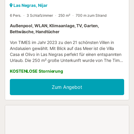
Las Negras, Níjar
6 Pers.
3 Schlafzimmer
250 m²
700 m zum Strand
Außenpool, WLAN, Klimaanlage, TV, Garten,
Bettwäsche, Handtücher
Von TIMES im Jahr 2023 zu den 21 schönsten Villen in
Andalusien gewählt. Mit Blick auf das Meer ist die Villa
Casa el Olivo in Las Negras perfekt für einen entspannten
Urlaub. Die 250 m² große Unterkunft wurde von The Times
als eines der Top 21 Häuser in Andalusien gelistet und
KOSTENLOSE Stornierung
besteht aus einem Wohnzimmer, einer voll ausgestatteten
Küche mit Geschirrspüler, 3 Schlafzimmern und 3
Badezimmern sowie einem Gäste-WC und bietet somit
Zum Angebot
Platz für 6 Personen. Das Haus verfügt über eine
Innentreppe. Zur Ausstattung gehören außerdem
Highspeed-Wi-Fi (für Videoanrufe geeignet) mit einem
eigenen Arbeitsplatz für Homeoffice, Klimaanlage im
Wohn-/Esszimmer und 2 Schlafzimmern, ein Ventilator, eine
Waschmaschine sowie ein Smart TV mit Streaming-
Diensten. Ein Babybett und ein Hochstuhl sind auf Anfrage
ebenfalls verfügbar. Zu Ihrem privaten Außenbereich