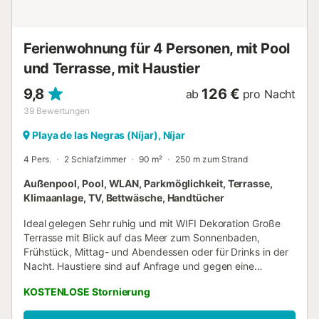
Ferienwohnung für 4 Personen, mit Pool
und Terrasse, mit Haustier
9,8
126 €
ab
pro Nacht
39
Bewertungen
Playa de las Negras (Níjar), Níjar
4 Pers.
2 Schlafzimmer
90 m²
250 m zum Strand
Außenpool, Pool, WLAN, Parkmöglichkeit, Terrasse,
Klimaanlage, TV, Bettwäsche, Handtücher
Ideal gelegen Sehr ruhig und mit WIFI Dekoration Große
Terrasse mit Blick auf das Meer zum Sonnenbaden,
Frühstück, Mittag- und Abendessen oder für Drinks in der
Nacht. Haustiere sind auf Anfrage und gegen eine
Gesamtsumme von 20 € gestattet. Es verfügt über zwei
KOSTENLOSE Stornierung
sehr helle Räume, einen mit großem Doppelbett und einen
mit zwei Betten. Ein Badezimmer und eine Toilette. Eine