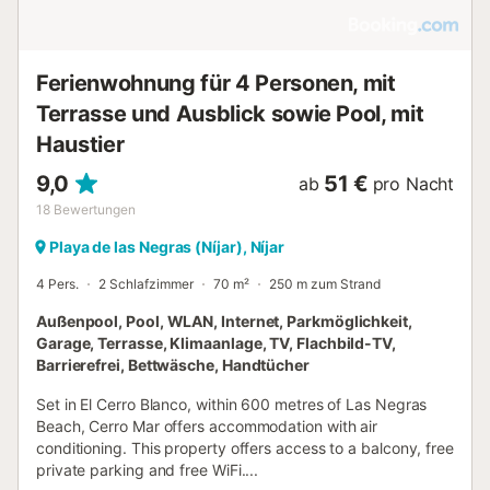
Ferienwohnung für 4 Personen, mit
Terrasse und Ausblick sowie Pool, mit
Haustier
9,0
51 €
ab
pro Nacht
18
Bewertungen
Playa de las Negras (Níjar), Níjar
4 Pers.
2 Schlafzimmer
70 m²
250 m zum Strand
Außenpool, Pool, WLAN, Internet, Parkmöglichkeit,
Garage, Terrasse, Klimaanlage, TV, Flachbild-TV,
Barrierefrei, Bettwäsche, Handtücher
Set in El Cerro Blanco, within 600 metres of Las Negras
Beach, Cerro Mar offers accommodation with air
conditioning. This property offers access to a balcony, free
private parking and free WiFi....