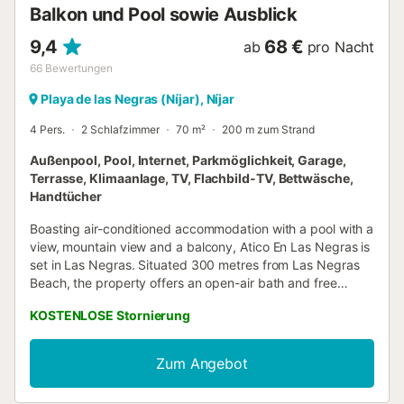
Balkon und Pool sowie Ausblick
9,4
68 €
ab
pro Nacht
66
Bewertungen
Playa de las Negras (Níjar), Níjar
4 Pers.
2 Schlafzimmer
70 m²
200 m zum Strand
Außenpool, Pool, Internet, Parkmöglichkeit, Garage,
Terrasse, Klimaanlage, TV, Flachbild-TV, Bettwäsche,
Handtücher
Boasting air-conditioned accommodation with a pool with a
view, mountain view and a balcony, Atico En Las Negras is
set in Las Negras. Situated 300 metres from Las Negras
Beach, the property offers an open-air bath and free
private parking....
KOSTENLOSE Stornierung
Zum Angebot