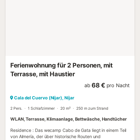
gehören ein Pool, ein Garten, 4 offene Terrassen, ein Grill
und eine Außendusche. Ein Golfplatz befindet sich in 18
km Entfernung. Die Region ist beliebt zum Wandern. Das
Mitbringen von Haustieren und Feiern ist nicht erlaubt.
Strand-/Poolhandtücher sind vorhanden. Es ist möglich,
alle Arten von Booten, Kajaks usw. zu mieten....
Ferienwohnung für 2 Personen, mit
Terrasse, mit Haustier
68 €
ab
pro Nacht
Cala del Cuervo (Níjar), Níjar
2 Pers.
1 Schlafzimmer
20 m²
250 m zum Strand
WLAN, Terrasse, Klimaanlage, Bettwäsche, Handtücher
Residence : Das wecamp Cabo de Gata liegt in einem Teil
von Almería, der über historische Routen und