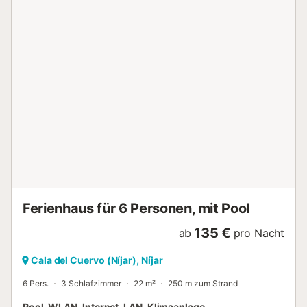
Nur die Ausstattungen, die in dieser Anzeige speziell
erwähnt werden, sind vorhanden. Eine nicht angegebene
Ausstattung wird nicht als vorhanden betrachtet. Sofern in
der Unterkunft keine Elektroladestation vorhanden ist, ist
das Laden von Elektrofahrzeugen untersagt.
Campingplatz Wecamp Cabo de Gata: Der 3-Sterne-
Campingplatz Wecamp Cabo de Gata befindet sich in Las
Negras in Andalusien. Der Campingplatz Wecamp Cabo de
Gata bietet Ihnen einen angenehmen Urlaub dank seiner
hochwertigen Serviceleistungen:
Supermarkt/Lebensmittelgeschäft, Restaurant,
Swimmingpool, Kinderclub und mehr. Er ist ein idealer
Ausgangspunkt, um Andalusien zu erkunden. Lassen Sie
sich von der wunderschönen Landschaft und dem ...
Ferienhaus für 6 Personen, mit Pool
135 €
ab
pro Nacht
Cala del Cuervo (Níjar), Níjar
6 Pers.
3 Schlafzimmer
22 m²
250 m zum Strand
Pool, WLAN, Internet, LAN, Klimaanlage