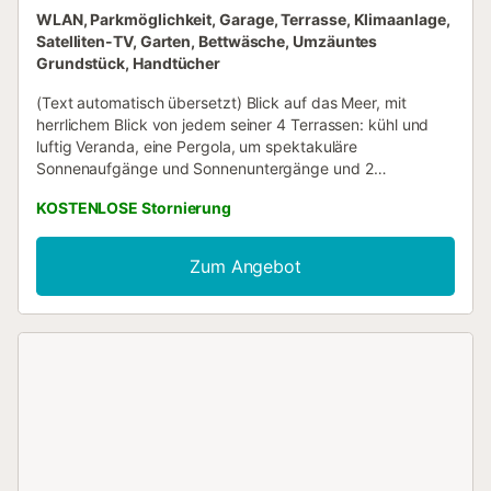
WLAN, Parkmöglichkeit, Garage, Terrasse, Klimaanlage,
Satelliten-TV, Garten, Bettwäsche, Umzäuntes
Grundstück, Handtücher
(Text automatisch übersetzt) Blick auf das Meer, mit
herrlichem Blick von jedem seiner 4 Terrassen: kühl und
luftig Veranda, eine Pergola, um spektakuläre
Sonnenaufgänge und Sonnenuntergänge und 2
Sonnenterrassen intim und ruhig genießen. Das Haus liegt
KOSTENLOSE Stornierung
in der Nähe der Dörfer der Schwarzen, ein ruhig und
abseits vom Lärm. Las Negras ist ein kleines Fischerdorf
im Herzen des Naturparks Cabo de Gata, mit unzähligen
Zum Angebot
unberührten Strände und versteckte Buchten gefüllt. Das
Grundstück ist 600 Quadratmeter. Das Innere des Hauses
ist 130 Quadratmeter groß und 120m Terrassen. Und etwa
200 Quadratmeter Garten. Es hat einen Kamin mit
Kassette, Grill, Mikrowelle, Backofen, Waschmaschine,
Geschirrspüler, Kühlschrank, Moskitonetze, Handtücher,
Bettwäsche, Öfen, Decken, Liegestühlen, Hängematte, TV,
DVD, 300 Liter Solar-thermosyphon, Garten, 2 Parkplätze,
etc .......