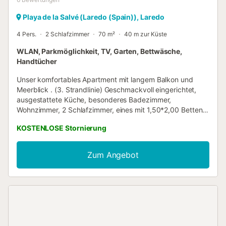
Playa de la Salvé (Laredo (Spain)), Laredo
4 Pers.
2 Schlafzimmer
70 m²
40 m zur Küste
WLAN, Parkmöglichkeit, TV, Garten, Bettwäsche,
Handtücher
Unser komfortables Apartment mit langem Balkon und
Meerblick . (3. Strandlinie) Geschmackvoll eingerichtet,
ausgestattete Küche, besonderes Badezimmer,
Wohnzimmer, 2 Schlafzimmer, eines mit 1,50*2,00 Betten
und eines mit zwei Einzelbetten mit wirklich urbanem
KOSTENLOSE Stornierung
Touch, bietet Platz für 4 Personen...
Zum Angebot