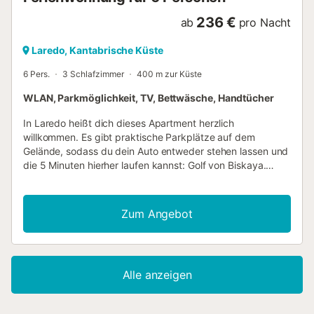
236 €
ab
pro Nacht
Laredo, Kantabrische Küste
6 Pers.
3 Schlafzimmer
400 m zur Küste
WLAN, Parkmöglichkeit, TV, Bettwäsche, Handtücher
In Laredo heißt dich dieses Apartment herzlich
willkommen. Es gibt praktische Parkplätze auf dem
Gelände, sodass du dein Auto entweder stehen lassen und
die 5 Minuten hierher laufen kannst: Golf von Biskaya.
Oder aber du setzt dich ans Steuer und fährst die 7
Minuten zu dieser Sehenswürdigkeit: Strand von Laredo.
In der Küche gibt es einen Ofen, eine Herdplatte und einen
Zum Angebot
Kühlschrank sowie eine Kaffeemaschine, eine Mikrowelle
und Kochgeschirr/Geschirr/Besteck. Dank der Ausstattung
mit WLAN und Smart-TV kannst du es dir so richtig
gemütlich machen. Zur Ausstattung des Badezimmers
Alle anzeigen
gehören ein Haartrockner, Handtücher und Toilettenpapier.
Und da eine Wäscherei vorhanden ist, kannst du Gepäck
sparen, indem du etwas weniger Kleidung einpackst. Zu