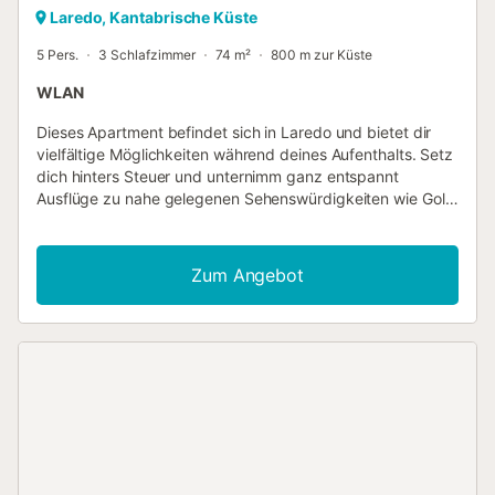
Laredo, Kantabrische Küste
5 Pers.
3 Schlafzimmer
74 m²
800 m zur Küste
WLAN
Dieses Apartment befindet sich in Laredo und bietet dir
vielfältige Möglichkeiten während deines Aufenthalts. Setz
dich hinters Steuer und unternimm ganz entspannt
Ausflüge zu nahe gelegenen Sehenswürdigkeiten wie Golf
von Biskaya (2 Autominuten) oder Strand von Laredo (8
Autominuten). In der Küche gibt es einen Ofen, eine
Herdplatte und einen Kühlschrank sowie eine
Zum Angebot
Kaffeemaschine, eine Mikrowelle und einen Toaster. Zu
den weiteren Annehmlichkeiten dieses Feriendomizils
gehören 3 Schlafzimmer, 1 Badezimmer, ein Wohnzimmer
und ein Bügeleisen/Bügelbrett....