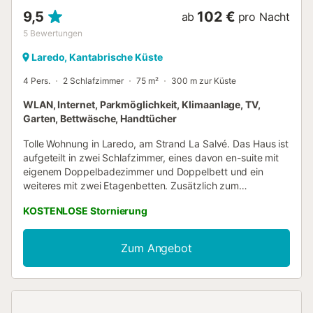
9,5
102 €
ab
pro Nacht
5
Bewertungen
Laredo, Kantabrische Küste
4 Pers.
2 Schlafzimmer
75 m²
300 m zur Küste
WLAN, Internet, Parkmöglichkeit, Klimaanlage, TV,
Garten, Bettwäsche, Handtücher
Tolle Wohnung in Laredo, am Strand La Salvé. Das Haus ist
aufgeteilt in zwei Schlafzimmer, eines davon en-suite mit
eigenem Doppelbadezimmer und Doppelbett und ein
weiteres mit zwei Etagenbetten. Zusätzlich zum
Badezimmer des Hauptschlafzimmers gibt es ein weiteres
KOSTENLOSE Stornierung
vollausgestattetes Badezimmer mit Duschwanne. Darüber
hinaus können wir uns in der Wohnung über eine voll
ausgestattete Küche und ein helles Wohnzimmer mit
Zum Angebot
Meerblick freuen. Wichtig zu erwähnen ist auch, dass die
Wohnung über eine private Garage verfügt....