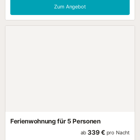
Lichter mit Meerblick. Das andere Zimmer verfügt über ein
Zum Angebot
ausziehbares Bett mit 2 Betten, eine Kommode und einen
kleinen Kleiderschrank sowie Meerblick. Am Eingang
befindet sich ein großer Kleiderschrank Wohnzimmer mit
Sofa, Schrank, Arbeitsbereich, WLAN, Esstisch für 4
Personen...
Ferienwohnung für 5 Personen
339 €
ab
pro Nacht