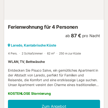
Parkplätze sind auf dem Grundstück vorhanden. Das
Mitbringen eines Haustiers ist erlaubt. Eine Klimaanlage ist
derzeit nicht verfügbar. WLAN ist für Videoanrufe
geeignet. Die Unterkunft ist stufenlos zugänglich. Bei
verspätetem Check-in (nach 22.00 Uhr) wird eine
Ferienwohnung für 4 Personen
zusätzliche Gebühr von 20,00...
87 €
ab
pro Nacht
Laredo, Kantabrische Küste
4 Pers.
2 Schlafzimmer
62 m²
250 m zur Küste
WLAN, TV, Bettwäsche
Entdecken Sie Pisuco Salve, ein gemütliches Apartment in
der Altstadt von Laredo, perfekt für Familien und
Reisende, die Komfort und eine erstklassige Lage suchen.
Unser Apartment vereint den Charme eines traditionellen
Zuhauses mit allen modernen Annehmlichkeiten für einen
KOSTENLOSE Stornierung
unvergesslichen Aufenthalt. Unschlagbare Lage. Kein
Aufzug....
Zum Angebot