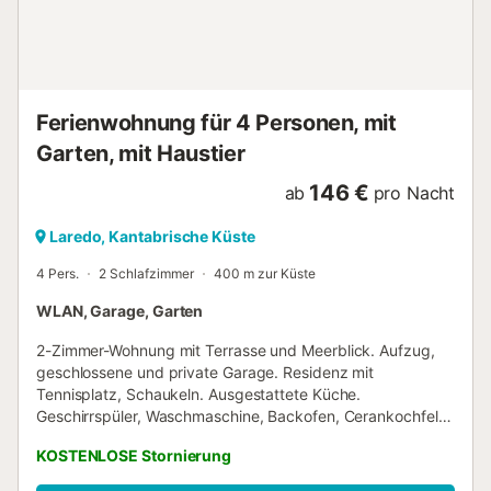
Gegend....
Ferienwohnung für 4 Personen, mit
Garten, mit Haustier
146 €
ab
pro Nacht
Laredo, Kantabrische Küste
4 Pers.
2 Schlafzimmer
400 m zur Küste
WLAN, Garage, Garten
2-Zimmer-Wohnung mit Terrasse und Meerblick. Aufzug,
geschlossene und private Garage. Residenz mit
Tennisplatz, Schaukeln. Ausgestattete Küche.
Geschirrspüler, Waschmaschine, Backofen, Cerankochfeld,
Mikrowelle, Dunstabzugshaube und 2-türiger Kühlschrank.
KOSTENLOSE Stornierung
Ein Zimmer verfügt über ein 1,50-Bett (2 Personen), einen
großen Schrank, einen Schminktisch und verstellbare