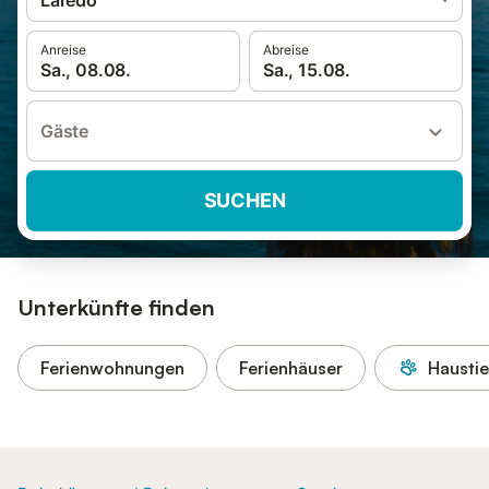
Laredo
Anreise
Abreise
Sa., 08.08.
Sa., 15.08.
Gäste
SUCHEN
Unterkünfte finden
Ferienwohnungen
Ferienhäuser
Haustie