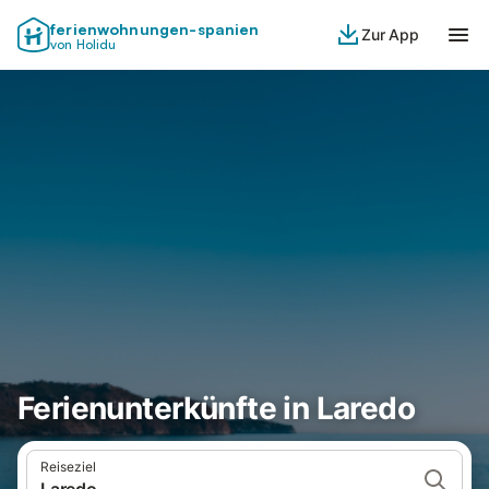
ferienwohnungen-spanien
Zur App
von Holidu
Ferienunterkünfte in Laredo
Reiseziel