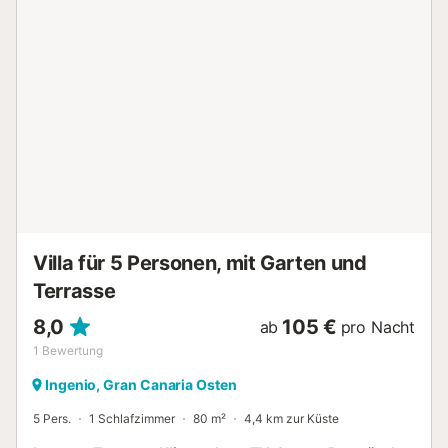
sind fußläufig erreichbar. Partys sind nicht gestattet. Es
dürfen nur die in der Buchung registrierten Gäste
übernachten. Kostenlose Parkplätze sind an der Straße
vorhanden. Haustiere sind erlaubt. Rauchen und Events
sind nicht gestattet. Die Unterkunft verfügt über strom-
und wassersparende Einrichtungen. Sie profitieren vom
bequemen Self-Check-in. Zwischen 22 Uhr und 8 Uhr sind
laute Geräusche gemäß den Vorschriften der Gemeinde
Santa Brígida untersagt....
Villa für 5 Personen, mit Garten und
Terrasse
8,0
105 €
ab
pro Nacht
1
Bewertung
Ingenio, Gran Canaria Osten
5 Pers.
1 Schlafzimmer
80 m²
4,4 km zur Küste