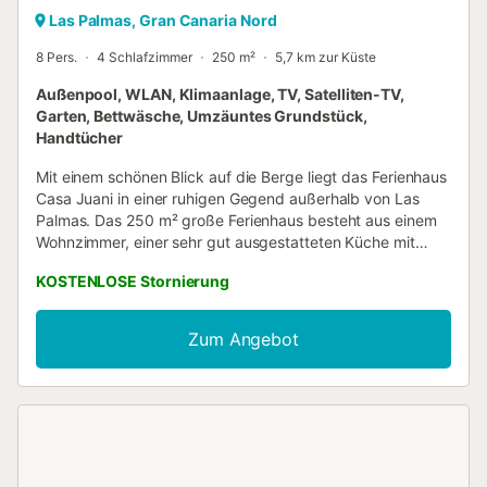
Las Palmas, Gran Canaria Nord
8 Pers.
4 Schlafzimmer
250 m²
5,7 km zur Küste
Außenpool, WLAN, Klimaanlage, TV, Satelliten-TV,
Garten, Bettwäsche, Umzäuntes Grundstück,
Handtücher
Mit einem schönen Blick auf die Berge liegt das Ferienhaus
Casa Juani in einer ruhigen Gegend außerhalb von Las
Palmas. Das 250 m² große Ferienhaus besteht aus einem
Wohnzimmer, einer sehr gut ausgestatteten Küche mit
Geschirrspüler, 4 Schlafzimmern, 1 Badezimmern und 1
KOSTENLOSE Stornierung
zusätzlichen Toilette sowie einem Gäste-WC und bietet
somit Platz für 8 Personen. Zur Ausstattung gehören
außerdem Wi-Fi (für Videoanrufe geeignet), eine
Zum Angebot
Klimaanlage, eine Waschmaschine, ein Trockner sowie ein
Fernseher im Wohnzimmer, in den Schlafzimmern und im
Außenbereich. Außerdem ist eine Tischtennisplatte auf der
Unterkunft vorhanden. Ein Babybett und ein Hochstuhl
sind ebenfalls vorhanden. Das Ferienhaus verfügt über
einen privaten Außenbereich mit einem beheizten Pool,
einen Garten, Gartenmöbel, eine offene Terrasse, eine