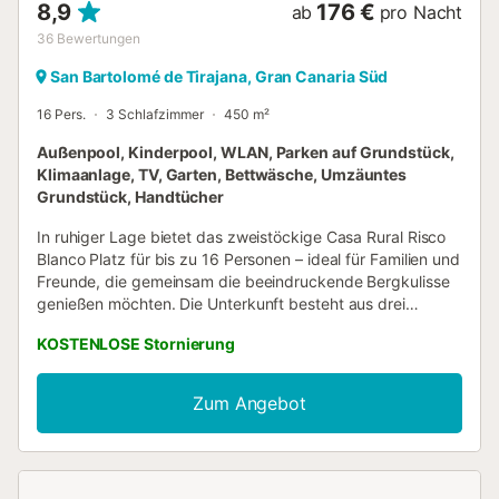
8,9
176 €
ab
pro Nacht
36
Bewertungen
San Bartolomé de Tirajana, Gran Canaria Süd
16 Pers.
3 Schlafzimmer
450 m²
Außenpool, Kinderpool, WLAN, Parken auf Grundstück,
Klimaanlage, TV, Garten, Bettwäsche, Umzäuntes
Grundstück, Handtücher
In ruhiger Lage bietet das zweistöckige Casa Rural Risco
Blanco Platz für bis zu 16 Personen – ideal für Familien und
Freunde, die gemeinsam die beeindruckende Bergkulisse
genießen möchten. Die Unterkunft besteht aus drei
unabhängigen Apartments, die je nach Gästezahl geöffnet
KOSTENLOSE Stornierung
werden: * Apartment A: Bad, kleine Küche, Schlafzimmer
mit Doppelbett und Etagenbett. * Apartment B: Bad, kleine
Küche, Schlafzimmer mit Doppelbett. * Apartment C: Bad,
Zum Angebot
Küche, Schlafzimmer mit Doppelbett, Wohnzimmer mit
zwei Etagenbetten, zwei Schlafsofas und zwei
Einzelbetten. Klimaanlage und Deckenventilator
vorhanden. Alle Einheiten verfügen über Klimaanlage und