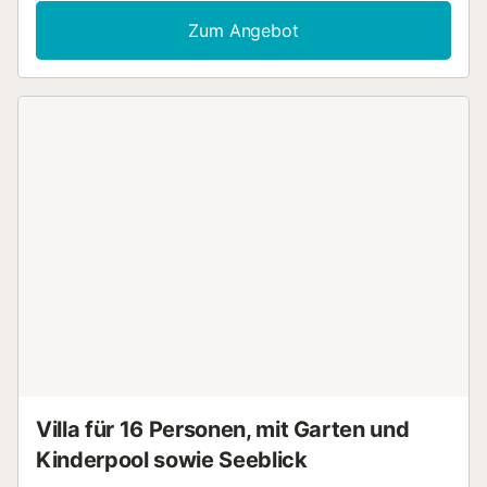
liegt im Gebäude La Casona, das insgesamt 5
Zum Angebot
Ferienwohnungen beherbergt: Lis, Cala, Musa, Iris und
Dalia. Es bietet Platz für 4 Personen und verfügt über
Wohnküche, Bad, 2 Einzelbetten und 1 Doppelbett. Die
Schlafzimmer sind ohne Türen miteinander verbunden, das
Doppelbett ist in das Wohnzimmer integriert. Außerdem
gibt es eine private Terrasse. Personen, die nicht zur
Buchung gehören, sind in unseren Unterkünften nicht
gestattet. Partys sind in unseren Unterkünften strengstens
verboten. Lis teilt sich die Einrichtungen mit 5 weiteren
Apartments; Pool, Pergola, Waschmaschine und Trockner
stehen Ihnen gemeinschaftlich zur Verfügung. Kostenlose
Parkplätze sind vorhanden....
Villa für 16 Personen, mit Garten und
Kinderpool sowie Seeblick