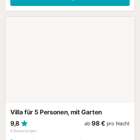
Klimaanlage, Ventilator und Waschmaschine. Auf Anfrage
stehen ein Hochstuhl, ein Babybett sowie ein Zustellbett
für den fünften Gast zur Verfügung. Strandtücher sind auf
Anfrage erhältlich. Im privaten Außenbereich erwarten Sie
eine Terrasse und ein Grill. Zudem haben Sie Zugang zu
einem gemeinschaftlich genutzten Außenbereich mit Pool,
Garten und Außendusche. Kostenlose Parkplätze stehen
an der Straße zur Verfügung. Haustiere, Rauchen und
Veranstaltungen sind nicht gestattet. Im Flur zum Pool und
am Eingang befinden sich Sicherheitskameras und/oder
Audioaufzeichnungsgeräte. Die Unterkunft gibt Hinweise
zur korrekten Mülltrennung; weitere Informationen erhalten
Sie vor Ort. Dieses Haus verfügt über strom- und
wassersparende Einrichtungen....
Villa für 5 Personen, mit Garten
9,8
98 €
ab
pro Nacht
8
Bewertungen