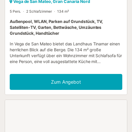
Vega de San Mateo, Gran Canaria Nord
5 Pers.
2 Schlafzimmer
134 m²
Außenpool, WLAN, Parken auf Grundstück, TV,
Satelliten-TV, Garten, Bettwäsche, Umzäuntes
Grundstück, Handtücher
In Vega de San Mateo bietet das Landhaus Tinamar einen
herrlichen Blick auf die Berge. Die 134 m² große
Unterkunft verfügt über ein Wohnzimmer mit Schlafsofa für
eine Person, eine voll ausgestattete Küche mit
Geschirrspüler, 2 Schlafzimmer und 1 Badezimmer und
bietet Platz für 6 Personen. Zu den weiteren
Annehmlichkeiten gehören Highspeed-WLAN mit
Zum Angebot
Arbeitsplatz fürs Homeoffice, Heizung, Waschmaschine
und Fernseher. Ein Babybett und ein Hochstuhl stehen
ebenfalls zur Verfügung. Schlafzimmer 1: 3 Einzelbetten.
Schlafzimmer 2: 1 Queensize-Bett. Wohnzimmer: 1
Schlafsofa für 1 Person. Der Außenbereich umfasst einen
privaten Pool, Garten, Gartenmöbel, offene Terrasse,
überdachte Terrasse, Grill und Außendusche. Entfernung
mit dem Auto zum Flughafen: 32 km zum Flughafen Gran