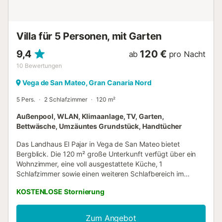
im Voraus über die Buchungsplattform mitgeteilt werden....
Villa für 5 Personen, mit Garten
9,4
120 €
ab
pro Nacht
10
Bewertungen
Vega de San Mateo, Gran Canaria Nord
5 Pers.
2 Schlafzimmer
120 m²
Außenpool, WLAN, Klimaanlage, TV, Garten,
Bettwäsche, Umzäuntes Grundstück, Handtücher
Das Landhaus El Pajar in Vega de San Mateo bietet
Bergblick. Die 120 m² große Unterkunft verfügt über ein
Wohnzimmer, eine voll ausgestattete Küche, 1
Schlafzimmer sowie einen weiteren Schlafbereich im
oberen Teil des Wohnzimmers und 2 Bäder. So finden bis
KOSTENLOSE Stornierung
zu 5 Personen Platz. Zu den weiteren Annehmlichkeiten
zählen Highspeed-WLAN für Videokonferenzen, ein
Arbeitsplatz, Smart-TV mit Streamingdiensten,
Zum Angebot