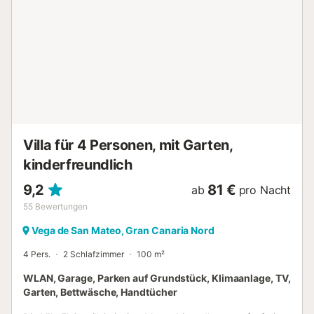
gestattet. Partys sind in unseren Unterkünften streng
verboten. Es steht Ihnen ein kostenloser Parkplatz zur
Verfügung....
Villa für 4 Personen, mit Garten,
kinderfreundlich
9,2
81 €
ab
pro Nacht
55
Bewertungen
Vega de San Mateo, Gran Canaria Nord
4 Pers.
2 Schlafzimmer
100 m²
WLAN, Garage, Parken auf Grundstück, Klimaanlage, TV,
Garten, Bettwäsche, Handtücher