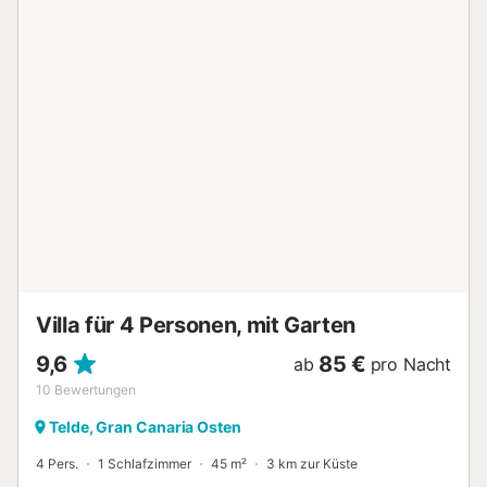
Meer, sowie mit allen Dienstleistungen für einen perfekten
Urlaub an der Südwestküste von Gran Canaria, das zu den
Gebieten mit dem besten Klima der Welt erklärt wurde. In
einer der besten Gegenden der Insel gelegen, mit 3
wunderschönen Golfplätzen und nur wenige Gehminuten
von den Stränden Tauro und Amadores entfernt, bietet sie
einen herrlichen Blick auf den Golfplatz und das Meer.
Umgeben von Natur, Stille und Ruhe, ermöglicht sie einen
entspannten Aufenthalt in der Gegend mit dem besten
Klima der Insel, ganz in der Nähe der wichtigsten
touristischen Attraktionen von Puerto Rico und Mogan,
aber ohne den Lärm der Straßen und Gewerbegebiete. Sie
ist perfekt für einen Urlaub, bei dem Sie sportliche
Aktivitäten wie Golf, Radfahren oder Trekking genießen
können, oder einfach nur bei Yoga...
Villa für 4 Personen, mit Garten
9,6
85 €
ab
pro Nacht
10
Bewertungen
Telde, Gran Canaria Osten
4 Pers.
1 Schlafzimmer
45 m²
3 km zur Küste