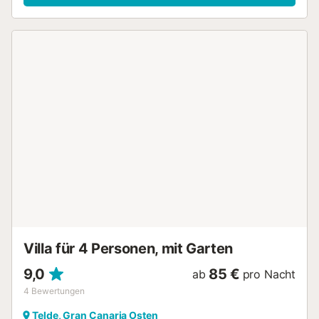
ausgestatteten Küche mit Geschirrspüler, 2 Schlafzimmern
sowie 2 Bädern und bietet somit Platz für 4 Personen. Zur
Ausstattung gehören außerdem WLAN, eine Klimaanlage,
eine Waschmaschine, Satellitenfernsehen und ein
Fernseher. Die Unterkunft bietet auch einen privaten
Außenbereich, in dem Sie die Sonne genießen oder
morgens den Sonnenaufgang beobachten können. Dazu
gehören ein Garten, Terrassen (offen und überdacht), ein
Pool und eine Außendusche. In ca. 15 Autominuten
erreichen Sie Restaurants, Cafés und Bars und der nächste
Supermarkt ist nur 4 Autominuten (1,8 km) entfernt. Der
Strand Playa Mujeres ist 10 Autominuten (7,7 km) und der
Flughafen Gran Canaria 29 Autominuten (39,3 km)
entfernt. Ein Parkplatz ist auf dem Grundstück vorhanden.
Die Bettwäsche und Handtücher sind im Preis inbegriffen.
Der Komplex bietet einen 24-Stunden-Sicherheitsdienst....
Villa für 4 Personen, mit Garten
9,0
85 €
ab
pro Nacht
4
Bewertungen
Telde, Gran Canaria Osten