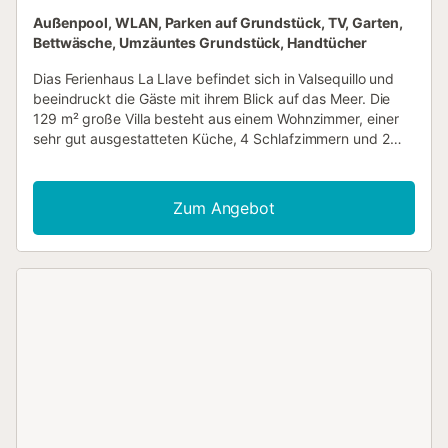
Außenpool, WLAN, Parken auf Grundstück, TV, Garten,
Bettwäsche, Umzäuntes Grundstück, Handtücher
Dias Ferienhaus La Llave befindet sich in Valsequillo und
beeindruckt die Gäste mit ihrem Blick auf das Meer. Die
129 m² große Villa besteht aus einem Wohnzimmer, einer
sehr gut ausgestatteten Küche, 4 Schlafzimmern und 2
Bädern und kann somit 15 Personen beherbergen. Zu den
weiteren Annehmlichkeiten gehören WLAN (geeignet für
Videoanrufe), ein Ventilator, eine Waschmaschine sowie ein
Zum Angebot
Fernseher. Ein Babybett und ein Hochstuhl sind ebenfalls
vorhanden. Zu Ihrem privaten Außenbereich gehören ein
Pool, ein Garten, Gartenmöbel, eine offene Terrasse, eine
überdachte Terrasse, ein Grill und eine Außendusche.
Entfernung zum nächsten Restaurant zu Fuß/mit dem
Auto: 1,28 km. Entfernung zum nächstgelegenen Café zu
Fuß/mit dem Auto: 1,28 km. Entfernung zur
nächstgelegenen Bar zu Fuß/mit dem Auto: 1.21km.
Entfernung zum nächsten Supermarkt zu Fuß oder mit
dem Auto: 1.31km. Entfernung zum Strand zu Fuß oder mit
dem Auto: 14.07km Playa de Melenara. Kostenlose
Parkplätze sind auf dem Grundstück vorhanden. Haustiere