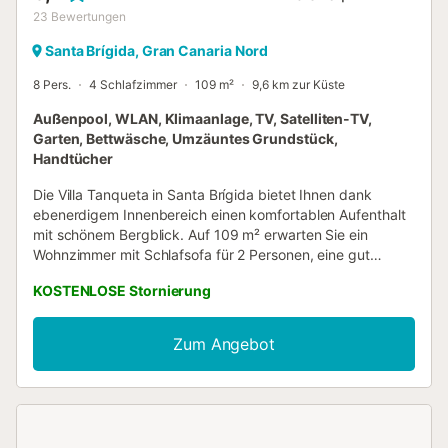
23
Bewertungen
Santa Brígida, Gran Canaria Nord
8 Pers.
4 Schlafzimmer
109 m²
9,6 km zur Küste
Außenpool, WLAN, Klimaanlage, TV, Satelliten-TV,
Garten, Bettwäsche, Umzäuntes Grundstück,
Handtücher
Die Villa Tanqueta in Santa Brígida bietet Ihnen dank
ebenerdigem Innenbereich einen komfortablen Aufenthalt
mit schönem Bergblick. Auf 109 m² erwarten Sie ein
Wohnzimmer mit Schlafsofa für 2 Personen, eine gut
ausgestattete Küche, 4 Schlafzimmer und 2 Bäder – ideal
KOSTENLOSE Stornierung
für bis zu 8 Gäste. Zur Ausstattung gehören WLAN mit
Arbeitsplatz fürs Homeoffice, Smart-TV mit
Streamingdiensten, Klimaanlage, Waschmaschine,
Zum Angebot
Trockner sowie Strand- oder Poolhandtücher. Ein
Kinderreisebett und Hochstuhl sind ebenfalls vorhanden.
Im privaten Außenbereich finden Sie einen Pool
(Beheizung gegen Aufpreis), Garten, offene Terrasse,
Balkon, Grill und Außendusche. Öffentliche Verkehrsmittel