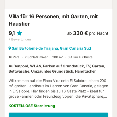
steinernen Wanderwege, kleinen Cafés und geheimen
Ecken umgibt. Es handelt sich um eine strategische Lage
in unmittelbarer Nähe zum südlic...
Villa für 16 Personen, mit Garten, mit
Haustier
9,1
330 €
ab
pro Nacht
7
Bewertungen
San Bartolomé de Tirajana, Gran Canaria Süd
16 Pers.
2 Schlafzimmer
200 m²
3,4 km zur Küste
Außenpool, WLAN, Parken auf Grundstück, TV, Garten,
Bettwäsche, Umzäuntes Grundstück, Handtücher
Willkommen auf der Finca Vidalenta El Salobre, einem 200
m² großen Landhaus im Herzen von Gran Canaria, gelegen
in El Salobre. Hier finden bis zu 16 Gäste Platz – ideal für
große Familien oder Freundesgruppen, die Privatsphäre,
Komfort und Natur in besonderem Ambiente suchen. Die
KOSTENLOSE Stornierung
Unterkunft verfügt über 2 Schlafzimmer und ein
Wohnzimmer mit Schlafmöglichkeiten, sodass alle Gäste