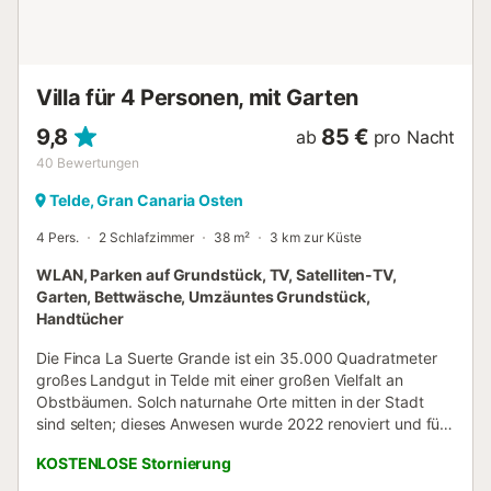
der Unterkunft vorhanden. Das Mitbringen von Haustieren
und Feiern ist nicht erlaubt. Die Unterkunft verfügt über
einen stufenfreien Zugang und Innenbereich....
Villa für 4 Personen, mit Garten
9,8
85 €
ab
pro Nacht
40
Bewertungen
Telde, Gran Canaria Osten
4 Pers.
2 Schlafzimmer
38 m²
3 km zur Küste
WLAN, Parken auf Grundstück, TV, Satelliten-TV,
Garten, Bettwäsche, Umzäuntes Grundstück,
Handtücher
Die Finca La Suerte Grande ist ein 35.000 Quadratmeter
großes Landgut in Telde mit einer großen Vielfalt an
Obstbäumen. Solch naturnahe Orte mitten in der Stadt
sind selten; dieses Anwesen wurde 2022 renoviert und für
Gäste geöffnet. Auf dem Gelände befinden sich 7
KOSTENLOSE Stornierung
Ferienunterkünfte, die an verschiedenen Stellen verteilt
sind. Es handelt sich nicht um ein Hotel. Das Apartment Lis