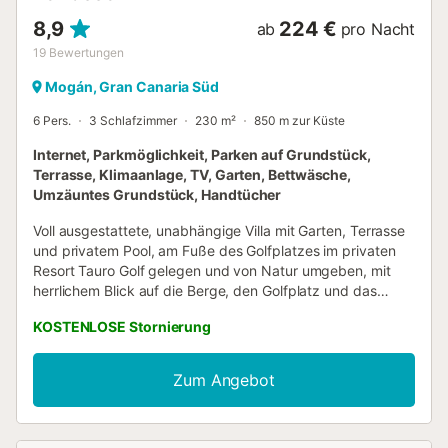
8,9
224 €
ab
pro Nacht
19
Bewertungen
Mogán, Gran Canaria Süd
6 Pers.
3 Schlafzimmer
230 m²
850 m zur Küste
Internet, Parkmöglichkeit, Parken auf Grundstück,
Terrasse, Klimaanlage, TV, Garten, Bettwäsche,
Umzäuntes Grundstück, Handtücher
Voll ausgestattete, unabhängige Villa mit Garten, Terrasse
und privatem Pool, am Fuße des Golfplatzes im privaten
Resort Tauro Golf gelegen und von Natur umgeben, mit
herrlichem Blick auf die Berge, den Golfplatz und das
Meer, sowie mit allen Dienstleistungen für einen perfekten
KOSTENLOSE Stornierung
Urlaub im Südwesten von Gran Canaria, das zu den
Gebieten mit dem besten Klima der Welt erklärt wurde. Voll
ausgestattete, unabhängige Villa mit Garten, Terrasse und
Zum Angebot
privatem Pool, am Fuße des Golfplatzes im privaten Resort
Tauro Golf gelegen und von Natur umgeben, mit
herrlichem Blick auf die Berge, den Golfplatz und das