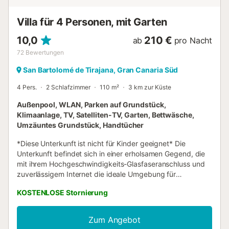
Unterkunft hat Richtlinien, die den Gästen bei der
korrekten Mülltrennung helfen. Weitere Informationen sind
Villa für 4 Personen, mit Garten
vor Ort erhält...
10,0
210 €
ab
pro Nacht
72
Bewertungen
San Bartolomé de Tirajana, Gran Canaria Süd
4 Pers.
2 Schlafzimmer
110 m²
3 km zur Küste
Außenpool, WLAN, Parken auf Grundstück,
Klimaanlage, TV, Satelliten-TV, Garten, Bettwäsche,
Umzäuntes Grundstück, Handtücher
*Diese Unterkunft ist nicht für Kinder geeignet* Die
Unterkunft befindet sich in einer erholsamen Gegend, die
mit ihrem Hochgeschwindigkeits-Glasfaseranschluss und
zuverlässigem Internet die ideale Umgebung für
Fernarbeiter darstellt. Las Terrazas Villa 3 befindet sich in
KOSTENLOSE Stornierung
einer exklusiven Anlage mit Golfplatz in El Salobre und
bietet einen Blick auf das Meer und die Berge. Das
moderne, 2-stöckige Haus mit lichtdurchfluteten Räumen
Zum Angebot
besteht aus einem Wohn-/Esszimmer, einer gut