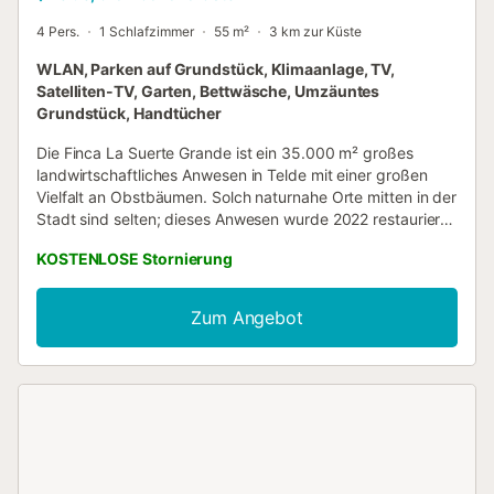
4 Pers.
1 Schlafzimmer
55 m²
3 km zur Küste
WLAN, Parken auf Grundstück, Klimaanlage, TV,
Satelliten-TV, Garten, Bettwäsche, Umzäuntes
Grundstück, Handtücher
Die Finca La Suerte Grande ist ein 35.000 m² großes
landwirtschaftliches Anwesen in Telde mit einer großen
Vielfalt an Obstbäumen. Solch naturnahe Orte mitten in der
Stadt sind selten; dieses Anwesen wurde 2022 restauriert
und für Gäste geöffnet. Die Finca bietet 7
KOSTENLOSE Stornierung
Ferienunterkünfte, die sich auf verschiedene Bereiche des
Grundstücks verteilen. Es handelt sich nicht um ein Hotel.
Das Apartment Cala befindet sich im Gebäude La Casona,
Zum Angebot
das noch 4 weitere Ferienwohnungen beherbergt: Musa,
Lis, Iris und Dalia. Es bietet Platz für 4 Personen und
verfügt über einen Wohnbereich mit Küche, ein Bad, 2
Einzelbetten, ein Schlafsofa für 2 Personen sowie eine
private Terrasse. Cala nutzt gemeinsam mit 5 weiteren
Apartments Einrichtungen wie den Pool, eine Pergola,
Waschmaschine und Trockner. Personen, die nicht zur
Buchung gehören, sind in unseren Unterkünften nicht