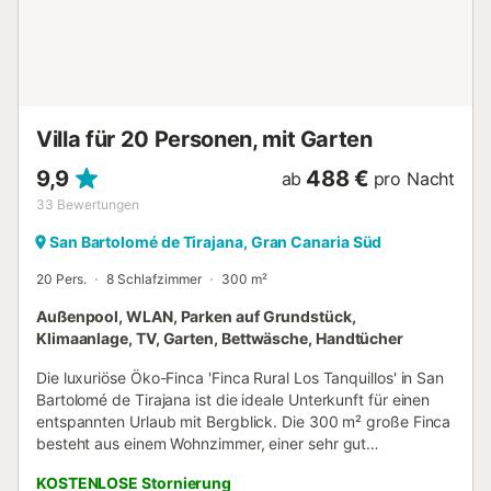
sind auf Anfrage gegen eine zusätzliche Gebühr von 25 €
pro Tier und Aufenthalt erlaubt. Eine Klimaanlage ist
derzeit nicht verfügbar. Die Villa ist stufenlos zugänglich.
Das Haus hat einen stufenlosen Zugang. Stehventilator auf
Anfrage erhältlich Die Überwachungskamera ist mit der
Alarmanlage verbunden, die nur im Falle einer Straftat
Villa für 20 Personen, mit Garten
aktiviert wird. Partys sind nicht erlaubt. Han...
9,9
488 €
ab
pro Nacht
33
Bewertungen
San Bartolomé de Tirajana, Gran Canaria Süd
20 Pers.
8 Schlafzimmer
300 m²
Außenpool, WLAN, Parken auf Grundstück,
Klimaanlage, TV, Garten, Bettwäsche, Handtücher
Die luxuriöse Öko-Finca 'Finca Rural Los Tanquillos' in San
Bartolomé de Tirajana ist die ideale Unterkunft für einen
entspannten Urlaub mit Bergblick. Die 300 m² große Finca
besteht aus einem Wohnzimmer, einer sehr gut
ausgestatteten Küche, 5 Schlafzimmern und 5 Bädern
KOSTENLOSE Stornierung
sowie 2 Gäste-WCs und bietet somit Platz für 18 Personen.