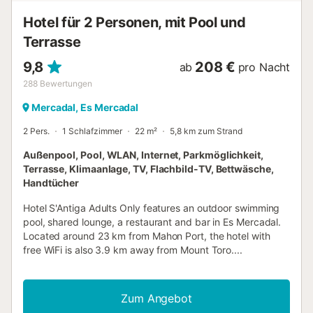
Hotel für 2 Personen, mit Pool und
Terrasse
9,8
208 €
ab
pro Nacht
288
Bewertungen
Mercadal, Es Mercadal
2 Pers.
1 Schlafzimmer
22 m²
5,8 km zum Strand
Außenpool, Pool, WLAN, Internet, Parkmöglichkeit,
Terrasse, Klimaanlage, TV, Flachbild-TV, Bettwäsche,
Handtücher
Hotel S'Antiga Adults Only features an outdoor swimming
pool, shared lounge, a restaurant and bar in Es Mercadal.
Located around 23 km from Mahon Port, the hotel with
free WiFi is also 3.9 km away from Mount Toro....
Zum Angebot