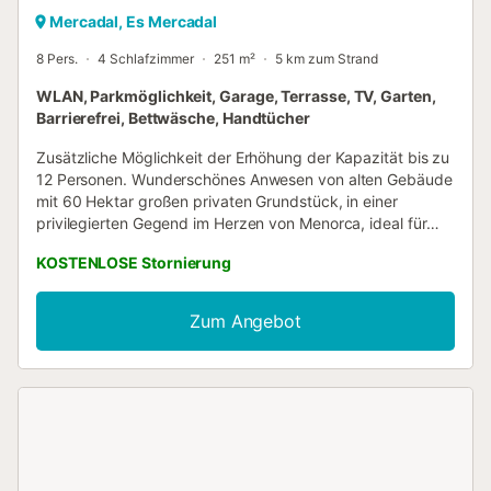
Mercadal, Es Mercadal
8 Pers.
4 Schlafzimmer
251 m²
5 km zum Strand
WLAN, Parkmöglichkeit, Garage, Terrasse, TV, Garten,
Barrierefrei, Bettwäsche, Handtücher
Zusätzliche Möglichkeit der Erhöhung der Kapazität bis zu
12 Personen. Wunderschönes Anwesen von alten Gebäude
mit 60 Hektar großen privaten Grundstück, in einer
privilegierten Gegend im Herzen von Menorca, ideal für
den Genuss der Landschaft. Es hat einen schönen Garten
KOSTENLOSE Stornierung
mit einem Swimmingpool, einem Sitzbereich und einer
überdachten Terrasse mit herrlichem Blick über die
Landschaft der Insel. Das gemütliche Dorf Es Mercadal,
Zum Angebot
die guten Restaurants, Bars, Geschäften und
Supermärkten hat, ist zu Fuß erreichbar, aber das Hotel ist
auch der perfekte Ausgangspunkt für Ausflüge zu den
malerischen Hafen und gastronomische Dorf Fornells und
den wunderschönen Stränden von Cavalleria und
Pregonda an der Nordküste, oder überall auf der Insel....