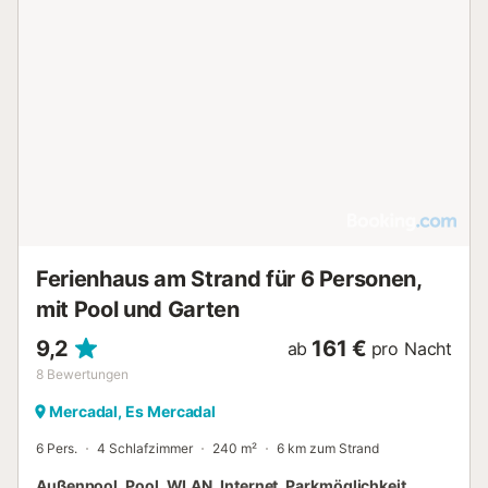
Ferienhaus am Strand für 6 Personen,
mit Pool und Garten
9,2
161 €
ab
pro Nacht
8
Bewertungen
Mercadal, Es Mercadal
6 Pers.
4 Schlafzimmer
240 m²
6 km zum Strand
Außenpool, Pool, WLAN, Internet, Parkmöglichkeit,