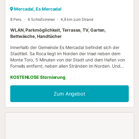
Mercadal, Es Mercadal
8 Pers.
4 Schlafzimmer
4,9 km zum Strand
WLAN, Parkmöglichkeit, Terrasse, TV, Garten,
Bettwäsche, Handtücher
Innerhalb der Gemeinde Es Mercadal befindet sich der
Stadtteil. Sa Roca liegt im Norden der Insel neben dem
Monte Toro, 5 Minuten von der Stadt und dem Hafen von
Fornells entfernt, neben allen Stränden im Norden. Und
innerhalb dieser Villa Manu, voll ausgestattetes,
KOSTENLOSE Stornierung
unabhängiges und privates Haus. Erhältlich auch für
Herbst und Winter, da es eine Heizung im ganzen Haus
und einen Holzofen im Wohnzimmer hat. Ideal, um einen
Zum Angebot
schönen Urlaub in Frieden und Ruhe zu genießen! Das
Haus verfügt über Smart-TV, Amazon Prime, Serien und
Filme. Der Poolbereich verfügt über Sicherheitszäune. Sie
werden empfohlen, wenn Kinder anwesend sind. An der
Zugangstür befindet sich ein Safe, der das Öffnen durch
Kinder verhindert. Das Haus hat Trinkwasser von einem
Wasserenthärter und einer Osmosegruppe....