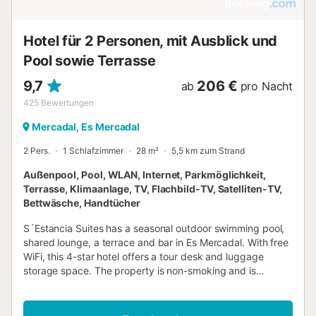
Hotel für 2 Personen, mit Ausblick und
Pool sowie Terrasse
9,7
206 €
ab
pro Nacht
425
Bewertungen
Mercadal, Es Mercadal
2 Pers.
1 Schlafzimmer
28 m²
5,5 km zum Strand
Außenpool, Pool, WLAN, Internet, Parkmöglichkeit,
Terrasse, Klimaanlage, TV, Flachbild-TV, Satelliten-TV,
Bettwäsche, Handtücher
S´Estancia Suites has a seasonal outdoor swimming pool,
shared lounge, a terrace and bar in Es Mercadal. With free
WiFi, this 4-star hotel offers a tour desk and luggage
storage space. The property is non-smoking and is
situated 23 km from Mahon......