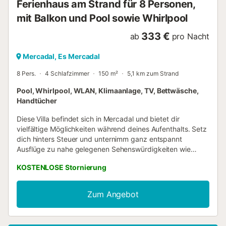
Ferienhaus am Strand für 8 Personen,
mit Balkon und Pool sowie Whirlpool
333 €
ab
pro Nacht
Mercadal, Es Mercadal
8 Pers.
4 Schlafzimmer
150 m²
5,1 km zum Strand
Pool, Whirlpool, WLAN, Klimaanlage, TV, Bettwäsche,
Handtücher
Diese Villa befindet sich in Mercadal und bietet dir
vielfältige Möglichkeiten während deines Aufenthalts. Setz
dich hinters Steuer und unternimm ganz entspannt
Ausflüge zu nahe gelegenen Sehenswürdigkeiten wie
Platja de Sant Tomàs (43 Autominuten) oder Strand von
KOSTENLOSE Stornierung
Son Bou (32 Autominuten). Nach deiner Rückkehr in diese
Villa mit 150 Quadratmetern kannst du am Pool
ausspannen oder im Whirlpool etwas trinken. Auch den
Zum Angebot
Balkon wirst du sicherlich mögen. Wenn du genug Zeit an
der frischen Luft verbracht hast, gibt es auch drinnen
dank WLAN-Internetzugang und Fernseher tolle