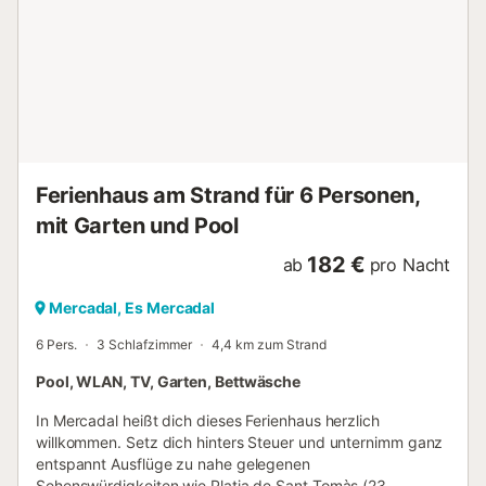
weiteren Annehmlichkeiten vor Ort gehören Bettwäsche,
ein Schreibtisch und ein Bügeleisen/Bügelbrett....
Ferienhaus am Strand für 6 Personen,
mit Garten und Pool
182 €
ab
pro Nacht
Mercadal, Es Mercadal
6 Pers.
3 Schlafzimmer
4,4 km zum Strand
Pool, WLAN, TV, Garten, Bettwäsche
In Mercadal heißt dich dieses Ferienhaus herzlich
willkommen. Setz dich hinters Steuer und unternimm ganz
entspannt Ausflüge zu nahe gelegenen
Sehenswürdigkeiten wie Platja de Sant Tomàs (23