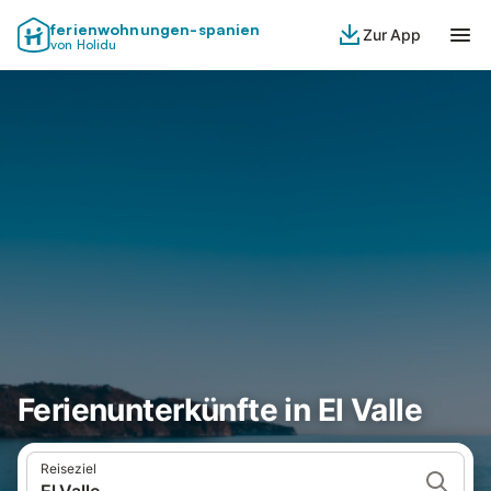
ferienwohnungen-spanien
Zur App
von Holidu
Ferienunterkünfte in El Valle
Reiseziel