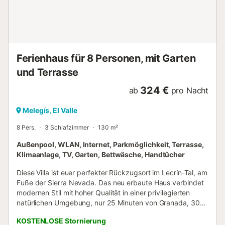
Ferienhaus für 8 Personen, mit Garten
und Terrasse
324 €
ab
pro Nacht
Melegís, El Valle
8 Pers.
3 Schlafzimmer
130 m²
Außenpool, WLAN, Internet, Parkmöglichkeit, Terrasse,
Klimaanlage, TV, Garten, Bettwäsche, Handtücher
Diese Villa ist euer perfekter Rückzugsort im Lecrín-Tal, am
Fuße der Sierra Nevada. Das neu erbaute Haus verbindet
modernen Stil mit hoher Qualität in einer privilegierten
natürlichen Umgebung, nur 25 Minuten von Granada, 30
Minuten von der tropischen Küste und 20 Minuten von der
KOSTENLOSE Stornierung
Alpujarra entfernt. Die Villa verfügt über 3 Schlafzimmer