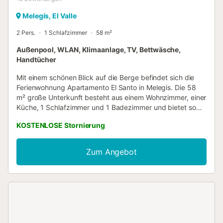
Melegís, El Valle
2 Pers.
1 Schlafzimmer
58 m²
Außenpool, WLAN, Klimaanlage, TV, Bettwäsche,
Handtücher
Mit einem schönen Blick auf die Berge befindet sich die
Ferienwohnung Apartamento El Santo in Melegis. Die 58
m² große Unterkunft besteht aus einem Wohnzimmer, einer
Küche, 1 Schlafzimmer und 1 Badezimmer und bietet somit
Platz für 2 Personen. Zur Ausstattung gehören außerdem
KOSTENLOSE Stornierung
Highspeed-Wi-Fi (für Videoanrufe geeignet), eine TV, eine
Klimaanlage, ein Ventilator, eine Waschmaschine sowie
Strand-/Poolhandtücher. Haustiere, Rauchen und
Zum Angebot
Veranstaltungen sind nicht erlaubt. Die Unterkunft bietet
hausgemachte/eigene Produkte an. Massagen können auf
Anfrage und gegen eine zusätzliche Gebühr direkt in der
Unterkunft vereinbart werden....