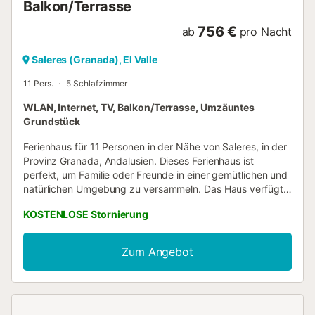
Balkon/Terrasse
der unteren Terrasse gibt es viele Sitzgelegenheiten, die
auf Wunsch auch Schatten spenden. Die obere Terrasse
756 €
ab
pro Nacht
ver...
Saleres (Granada), El Valle
11 Pers.
5 Schlafzimmer
WLAN, Internet, TV, Balkon/Terrasse, Umzäuntes
Grundstück
Ferienhaus für 11 Personen in der Nähe von Saleres, in der
Provinz Granada, Andalusien. Dieses Ferienhaus ist
perfekt, um Familie oder Freunde in einer gemütlichen und
natürlichen Umgebung zu versammeln. Das Haus verfügt
über einen privaten Pool, der von einem wunderschönen
KOSTENLOSE Stornierung
Garten umgeben ist, ideal, um die andalusische Sonne zu
genießen. Es bietet ein gemütliches Wohnzimmer, fünf
Schlafzimmer, eine moderne Küche, ein komplettes
Zum Angebot
Badezimmer, drei Bäder mit Dusche und eine Terrasse mit
beeindruckendem Ausblick. Außerdem gibt es ein Außen-
WC für zusätzlichen Komfort. Beim Betreten des Hauses
fällt ein helles Design ins Auge. Im Erdgeschoss befinden