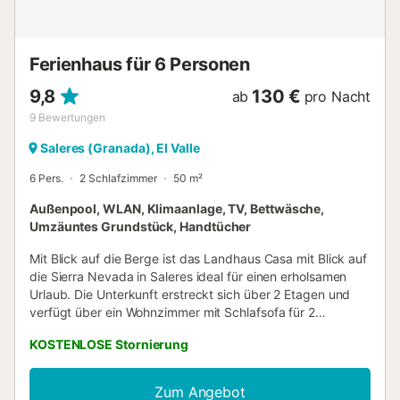
die Nutzung des Leitungswassers auswirken können....
Ferienhaus für 6 Personen
9,8
130 €
ab
pro Nacht
9
Bewertungen
Saleres (Granada), El Valle
6 Pers.
2 Schlafzimmer
50 m²
Außenpool, WLAN, Klimaanlage, TV, Bettwäsche,
Umzäuntes Grundstück, Handtücher
Mit Blick auf die Berge ist das Landhaus Casa mit Blick auf
die Sierra Nevada in Saleres ideal für einen erholsamen
Urlaub. Die Unterkunft erstreckt sich über 2 Etagen und
verfügt über ein Wohnzimmer mit Schlafsofa für 2
Personen, eine Küche, 2 Schlafzimmer und 1 Badezimmer
KOSTENLOSE Stornierung
sowie ein zusätzliches Gäste-WC. Bis zu 6 Personen finden
hier Platz. Ein separater Arbeitsplatz für das Homeoffice
und ein Smart-TV mit Streamingdiensten stehen Ihnen zur
Zum Angebot