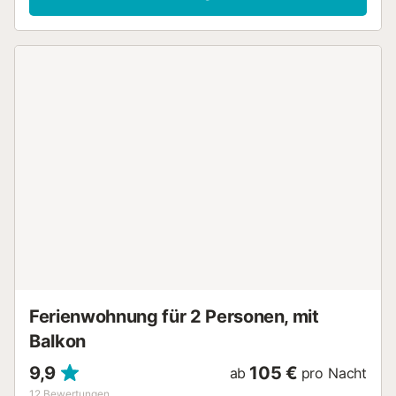
Verfügung. Ein Babybett ist ebenfalls vorhanden. WLAN
und Handtücher werden bereitgestellt. Die Schlafzimmer
sind klimatisiert; das Wohnzimmer ist mit Ventilatoren
ausgestattet, da dieser Bereich durch die natürliche
Frische keine Klimaanlage benötigt. Im privaten
Außenbereich erwarten Sie ein Pool, eine Terrasse, ein Grill
und eine Außendusche – perfekt, um das sonnige Klima zu
genießen und im Freien zusammenzukommen. Das Haus
liegt etwa 100 Meter von der ausgewiesenen Parkzone
entfernt, in der Sie Ihr Auto abstellen. Kostenlose
Parkplätze sind auf der Straße vorhanden. Haustiere,
Rauchen und Veranstaltungen sind nicht gestattet. Die
Unterkunft verfügt über energiesparende Beleuchtung.
Der Pool ist durchgehend 1,5 Meter tief....
Ferienwohnung für 2 Personen, mit
Balkon
9,9
105 €
ab
pro Nacht
12
Bewertungen