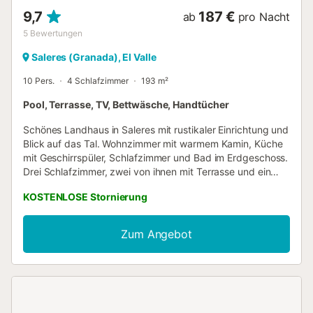
9,7
187 €
ab
pro Nacht
5
Bewertungen
Saleres (Granada), El Valle
10 Pers.
4 Schlafzimmer
193 m²
Pool, Terrasse, TV, Bettwäsche, Handtücher
Schönes Landhaus in Saleres mit rustikaler Einrichtung und
Blick auf das Tal. Wohnzimmer mit warmem Kamin, Küche
mit Geschirrspüler, Schlafzimmer und Bad im Erdgeschoss.
Drei Schlafzimmer, zwei von ihnen mit Terrasse und ein
Badezimmer im Obergeschoss. Ruhe und Natur umgeben
KOSTENLOSE Stornierung
dieses Haus. Sie können Spaziergänge durch die Straßen
dieser typischen Stadt Granada genießen. Barranco de la
Luna ein paar Minuten zu Fuß. Tropische Küste nur 30min
Zum Angebot
und Granada ca. 35min. Skigebiet der Sierra Nevada
50min.Schwimmbad für den privaten Gebrauch von 3,38 *
2,52m. Geöffnet in den Sommermonaten, fragen Sie nach
Öffnung und Schließung Termine....