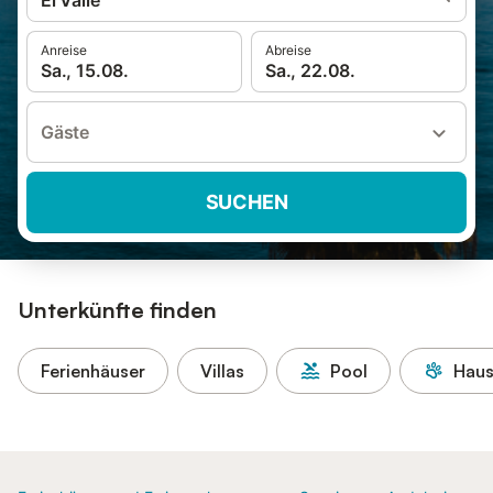
El Valle
Anreise
Abreise
Sa., 15.08.
Sa., 22.08.
Gäste
SUCHEN
Unterkünfte finden
Ferienhäuser
Villas
Pool
Haus