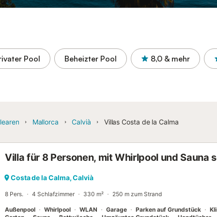
rivater Pool
Beheizter Pool
8,0
& mehr
learen
Mallorca
Calvià
Villas Costa de la Calma
Villa für 8 Personen, mit Whirlpool und Sauna
Costa de la Calma, Calvià
8 Pers.
4 Schlafzimmer
330 m²
250 m zum Strand
Außenpool
Whirlpool
WLAN
Garage
Parken auf Grundstück
Kl