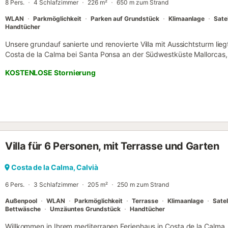
8 Pers.
4 Schlafzimmer
226 m²
650 m zum Strand
WLAN
Parkmöglichkeit
Parken auf Grundstück
Klimaanlage
Sate
Handtücher
Unsere grundauf sanierte und renovierte Villa mit Aussichtsturm lie
Costa de la Calma bei Santa Ponsa an der Südwestküste Mallorcas
Touristenrummel! Sie bietet Ihnen ein großzügiges Grundstück mit 
KOSTENLOSE Stornierung
Personen. Bei einer Wohnfläche von ca. 226 qm finden Sie auf zwe
Wohnbereiche. Der Pool (4,5 x 10,5 Meter) wurde mit modernster 
mit Farbumschlag, Wasseraufbereitung ohne Chemikalien durch natür
Heilwirkung auf die Haut punkten kann. Im Erdgeschoß befindet sic
Wohn-/Esszimmer mit Kamin, eine moderne und vollständig ausgest
ein Schlafzimmer mit renoviertem Bad en Suite. Im EG gibt es weite
Gästetoilette und Waschmaschine. Im Obergeschoß befinden sich dr
Villa für 6 Personen, mit Terrasse und Garten
Turmzimmer mit Treppe zum Aussichtsturm mit gemütlicher Sitzgrup
en Suite. Alle Schlaf- und Wohnräume wurden mit superleisen Klimag
modernster Invertertechnik stufenlos und besonders energiespare
Costa de la Calma, Calvià
stehen aber auch Ventilatoren zur Verfügung. Genießen Sie Ihren Au
6 Pers.
3 Schlafzimmer
205 m²
250 m zum Strand
einer exklusiven und ruhigen Gegen...
Außenpool
WLAN
Parkmöglichkeit
Terrasse
Klimaanlage
Satel
Bettwäsche
Umzäuntes Grundstück
Handtücher
Willkommen in Ihrem mediterranen Ferienhaus in Costa de la Calma, 