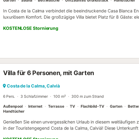
Garten
Sauna
Bettwäsche
Umzäuntes Grundstück
Handtücher
In Costa de la Calma verbindet die beeindruckende Casa Blanca En 
luxuriösem Komfort. Die großzügige Villa bietet Platz für 8 Gäste:
Kunstwerken, gut ausgestattete Küche, 5 Schlafzimmer, 4 Bäder
KOSTENLOSE Stornierung
Klimaanlage, Bose-Soundsystem, Kamin, Satelliten-TV, Babybett u
der private Infinity-Pool mit Meerblick, beleuchteter Whirlpool, Sau
Fitnessgeräten und Liegen unter dem Sonnensegel – dazu eine Tisch
Zwei Premium-E-Mountainbikes stehen unseren Gästen kostenfrei zu
und Küstenwege rund um die Villa. Nur etwa 4 Gehminuten unterhalb
Chiringuito direkt am Meer mit gutem Essen – ideal für den Ankunf
Restaurants und Bars in 1 km, zwei schöne Buchten mit kristallklar
Villa für 6 Personen, mit Garten
für Freunde (gemeinsam grillen und Spaß haben – jeder hat seinen 
herrlich erholsam), Sportbegeisterte (top zum Radfahren und Train
und Arbeitsgruppen (ideal für Workshops mit Meerblick). Tipp: Ein 
Costa de la Calma, Calvià
besonders. Auch im Winter einzigartig: Die Villa hat den komplette
6 Pers.
3 Schlafzimmer
100 m²
300 m zum Strand
und Fußbodenhe...
Außenpool
Internet
Terrasse
TV
Flachbild-TV
Garten
Bettw
Handtücher
Genießen Sie einen unvergesslichen Urlaub in diesem weitläufigen 
in der Touristengegend Costa de la Calma, Calviá! Diese Unterkunft 
Terrasse, ihren großen Pool und ihre Lage in der Nähe von Gesch