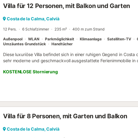
Villa für 12 Personen, mit Balkon und Garten
separatem WC), 3 Doppelzimmer (alle mit Waschbecken ausgestatte
Gästetoilette mit Waschbecken, eine ausgestattete Küche und ein
zur Hauptterrasse mit Sofas, Sonnenliegen und Tischen mit Stühlen 
Costa de la Calma, Calvià
finden Sie zwei Schlafzimmer mit insgesamt sechs Einzelbetten, 
12 Pers.
6 Schlafzimmer
235 m²
400 m zum Strand
mit Dusche, Zugang zu einer überdachten Terrasse und den Weg m
eine Außendusche. Villa Rivo verf...
Außenpool
WLAN
Parkmöglichkeit
Klimaanlage
Satelliten-TV
Umzäuntes Grundstück
Handtücher
Diese luxuriöse Villa befindet sich in einer ruhigen Gegend in Costa 
sehr moderne und geschmackvoll ausgestattete Ferienimmobilie in
Jahres verbringen kann. Die Villa ist voll ausgestattet und ideal fü
KOSTENLOSE Stornierung
in einer Top Gegend. Strände und Restaurants sind nur wenige Minu
Grundstück auf der Strasse Meerblick von der oberen Etage 4 Terra
Personen12 Wohnfläche ca. 235 m² Grundstück ca. 802 m² Wohnzi
Doppelschlafzimmer 6 Küche 2 Badezimmer 5 Waschraum 1 Garten.
Villa für 8 Personen, mit Garten und Balkon
Costa de la Calma, Calvià