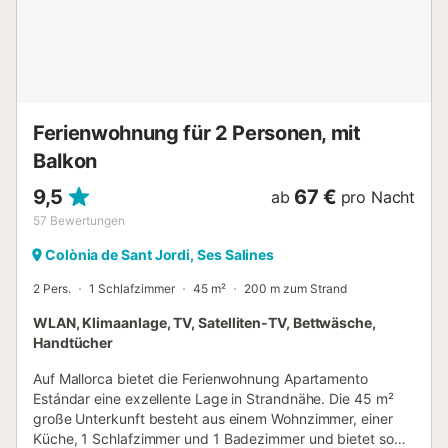
Gaskochfeldern, Toaster, Wasserkocher und elektrischer
Kaffeemaschine ausgestattet und verfügt über einen
Esstisch sowie direkten Zugang zur Terrasse. Ein
separates Bad mit Dusche und WC bedient die übrigen
Schlafzimmer. Die Terrasse bietet Panoramablick auf das
Meer und ist mit Terrassenmöbeln und 4 Liegestühlen
Ferienwohnung für 2 Personen, mit
ausgestattet. Ausstattung Die Küche verfügt über einen
Ofen, ein Glaskochfeld, 4 Gaskochfelder, eine Ges...
Balkon
9,5
67 €
ab
pro Nacht
57
Bewertungen
Colònia de Sant Jordi, Ses Salines
2 Pers.
1 Schlafzimmer
45 m²
200 m zum Strand
WLAN, Klimaanlage, TV, Satelliten-TV, Bettwäsche,
Handtücher
Auf Mallorca bietet die Ferienwohnung Apartamento
Estándar eine exzellente Lage in Strandnähe. Die 45 m²
große Unterkunft besteht aus einem Wohnzimmer, einer
Küche, 1 Schlafzimmer und 1 Badezimmer und bietet somit