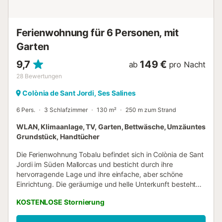
Ferienwohnung für 6 Personen, mit
Garten
9,7
149 €
ab
pro Nacht
28
Bewertungen
Colònia de Sant Jordi, Ses Salines
6 Pers.
3 Schlafzimmer
130 m²
250 m zum Strand
WLAN, Klimaanlage, TV, Garten, Bettwäsche, Umzäuntes
Grundstück, Handtücher
Die Ferienwohnung Tobalu befindet sich in Colònia de Sant
Jordi im Süden Mallorcas und besticht durch ihre
hervorragende Lage und ihre einfache, aber schöne
Einrichtung. Die geräumige und helle Unterkunft besteht
aus einem Wohnzimmer, einer sehr gut ausgestatteten
KOSTENLOSE Stornierung
Küche mit Geschirrspüler, 3 Schlafzimmern (zwei mit je 2
Einzelbetten) sowie 2 Bädern (beide mit Badewanne) und