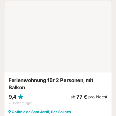
Augenblick auf dem Sofa bevor Sie gemeinsam auf dem
Cerankochfeld in der Küche eins Ihrer Lieblingsgerichte
zubereiten. In der Küche stehen dafür alle wichtigen
Geräte und Utensilien bereit. Praktisch für ein schnelles
Frühstück oder einen Snack am Nachmittag ist der
Küchentresen, der diesem Bereich vom Esstisch trennt. Auf
der gleichen Ebene gibt es ein Bad mit Dusche, die den
Boden und zwei Schlafzimmer mit Kleiderschrank und
Klimaanlage, beide mit Doppelbett dient. Einer von ihnen
hat auch ein eigenes Bad mit Dusche. In der oberen Etage
gibt es ein weiteres Schlafzimmer mit 1 Einzelbett und
Zugang zu einer Terrasse. Der Blick von hier oben ist
atemberaubend, an klaren Tagen blickt man bis zur Insel
Cabrera! Hier befindet sich die Waschmaschine, Bügelbrett
und Bügeleisen. Das Wohngebiet Colonia d...
Ferienwohnung für 2 Personen, mit
Balkon
9,4
77 €
ab
pro Nacht
20
Bewertungen
Colònia de Sant Jordi, Ses Salines