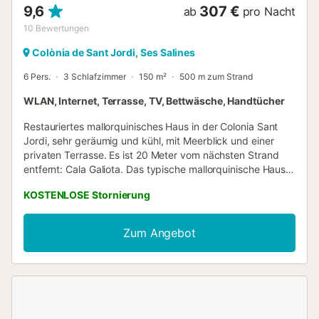
9,6
307 €
ab
pro Nacht
10
Bewertungen
Colònia de Sant Jordi, Ses Salines
6 Pers.
3 Schlafzimmer
150 m²
500 m zum Strand
WLAN, Internet, Terrasse, TV, Bettwäsche, Handtücher
Restauriertes mallorquinisches Haus in der Colonia Sant
Jordi, sehr geräumig und kühl, mit Meerblick und einer
privaten Terrasse. Es ist 20 Meter vom nächsten Strand
entfernt: Cala Galiota. Das typische mallorquinische Haus
befindet sich in der Colonia de Sant Jordi an der Südspitze
KOSTENLOSE Stornierung
Mallorcas. Die Stadt liegt in der Nähe der besten Strände
der Insel, einschließlich des bekannten Strandes von Es
Trenc mit seinem wunderschönen weißen Sand und dem
Zum Angebot
türkisfarbenen Wasser. Das mit Charme komplett
renovierte Haus bietet einen herrlichen Blick auf Cala
Galiota und den Leuchtturm. Die vordere Terrasse mit Grill,
Essbereich und Hängematte ist der perfekte Ort, um einen
entspannten Sommerabend zu genießen. Wenn Sie die
Ruhe der Nebensaison bevorzugen, verfügt das Haus über