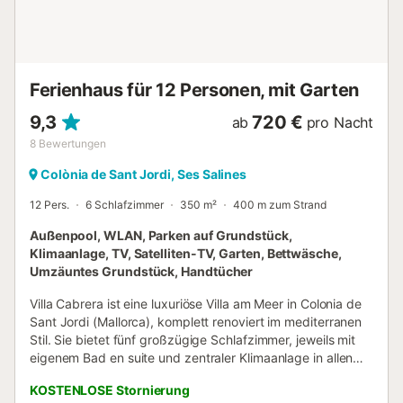
Ferienhaus für 12 Personen, mit Garten
9,3
720 €
ab
pro Nacht
8
Bewertungen
Colònia de Sant Jordi, Ses Salines
12 Pers.
6 Schlafzimmer
350 m²
400 m zum Strand
Außenpool, WLAN, Parken auf Grundstück,
Klimaanlage, TV, Satelliten-TV, Garten, Bettwäsche,
Umzäuntes Grundstück, Handtücher
Villa Cabrera ist eine luxuriöse Villa am Meer in Colonia de
Sant Jordi (Mallorca), komplett renoviert im mediterranen
Stil. Sie bietet fünf großzügige Schlafzimmer, jeweils mit
eigenem Bad en suite und zentraler Klimaanlage in allen
Räumen. Das helle Hauptwohnzimmer begeistert mit
KOSTENLOSE Stornierung
Panoramablick auf das Meer, die Küche ist voll