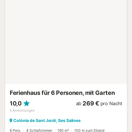
WLAN mit Movistar, Haartrockner. Kinderbett und
Hochstuhl auf Anfrage erhältlich. Rauchen und Partys sind
nicht gestattet. Haustiere sind nicht erlaubt. Es gibt
KEINEN Aufzug im Gebäude. Kostenlose Parkplätze 100 m
entfernt. Die Reisepässe werden einige Tage vor der
Ankunft angefordert. Der Hafen von Colonia de San Jordi
und der Strand sind am Ende der Straße, weniger als 2
Gehminuten entfernt. Nahegelegene Strände: Es Trenc,
Ses Covetes, Nationalpark Mondragó Buchten: Es Carbó,
Ses Roquetes Lokaler Markt: Jeden Mittwoch Restaurant
Sal de Cocó, mallorquinische Spitzenküche Restaurant
Cassai Beach House, mediterrane Küche Ideal für Umzüge,
Telearbeit oder persönliche Gründe. Voll ausgestattete
Wohnung, ohne touristische Dienstleistungen. Ve...
Ferienhaus für 6 Personen, mit Garten
10,0
269 €
ab
pro Nacht
6
Bewertungen
Colònia de Sant Jordi, Ses Salines
6 Pers.
4 Schlafzimmer
160 m²
100 m zum Strand