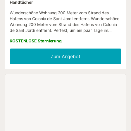
Handtücher
Wunderschöne Wohnung 200 Meter vom Strand des
Hafens von Colonia de Sant Jordi entfernt. Wunderschöne
Wohnung 200 Meter vom Strand des Hafens von Colonia
de Sant Jordi entfernt. Perfekt, um ein paar Tage im
Urlaub zu verbringen, ohne ein Auto nehmen zu müssen,
KOSTENLOSE Stornierung
um zu den besten Stränden im Süden Mallorcas zu
gelangen. Geeignet für 4 Personen. Restaurants, Bars,
Bäckerei, Kajakverleih, alles nur wenige Gehminuten von
Zum Angebot
der Wohnung entfernt. Colonia de Sant Jordi liegt im
Süden Mallorcas und drumherum befinden sich die besten
langen weißen Sandstrände....