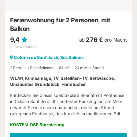
Ferienwohnung für 2 Personen, mit
Balkon
9,4
276 €
ab
pro Nacht
11
Bewertungen
Colònia de Sant Jordi, Ses Salines
2 Pers.
1 Schlafzimmer
84 m²
20 m zum Strand
WLAN, Klimaanlage, TV, Satelliten-TV, Bettwäsche,
Umzäuntes Grundstück, Handtücher
Entdecken Sie dieses spektakuläre Beachfront Penthouse
in Colonia Sant Jordi. Ihr perfekter Rückzugsort am Meer
erwartet Sie in diesem charmanten, direkt am Strand
gelegenen Penthouse, das kürzlich im mediterranen Stil
renoviert wurde. Nur für Erwachsene. Maximal 2 Personen.
KOSTENLOSE Stornierung
Dieses Penthouse vereint mediterranes Design, Komfort
und Exklusivität. Es verfügt über eine großzügige