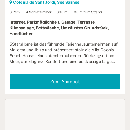
Colònia de Sant Jordi, Ses Salines
8 Pers.
4 Schlafzimmer
300 m²
30 m zum Strand
Internet, Parkmöglichkeit, Garage, Terrasse,
Klimaanlage, Bettwäsche, Umzäuntes Grundstück,
Handtücher
5StarsHome ist das führende Ferienhausunternehmen auf
Mallorca und Ibiza und präsentiert stolz die Villa Colonia
Beach House, einen atemberaubenden Rückzugsort am
Meer, der Eleganz, Komfort und eine erstklassige Lage
vereint. Diese stilvolle Villa wurde für Reisende konzipiert,
die Exklusivität am Mittelmeer suchen, und bildet die
Kulisse für unvergessliche Tage mit dem Meer direkt vor
Zum Angebot
der Haustür. Ob mit Familie, Freunden oder als Paar, sie
bietet die ideale Umgebung für einen Traumurlaub. Die
"Colonia Beach House" erstreckt sich über 2 Etagen und
liegt direkt am Meer. Die obere Etage und die
Dachterrasse sind nicht inbegriffen. Die Villa bietet Platz
für bis zu 8 Gäste, einschließlich 1 Baby, und verfügt über
4 geräumige Doppelzimmer, die jeweils über ein eigenes
Bad en suite für absolute Privatsphäre verfügen. Die