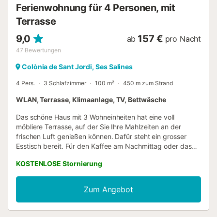
Ferienwohnung für 4 Personen, mit
Terrasse
9,0
157 €
ab
pro Nacht
47
Bewertungen
Colònia de Sant Jordi, Ses Salines
4 Pers.
3 Schlafzimmer
100 m²
450 m zum Strand
WLAN, Terrasse, Klimaanlage, TV, Bettwäsche
Das schöne Haus mit 3 Wohneinheiten hat eine voll
möbliere Terrasse, auf der Sie Ihre Mahlzeiten an der
frischen Luft genießen können. Dafür steht ein grosser
Esstisch bereit. Für den Kaffee am Nachmittag oder das
Glas Wein am Abend werden Sie sicher die Sofalandschaft
KOSTENLOSE Stornierung
bevorzugen, perfekt für einen Moment der Entspannung,
mit Blick auf das Meer. Der private Eingang zur Wohnung
befindet sich im Erdgeschoss und führt über eine Treppe
Zum Angebot
in die erste Etage, wo Sie ein freundlicher Wohn -
Essbereich mit offener Küche empfängt. Der Raum ist
modern möbliert und klimatisiert. Relaxen Sie einen