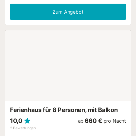
ausgestattet für Gourmets. Draußen erwartet Sie ein
Salzwasserpool mit Küstenblick, ein mediterraner Garten
Zum Angebot
mit Chill-out-Bereich und Grill sowie eine Dachterrasse mit
Pergola – perfekt für Frühstück oder Abendessen im Freien
mit Blick auf Cabrera. Zusätzlich gibt es ein separates
Apartment mit Wohnzimmer, King-Size-Schlafzimmer,
modernem Bad en suite und privater Terrasse. Ein privater
Kochservice ist gegen Aufpreis verfügbar. Highspeed-
WLAN und Parkplatz runden dieses exklusive Angebot ab.
- Abendessen Kosten 70,00 € pro Person pro Nacht -
Mittagessen Kosten 70,00 € pro Person pro Nacht...
Ferienhaus für 8 Personen, mit Balkon
10,0
660 €
ab
pro Nacht
2
Bewertungen