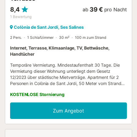
8,4
39 €
ab
pro Nacht
1
Bewertung
Colònia de Sant Jordi, Ses Salines
2 Pers.
1 Schlafzimmer
30 m²
100 m zum Strand
Internet, Terrasse, Klimaanlage, TV, Bettwäsche,
Handtücher
Temporäre Vermietung. Mindestaufenthalt 30 Tage. Die
Vermietung dieser Wohnung unterliegt dem Gesetz
12/2023 über städtische Mietverträge. Apartment für 2
Personen in Colònia de Sant Jordi, 50 Meter vom Strand
entfernt. Studio für 2 Personen in Colònia de Sant Jordi, 50
KOSTENLOSE Stornierung
Meter vom Hafen und dem Besucherzentrum des
Nationalparks Cabrera entfernt. Wohnung zur temporären
Vermietung für Aufenthalte von mehr als zwei Monaten. Es
Zum Angebot
besteht aus 30 m² und einer 16 m² großen Terrasse, der
Schlafbereich mit einem Doppelbett (2 Einzelbetten) ist in
das Wohnzimmer integriert. Klimaanlage (Kalt/Warm), voll
ausgestattete Küche, Einbauschränke, TV, kostenloses