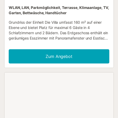
WLAN, LAN, Parkmöglichkeit, Terrasse, Klimaanlage, TV,
Garten, Bettwäsche, Handtücher
Grundriss der Einheit Die Villa umfasst 160 m² auf einer
Ebene und bietet Platz für maximal 6 Gäste in 4
Schlafzimmern und 2 Bädern. Das Erdgeschoss enthält ein
geräumiges Esszimmer mit Panoramafenster und Esstisch
sowie ein Wohnzimmer mit Panoramafenster, Kamin mit
offenem Herd (nur zu Dekorationszwecken) und direktem
Zugang zur Terrasse von beiden Räumen. Das erste
Zum Angebot
Schlafzimmer ist ein großes Doppelzimmer mit
Panoramafenster, 2 Einzelbetten à 90 cm × 200 cm,
Handwaschbecken und digitalem Fernseher mit
internationalen Kanälen. Das zweite Schlafzimmer verfügt
über 1 Einzelbett à 90 cm × 200 cm, Handwaschbecken
und direkten Zugang zum Garten. Das dritte Schlafzimmer
ist mit 1 Einzelbett à 90 cm × 200 cm, Handwaschbecken,
Ventilator und eigenem Gartenzugang ausgestattet. Das
vierte Schlafzimmer ist ein Doppelzimmer mit
Panoramafenster, 2 Einzelbetten à 90 cm × 200 cm,
eigener Dusche, WC, Klimaanlage und Zwangsluftheizung.
Die offene Küche ist mit Ofen, Glaskochfeld, 4