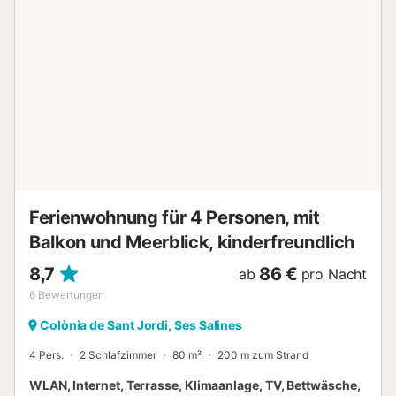
einen großen Kamin im Wohnzimmer und eine Heizung in
den Schlafzimmern. Es ist voll ausgestattet mit allem, was
Sie brauchen, um Ihren perfekten Urlaub mit Familie oder
Freunden zu genießen. Alle Annehmlichkeiten wie
Restaurants, Bars und Lebensmittelgeschäfte sind ganz in
der Nähe. Das Dorf bietet auch einen olympischen
Swimmingpool und zahlreiche Wassersportarten wie
Kajakfahren, Wasserski und Segeln. Der nächste Golfplatz
ist nur 30 Autominuten entfernt....
Ferienwohnung für 4 Personen, mit
Balkon und Meerblick, kinderfreundlich
8,7
86 €
ab
pro Nacht
6
Bewertungen
Colònia de Sant Jordi, Ses Salines
4 Pers.
2 Schlafzimmer
80 m²
200 m zum Strand
WLAN, Internet, Terrasse, Klimaanlage, TV, Bettwäsche,