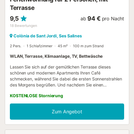
Terrasse
9,5
94 €
ab
pro Nacht
18
Bewertungen
Colònia de Sant Jordi, Ses Salines
2 Pers.
1 Schlafzimmer
45 m²
100 m zum Strand
WLAN, Terrasse, Klimaanlage, TV, Bettwäsche
Lassen Sie sich auf der gemütlichen Terrasse dieses
schönen und modernen Apartments Ihren Café
schmecken, während Sie dabei die ersten Sonnenstrahlen
des Morgens begrüßen. Und nachdem Sie einen
traumhaften Tag am nur 130 Meter entfernten Strand
KOSTENLOSE Stornierung
verbracht haben, können Sie sich anschließend hier bei
einem Gläschen Wein am Abend entspannen. Im Inneren
erwartet Sie ein schöner und praktischer offener Küchen-,
Zum Angebot
Wohn- und Essbereich mit Klimaanlage, ideal, um sich nach
der Zubereitung und dem Genuss einer köstlichen Mahlzeit
auf dem Sofa zu entspannen, fernzusehen mit Smart-TV
oder zu lesen. Die Küche ist dafür mit einem