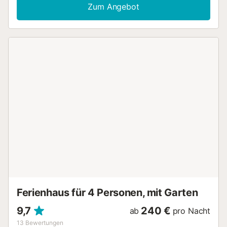
bietet somit Platz für 6 Personen. Zur Ausstattung gehören
Zum Angebot
außerdem WLAN, eine Waschmaschine, eine Klimaanlage,
ein Kamin, ein Fernseher sowie Gesellschaftsspiele. In der
kinderfreundlichen Unterkunft stehen außerdem ein
Babybett und ein Hochstuhl zur Verfügung. Wachen Sie
mit einer sanften Morgenbrise auf, die durch das Fenster
hereinweht, und genießen Sie ein köstliches Frühstück
draußen auf dem exzellenten Balkon mit seinen
charakteristischen weißen Säulen. Entspannen Sie sich im
privaten Garten mit seinen farbenfrohen mediterranen
Pflanzen oder auf einer der Terrassen und vertiefen Sie
sich in ein gutes Buch. 4 Liegestühle mit Kopfstützen und
ein Grill sind ebenfalls vorhanden. Dank der
hervorragenden Lage sind zahlreiche Geschäfte,
Restaurants, Cafés und Bars in ca. 10 Minuten zu Fuß zu
erreichen, das nächste Restaurant ist nur 1 Minute zu Fuß
entfernt. Den nächsten Supermarkt erreichen Sie in 6
Minuten zu Fuß oder in 450 m. Für Strandliebhaber ist dies
der perfekte Ort, da die herrliche Küste Mallorcas...
Ferienhaus für 4 Personen, mit Garten
9,7
240 €
ab
pro Nacht
13
Bewertungen