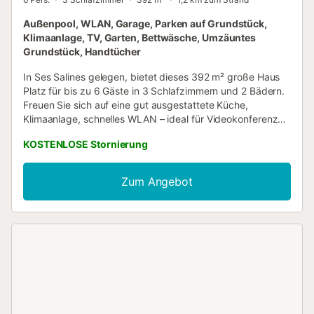
Außenpool, WLAN, Garage, Parken auf Grundstück,
Klimaanlage, TV, Garten, Bettwäsche, Umzäuntes
Grundstück, Handtücher
In Ses Salines gelegen, bietet dieses 392 m² große Haus
Platz für bis zu 6 Gäste in 3 Schlafzimmern und 2 Bädern.
Freuen Sie sich auf eine gut ausgestattete Küche,
Klimaanlage, schnelles WLAN – ideal für Videokonferenzen
–, TV mit Video-on-Demand, Waschmaschine, Trockner
KOSTENLOSE Stornierung
und einen Arbeitsplatz. Für Familien stehen Hochstuhl und
Kinderbett zur Verfügung. Zentralheizung sorgt im Winter
für Komfort. Das neue Heizsystem macht das Haus ideal
Zum Angebot
für Herbst, Frühling und Winter. Genießen Sie den privaten
Garten, die überdachte Terrasse, die offene Terrasse und
2 private Balkone – alle mit herrlichem Meerblick.
Entspannen Sie am privaten Außenpool und bereiten Sie
Mahlzeiten auf dem eigenen Grill zu. Zum Parken gibt es 3
Gemeinschaftsplätze auf dem Grundstück, 3 Stellplätze in
der Garage sowie Parkmöglichkeiten an der Straße. Ein
gemeinschaftlicher Ladepunkt für Elektroautos und ein
gemeinsamer Fahrradabstellraum sind vorhanden.