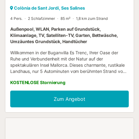
Colònia de Sant Jordi, Ses Salines
4 Pers.
2 Schlafzimmer
85 m²
1,8 km zum Strand
Außenpool, WLAN, Parken auf Grundstück,
Klimaanlage, TV, Satelliten-TV, Garten, Bettwäsche,
Umzäuntes Grundstück, Handtücher
Willkommen in der Buganvilla Es Trenc, Ihrer Oase der
Ruhe und Verbundenheit mit der Natur auf der
spektakulären Insel Mallorca. Dieses charmante, rustikale
Landhaus, nur 5 Autominuten vom berühmten Strand von
Es Trenc entfernt, ist der perfekte Ort, um den
KOSTENLOSE Stornierung
authentischen mallorquinischen Sommer zu erleben. Es
befindet sich in "Ses Colonies", einer Gegend mit Villen und
Chalets, nur 2 Autominuten von Colonia de Sant Jordi und
Zum Angebot
der Hauptstraße entfernt, wo Sie Geschäfte und
Restaurants finden. Das Haus verfügt über ein
Hauptschlafzimmer mit einem Kingsize-Bett und allen
Annehmlichkeiten, die Sie sich wünschen können, sowie
ein zweites Schlafzimmer mit zwei Einzelbetten. Es gibt ein
Badezimmer mit einer begehbaren Dusche und ein