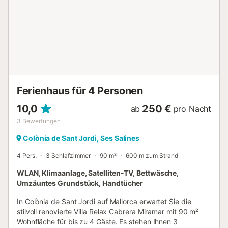
Rauchen ist draußen erlaubt. 1 kleines Haustier ist nach
vorheriger Absprache mit dem Gastgeber gestattet.
Veranstaltungen sind nicht erlaubt. Wichtige Hinweise: Die
Fenster entsprechen dem traditionellen mediterranen Stil;
in den Schlafzimmern gibt es keine Mückennetze....
Ferienhaus für 4 Personen
10,0
250 €
ab
pro Nacht
3
Bewertungen
Colònia de Sant Jordi, Ses Salines
4 Pers.
3 Schlafzimmer
90 m²
600 m zum Strand
WLAN, Klimaanlage, Satelliten-TV, Bettwäsche,
Umzäuntes Grundstück, Handtücher
In Colònia de Sant Jordi auf Mallorca erwartet Sie die
stilvoll renovierte Villa Relax Cabrera Miramar mit 90 m²
Wohnfläche für bis zu 4 Gäste. Es stehen Ihnen 3