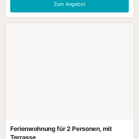
Hauptsuite mit integriertem Bad, ein Gäste-WC, ein helles
Zum Angebot
Wohn-Esszimmer sowie eine komplett ausgestattete
Küche. Das Beachfront Penthouse bietet eine
beeindruckende 120 m² große Terrasse mit Panoramablick
auf das malerische Dorf Colonia de Sant Jordi. Von
malerischen Sonnenaufgängen bis zu traumhaften
Sonnenuntergängen – hier genießen Sie unvergessliche
Ausblicke. Direkte Strandlage, neben dem Hafen. In der
Umgebung finden Sie Restaurants, Bars, Supermärkte und
Geschäfte....
Ferienwohnung für 2 Personen, mit
Terrasse