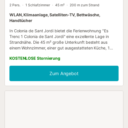
2 Pers.
1 Schlafzimmer
45 m²
200 m zum Strand
WLAN, Klimaanlage, Satelliten-TV, Bettwäsche,
Handtücher
In Colonia de Sant Jordi bietet die Ferienwohnung "Es
Trenc 1 Colonia de Sant Jordi" eine exzellente Lage in
Strandnähe. Die 45 m² große Unterkunft besteht aus
einem Wohnzimmer, einer gut ausgestatteten Küche, 1
Schlafzimmer und 1 Badezimmer (mit Badewanne) und
KOSTENLOSE Stornierung
bietet somit Platz für 2 Personen. Zur Ausstattung gehören
außerdem WLAN, Heizung, Klimaanlage sowie ein
Ventilator. Ein Babybett und ein Hochstuhl sind ebenfalls
Zum Angebot
gegen eine zusätzliche Gebühr verfügbar. Die
Ferienwohnung bietet auch einen privaten Balkon, auf dem
Sie abends entspannen können. Kostenlose Parkplätze
sind auf der Straße vorhanden, und es gibt
Privatparkplätze, die je nach Verfügbarkeit
gebührenpflichtig sind. Das Mitbringen von Haustieren ist
nicht erlaubt. Ein Safe ist gegen eine zusätzliche Gebühr
verfügbar. Gäste, die später als 21.00 Uhr anreisen, sollten
den Gastgeber per E-Mail über ihre Ankunftszeit
informieren. Kinder haben eine zusätzliche Gebühr pro