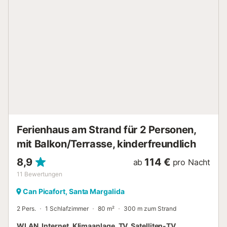
Horizont. Nach einem langen Tag am Strand können Sie im
Wohnzimmer entspannen, fernsehen oder mit Freunden
essen. Wenn Sie einmal keine Lust haben, auswärts zu
essen, können Sie in der Küche etwas zubereiten; diese
verfügt über ein Gaskochfeld, eine italienische
Kaffeemaschine, eine Mikrowelle usw. Auch eine
Waschmaschine sowie ein Bügeleisen und Bügelbrett sind
vorhanden. Sie können zwischen 2 Schlafzimmern wählen,
eines mit einem Doppelbett und das andere mit 2
Einzelbetten. Ein modernes Bad mit Dusche und ein
Kinderbett/Hochstuhl runden die Ausstattung ab. Zu
beachten: Lizenz: E...
Ferienhaus am Strand für 2 Personen,
mit Balkon/Terrasse, kinderfreundlich
8,9
114 €
ab
pro Nacht
11
Bewertungen
Can Picafort, Santa Margalida
2 Pers.
1 Schlafzimmer
80 m²
300 m zum Strand
WLAN, Internet, Klimaanlage, TV, Satelliten-TV,