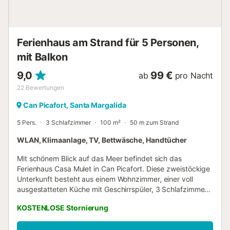
Ferienhaus am Strand für 5 Personen,
mit Balkon
9,0
99 €
ab
pro Nacht
22
Bewertungen
Can Picafort, Santa Margalida
5 Pers.
3 Schlafzimmer
100 m²
50 m zum Strand
WLAN, Klimaanlage, TV, Bettwäsche, Handtücher
Mit schönem Blick auf das Meer befindet sich das
Ferienhaus Casa Mulet in Can Picafort. Diese zweistöckige
Unterkunft besteht aus einem Wohnzimmer, einer voll
ausgestatteten Küche mit Geschirrspüler, 3 Schlafzimmern
und 2 Bädern und bietet somit Platz für 5 Personen. Zur
KOSTENLOSE Stornierung
Ausstattung gehören außerdem Highspeed-WLAN mit
einem Arbeitsplatz für Homeoffice, Klimaanlage, eine