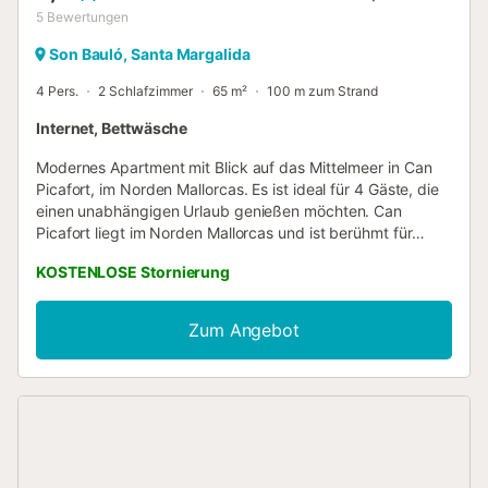
5
Bewertungen
Son Bauló, Santa Margalida
4 Pers.
2 Schlafzimmer
65 m²
100 m zum Strand
Internet, Bettwäsche
Modernes Apartment mit Blick auf das Mittelmeer in Can
Picafort, im Norden Mallorcas. Es ist ideal für 4 Gäste, die
einen unabhängigen Urlaub genießen möchten. Can
Picafort liegt im Norden Mallorcas und ist berühmt für
seinen feinen Sandstrand und sein großes Freizeit- und
KOSTENLOSE Stornierung
Gastronomieangebot. Im Sommer ist es ein lebhafter Ort
mit vielen Bars entlang der Promenade. Sie können
Wassersport betreiben, Liegen und Sonnenschirme mieten
Zum Angebot
oder am Strand picknicken. In der Nebensaison können
Sie die Ruhe der Gegend genießen, wandern, Rad fahren,
die Altstädte von Alcúdia und Pollença besuchen oder im
Alcanada Golf spielen. Entlang der Promenade gibt es
mehrere Spielplätze und jeden Freitag findet ein Markt
statt. Die Terrasse des Apartments besticht durch einen
spektakulären Blick auf das Meer und die Berge am