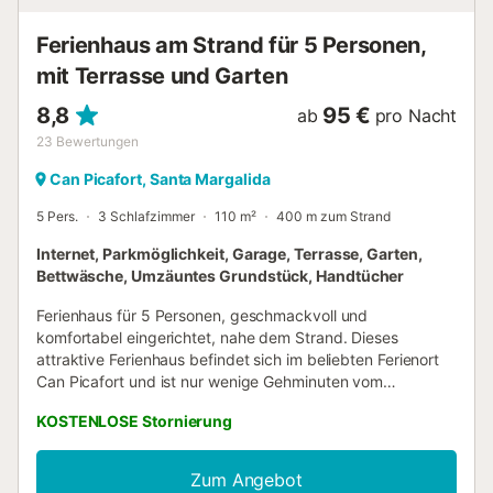
befinden sich die restlichen Schlafzimmer, zwei mit einem
Doppelbett und eines mit einem Einzelbett, sowie zwei
Ferienhaus am Strand für 5 Personen,
Bäder, eines mit Badewanne und eines mit Dusche, und ein
mit Terrasse und Garten
zweites Wohnzimmer mit Klimaanlage. Die Umgebung ist
s...
8,8
95 €
ab
pro Nacht
23
Bewertungen
Can Picafort, Santa Margalida
5 Pers.
3 Schlafzimmer
110 m²
400 m zum Strand
Internet, Parkmöglichkeit, Garage, Terrasse, Garten,
Bettwäsche, Umzäuntes Grundstück, Handtücher
Ferienhaus für 5 Personen, geschmackvoll und
komfortabel eingerichtet, nahe dem Strand. Dieses
attraktive Ferienhaus befindet sich im beliebten Ferienort
Can Picafort und ist nur wenige Gehminuten vom
wunderschönen Strand entfernt. Supermärkte,
KOSTENLOSE Stornierung
Restaurants und zahlreiche Einkaufsmöglichkeiten sind
ebenfalls in der Nähe. Das Ferienhaus ist mit 3
Schlafzimmern (eines mit Doppelbett und die anderen
Zum Angebot
beiden mit je 2 Einzelbetten), die sich alle im