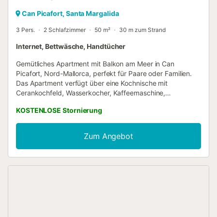
Can Picafort, Santa Margalida
3 Pers.
2 Schlafzimmer
50 m²
30 m zum Strand
Internet, Bettwäsche, Handtücher
Gemütliches Apartment mit Balkon am Meer in Can
Picafort, Nord-Mallorca, perfekt für Paare oder Familien.
Das Apartment verfügt über eine Kochnische mit
Cerankochfeld, Wasserkocher, Kaffeemaschine,
Schlafsofa, Balkon und ein kleines Wohnzimmer. Zur
KOSTENLOSE Stornierung
Ausstattung gehören eine Waschmaschine, kostenloses
WLAN, ein Ventilator und ein Kinderbett auf Anfrage. Sie
können zwischen zwei Schlafzimmern wählen, eines mit
Zum Angebot
Doppelbett und das andere mit einem Einzelbett. In Can
Picafort finden Sie viele Restaurants, Supermärkte,
Bäckereien und Tankstellen. Sie können sich leicht zu Fuß
oder mit dem Fahrrad fortbewegen. Der Felsstrand liegt
direkt vor dem Gebäude und der Sandstrand Son Bauló ist
1 km entfernt. Der nächste Golfplatz befindet sich in
Alcanda, 17 km von der Unterkunft entfernt.
Sehenswürdigkeiten: • Altstadt von Alcúdia • Öffentliche