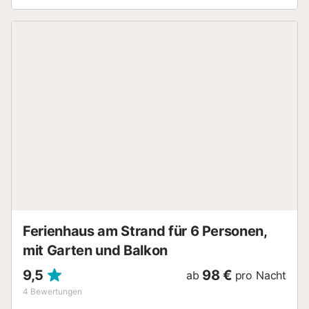
der Insel genießen können. Can Picafort ist eines der
bekanntesten touristischen Gebiete der Insel. Dort finden
Sie viele Restaurants, Supermärkte und Geschäfte oder
Familienaktivitäten. Aber ohne Zweifel ist der
spektakulärste der Gegend der große Sandstrand.
Darüber hinaus wird jeden Freitag im Zentrum der
Wochenmarkt gefeiert, auf dem Sie frisches Obst und
Gemüse oder Kunsthandwerk kaufen können. Andererseits
ist das Gebiet mit den öffentlichen Verkehrsmitteln sehr gut
mit Platges de Muro oder Port d'Alcúdia, anderen
touristischen Referenzgebieten, verbunden. Klimaanlage:
In Bezug auf die Klimaanlage verfügt die Unterkunft in
allen Schlafzimmern über heiße / kalte Klimaanlagen. In
den anderen Räumen stehen Ventilatoren und Heizkörper
zur Verfügung. Kosten, die am Bestimmungsort zu zahlen
sind, sind nicht im Preis enthalten: - Kurtaxe (erforderlich)
Im Preis enthalten: - Stromverbrauch - Endrein...
Ferienhaus am Strand für 6 Personen,
mit Garten und Balkon
9,5
98 €
ab
pro Nacht
4
Bewertungen