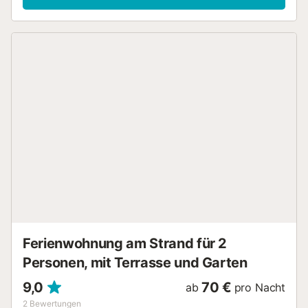
sich über 2 Etagen. Ein kleiner Wohnraum mit Sofa dient,
im Erdgeschoss, als Eingangsbereich und führt zum
eingetlichen Wohn- Esszimmer mit anschliessender Küche.
Gemütliche Sofas laden ein, ein Programm im Satelliten
Fernsehen zu schauen. An dem grossen Esstisch findet
jeder seinen Lieblingsplatz um die köstlichen Mahlzeiten
zu probieren, die Sie in der Küche auf dem Gasherd
gemeinsam gekocht haben. Alle nötigen Geräte und
Utensilien sind vorhanden. In der Waschküche finden Sie
die Waschmaschine, Bügeleisen und Bügelbrett. Eins der
insgesamt 3 Schlafzimmer liegt im Erdgeschoss und ist mit
einem Doppelbett, Ventilator sowie einem Kleiderschrank
eingerichtet. Ein Duschbad kompletiert diese Etage. Im
ersten Stock befindet sich ein zweites Badezimmer mit
Dusche und zwei weitere Schlafzimmer. Beide sind mit je
einem Doppelbett, Klimaanlage und Kleiderschrank
versehen. Wenn Sie mit Ihrem Baby reisen, könn...
Ferienwohnung am Strand für 2
Personen, mit Terrasse und Garten
9,0
70 €
ab
pro Nacht
2
Bewertungen