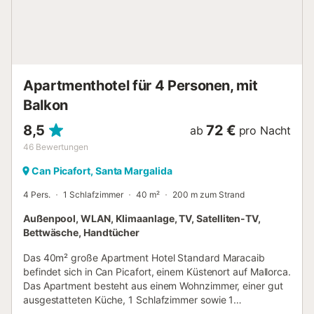
und kaltem Klima im Wohnzimmer. In den anderen Räumen
stehen Ventilatoren und Heizkörper zur Verfügung. Kosten,
die am Bestimmungsort zu zahlen sind, sind nicht im Preis
enthalten: - Kurtaxe (erforderlich) Anmerkungen: - Die
Informationen aller Gäste (Name, Nachname, Geschlecht,
Geburtsdatum, P...
Apartmenthotel für 4 Personen, mit
Balkon
8,5
72 €
ab
pro Nacht
46
Bewertungen
Can Picafort, Santa Margalida
4 Pers.
1 Schlafzimmer
40 m²
200 m zum Strand
Außenpool, WLAN, Klimaanlage, TV, Satelliten-TV,
Bettwäsche, Handtücher
Das 40m² große Apartment Hotel Standard Maracaib
befindet sich in Can Picafort, einem Küstenort auf Mallorca.
Das Apartment besteht aus einem Wohnzimmer, einer gut
ausgestatteten Küche, 1 Schlafzimmer sowie 1
Badezimmer und kann somit 4 Personen beherbergen. Die