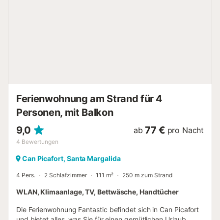
und dessen Benutzung nicht gestattet ist. Angrenzend an
das Wohnzimmer befinden sich ein großer Essbereich und
eine große, voll ausgestattete Küche mit allem, was Sie zur
Zubereitung köstlicher Gerichte benötigen. Im selben
Stockwerk finden Sie drei Schlafzimmer: zwei mit
Doppelbetten und eines mit Einzelbetten, ideal für Familien
oder Gruppen von Freunden, die einen wunderschönen
Urlaub verbringen möchten. Das Apartment ist im Flur
klimatisiert. Neben den Schlafzimmern befinden sich ein
Badezimmer mit Dusche und eine Toilette. Die idyllische ...
Ferienwohnung am Strand für 4
Personen, mit Balkon
9,0
77 €
ab
pro Nacht
4
Bewertungen
Can Picafort, Santa Margalida
4 Pers.
2 Schlafzimmer
111 m²
250 m zum Strand
WLAN, Klimaanlage, TV, Bettwäsche, Handtücher
Die Ferienwohnung Fantastic befindet sich in Can Picafort
und bietet alles, was Sie für einen gemütlichen Urlaub