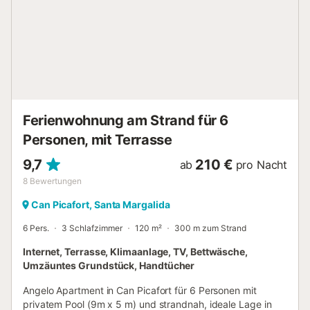
außerhalb der Saison geht es viel gemächlicher zu und
dieser beliebte Ort wird vorwiegend auch zum Hotspot für
sportliche Urlauber. Die Gegend von Can Picafort ist bei
Radsportlern, aber auch Wanderer, Wassersportler und
Reitbegeisterte sehr beliebt. Dieses Ferienhaus liegt ideal
und ein Mietwagen ist somit nicht unbedingt erforderlich,
da Sie die Geschäfte, Restaurants, Cafés und den Strand
auch zu Fuß erreichen können. Lizenznummer:
Ferienwohnung am Strand für 6
ETV/11977...
Personen, mit Terrasse
9,7
210 €
ab
pro Nacht
8
Bewertungen
Can Picafort, Santa Margalida
6 Pers.
3 Schlafzimmer
120 m²
300 m zum Strand
Internet, Terrasse, Klimaanlage, TV, Bettwäsche,
Umzäuntes Grundstück, Handtücher
Angelo Apartment in Can Picafort für 6 Personen mit
privatem Pool (9m x 5 m) und strandnah, ideale Lage in