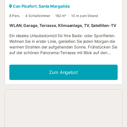
Can Picafort, Santa Margalida
8 Pers.
4 Schlafzimmer
162 m²
10 m zum Strand
WLAN, Garage, Terrasse, Klimaanlage, TV, Satelliten-TV
Ein ideales Urlaubsdomizil für Ihre Bade- oder Sportferien.
Wohnen Sie in erster Linie, genießen Sie jeden Morgen die
warmen Strahlen der aufgehenden Sonne. Frühstücken Sie
auf der schönen Panorama-Terrasse mit Blick auf den
Fischerhafen von Can Picafort und das Meer. Das Haus ist
feriengerecht, mit einigen gelungenen Details im
mallorquinischen Stil, sowie mit 4 neu möblierten
Zum Angebot
Schlafzimmern und 3 modernen Bädern ausgestattet. In
der Mitte des Hauses finden Sie einen sympathischen
Innenhof. Ein Bad in der 1. Etage befindet sich in einem
kleinen Annex. Gruppen (ausgenommen Familien und
Pärchen ü30) auf Anfrage und mit Spezialkaution. Die
Küstenpromenade der Bucht von Alcudia verläuft direkt
vor dem Haus lädt zu schönen Spaziergängen oder
Radtouren ein. Restaurants, Cafés und
Einkaufsmöglichkeiten finden Sie in unmittelbarer Nähe. Im
Hochsommer herrscht ein quirliges Ambiente, aber