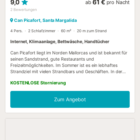
9,0
61 €
ab
pro Nacht
2
Bewertungen
Can Picafort, Santa Margalida
4 Pers.
2 Schlafzimmer
60 m²
20 m zum Strand
Internet, Klimaanlage, Bettwäsche, Handtücher
Can Picafort liegt im Norden Mallorcas und ist bekannt für
seinen Sandstrand, gute Restaurants und
Freizeitmöglichkeiten. Im Sommer ist es ein lebhaftes
Strandziel mit vielen Strandbars und Geschäften. In der
Nebensaison können Sie wandern, Rad fahren und
KOSTENLOSE Stornierung
verschiedene Ausflüge unternehmen oder auf dem
Golfplatz Alcanada Golf spielen. Playa de Muro, ein Gebiet
mit feinem weißem Sand, liegt neben Can Picafort und
Zum Angebot
erstreckt sich bis nach Puerto de Alcúdia. Ein Auto ist nicht
notwendig, da Sie alle wichtigen Dienstleistungen in der
Nähe finden. Die Apartments sind ideal für 4 Gäste und
bestehen aus zwei Schlafzimmern mit Einzelbetten, einem
Wohn-Esszimmer, einer Küche mit grundlegender
Ausstattung wie Kaffeemaschine und Wasserkocher, einem