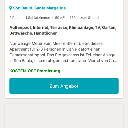
Son Bauló, Santa Margalida
2 Pers.
1 Schlafzimmer
50 m²
150 m zum Strand
Außenpool, Internet, Terrasse, Klimaanlage, TV, Garten,
Bettwäsche, Handtücher
Nur wenige Meter vom Meer entfernt bietet dieses
Apartment für 2-3 Personen in Can Picafort einen
Gemeinschaftspool. Das Erdgeschoss ist Teil einer Anlage
in Son Bauló, einem ruhigen und familiären Viertel von Can
Picafort. Am Strand können Sie Liegen und Sonnenschirme
KOSTENLOSE Stornierung
mieten oder einen Spaziergang auf der Promenade mit
vielen Restaurants und Bars machen. Im Norden gibt es
viele Traumstrände, darunter Playa de Muro, Puerto de
Zum Angebot
Alcúdia oder Playa de Formentor. Im Winter ist die Gegend
ideal zum Wandern, Radfahren oder Golfen in Alcanada.
Supermärkte, Restaurants, Geschäfte und die
Bushaltestelle sind in der Nähe. Unsere Gäste haben
Zugang zum Gemeinschaftspool und Garten. Der Pool ist
von Mai bis Oktober von 9 bis 22 Uhr geöffnet. Der Wohn-
Essbereich mit Fernseher ist zur gut ausgestatteten Küche