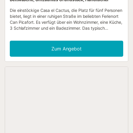
Die einstöckige Casa el Cactus, die Platz für fünf Personen
bietet, liegt in einer ruhigen Straße im beliebten Ferienort
Can Picafort. Es verfügt über ein Wohnzimmer, eine Küche,
3 Schlafzimmer und ein Badezimmer. Das typisch
mallorquinische Haus ist außerdem mit WLAN, einem
Hochstuhl und einem Kinderbett ausgestattet. Auf der
überdachten Terrasse mit Gartenmöbeln und Grill können
Zum Angebot
Sie entspannte Abende verbringen. Feine Sandstrände in
der Bucht von Alcúdia sowie zahlreiche Restaurants, Bars
und Geschäfte sind nur vier Gehminuten entfernt. Eine
Klimaanlage ist nur im Flur vorhanden. Während einiger
Sommerwochenenden wohnt der Gastgeber in einer
kleinen Wohnung neben der Garage der Unterkunft. Der
Eingang befindet sich in einer anderen Straße als der
Eingang des Hauses, daher teilt der Gastgeber keinen
Raum mit den Gästen und respektiert die Privatsphäre der
Gäste....