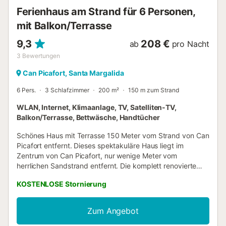
Ferienhaus am Strand für 6 Personen,
mit Balkon/Terrasse
9,3
208 €
ab
pro Nacht
3
Bewertungen
Can Picafort, Santa Margalida
6 Pers.
3 Schlafzimmer
200 m²
150 m zum Strand
WLAN, Internet, Klimaanlage, TV, Satelliten-TV,
Balkon/Terrasse, Bettwäsche, Handtücher
Schönes Haus mit Terrasse 150 Meter vom Strand von Can
Picafort entfernt. Dieses spektakuläre Haus liegt im
Zentrum von Can Picafort, nur wenige Meter vom
herrlichen Sandstrand entfernt. Die komplett renovierte
und geschmackvoll eingerichtete Unterkunft ist sehr
KOSTENLOSE Stornierung
geräumig und hell. Es hat auch alles, was Sie brauchen, um
einen wunderschönen Urlaub am Meer zu verbringen. Was
das Äußere anbelangt, verfügt die Unterkunft über eine
Zum Angebot
große möblierte Terrasse, auf der Sie das herrliche Wetter