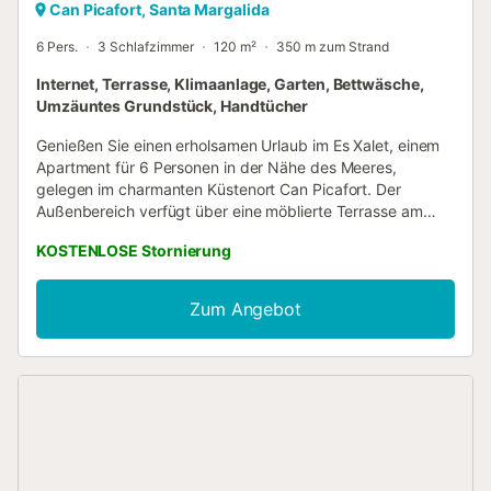
Can Picafort, Santa Margalida
6 Pers.
3 Schlafzimmer
120 m²
350 m zum Strand
Internet, Terrasse, Klimaanlage, Garten, Bettwäsche,
Umzäuntes Grundstück, Handtücher
Genießen Sie einen erholsamen Urlaub im Es Xalet, einem
Apartment für 6 Personen in der Nähe des Meeres,
gelegen im charmanten Küstenort Can Picafort. Der
Außenbereich verfügt über eine möblierte Terrasse am
Hauseingang, auf der Sie in aller Ruhe frühstücken und die
KOSTENLOSE Stornierung
Morgenbrise genießen können. Auf der Rückseite finden
Sie einen tragbaren Grill, um ein köstliches Abendessen
zuzubereiten. Außerdem können Sie vom langen Balkon,
Zum Angebot
der das gesamte Apartment umgibt, die Aussicht auf die
Straße und den Garten genießen. Dieses gemütliche
Apartment verfügt über ein geräumiges Wohn-Esszimmer
mit Klimaanlage, wo Sie sich auf den bequemen Sofas
entspannen, Ihre Lieblingssendungen im Fernsehen
verfolgen oder angenehme Momente in Gesellschaft teilen
können. Der Wohnbereich verfügt außerdem über einen
Kamin, der ausschließlich zu Dekorationszwecken dient