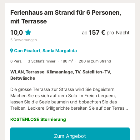
Gegenden Mallorcas. Strom wird nach Verbrauch
abgerechnet 0,25 €/kWh Kaution: 250 Euro/Reservierung
Ferienhaus am Strand für 6 Personen,
Die Ökosteuer un...
mit Terrasse
10,0
157 €
ab
pro Nacht
5
Bewertungen
Can Picafort, Santa Margalida
6 Pers.
3 Schlafzimmer
180 m²
200 m zum Strand
WLAN, Terrasse, Klimaanlage, TV, Satelliten-TV,
Bettwäsche
Die grosse Terrasse zur Strasse wird Sie begeistern.
Machen Sie es sich auf dem Sofa im Freien bequem,
lassen Sie die Seele baumeln und bobachten Sie das
Treiben. Leckere Grillgerichte bereiten Sie auf der Terrasse
im ersten Stock zu und haben hier auch einen Tisch und
KOSTENLOSE Stornierung
Stühle für die Mahlzeiten im Freien. Auf die 3te möblierte
Terrasse kommen Sie von 2 der Schlafzimmer im ersten
Stock und geniessen den Blick auf die umliegenden
Zum Angebot
Häuser oder den Sternenhimmel. Die Wohnräume verteilen