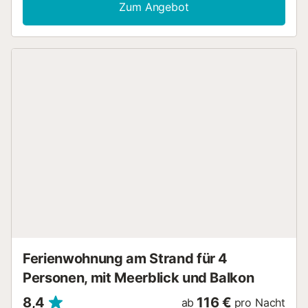
Waschmaschine sowie ein TV. Ein Babybett und ein
Zum Angebot
Hochstuhl sind ebenfalls vorhanden. Das Ferienhaus
verfügt über einen privaten Außenbereich mit einer
offenen Terrasse, einer überdachten Terrasse und einem
Balkon. Wachen Sie mit einem herrlichen Meerblick direkt
von Ihrem Schlafzimmer aus auf! Kostenlose Parkplätze
sind auf der Straße vorhanden. Das Mitbringen eines
Haustiers ist nicht erlaubt. Gruppen von jungen Leuten
sind nicht erlaubt. WLAN ist für Videoanrufe geeignet.
Diese Unterkunft hat Recycling-Regeln, weitere
Informationen finden Sie vor Ort....
Ferienwohnung am Strand für 4
Personen, mit Meerblick und Balkon
8,4
116 €
ab
pro Nacht