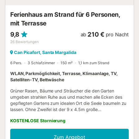
Ferienhaus am Strand für 6 Personen,
mit Terrasse
9,8
210 €
ab
pro Nacht
26
Bewertungen
Can Picafort, Santa Margalida
6 Pers.
3 Schlafzimmer
150 m²
1,1 km zum Strand
WLAN, Parkmöglichkeit, Terrasse, Klimaanlage, TV,
Satelliten-TV, Bettwäsche
Grüner Rasen, Bäume und Sträucher die den Garten
umgeben strahlen Ruhe aus und machen alle Ecken des
gepflegten Gartens zum idealen Ort die Seele baumeln zu
lassen. Ohne Zweifel ist der 9 x 4.5m große
Süßwasserpool das Highlight und sorgt für Spiel und
KOSTENLOSE Stornierung
Spaß. Er hat eine Wassertiefe von 1-2m und wird mit Chlor
gereinigt. Zum Schutz für die Kleinen kann ein Zaun
angebracht werden. Nach dem erfrischenden Bad sonnen
Zum Angebot