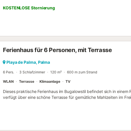
Aktivitäten und Dienstleistungen suchen und dennoch einen entspan
KOSTENLOSE Stornierung
Atmosphäre genießen möchten. Mit einem Wohnzimmer, einer gut a
Schlafzimmern und 4 Bädern bietet die Unterkunft Platz für maxim
Kinder. Schlafzimmer 1: zwei Einzelbetten (0,90 m x 1,90 m) Schlaf
x 1,90 m) Schlafzimmer 3: zwei Einzelbetten (0,90 m x 1,90 m) Sch
m x 1,90 m) und optionale Babybett Schlafzimmer 5: vier Einzelbett
Kinder. Zur Ausstattung gehören WLAN, Klimaanlage (warm/kalt), S
Hochstuhl. Im malerischen Außenbereich laden die teilweise überd
Ferienhaus für 6 Personen, mit Terrasse
Entspannen ein. Dank der idealen Lage erreichen Sie Geschäfte, Re
weitläufigen Strand von S'Arenal in wenigen Minuten zu Fuß. Die me
im Winter geöffnet. Zur Villa gehört ein komfortabler Pool auf der 
Playa de Palma, Palma
Entspannen nach einem Strandtag oder zum Ausruhen. Der Wasserve
6 Pers.
3 Schlafzimmer
120 m²
600 m zum Strand
Woche ist inklusive. Später Che...
WLAN
Terrasse
Klimaanlage
TV
Dieses praktische Ferienhaus im Bugalowstil befindet sich in eine
verfügt über eine schöne Terrasse für gemütliche Mahlzeiten im Fr
Momente unter der Palme oder spazieren Sie an den nahegelegene
(700m). Durch den flach abfallenden Sandstrand ist dieser auch für 
geht es dort recht quirlig zu und sportliche Gäste können auch Wa
anmieten. Durch die gute Anbindung, brauchen Sie nicht unbedingt
(ausgenommen Familien und Pärchen ü30) auf Anfrage und mit Spez