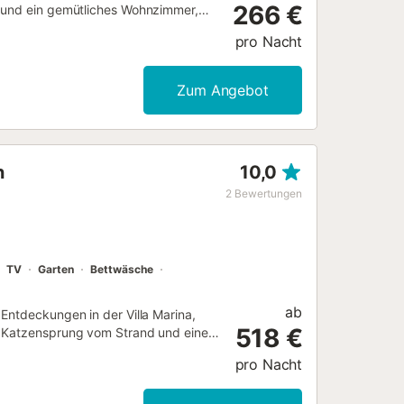
266 €
e und ein gemütliches Wohnzimmer,
nem Film, Musik oder einem guten
pro Nacht
traße in El Arenal gelegen, nur eine
aurants, Geschäften und
lma und den Flughafen. Ein Haus, das
Zum Angebot
iheit und in Ihrem eigenen Tempo zu
rbrauch (ca. 145 kWh) sind im
eitet, wird vom Kunden zum Preis
nötigt werden – sind für jede
n
10,0
 dieser elektrisch oder
der Propan sein, je nachdem, welche
2
Bewertungen
ltigen Tourismus beträgt 2 € pro
. Alle Bettwäsche, ein Satz
TV
Garten
Bettwäsche
ab
Entdeckungen in der Villa Marina,
518 €
n Katzensprung vom Strand und eine
fangen Sie beim Check-in, führen Sie
pro Nacht
omfort stehen wir Ihnen rund um die
reinigung, Handtücher, Bettwäsche,