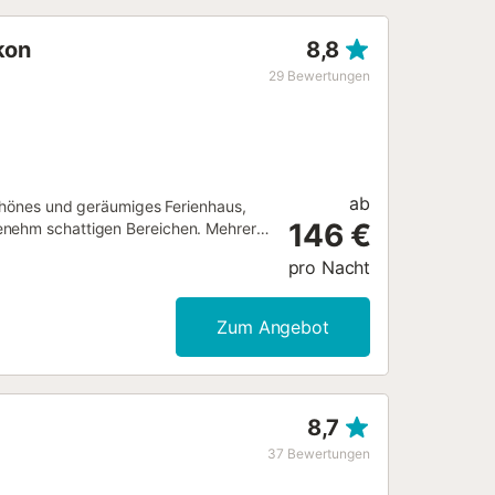
d Shoppingmöglichkeiten mit
69/2016...
kon
8,8
29
Bewertungen
ab
 schönes und geräumiges Ferienhaus,
146 €
genehm schattigen Bereichen. Mehrere
en können. Sonnenliegen zum
pro Nacht
Eines davon mit Doppelbett und die
 Glasfaserinternet 100MB. Sat-TV.
ohn-Esszimmer. Rauchen im Haus
Zum Angebot
en und wird mit 2,2 € pro Erwachsenem
estaurants und Bars. 200 m vom Haus
hclub (Puro Beach). Der Flughafen ist
nuten. ETV/9466...
8,7
37
Bewertungen