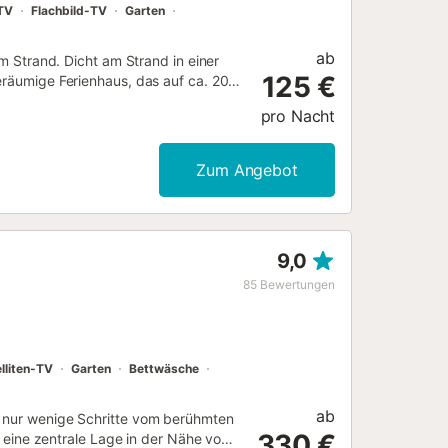
TV
Flachbild-TV
Garten
ab
am Strand. Dicht am Strand in einer
125 €
geräumige Ferienhaus, das auf ca. 200
17 frisch renoviert und neu möbliert
pro Nacht
 mit Doppelbett, Wohnzimmer, ein
e mit Essbereich. Im ersten Stock
zimmer mit Jacuzzi und ein
Zum Angebot
ter dem Haus befindet sich eine
ütliche Abende im Kreis von Familie
ndet man schöne Möglichkeiten, zu
tels zu genießen. Das Haus ist ein
9,0
ttet. Für Kinder bis 2 Jahre kann
en. Zentral zur quirligen Playa de
85
Bewertungen
hminuten den weitläufigen und
s und Cafés erreichen. Dicht an Palma
lliten-TV
Garten
Bettwäsche
ab
, nur wenige Schritte vom berühmten
330 €
ie eine zentrale Lage in der Nähe von