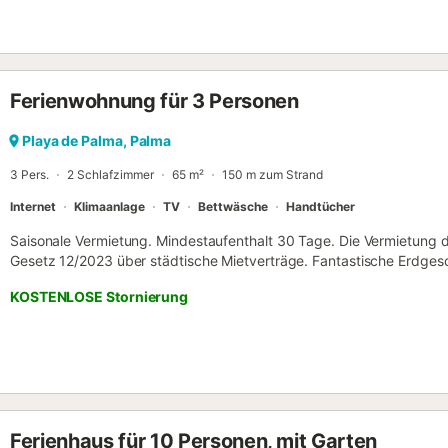
kostenloses WLAN, Klimaanlage und einen privaten Parkplatz. · Tou
NRA: ESFCTU000007015000675397000000000000000000000ET/31
gestattet. · Die Durchführung von Veranstaltungen ist untersagt. · 
Jahre müssen am Anreisetag eine Kreditkarte als zusätzliche Sicherh
Aufenthalts verursachte Schäden vorlegen. · Auf den Balearen wird 
Ferienwohnung für 3 Personen
die sogenannte „Ecotasa“. Alle Gäste, mit Ausnahme von Personen 
am Anreisetag in bar entrichten. Der Betrag variiert zwischen 0,55 
Nebensaison und 2,2 € pro Nacht und Gast in der Hochsaison. Haust
Playa de Palma, Palma
erlaubt. Veranstaltungen: Nicht erlaubt. Geeignet für: Kinder und Kl
3 Pers.
2 Schlafzimmer
65 m²
150 m zum Strand
geltenden ...
Internet
Klimaanlage
TV
Bettwäsche
Handtücher
Saisonale Vermietung. Mindestaufenthalt 30 Tage. Die Vermietung d
Gesetz 12/2023 über städtische Mietverträge. Fantastische Erdges
Gegend von Can Pastilla, nur 100 m vom Strand entfernt. Die Woh
KOSTENLOSE Stornierung
und mit hochwertigen Oberflächen renoviert. Sie ist komplett möbli
(warm/kalt), Highspeed-Internet und Smart-TV. Sie verfügt über 2 
Doppelbett und das andere mit einem Einzelbett. Einbauschränke. S
Badezimmer mit Dusche. Außerdem gibt es eine große Terrasse von 
und das wunderbare Klima der Insel genießen können. Rauchen in d
Haustiere sind nicht erlaubt. Saisonale Vermietung für Aufenthalte
Pastilla ist ein charmantes Küstendorf im Osten der Insel Mallorca
Ferienhaus für 10 Personen, mit Garten
Flughafen Palma de Mallorca und etwa 9 Kilometer vom Zentrum vo