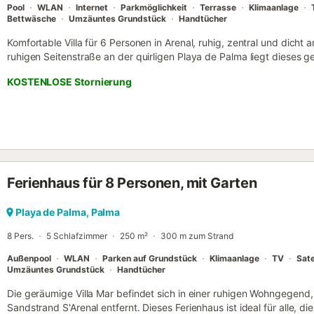
Pool
WLAN
Internet
Parkmöglichkeit
Terrasse
Klimaanlage
Bettwäsche
Umzäuntes Grundstück
Handtücher
Komfortable Villa für 6 Personen in Arenal, ruhig, zentral und dicht 
ruhigen Seitenstraße an der quirligen Playa de Palma liegt dieses 
m2 Wohnraum Platz für bis zu 6 Personen bietet und im November 20
KOSTENLOSE Stornierung
worden ist. Im Erdgeschoss befindet sich ein großes Schlafzimmer
Badezimmer mit Dusche und eine gemütliche gut ausgestattete Küch
findet man ein weiteres großes Schlafzimmer, ein geräumiges Bade
gemütliches Kaminzimmer mit Schlafgelegenheit für 2 Personen. Hin
schöne geräumige Sonnenterrasse mit Grill und Aufstellpool für gem
und Freunden. Auf einigen weiteren Außenflächen und Terrassen fi
entspannen und das besondere Ambiente und Flair dieses Szenevier
Ferienhaus für 8 Personen, mit Garten
Nichtraucherdomizil, Rauchen ist aber in den Aussenbereichen gesta
kostenlos ein Babyett und ein Hochstuhl zur Verfügung gestellt werd
Palma kann man von einer ruhigen Nebenstrasse aus in wenigen Ge
Playa de Palma, Palma
familienfreundlichen Strand und die vielen kleinen Bars, Restaurant
8 Pers.
5 Schlafzimmer
250 m²
300 m zum Strand
gelegen...
Außenpool
WLAN
Parken auf Grundstück
Klimaanlage
TV
Sate
Umzäuntes Grundstück
Handtücher
Die geräumige Villa Mar befindet sich in einer ruhigen Wohngegend
Sandstrand S'Arenal entfernt. Dieses Ferienhaus ist ideal für alle, d