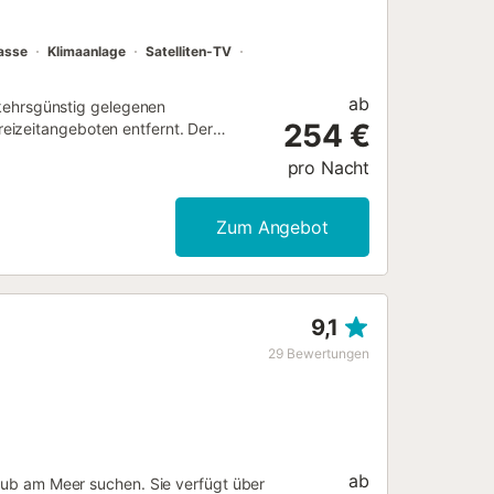
asse
Klimaanlage
Satelliten-TV
ab
erkehrsgünstig gelegenen
254 €
eizeitangeboten entfernt. Der
tem Pool, Liegestühlen und einem
pro Nacht
r den ganzen Tag über zu genießen. Im
 Das Hauptwohnzimmer mit Kamin und
nsame Momente in der Gruppe. Die
Zum Angebot
lte mit mehreren Personen. Das Haus
bination, um bis zu 12 Gäste mit
Aufteilung macht es zu einer
en, die gemeinsam reisen. Eine
9,1
Urlaub auf Mallorca. - - - - -
 den gesamten
29
Bewertungen
n der Wintersaison – sofern die
eizung mit Heizöl, Gas oder
..
ab
laub am Meer suchen. Sie verfügt über