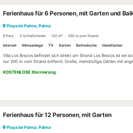
Inselhauptstadt ist mit seinen Sehenswürdigkeiten, Restaurants un
öffentlichen Verkehrsmitteln einfach erreichbar. Lizenznummer: 132
Ferienhaus für 6 Personen, mit Garten und Bal
Playa de Palma, Palma
6 Pers.
3 Schlafzimmer
120 m²
250 m zum Strand
Internet
Klimaanlage
TV
Garten
Bettwäsche
Handtücher
Villa Los Brezos befindet sich direkt am Strand Los Brezos ist ein
nur 200 m vom Strand entfernt. Große, mehrstufige Gärten mit an
Terrassen mit Außenmöbeln, wo Sie einen Abend im Freien genieß
KOSTENLOSE Stornierung
Entspannen in der Sonne. Das Haus besteht aus 3 Doppelzimmern. 
anderen jeweils mit 2 Einzelbetten. Große Einbauküche mit Geräten.
Klimaanlage im gesamten Haus, d.h. in 3 Schlafzimmern und im W
verboten. Partys verboten. Die Kurtaxe ist nicht im Preis inbegriff
und Nacht berechnet. In der Umgebung gibt es eine Auswahl an R
entfernt, in erster Strandreihe, befindet sich ein fantastischer Beac
5 Autominuten entfernt und das Zentrum von Palma etwa 10 Automi
Ferienhaus für 12 Personen, mit Garten
Playa de Palma, Palma