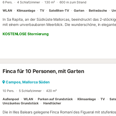
6 Pers.
4 Schlafzimmer
130 m²
600 m zum Strand
WLAN
Klimaanlage
TV
Satelliten-TV
Garten
Bettwäsche
Um
In Sa Rapita, an der Südküste Mallorcas, beeindruckt das 2-stöcki
mit einem unverbaubaren Meerblick. Die wunderschöne, in elegant
bietet ein Wohn-/Esszimmer, eine sehr gut ausgestattete, offene K
KOSTENLOSE Stornierung
2 Einzelbetten) sowie 3 Bäder und bietet somit Platz für 6 Person
WLAN, Klimaanlage, Satellitenfernsehen, eine Musikanlage mit Blue
Spielzeug ist ebenfalls vorhanden. Im Außenbereich finden Sie eine
Meerblick und Blick auf die Insel Cabrera, einen Garten, einen Grill
Freien. Hier können Sie den Tag mit einem leckeren Frühstück be
einem Glas vollmundigen Wein ausklingen lassen. Der Stress des Allt
nächste Supermarkt ist 400 m und eine Auswahl an Restaurants ist 
Finca für 10 Personen, mit Garten
Sandstrand Playa de Sa Rapita mit kristallklarem Wasser ist nur 75
der beliebte Strand Es Trenc ist 8 km oder 15 Autominuten von der 
dem sanften Rauschen der Wellen, bräunen Sie sich unter der mallo
Campos, Mallorca Süden
einzigartige Ferien mit Ihren Liebsten! Parkplätze sind an der Stra
10 Pers.
5 Schlafzimmer
420 m²
Außenpool
WLAN
Parken auf Grundstück
Klimaanlage
TV
Sate
Umzäuntes Grundstück
Handtücher
Die in Illes Balears gelegene Finca Romaní des Figueral mit stufenlo