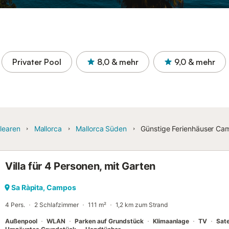
Privater Pool
8,0
& mehr
9,0
& mehr
learen
Mallorca
Mallorca Süden
Günstige Ferienhäuser Ca
Villa für 4 Personen, mit Garten
Sa Ràpita, Campos
4 Pers.
2 Schlafzimmer
111 m²
1,2 km zum Strand
Außenpool
WLAN
Parken auf Grundstück
Klimaanlage
TV
Sate