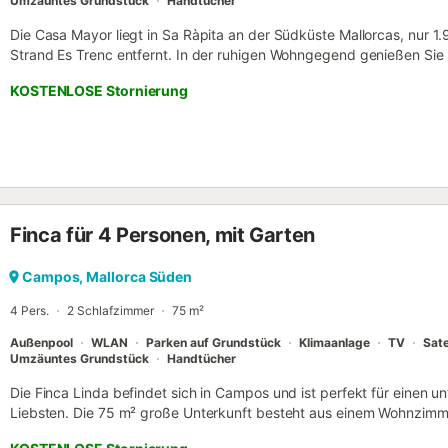
Umzäuntes Grundstück
Handtücher
Die Casa Mayor liegt in Sa Ràpita an der Südküste Mallorcas, nur
Strand Es Trenc entfernt. In der ruhigen Wohngegend genießen Sie
Supermärkten, Restaurants und weiteren Einrichtungen des täglichen B
KOSTENLOSE Stornierung
111 m² Platz für bis zu 4 Gäste und überzeugt mit 2 Schlafzimmern
hochwertig ausgestatteten Küche. Für Ihren Komfort stehen zude
Smart TVs (65 Zoll, 50 Zoll, 27 Zoll), eine Soundbar, Waschmaschin
zur Verfügung. Im Außenbereich erwarten Sie ein privater Garten, e
Terrasse mit Weber-Gasgrill sowie ein eleganter privater Pool. Pool
und mit modernster Technik ausgestattet; die Poolheizung (max. 26°
eine Gebühr verfügbar. Eine Außendusche, Sonnenliegen und Stran
Finca für 4 Personen, mit Garten
Nutzung des Pools und des gesamten Poolbereichs erfolgt auf eige
Dachterrasse ist mit zwei Sonnenliegen und einem Lounge-Set ausges
zum Strand von Es Trenc. Alle Fenster und die Terrassentür sind mit
Campos, Mallorca Süden
und den Bädern sind die Fenster zusätzlich vergittert. Das Haus ist m
4 Pers.
2 Schlafzimmer
75 m²
Außenpool
WLAN
Parken auf Grundstück
Klimaanlage
TV
Sate
Umzäuntes Grundstück
Handtücher
Die Finca Linda befindet sich in Campos und ist perfekt für einen u
Liebsten. Die 75 m² große Unterkunft besteht aus einem Wohnzimme
Schlafzimmern und 2 Bädern und bietet somit Platz für 4 Personen