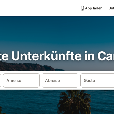
App laden
Unt
te Unterkünfte in C
Anreise
Abreise
Gäste