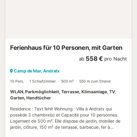
Straße vorhanden und 2 Stellplätze sind in einer Garage
vorhanden. Das Mitbringen von Haustieren und Rauchen
ist nicht erlaubt. Eine E-Auto-Ladestation ist verfügbar. Die
Unterkunft verfügt über einen Abstellraum für Motorrad
und Fahrrad. Diese Unterkunft verfügt über Richtlinien, die
den Gästen bei der korrekten Mülltrennung helfen. Weitere
Inform...
Ferienhaus für 10 Personen, mit Garten
558 €
ab
pro Nacht
Camp de Mar, Andratx
10 Pers.
1 Schlafzimmer
500 m²
550 m zum Strand
WLAN, Parkmöglichkeit, Terrasse, Klimaanlage, TV,
Garten, Handtücher
Residence : Text fehlt Wohnung : Villa à Andratx qui
possède 3 chambre(s) et Capacité pour 10 personnes.
Logement de 500 m². Elle dispose de jardin, mobilier de
jardin, clôture, 150 m² de terrasse, barbecue, fer à
repasser, accès internet (wifi), sèche-cheveux, balcon,