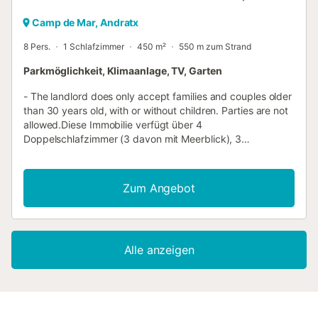
Camp de Mar, Andratx
8 Pers.
1 Schlafzimmer
450 m²
550 m zum Strand
Parkmöglichkeit, Klimaanlage, TV, Garten
- The landlord does only accept families and couples older
than 30 years old, with or without children. Parties are not
allowed.Diese Immobilie verfügt über 4
Doppelschlafzimmer (3 davon mit Meerblick), 3
Badezimmer, ein helles und geräumiges Wohn-/ Esszimmer
und eine voll ausgestattete Küche. Der Pool oder die
weitläufige Terrasse im Aussenbereich eignen sich
Zum Angebot
hervorragend zum Abschalten und Ausruhen und um den
Blick über das Meer oder zum Tramuntanagebirge
schweifen zu lassen.Ein direkter Zugang zum Meer
befindet sich direkt neben dem Haus. In der Umgebung
Alle anzeigen
befindet sich Puerto de Andratx mit seiner wunderschönen
Hafenpromenade, vielen Geschäften, Cafeterias,
hervorragenden Restaurants ,und dem bekannten
Golfplatz.ETV/2588 CA TOTHOMOffizielle Uhrzeiten: am
Ankunfstag um 16:00 und Abreisetag um 10:00. 40 €