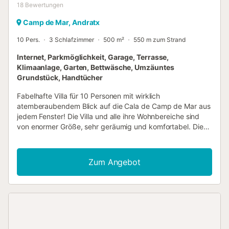
18
Bewertungen
Camp de Mar, Andratx
10 Pers.
3 Schlafzimmer
500 m²
550 m zum Strand
Internet, Parkmöglichkeit, Garage, Terrasse,
Klimaanlage, Garten, Bettwäsche, Umzäuntes
Grundstück, Handtücher
Fabelhafte Villa für 10 Personen mit wirklich
atemberaubendem Blick auf die Cala de Camp de Mar aus
jedem Fenster! Die Villa und alle ihre Wohnbereiche sind
von enormer Größe, sehr geräumig und komfortabel. Die
Villa verfügt über einen großen Eingangsbereich, 3
Schlafzimmer, alle mit eigenem Bad (eines mit Doppelbett
und die anderen 2 mit 3 Einzelbetten, ideal für die jüngeren
Zum Angebot
Familienmitglieder). Im Wohnzimmer gibt es 2 Schlafsofas
für je eine Person. Tourismuslizenznummer: ETV/5695. Im
Erdgeschoss finden wir ein riesiges Wohn-Esszimmer, das
direkt auf die Balkonterrasse führt, perfekt für Mahlzeiten
im Freien und zum Entspannen. Die voll ausgestattete
Küche und der Grill befinden sich daneben, ebenso wie ein
zusätzliches Badezimmer. Eine schöne Terrasse, die das