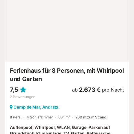
gesamte Haus umgibt, mit Blick auf die Bucht und Zugang
zum privaten Salzwasserpool und den Gärten. Das
Anwesen befindet sich in einer ruhigen Wohngegend,
obwohl die Bucht mit Supermarkt, Bars und Restaurants
nur wenige Minuten entfernt ist. Mit unzähligen
Möglichkeiten, wenn man ein wenig fährt, sind Paguera,
Puerto Andratx, Magalluf und Santa Ponsa in der Nähe.
Parkplätze sind auf dem Grundstück vorhanden. *Dieses
Anwesen befindet sich in einer Wohngegend, daher
werden nur Familien oder verantwortungsbewusste
Gruppen, die Ruhe suchen, akzeptiert. Gruppen von
Ferienhaus für 8 Personen, mit Whirlpool
jungen Leuten werden nicht akzeptiert. Regeln: - Rauchen
i...
und Garten
7,5
2.673 €
ab
pro Nacht
2
Bewertungen
Camp de Mar, Andratx
8 Pers.
4 Schlafzimmer
601 m²
200 m zum Strand
Außenpool, Whirlpool, WLAN, Garage, Parken auf
Grundstück, Klimaanlage, TV, Garten, Bettwäsche,