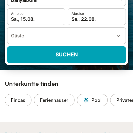
Banyalbufar
Anreise
Abreise
Sa., 15.08.
Sa., 22.08.
Gäste
SUCHEN
Unterkünfte finden
Fincas
Ferienhäuser
Pool
Private