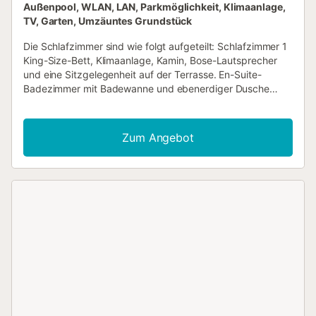
Außenpool, WLAN, LAN, Parkmöglichkeit, Klimaanlage,
TV, Garten, Umzäuntes Grundstück
Die Schlafzimmer sind wie folgt aufgeteilt: Schlafzimmer 1
King-Size-Bett, Klimaanlage, Kamin, Bose-Lautsprecher
und eine Sitzgelegenheit auf der Terrasse. En-Suite-
Badezimmer mit Badewanne und ebenerdiger Dusche
sowie Badewanne. Schlafzimmer 2 King-Size-Bett oder
zwei Einzelbetten, Klimaanlage, Bose-Lautsprecher und
eine private Terrasse. En-Suite-Badezimmer mit
Zum Angebot
ebenerdiger Dusche. Schlafzimmer 3 King-Size-Bett oder
zwei Einzelbetten, Klimaanlage, Bose-Lautsprecher und
eine private Terrasse. En-Suite-Badezimmer mit
ebenerdiger Dusche. Schlafzimmer 4 King-Size-Bett oder
zwei Einzelbetten, Klimaanlage, Bose-Lautsprecher und
eine private Terrasse. En-Suite-Badezimmer mit
ebenerdiger Dusche. Schlafzimmer 5 King-Size-Bett oder
zwei Einzelbetten, Klimaanlage, Bose-Lautsprecher und
eine private Terrasse. En-Suite-Badezimmer mit
ebenerdiger Dusche. Die Zimmer verteilen sich über drei
Ebenen und verfügen alle über ein eigenes Bad, Bose-
Lautsprecher und eine kostenlose Auswahl an
Pflegeprodukten. Jedes Zimmer hat seine eigene