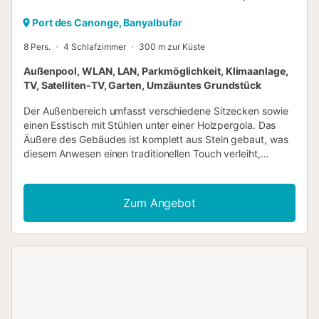
Port des Canonge, Banyalbufar
8 Pers.
4 Schlafzimmer
300 m zur Küste
Außenpool, WLAN, LAN, Parkmöglichkeit, Klimaanlage,
TV, Satelliten-TV, Garten, Umzäuntes Grundstück
Der Außenbereich umfasst verschiedene Sitzecken sowie
einen Esstisch mit Stühlen unter einer Holzpergola. Das
Äußere des Gebäudes ist komplett aus Stein gebaut, was
diesem Anwesen einen traditionellen Touch verleiht,
während das Innere edel und üppig ist, eine perfekte
Mischung gleichermaßen vereint: Hohe Holzdecken sowie
Holzakzente und -verkleidungen im gesamten Haus. Die
Zum Angebot
Möbel sind von höchster Qualität, ebenso wie die Textilien.
Ein feines und besonders elegantes Anwesen mit
besonderem Augenmerk auf Komfort und Luxus. Die
Schlafzimmer in der Villa Mallorca sind am einen Ende der
Villa angeordnet, getrennt von der privaten Master-Suite
im Obergeschoss, die einen herrlichen Meerblick bietet.
Alle Schlafzimmer verfügen über ein eigenes Bad, Bose-
Lautsprecher und eine kostenlose Auswahl an