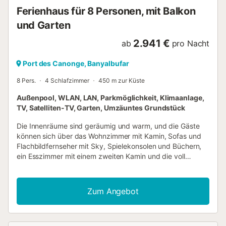
Ferienhaus für 8 Personen, mit Balkon
und Garten
2.941 €
ab
pro Nacht
Port des Canonge, Banyalbufar
8 Pers.
4 Schlafzimmer
450 m zur Küste
Außenpool, WLAN, LAN, Parkmöglichkeit, Klimaanlage,
TV, Satelliten-TV, Garten, Umzäuntes Grundstück
Die Innenräume sind geräumig und warm, und die Gäste
können sich über das Wohnzimmer mit Kamin, Sofas und
Flachbildfernseher mit Sky, Spielekonsolen und Büchern,
ein Esszimmer mit einem zweiten Kamin und die voll
ausgestattete Küche freuen. Die Villa Welcome bietet 4
Schlafzimmer mit eigenem Bad, Haartrockner, Telefon,
Safe in Laptop-Größe, tragbare Bose Mini-Lautsprecher,
Zum Angebot
Bademäntel, Toilettenartikel, internationale Steckdosen
und USB-Anschlüsse, Taschenlampe, ein Set GHD-
Glätteisen. Zwei Zimmer verfügen über Doppelbetten und