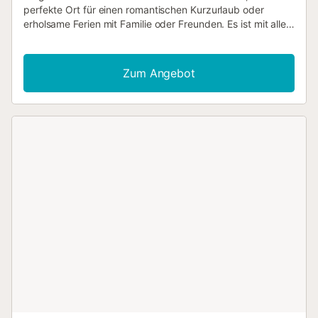
perfekte Ort für einen romantischen Kurzurlaub oder
erholsame Ferien mit Familie oder Freunden. Es ist mit allem
Notwendigen ausgestattet, um Ihren Komfort zu
gewährleisten. Die beiden oberen Etagen verfügen über
eine Klimaanlage, ideal für die wärmeren Monate, und die
Zum Angebot
Zimmer im ersten und zweiten Stock sind mit Ventilatoren
ausgestattet, die das ganze Jahr über eine angenehme
Ruhe gewährleisten. Es verfügt über
Hochgeschwindigkeits-WLAN, um immer verbunden zu
bleiben, und eine voll ausgestattete amerikanische
Induktionsküche mit Kühlschrank, Backofen, Mikrowelle,
Geschirrspüler, Toaster, Kaffeemaschine und allem, was
Sie zur Zubereitung köstlicher Mahlzeiten benötigen,
während Sie die Ruhe der Umgebung genießen. Dieses
Haus liegt in einer privilegierten Umgebung und ist perfekt,
um eine der authentischsten Ecken Mallorcas zu
entdecken. Banyalbufar, bekannt für seine Terrassenfelder
und den beeindruckenden Meerblick, bietet eine ruhige
und exklusive Atmosphäre. Ein wahres Refugium des
Friedens im Herzen der Serra de Tramuntana, ideal, um
abzuschalten und das gemächliche Tempo der Insel zu
genießen....