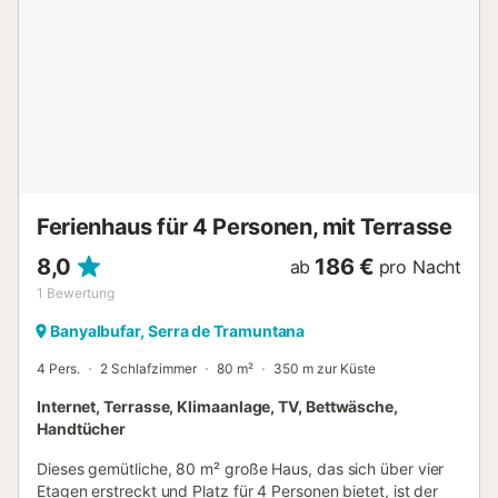
Toilettenartikeln und sind alle mit Eleganz und einem
besonders raffinierten Geschmack dekoriert. Die
Aufteilung der Schlafzimmer ist wie folgt: Schlafzimmer 1
Kingsize-Bett, Klimaanlage, Bose-Lautsprecher, eigenes
Bad mit freistehender Badewanne und Dusche.
Schlafzimmer 2 Kingsize-Bett oder zwei Einzelbetten,
Klimaanlage, Bose-Lautsprecher, eigenes Bad mit
begehbarer Dusche. Schlafzimmer 3 Kingsize-Bett oder
zwei Einzelbetten, Klimaanlage, Sitzecke, Bose-
Lautsprecher, eigenes Bad mit begehbarer Dusche.
Ferienhaus für 4 Personen, mit Terrasse
Schlafzimmer 4 Kingsize-Bett oder zwei Einzelbetten,
Klimaanlage, Bose-Lautsprecher, eigen...
8,0
186 €
ab
pro Nacht
1
Bewertung
Banyalbufar, Serra de Tramuntana
4 Pers.
2 Schlafzimmer
80 m²
350 m zur Küste
Internet, Terrasse, Klimaanlage, TV, Bettwäsche,
Handtücher
Dieses gemütliche, 80 m² große Haus, das sich über vier
Etagen erstreckt und Platz für 4 Personen bietet, ist der