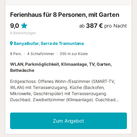
jeunes. Aéroport 35 km de la maison. "L´appartement se
trouve dans une zone de circulation limitée". Environne...
Ferienhaus für 8 Personen, mit Garten
9,0
387 €
ab
pro Nacht
6
Bewertungen
Banyalbufar, Serra de Tramuntana
8 Pers.
4 Schlafzimmer
350 m zur Küste
WLAN, Parkmöglichkeit, Klimaanlage, TV, Garten,
Bettwäsche
Erdgeschoss: Offenes Wohn-/Esszimmer (SMART-TV,
WLAN) mit Terrassenzugang. Küche (Backofen,
Mikrowelle, Geschirrspüler) mit Terrassenzugang.
Duschbad. Zweibettzimmer (Klimaanlage). Duschbad
(externer Zugang). Eine offene Treppe führt zu...
Obergeschoss: Doppelzimmer (Klimaanlage) mit eigenem
Bad, Zugang zur gemeinsamen Terrasse. Zweibettzimmer
Zum Angebot
(Klimaanlage) mit Zugang zur gemeinsamen Terrasse.
Zweibettzimmer (Klimaanlage). Duschbad. Außenbereich:
Offene und überdachte Terrassen mit Meerblick.