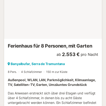
Treppe, die von einem luxuriösen Badezimmer im unteren
Stockwerk nach oben führt. Von jedem Zimmer aus haben
Sie einen fantastischen Blick auf die dramatische
mallorquinische Landschaft. Schlafzimmer 1 Kingsize-Bett,
Klimaanlage, Bose-Lautsprecher, eigenes Bad mit
freistehender Badewanne und begehbarer Dusche.
Schlafzimmer 2 Kingsize-Bett oder zwei Einzelbetten,
Klimaanlage, Bose-Lautsprecher, eigenes Bad mit
begehbarer Dusche. Schlafzimmer 3 Kingsize-Bett oder ...
Ferienhaus für 8 Personen, mit Garten
2.553 €
ab
pro Nacht
Banyalbufar, Serra de Tramuntana
8 Pers.
4 Schlafzimmer
150 m zur Küste
Außenpool, WLAN, LAN, Parkmöglichkeit, Klimaanlage,
TV, Satelliten-TV, Garten, Umzäuntes Grundstück
Das Anwesen erstreckt sich über drei Etagen und verfügt
über 4 Schlafzimmer, in denen bis zu acht Gäste
untergebracht werden können. Ein Schlafzimmer befindet