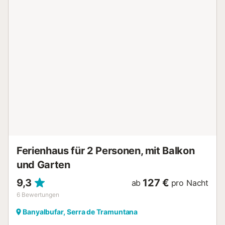
mediterranen Pflanzen, und verschiedenen
Sitzgelegenheiten, mit Meerblick ringsum. Besonders
geeignet für Urlauber, die Ruhe in natürlicher Umgebung
suchen. Banyalbufar ist ein idealer Ausgangspunkt für
spektakuläre Wanderungen ins Tramuntana-Gebirge, vor
allem im Herbst und im Frühjahr. Von unseren Grundstück
kann man direkt in die Berge wandern. Der
Fernwanderweg GR221, die "Trockensteinroute", geht nahe
am Haus vorbei und führt, gut ausgeschildert, zu
verschiedenen Rundwegen von verschiedener Länge, die
immer wieder neue, wunderschöne Ausblicke eröffnen....
Ferienhaus für 2 Personen, mit Balkon
und Garten
9,3
127 €
ab
pro Nacht
6
Bewertungen
Banyalbufar, Serra de Tramuntana