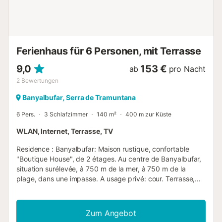
die 30-35 km entfernt sind (45-50 Minuten mit dem Auto).
Parkmöglichkeiten gibt es an der Straße, die ca. 600 m
entfernt ist und über eine Treppe erreicht werden kann.
W...
Ferienhaus für 6 Personen, mit Terrasse
9,0
153 €
ab
pro Nacht
2
Bewertungen
Banyalbufar, Serra de Tramuntana
6 Pers.
3 Schlafzimmer
140 m²
400 m zur Küste
WLAN, Internet, Terrasse, TV
Residence : Banyalbufar: Maison rustique, confortable
"Boutique House", de 2 étages. Au centre de Banyalbufar,
situation surélevée, à 750 m de la mer, à 750 m de la
plage, dans une impasse. A usage privé: cour. Terrasse,
espace barbecue. Infrastructures de la Maison: accès
internet, lave-linge. Magasins 400 m, restaurant, bar 20 m,
boulangerie 100 m, café, biergarten 20 m, arrêt de bus
Zum Angebot
"Banyalbufar" 120 m, plage de galets "Banyalbufar" 700