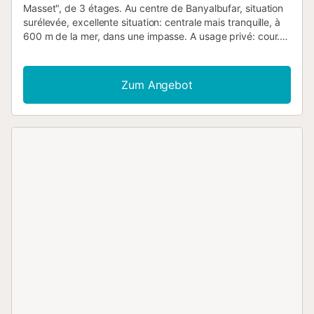
Masset", de 3 étages. Au centre de Banyalbufar, situation
surélevée, excellente situation: centrale mais tranquille, à
600 m de la mer, dans une impasse. A usage privé: cour.
Douche extérieure, terrasse, meubles de jardin, barbecue.
Infrastructures de la Maison: accès internet, Connexion
WIFI, réduit pour bicyclettes, chauffage central. Accès en
Zum Angebot
voiture par un chemin très raide, étroite. 20 m sentier en
escalier (15 marches) jusqu'à la maison. Place de parking
(couvert, nombre de places limité), garage en commun à
80 m. Place de parking ou garage pour voiture de petite -
moyenne dimension. Magasins 250 m, restaurant, bar 20
m, boulangerie 80 m, café, biergarten 20 m, arrêt de bus
"Banyalbufar" 120 m, plage de sable "Playa de Palma" 25
km, plage de galets "Cala Banyalbufar" 650 m. Chemins
de randonnées pédestres depuis la maison, piste cyclable
500 m. Attractions à proximité: Bodega Son Vives,
Esporles 10 km, Port des Canonge 11.7 km, Valldemossa 17
km, Estellencs 6.5 km, Palma de Mallorca Capital City 24
km. Région de randonnées: Serra de Tramuntana, La
Trapa, Estellencs, Ruta de Pedra en Sec. Veuillez noter:
voiture recommandée, sans ascenseur. Bien convenant à 6
adultes. Le propriétaire n'accepte pas les groupes de