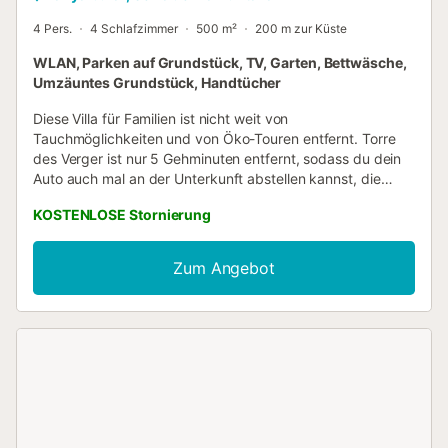
4 Pers.
4 Schlafzimmer
500 m²
200 m zur Küste
WLAN, Parken auf Grundstück, TV, Garten, Bettwäsche,
Umzäuntes Grundstück, Handtücher
Diese Villa für Familien ist nicht weit von
Tauchmöglichkeiten und von Öko-Touren entfernt. Torre
des Verger ist nur 5 Gehminuten entfernt, sodass du dein
Auto auch mal an der Unterkunft abstellen kannst, die
praktische Parkplätze auf dem Gelände bietet. Oder aber
KOSTENLOSE Stornierung
du setzt dich ans Steuer und fährst die 6 Minuten zu
dieser Sehenswürdigkeit: Cala Banyalbufar. Nach deiner
Rückkehr kannst du im Garten ausspannen oder auf der
Zum Angebot
Terrasse oder im Patio etwas trinken, und vergiss nicht die
Gartenmöbel. Wenn du genug Frischluft getankt hast,
probier es doch einmal mit einer Runde Tischtennis. Und
wenn du darauf keine Lust hast, gibt es dank WLAN-
Internetzugang (kostenlos) und Fernseher noch jede
Menge Möglichkeiten, wie du deine freie Zeit ausgiebig
genießen kannst. In diesem Feriendomizil erwarten dich 3
Schlafzimmer, 2.5 Badezimmer, ein Wohnzimmer, ein
Essbereich, ein Schlafsofa und ein Grill. Zur Ausstattung