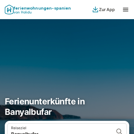
ferienwohnungen-spanien
Zur App
von Holidu
Ferienunterkünfte in
Banyalbufar
Reiseziel