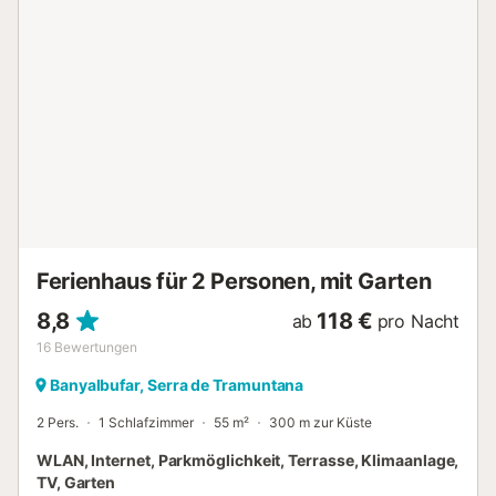
einem kleinen Tisch, das ideal ist, um abends ein Glas Wein
zu genießen, und ein zweites mit einem großen Esstisch.
Dank der günstigen Lage nahe dem Zentrum von
Banyalbufar finden Sie Geschäfte, Restaurants, Bars und
Cafés in unmittelbarer Nähe (100-400m; 1-6 Minuten zu
Fuß). Auch der nächstgelegene Strand, Cala Banyalbufar,
ist 850 m entfernt (13 Minuten zu Fuß). Der
nächstgelegene Flughafen befindet sich in der Hauptstadt
der Insel, Palma de Mallorca, nur 40 Autominuten (35,6
km) entfernt. Die Bettwäsche und Handtücher sind im
Preis inbegriffen. Parkmöglichkeiten gibt es...
Ferienhaus für 2 Personen, mit Garten
8,8
118 €
ab
pro Nacht
16
Bewertungen
Banyalbufar, Serra de Tramuntana
2 Pers.
1 Schlafzimmer
55 m²
300 m zur Küste
WLAN, Internet, Parkmöglichkeit, Terrasse, Klimaanlage,
TV, Garten