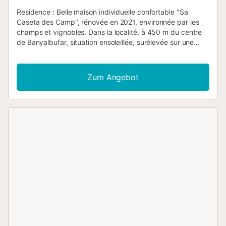
Residence : Belle maison individuelle confortable "Sa
Caseta des Camp", rénovée en 2021, environnée par les
champs et vignobles. Dans la localité, à 450 m du centre
de Banyalbufar, situation ensoleillée, surélevée sur une
colline, à 600 m de la forêt, à 1.1 km de la mer. A usage
privé: petit jardin avec plantes, cour. Jardinet, tonnelle,
meubles de jardin, barbecue. Infrastructures de la Maison:
Zum Angebot
accès internet, Connexion WIFI, air-conditionné, lave-linge.
Place de parking près de la maison sur le terrain, parking
public couvert à 2 m. Magasin d'alimentation 500 m,
supermarché 10 km, restaurant 300 m, bar 300 m,
boulangerie 500 m, centre à 5 minutes à pieds, arrêt de
bus "Banyalbufar" 450 m, plage de sable "Playa de
Palma" 25 km plage de graviers "Cala de Banyalbufar" 1.1
km, plage de rochers "Cala dels Suissos" 900 m. Port
plaisance 25 km, terrain de golf (18 trous) 20 km, tennis 10
km. Attractions à proximité: Bodega Son Vives 10 m,
Esporles 10 km, Port des Canonge, 11.7 km, Valldemossa
17 km, Estellencs 6.5 km, Palma de Mallorca Capital City
24 km. Région de randonnées: Serra de tramuntana, La
Trapa, Estellencs, Ruta de Pedra en Sec. Veuillez noter:
voiture recommandée. Indiqué pour séniors. Bien