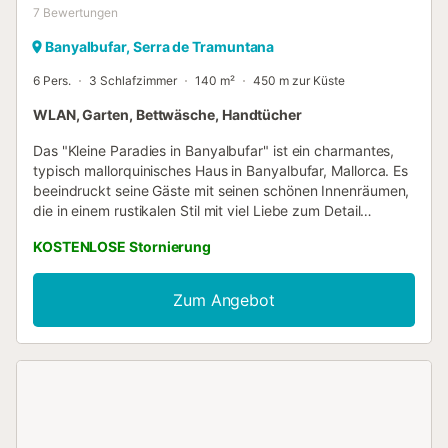
7
Bewertungen
Banyalbufar, Serra de Tramuntana
6 Pers.
3 Schlafzimmer
140 m²
450 m zur Küste
WLAN, Garten, Bettwäsche, Handtücher
Das "Kleine Paradies in Banyalbufar" ist ein charmantes,
typisch mallorquinisches Haus in Banyalbufar, Mallorca. Es
beeindruckt seine Gäste mit seinen schönen Innenräumen,
die in einem rustikalen Stil mit viel Liebe zum Detail
eingerichtet wurden, sowie mit seiner herrlichen Gegend im
KOSTENLOSE Stornierung
Außenbereich. Es besteht aus einem Wohnzimmer, einer
rustikalen und gut ausgestatteten Küche mit
Geschirrspüler, 3 Schlafzimmern (2 mit je 2 Einzelbetten,
Zum Angebot
eines mit einem Doppelbett), sowie 2 Badezimmern und
bietet somit Platz für 6 Personen. Zur Ausstattung gehören
außerdem WLAN, Ventilatoren, ein Babybett und ein
Hochstuhl. Eine der Hauptattraktionen des Hauses ist der
schöne, private Außenbereich mit atemberaubendem Blick
auf das Meer und die Berge. Der geräumige Garten
verfügt über zwei Terrassen-Gebiete: ein überdachtes mit