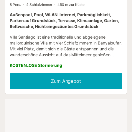
8 Pers.
4 Schlafzimmer
450 m zur Küste
Außenpool, Pool, WLAN, Internet, Parkmöglichkeit,
Parken auf Grundstück, Terrasse, Klimaanlage, Garten,
Bettwäsche, Nicht eingezäuntes Grundstück
Villa Santiago ist eine traditionelle und abgelegene
mallorquinische Villa mit vier Schlafzimmern in Banyalbufar.
Mit viel Platz, damit sich die Gäste entspannen und die
wunderschöne Aussicht auf das Mittelmeer genießen
können, ist diese Villa voller Geschichte, da der
KOSTENLOSE Stornierung
ursprüngliche Turm aus dem 13. Jahrhundert stammt. Villa
Santiago verfügt über einen verbundenen Wohn- und
Essbereich, der sich perfekt zum gemeinsamen Frühstück
Zum Angebot
und für den Start in den Tag eignet. Außerhalb der Villa
sind zwei der beliebtesten Gemeinschaftsbereiche für
Gäste die geräumigen Ess- und Loungebereiche im Freien,
beide mit atemberaubendem Blick auf die Küste. Von hier
aus ist es nur ein kurzer Spaziergang zum privaten
beheizten Pool (12 x 5,5 Meter). Diese auf drei Etagen
verteilte Unterkunft bietet Platz für bis zu acht Erwachsene
in vier Schlafzimmern. Ein Schlafzimmer befindet sich im
charakteristischen Turm der Villa, mit einer gewundenen