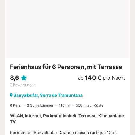
des Badezimmers gehören ein Haartrockner, ein Bidet und
Handtücher. Einer selbstgekochten Mahlzeit steht in der
Küche nichts im Weg – sie bietet einen Ofen, eine
Herdplatte und einen Kühlschrank sowie eine
Kaffeemaschine, einen Wasserkocher und eine Mikrowelle.
Und damit du nicht so viel Kleidung einpacken musst,
stehen dir vor Ort außerdem eine Waschmaschine und ein
Wäschetrockner zur Verfügung....
Ferienhaus für 6 Personen, mit Terrasse
8,6
140 €
ab
pro Nacht
7
Bewertungen
Banyalbufar, Serra de Tramuntana
6 Pers.
3 Schlafzimmer
110 m²
350 m zur Küste
WLAN, Internet, Parkmöglichkeit, Terrasse, Klimaanlage,
TV
Residence : Banyalbufar: Grande maison rustique "Can