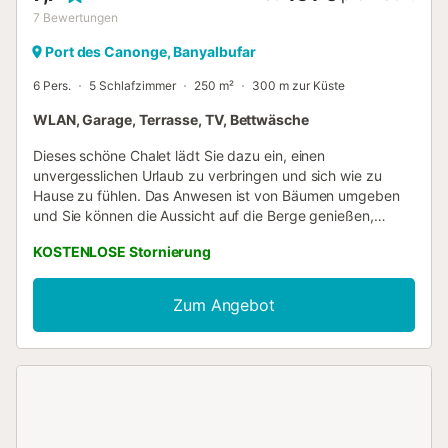
7
Bewertungen
Port des Canonge, Banyalbufar
6 Pers.
5 Schlafzimmer
250 m²
300 m zur Küste
WLAN, Garage, Terrasse, TV, Bettwäsche
Dieses schöne Chalet lädt Sie dazu ein, einen
unvergesslichen Urlaub zu verbringen und sich wie zu
Hause zu fühlen. Das Anwesen ist von Bäumen umgeben
und Sie können die Aussicht auf die Berge genießen,
während Sie sich mit einer kalten Dusche im Garten
KOSTENLOSE Stornierung
erfrischen. Machen Sie es sich mit Freunden und Familie
auf der Veranda gemütlich, lesen Sie ein gutes Buch oder
plaudern Sie ein wenig. Das Haus liegt in einem ruhigen
Zum Angebot
Wohngebiet und hat Nachbarn. Die Räume verteilen sich
über 2 Etagen und überzeugen mit einer hochwertigen
Einrichtung in warmen Tönen. Im Erdgeschoss finden Sie
ein Wohn-Esszimmer mit Smart-TV, Kamin, einem Esstisch
und zwei bequemen Sofas, wo Sie sich entspannen
können, während Sie Musik hören oder einen Film mit dem
CD- und DVD-Player ansehen. Die unabhängige Küche hat