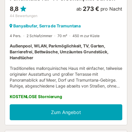
Nächte, mit flexiblem Anreisetag. Check-in ist ab 16:0...
8,8
273 €
ab
pro Nacht
44
Bewertungen
Banyalbufar, Serra de Tramuntana
4 Pers.
2 Schlafzimmer
70 m²
450 m zur Küste
Außenpool, WLAN, Parkmöglichkeit, TV, Garten,
Barrierefrei, Bettwäsche, Umzäuntes Grundstück,
Handtücher
Traditionelles mallorquinisches Haus mit einfacher, teilweise
originaler Ausstattung und großer Terrasse mit
Panoramablick auf Meer, Dorf und Tramuntana-Gebirge.
Ruhige, abgeschiedene Lage abseits von Straßen, ohne
Einblick von anderen Wohngrundstücken, und doch nur 10
KOSTENLOSE Stornierung
Minuten zu Fuß zum Zentrum des Bergdorfs Banyalbufar
mit Cafés, Läden, Restaurants und einer Bucht mit Strand.
Eigener Swimmingpool mit Blick aufs Meer. Nur eine halbe
Zum Angebot
Stunde im Auto bis Palma und doch abseits vom
Tourismus. Großer Garten über mehrere
Trockensteinmauer-Terrassen, mit Zitrusbäumen und