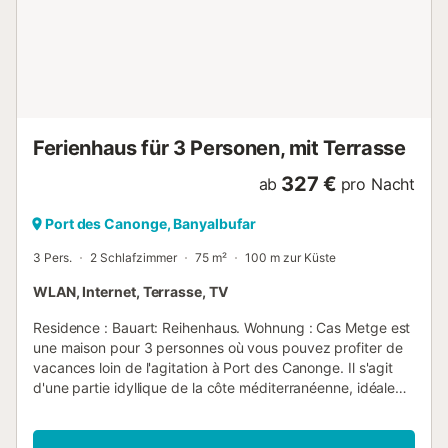
Sitzgelegenheit auf der Terrasse. Einer der beliebtesten
Bereiche der Villa Maggy ist die große Terrasse mit
Essbereich im Freien – perfekt für Abendessen oder späte
Cocktails. Ihr Aufenthalt in dieser Unterkunft ist vollständig
verpflegt, einschließlich: - Alle Getränke wie Wein, Bier,
Spirituosen, Erfrischungsgetränke und spanischer Sekt -
Tägliches kontinentales...
Ferienhaus für 3 Personen, mit Terrasse
327 €
ab
pro Nacht
Port des Canonge, Banyalbufar
3 Pers.
2 Schlafzimmer
75 m²
100 m zur Küste
WLAN, Internet, Terrasse, TV
Residence : Bauart: Reihenhaus. Wohnung : Cas Metge est
une maison pour 3 personnes où vous pouvez profiter de
vacances loin de l'agitation à Port des Canonge. Il s'agit
d'une partie idyllique de la côte méditerranéenne, idéale
pour les randonneurs et les cyclistes, accessible par une
route étroite et sinueuse. Port des Canonge est l'un des
plus charmants petits ports naturels de la Serra de