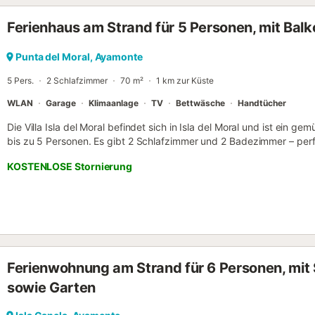
ein vollständiges Set an Küchenutensilien. Für Unterhaltung ist geso
Ferienhaus am Strand für 5 Personen, mit Balk
spanischsprachigen Kanälen, und kostenloses WLAN hält Sie verbu
Nähe der Unterkunft zu mehreren Attraktionen lieben. Nur 15 km vo
Reichweite mehrerer Golfplätze, darunter Valle Guadiana Links und I
Punta del Moral, Ayamonte
nahegelegene Stadt Ayamonte ist nur 9,5 km entfernt und bietet l
5 Pers.
2 Schlafzimmer
70 m²
1 km zur Küste
Zu den praktisc...
WLAN
Garage
Klimaanlage
TV
Bettwäsche
Handtücher
Die Villa Isla del Moral befindet sich in Isla del Moral und ist ein ge
bis zu 5 Personen. Es gibt 2 Schlafzimmer und 2 Badezimmer – perf
Küche ist komplett ausgestattet, sodass Sie während Ihres Aufent
KOSTENLOSE Stornierung
Annehmlichkeiten gehören Highspeed-WLAN für Videokonferenzen, 
eigener Arbeitsbereich für Gäste, die arbeiten möchten. Für Babys s
Der private Balkon und die offene Terrasse laden zum Entspannen
Dank der Nähe zum Strand erreichen Sie das Meer schnell und kön
Ein Parkplatz befindet sich direkt vor dem Haus. Veranstaltungen s
gestattet....
Ferienwohnung am Strand für 6 Personen, mit 
sowie Garten