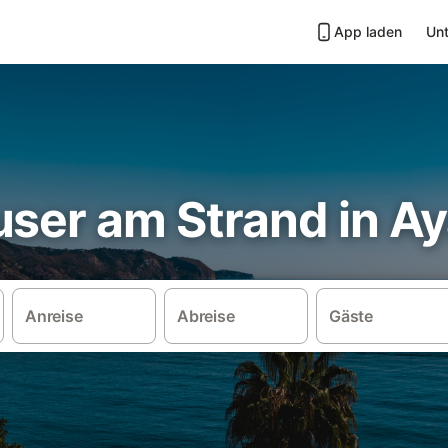
App laden
Unt
user am Strand in A
Anreise
Abreise
Gäste