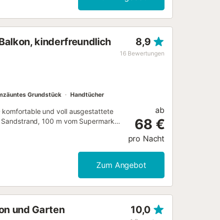
Balkon, kinderfreundlich
8,9
16
Bewertungen
zäuntes Grundstück
Handtücher
ab
 komfortable und voll ausgestattete
68 €
vom Sandstrand, 100 m vom Supermarkt
 Gegend für Familien und direkt am
pro Nacht
rundstück, 25 m² Terrasse,
bereich, einen Tennisplatz, einen
amten Apartment, einen
Zum Angebot
en Gebäude und einen Fernseher. Die
Backofen, Gefrierschrank,
nd Toaster ausgestattet....
kon und Garten
10,0