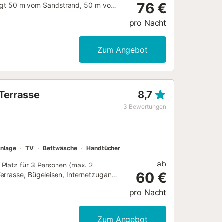
76 €
 liegt 50 m vom Sandstrand, 50 m vom
urse", 6 km von der Stadt
pro Nacht
t und befindet sich in einer idealen
, eine Terrasse, eine Waschmaschine,
ge im Wohnzimmer und einigen
Zum Angebot
rdachte Parkmöglichkeit im selben
d ist ausgestattet mit Mikrowelle,
 Toaster und Wasserkocher....
Terrasse
8,7
3
Bewertungen
anlage
TV
Bettwäsche
Handtücher
ab
Platz für 3 Personen (max. 2
60 €
errasse, Bügeleisen, Internetzugang
t, Gemeinschaftspool, überdachten
pro Nacht
rankochfeld ist ausgestattet mit
 Geschirr/Besteck, Kochutensilien,
Zum Angebot