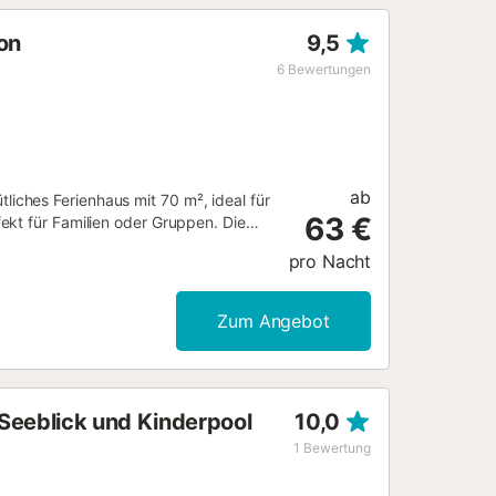
rgt mit einem Satellitenfernseher mit
on
9,5
nden. Naturliebhaber werden die
m Strand Isla Canela entfernt und in
6
Bewertungen
sla Canela Old Golf Course. Die
okalen Charme und Annehmlichkeiten.
ab
mütliches Ferienhaus mit 70 m², ideal für
63 €
ekt für Familien oder Gruppen. Die
halts bequem kochen können. Zu den
pro Nacht
Fernseher, Klimaanlage sowie ein
teht ein Kinderbett zur Verfügung.
 und Genießen der Umgebung ein.
Zum Angebot
nen erholsame Stunden verbringen.
ind auf dem Grundstück nicht
Seeblick und Kinderpool
10,0
1
Bewertung