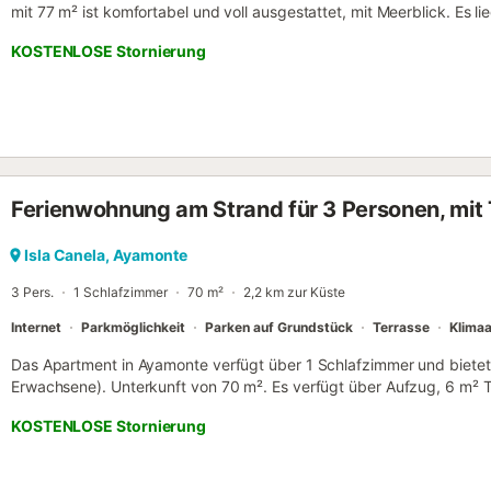
mit 77 m² ist komfortabel und voll ausgestattet, mit Meerblick. Es
Supermarkt, 4 km vom Golfplatz "Campo de Golf Isla Canela Old Co
KOSTENLOSE Stornierung
"Ayamonte", 157 km vom Flughafen "Flughafen Sevilla (SVQ)" entfern
Gegend für Kinder und in Strandnähe. Es verfügt über einen Aufzug
Internetzugang (WIFI), eine Wärmepumpenheizung, eine Klimaanla
Schlafzimmern, einen Gemeinschaftspool + Kinderbecken, eine übe
Gebäude und 2 Fernseher. Die amerikanische Küche mit Cerankochfel
Backofen, Geschirr/Besteck, Kochutensilien/Küche, Kaffeemaschine,
Ferienwohnung am Strand für 3 Personen, mit 
Isla Canela, Ayamonte
3 Pers.
1 Schlafzimmer
70 m²
2,2 km zur Küste
Internet
Parkmöglichkeit
Parken auf Grundstück
Terrasse
Klima
Das Apartment in Ayamonte verfügt über 1 Schlafzimmer und bietet 
Erwachsene). Unterkunft von 70 m². Es verfügt über Aufzug, 6 m² T
(WLAN), Wärmepumpenheizung, Klimaanlage im gesamten Apartmen
KOSTENLOSE Stornierung
Parkplatz im selben Gebäude, Fernseher. Die separate Küche mit Ce
Kühlschrank, Mikrowelle, Backofen, Gefrierschrank, Waschmaschine,
Kaffeemaschine, Toaster, Wasserkocher und Entsafter....