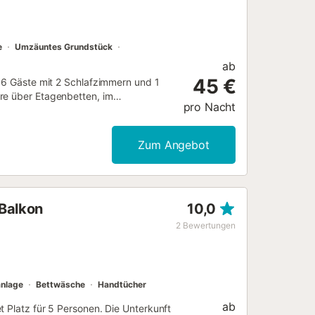
e
Umzäuntes Grundstück
ab
45 €
u 6 Gäste mit 2 Schlafzimmern und 1
re über Etagenbetten, im
pro Nacht
etet Cerankochfeld, Backofen,
s Kochgeschirr. Zu den
Fernseher im Wohnzimmer und
Zum Angebot
erefreier Zugang im gesamten
se, einen privaten Balkon sowie eine
der Außenpool für Erwachsene und
spannung. Familien mit Kindern
 Balkon
10,0
in Gemeinschaftsparkplatz in der
ter entfernt und öffentliche
2
Bewertungen
 Grundstück nicht gestattet. Das
strand und einem nahegelegenen
der ersten Junihälfte und der zweiten
anlage
Bettwäsche
Handtücher
ab
t Platz für 5 Personen. Die Unterkunft