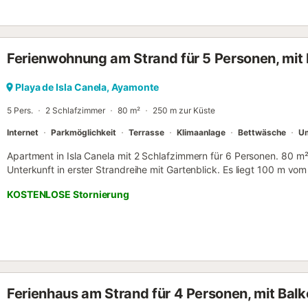
Ferienwohnung am Strand für 5 Personen, mit 
Playa de Isla Canela, Ayamonte
5 Pers.
2 Schlafzimmer
80 m²
250 m zur Küste
Internet
Parkmöglichkeit
Terrasse
Klimaanlage
Bettwäsche
Um
Apartment in Isla Canela mit 2 Schlafzimmern für 6 Personen. 80 m²
Unterkunft in erster Strandreihe mit Gartenblick. Es liegt 100 m 
und 3 km vom Golfplatz entfernt und befindet sich in einer idealen
KOSTENLOSE Stornierung
Meer. Es verfügt über einen Aufzug, Gartenmöbel, ein umzäuntes G
Bügeleisen, Internetzugang (WLAN), Haartrockner, einen Kinderspiel
Padel-Tennisplatz, eine Wärmepumpenheizung, Klimaanlage im ges
Gemeinschaftspool + Kinderbecken, kostenlose Parkplätze im selb
separate Küche mit Cerankochfeld ist mit Kühlschrank, Mikrowelle, 
Waschmaschine, Geschirr/Besteck, Kochutensilien, Kaffeemaschine u
Ferienhaus am Strand für 4 Personen, mit Bal