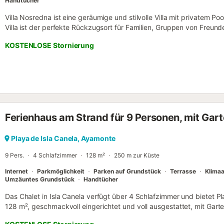
Handtücher
Villa Nosredna ist eine geräumige und stilvolle Villa mit privatem 
Villa ist der perfekte Rückzugsort für Familien, Gruppen von Freun
gleichermaßen. Eingebettet in eine ruhige Wohnanlage bietet sie ei
KOSTENLOSE Stornierung
Entfernung vom Isla Canela Links Golf Course in Costa Esuri. Die Vi
gut ausgestatteten Innenbereich mit 5 Schlafzimmern und 4 Bäder
Platz finden. Die Schlafzimmer sind mit einer Mischung aus Kingsiz
ausgestattet, die für erholsamen Schlaf für alle sorgen. Der offene
Herzstück des Hauses mit einer gemütlichen Sitzecke mit Kamin un
Gruppe Platz findet. Die voll ausgestattete Küche mit modernen Ger
Leichtigkeit köstliche Mahlzeiten zuzubereiten. Treten Sie nach d
Ferienhaus am Strand für 9 Personen, mit Gar
privaten Garten mit einem Swimmingpool, Sonnenliegen und Gartenm
Entspannung begrüßt. Die Terrasse verfügt außerdem über einen Holz
Grillabende mit Familie und Freunden eignet. Für Unterhaltungssuche
Playa de Isla Canela, Ayamonte
mit Billardtisch und Tischtennisplatte sowie eine Sitzecke mit Sofa un
9 Pers.
4 Schlafzimmer
128 m²
250 m zur Küste
Klimaanlage, ...
Internet
Parkmöglichkeit
Parken auf Grundstück
Terrasse
Klima
Umzäuntes Grundstück
Handtücher
Das Chalet in Isla Canela verfügt über 4 Schlafzimmer und bietet Pl
128 m², geschmackvoll eingerichtet und voll ausgestattet, mit Garte
Sandstrand "Isla Canela", 100 m vom Restaurant "Varios", 300 m 