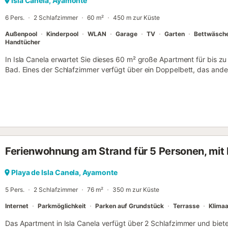
Isla Canela, Ayamonte
6 Pers.
2 Schlafzimmer
60 m²
450 m zur Küste
Außenpool
Kinderpool
WLAN
Garage
TV
Garten
Bettwäsch
Handtücher
In Isla Canela erwartet Sie dieses 60 m² große Apartment für bis z
Bad. Eines der Schlafzimmer verfügt über ein Doppelbett, das ande
Wohnzimmer gibt es ein Schlafsofa. Die gut ausgestattete Küche bi
Mikrowelle, Kapselkaffeemaschine, Geschirrspüler und vollständige
Annehmlichkeiten zählen Highspeed-WLAN für Videokonferenzen, 
Hauptschlafzimmer, Waschmaschine, Ventilator, Arbeitsplatz, barri
Apartment und Aufzug. Genießen Sie eine überdachte private Terras
offene Terrasse mit Blick auf den See. Der Gemeinschaftsgarten, 
Kinder sowie die Außendusche bieten weitere Möglichkeiten zur Ent
Ferienwohnung am Strand für 5 Personen, mit
finden einen Gemeinschaftsspielplatz vor. Zur Unterkunft gehören e
Garage und ein Abstellraum für Fahrräder. Der Strand ist nur 100 Me
Verkehrsmittel sind leicht erreichbar. Veranstaltungen sind auf dem
Playa de Isla Canela, Ayamonte
Apartment liegt in der schönen Isla Canela mit ihrem langen Sand
5 Pers.
2 Schlafzimmer
76 m²
350 m zur Küste
Golfplatz. Der Pool ist vom 15. Juni bis 15. September geöffnet. In 
Septemberhälfte ist er nur samstags und sonntags ge...
Internet
Parkmöglichkeit
Parken auf Grundstück
Terrasse
Klima
Das Apartment in Isla Canela verfügt über 2 Schlafzimmer und biete