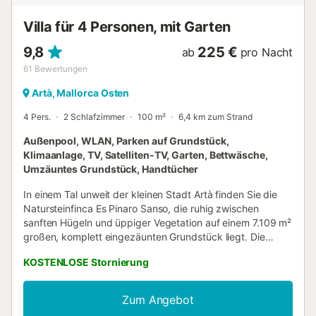
Glaskeramikkochfeld, Backofen, Mikrowelle,
Geschirrspüler, Waschmaschine, Trockner, Kühlschrank
Villa für 4 Personen, mit Garten
und mehr... Alle notwendigen Geschirre und Utensilien zur
Zubereitung von Mahlzeiten zu Hause werden ebenfalls
9,8
225 €
ab
pro Nacht
b...
61
Bewertungen
Artà, Mallorca Osten
4 Pers.
2 Schlafzimmer
100 m²
6,4 km zum Strand
Außenpool, WLAN, Parken auf Grundstück,
Klimaanlage, TV, Satelliten-TV, Garten, Bettwäsche,
Umzäuntes Grundstück, Handtücher
In einem Tal unweit der kleinen Stadt Artà finden Sie die
Natursteinfinca Es Pinaro Sanso, die ruhig zwischen
sanften Hügeln und üppiger Vegetation auf einem 7.109 m²
großen, komplett eingezäunten Grundstück liegt. Die
schöne Finca, die rustikalen Charme mit modernem
KOSTENLOSE Stornierung
Komfort verbindet, verfügt über ein Wohn-/Esszimmer mit
einer Schlafcouch für 2 Personen, eine voll ausgestattete
Küche, 2 Schlafzimmer sowie 2 Bäder und bietet somit
Zum Angebot
Platz für 4 Personen. Zur Ausstattung gehören außerdem