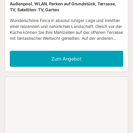
Außenpool, WLAN, Parken auf Grundstück, Terrasse,
TV, Satelliten-TV, Garten
Wunderschöne Finca in absolut ruhiger Lage und inmitten
einer reizenden und natürlichen Landschaft. Gleich vor der
Küche können Sie Ihre Mahlzeiten auf der offenen Terrasse
mit fantastischer Weitsicht genießen. Auf der anderen
Seite erreichen Sie die geschützte Terrasse mit Sicht auf
den Pool. Der ebenerdig montierte Aufbaupool verfügt
über ein normales Filtersystem. Die angrenzenden
Zum Angebot
Landflächen werden mit vielen verschiedenen
Früchtebäumen bewirtschaftet. Dieses neu erbaute
Landhaus wurde bestens isoliert und bietet daher ein
angenehmes Wohnklima. Umweltfreundlicher Solarstrom ist
inklusive, Generator-Strom ist exklusive – nur falls nötig
und nach Verbrauch. Entspannung pur – lauschen Sie den
verschiedenen Singvögeln, Grillen und Glöckchen der
Schafe – hier wohnen Sie wie in einer anderen Welt. Und
dennoch erreichen Sie die schönen und beliebten Strände
der Colonia Sant Pere, Canyamel und Cala Radjada in nur
20 Autominuten; so auch die Naturstrände der Cala Torta
und Cala Mitjana. Einer der mehreren Golfplätze der