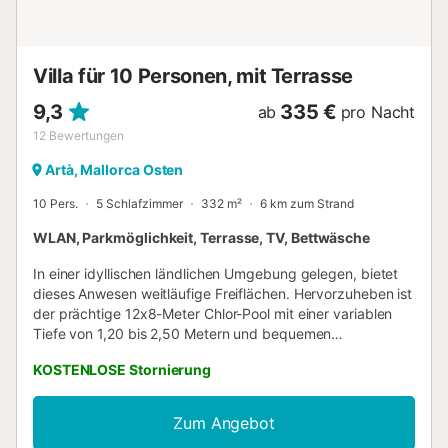
Klimaanlage funktionieren per Wärmepumpe im
Wohnzimmer, in der Küche und in den Schlafzimmern. Das
Bad verfügt über einen separaten Heizstrahler. Im Winter
Villa für 10 Personen, mit Terrasse
wird die...
9,3
335 €
ab
pro Nacht
12
Bewertungen
Artà, Mallorca Osten
10 Pers.
5 Schlafzimmer
332 m²
6 km zum Strand
WLAN, Parkmöglichkeit, Terrasse, TV, Bettwäsche
In einer idyllischen ländlichen Umgebung gelegen, bietet
dieses Anwesen weitläufige Freiflächen. Hervorzuheben ist
der prächtige 12x8-Meter Chlor-Pool mit einer variablen
Tiefe von 1,20 bis 2,50 Metern und bequemen
Sonnenliegen zum Entspannen. Das Anwesen lädt dazu
KOSTENLOSE Stornierung
ein, unvergessliche Momente zu schaffen, indem es eine
Grillmöglichkeit für köstliche Mahlzeiten mit Familie oder
Freunden bereitstellt. Mit einer ruhigen und natürlichen
Zum Angebot
Atmosphäre wird dieses Anwesen zu einem perfekten