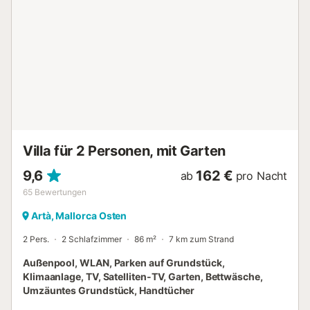
Annehmlichkeiten und Details. Das Erdgeschoss ist
geräumig und offen gestaltet, mit einer Küche/einem
Essbereich, einem Wohn-/Esszimmer. Der Wohnbereich ist
lichtdurchflutet (große bodentiefe Fenster) und mit
bequemen Sofas, Sat-TV (nur kostenlose Kanäle), WLAN,
DVD-Player und einem Essbereich ausgestattet. Die große,
moderne Küche (mit Esstisch) ist komplett mit allen
notwendigen Geräten ausgestattet. Zu den
Ausstattungsmerkmalen der Küche gehören ein Backofen,
ein Kochfeld, ein Kühl-/Gefrierschrank, eine Mikrowelle,
eine Spülmaschine, eine Waschmas...
Villa für 2 Personen, mit Garten
9,6
162 €
ab
pro Nacht
65
Bewertungen
Artà, Mallorca Osten
2 Pers.
2 Schlafzimmer
86 m²
7 km zum Strand
Außenpool, WLAN, Parken auf Grundstück,
Klimaanlage, TV, Satelliten-TV, Garten, Bettwäsche,
Umzäuntes Grundstück, Handtücher