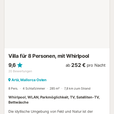
die Natur oder an die Küste genießen möchten. Vor allem
Ventilatoren kommen hier auf ihre Kosten, denn viele
Golfplätze, wie Canyamel Golf, Golf Son Servera und Golf
Costa de los Pinos sind nur 5-10 km entfernt. Geschäfte,
Restaurants, Bars und Cafés befinden sich ebenfalls nur 5
km entfernt in der Küstenstadt Canyamel. Dort befindet
sich auch der nächstgelegene Strand, Playa de Canyamel,
der in weniger als 10 Minuten mit dem Auto erreicht
werden kann. Parkplätze sind auf dem Gelände der
Unterkunft vorhanden. Die Bettwäsche und Handtücher
sind im Preis inbegriffe...
Villa für 8 Personen, mit Whirlpool
9,6
252 €
ab
pro Nacht
20
Bewertungen
Artà, Mallorca Osten
8 Pers.
4 Schlafzimmer
285 m²
7,8 km zum Strand
Whirlpool, WLAN, Parkmöglichkeit, TV, Satelliten-TV,
Bettwäsche
Die idyllische Umgebung von Feld und Natur ist der