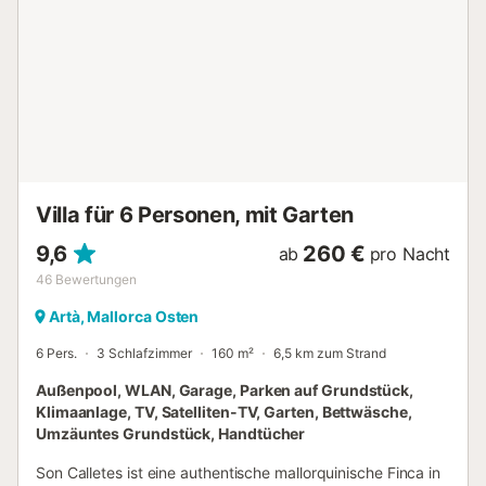
nicht erlaubt. Diese Unterkunft hat Richtlinien, die den
Gästen bei der korrekten Mülltrennung helfen. Weitere
Informationen sind vor Ort erhältlich. Diese Unterkunft
verfügt über energiesparende Beleuchtung. Eine
Klimaanlage ist gegen einen Aufpreis je nach Verbrauch
erhältlich (nach Rücksprache mit dem Gastgeber)....
Villa für 6 Personen, mit Garten
9,6
260 €
ab
pro Nacht
46
Bewertungen
Artà, Mallorca Osten
6 Pers.
3 Schlafzimmer
160 m²
6,5 km zum Strand
Außenpool, WLAN, Garage, Parken auf Grundstück,
Klimaanlage, TV, Satelliten-TV, Garten, Bettwäsche,
Umzäuntes Grundstück, Handtücher
Son Calletes ist eine authentische mallorquinische Finca in