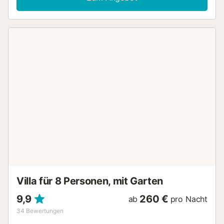
Ventilatoren, ein Kamin, Satellitenfernsehen, Brettspiele, ein
Babybett und ein Kinderhochstuhl. Im Außenbereich
erwarten sie mehrere überdachte und nicht überdachte
Terrassen mit bequemen Gartenmöbeln sowie ein schöner
Pavillon mit einem Essbereich. Hier können Sie sich
entspannen und bei einem Glas vollmundigen Weines laue
Sommerabende ausklingen lassen. Zudem lädt der 32 m²
große Pool, der von Sonnenliegen gesäumt ist, zu einer
erfrischenden Abkühlung ein. Ein Restaurant, eine Bar, eine
Apotheke sowie ein Supermarkt sind 4,3 km bzw. eine 7-
minütige Autofahrt von der Unterkunft entfernt. Die
traumhaften Strände und Buchten der Ostküste sind nach
etwa 15 km bzw. einer kurzer Autofahrt zu erreichen.
Parkplätze stehen auf dem Grundstück zur Verfügung.
Bettwäsche und Handtücher sind im Preis inbegriffen.
Fahrräder sind auf dem Grundstück vorhanden und
können ausgeliehen werden. Lizenznummer: ETV/3212,
Name: S'Hort...
Villa für 8 Personen, mit Garten
9,9
260 €
ab
pro Nacht
34
Bewertungen