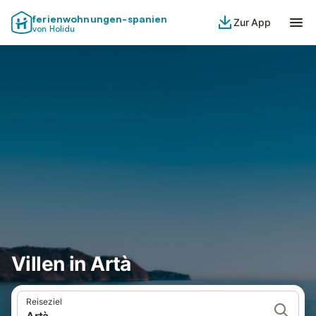
ferienwohnungen-spanien
Zur App
von Holidu
Villen in Artà
Reiseziel