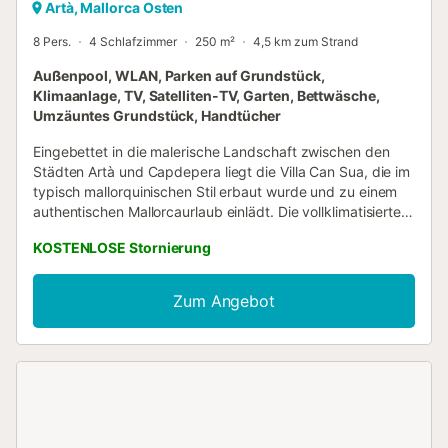
Artà, Mallorca Osten
8 Pers.
4 Schlafzimmer
250 m²
4,5 km zum Strand
Außenpool, WLAN, Parken auf Grundstück,
Klimaanlage, TV, Satelliten-TV, Garten, Bettwäsche,
Umzäuntes Grundstück, Handtücher
Eingebettet in die malerische Landschaft zwischen den
Städten Artà und Capdepera liegt die Villa Can Sua, die im
typisch mallorquinischen Stil erbaut wurde und zu einem
authentischen Mallorcaurlaub einlädt. Die vollklimatisierte
Villa verfügt über 2 Etagen, bestehend aus einem
KOSTENLOSE Stornierung
Wohnzimmer, einem Esszimmer, einer voll ausgestatteten
Küche, 4 Schlafzimmern sowie 2 Bädern und bietet Platz
für 8 Personen. Zur Ausstattung gehören außerdem
Zum Angebot
WLAN, ein Kamin, Satellitenfernsehen, ein Babybett und
ein Hochstuhl. In der fantastischen Gegend, die mehrere
Terrassen, überdachte Sitzgelegenheiten, einen Grill, einen
50 m² großen Pool (maximale Tiefe: 2 m) und eine
Tischtennisplatte umfasst, können Sie einen erholsamen
Urlaub mit einer Vielzahl von Aktivitäten genießen. Die
Finca ist ideal für alle, die ländliche Idylle und Ausflüge in