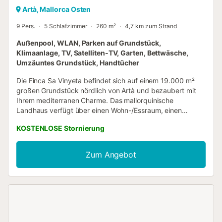
Artà, Mallorca Osten
9 Pers.
5 Schlafzimmer
260 m²
4,7 km zum Strand
Außenpool, WLAN, Parken auf Grundstück,
Klimaanlage, TV, Satelliten-TV, Garten, Bettwäsche,
Umzäuntes Grundstück, Handtücher
Die Finca Sa Vinyeta befindet sich auf einem 19.000 m²
großen Grundstück nördlich von Artà und bezaubert mit
Ihrem mediterranen Charme. Das mallorquinische
Landhaus verfügt über einen Wohn-/Essraum, einen
Wintergarten, eine voll ausgestattete Küche, 5
KOSTENLOSE Stornierung
Schlafzimmer (eins mit einem Einzelbett und 2 mit jeweils 2
Einzelbetten) sowie 6 Badezimmer und bietet somit Platz
für 9 Personen. Zur Ausstattung gehören außerdem
Zum Angebot
WLAN, eine Klimaanlage, ein Kamin, Satellitenfernsehen,
ein Babybett und ein Kinderhochstuhl. Über eine gepflegte
Auffahrt, die von einer sattgrünen Rasenfläche und Palmen
gesäumt ist, gelangen Sie zum wunderschönen
traditionellen Gebäude und den möblierten
Außenbereichen. Dort erwarten Sie mehrere überdachte
und nicht überdachte Terrassen mit Essplätzen und