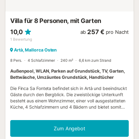
Region, der Golfplatz von Cap de Pere liegt keine 10
Kilometer entfernt. Gruppen (ausgenommen Familien und
Pärchen) auf Anfrage und mit Spezialkaution.
Lizenznummer: 4076...
Villa für 8 Personen, mit Garten
10,0
257 €
ab
pro Nacht
1
Bewertung
Artà, Mallorca Osten
8 Pers.
4 Schlafzimmer
240 m²
6,6 km zum Strand
Außenpool, WLAN, Parken auf Grundstück, TV, Garten,
Bettwäsche, Umzäuntes Grundstück, Handtücher
Die Finca Sa Fonteta befindet sich in Artà und beeindruckt
Gäste durch den Bergblick. Die zweistöckige Unterkunft
besteht aus einem Wohnzimmer, einer voll ausgestatteten
Küche, 4 Schlafzimmern und 4 Bädern und bietet somit
Platz für 8 Personen. Zur Ausstattung gehören außerdem
Highspeed-WLAN (geeignet für Videoanrufe) mit einem
eigenen Arbeitsplatz für Homeoffice, ein TV, ein Ventilator
Zum Angebot
sowie eine Waschmaschine. Außerdem steht eine
Tischtennisplatte für Sie bereit. Ein Babybett und ein