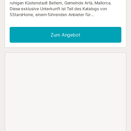
ruhigen Küstenstadt Betlem, Gemeinde Artà, Mallorca.
Diese exklusive Unterkunft ist Teil des Katalogs von
5StarsHome, einem führenden Anbieter für
Ferienvermietungen auf Mallorca und Ibiza, und wurde für
Familien, Paare oder Freundesgruppen konzipiert, die
einen entspannten Aufenthalt in Meeresnähe suchen. Die
Zum Angebot
privilegierte Lage, nur 250 Meter vom Strand von Betlem
entfernt, bietet einen atemberaubenden Blick auf das
Mittelmeer, die Berge und den privaten Garten in einer
natürlichen und ruhigen Umgebung, die ideal zum
Abschalten ist. Das Anwesen verfügt über eine bebaute
Fläche von 140 m², verteilt auf zwei Etagen, auf einem
umzäunten Grundstück von über 1.400 m². Es bietet 3
geräumige und helle Doppelzimmer sowie 2 komplette
Badezimmer mit Dusche, sodass bis zu 6 Personen
bequem untergebracht werden können. Das Innere
präsentiert sich modern, funktional und einladend, mit
Klimaanlage in allen Räumen und einer
Wärmepumpenheizung für optimalen Komfort das ganze
Jahr über. Darüber hinaus stehen Ihnen Highspeed-WLAN
und Fernsehen zur Verfügung. Die separate Küche ist
komplett mit modernen Geräten ausgestattet, darunter