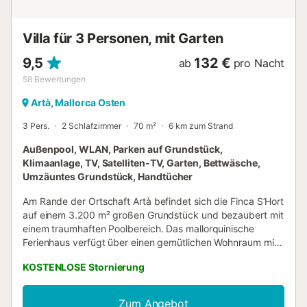
Villa für 3 Personen, mit Garten
9,5
132 €
ab
pro Nacht
58
Bewertungen
Artà, Mallorca Osten
3 Pers.
2 Schlafzimmer
70 m²
6 km zum Strand
Außenpool, WLAN, Parken auf Grundstück,
Klimaanlage, TV, Satelliten-TV, Garten, Bettwäsche,
Umzäuntes Grundstück, Handtücher
Am Rande der Ortschaft Artà befindet sich die Finca S’Hort
auf einem 3.200 m² großen Grundstück und bezaubert mit
einem traumhaften Poolbereich. Das mallorquinische
Ferienhaus verfügt über einen gemütlichen Wohnraum mit
einem Kamin, eine sehr gut ausgestattete Küche, 2
KOSTENLOSE Stornierung
Schlafzimmer (eins mit einem Queensize-Bett und eins mit
2 Einzelbetten) sowie ein Badezimmer und bietet Platz für
3 Personen. Zur Ausstattung gehören außerdem WLAN,
Zum Angebot