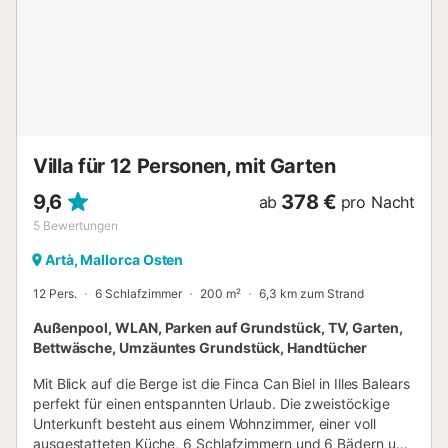
Loungemöbeln, ein Grillbereich, Schaukeln, ein Fußballtor,
eine Tischtennisplatte und gemütliche Hängematten, die
zwischen die schattenspendenden Bäume gespannt
wurden. Das absolute Highlight ist jedoch der große Pool!
Erfrischen Sie sich im kühlen Nass oder entspannen Sie
sich auf einer der zahlreichen Sonnenliegen, die Sie auf der
Steinterrasse finden. Hier sind die Sorgen des Alltags
schnell vergessen! Einkaufsmöglichkeiten, Restaurants,
Villa für 12 Personen, mit Garten
Bars und Cafés erreichen Sie in der 3,8 km entfernten
Ortsmitte von Artà und zur Cala Moll, die mit Ihrem
9,6
378 €
ab
pro Nacht
traumhaften Sandstrand auf Ihren Besuch wartet,
5
Bewertungen
gelangen Sie nach 15 km...
Artà, Mallorca Osten
12 Pers.
6 Schlafzimmer
200 m²
6,3 km zum Strand
Außenpool, WLAN, Parken auf Grundstück, TV, Garten,
Bettwäsche, Umzäuntes Grundstück, Handtücher
Mit Blick auf die Berge ist die Finca Can Biel in Illes Balears
perfekt für einen entspannten Urlaub. Die zweistöckige
Unterkunft besteht aus einem Wohnzimmer, einer voll
ausgestatteten Küche, 6 Schlafzimmern und 6 Bädern und