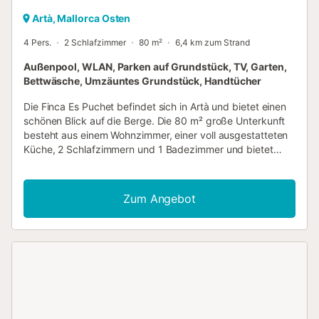
Artà, Mallorca Osten
4 Pers.
2 Schlafzimmer
80 m²
6,4 km zum Strand
Außenpool, WLAN, Parken auf Grundstück, TV, Garten,
Bettwäsche, Umzäuntes Grundstück, Handtücher
Die Finca Es Puchet befindet sich in Artà und bietet einen
schönen Blick auf die Berge. Die 80 m² große Unterkunft
besteht aus einem Wohnzimmer, einer voll ausgestatteten
Küche, 2 Schlafzimmern und 1 Badezimmer und bietet
somit Platz für 4 Personen. Zur Ausstattung gehören
außerdem Highspeed-WLAN (geeignet für Videoanrufe)
mit einem eigenen Arbeitsplatz für Homeoffice, ein TV, ein
Zum Angebot
Ventilator sowie eine Waschmaschine. Außerdem steht
Ihnen eine Tischtennisplatte zur Verfügung. Ein Babybett
und ein Hochstuhl sind ebenfalls vorhanden. Diese
Unterkunft verfügt nicht über: Klimaanlage. Dieses
Ferienhaus bietet einen exklusiven Außenbereich mit Pool,
Garten, offenen und überdachten Terrassen, Grill und
Außendusche. Ein Parkplatz ist auf dem Grundstück
vorhanden. Haustiere, Rauchen und Veranstaltungen sind