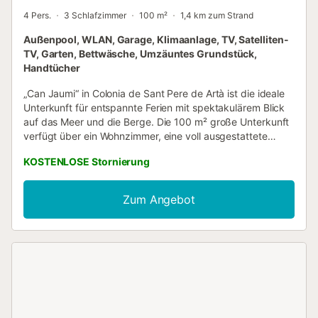
4 Pers.
3 Schlafzimmer
100 m²
1,4 km zum Strand
Außenpool, WLAN, Garage, Klimaanlage, TV, Satelliten-
TV, Garten, Bettwäsche, Umzäuntes Grundstück,
Handtücher
„Can Jaumi“ in Colonia de Sant Pere de Artà ist die ideale
Unterkunft für entspannte Ferien mit spektakulärem Blick
auf das Meer und die Berge. Die 100 m² große Unterkunft
verfügt über ein Wohnzimmer, eine voll ausgestattete
Küche mit Geschirrspüler, 3 Schlafzimmer und 2 komplette
KOSTENLOSE Stornierung
Bäder, eines davon en suite. Zu den weiteren
Annehmlichkeiten zählen WLAN, Klimaanlage,
Waschmaschine und Sat-TV. Für Familien mit kleinen
Zum Angebot
Kindern stehen ein Kinderbett und ein Hochstuhl bereit.
Das Highlight ist der private Außenbereich mit Pool,
Garten, offener und überdachter Terrasse, Grill und
Außendusche. Entspannen Sie am Pool an einem sonnigen
Tag und genießen Sie den Meerblick. Sportbegeisterte
finden auf dem Grundstück ein Fußballfeld und ein
Volleyballnetz. Kostenlose Parkplätze für mehrere Autos
sind auf dem Grundstück vorhanden....