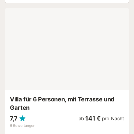
Hochstuhl sind ebenfalls vorhanden. Diese Unterkunft
bietet keine: Klimaanlage. Willkommen in unserem
Ferienhaus, das mit einem privaten Außenbereich lockt.
Nehmen Sie ein erfrischendes Bad im Pool, sonnen Sie sich
im üppigen Garten, entspannen Sie sich auf der offenen
Terrasse, finden Sie Schatten auf der überdachten
Terrasse, genießen Sie gegrillte Köstlichkeiten auf dem Grill
und duschen Sie sich unter der Außendusche ab. Ein
Parkplatz ist auf dem Grundstück vorhanden. Haustiere,
Rauchen und Veranstaltungen sind nicht erlaubt. Diese
Unterkunft hat Richtlinien, die den Gästen bei der
korrekten Mülltrennung helfen. Weitere Informationen sind
vor Ort erhältlich. Diese Unterkunft verfügt über
energiesparende Beleuchtung. Eine Klimaanlage ist gegen
einen Aufpreis je nach Verbrauch erhältlich (nach
Rücksprache mit dem Eigentümer)....
Villa für 6 Personen, mit Terrasse und
Garten
7,7
141 €
ab
pro Nacht
6
Bewertungen