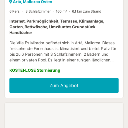
Artà, Mallorca Osten
6 Pers.
3 Schlafzimmer
160 m²
6,1 km zum Strand
Internet, Parkmöglichkeit, Terrasse, Klimaanlage,
Garten, Bettwäsche, Umzäuntes Grundstück,
Handtücher
Die Villa Es Mirador befindet sich in Artà, Mallorca. Dieses
freistehende Ferienhaus ist klimatisiert und bietet Platz für
bis zu 6 Personen mit 3 Schlafzimmern, 2 Bädern und
einem privaten Pool. Es liegt in einer ruhigen ländlichen
Gegend in der Nähe von Artà, Mallorca. Innerhalb eines
KOSTENLOSE Stornierung
Radius von 10 bis 15 km erreichen Sie mit dem Auto eine
große Auswahl an Stränden. Die Villa Es Mirador ist eine
wahrhaft besondere Unterkunft, die in der idyllischen
Zum Angebot
Landschaft von Artà liegt und einen atemberaubenden
Blick auf die ländliche Umgebung bietet. Die umliegende
natürliche Vegetation sorgt dafür, dass die Villa ihren
Gästen Ruhe und absolute Privatsphäre bietet. Das Innere
dieser Villa ist stilvoll und geräumig (ca. 160 qm
Wohnfläche) und wurde wunderschön mit viel lokalem Holz
und Stein fertiggestellt, sorgfältig kombiniert mit modernen