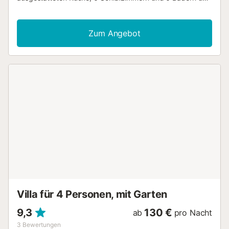
bietet somit Platz für 12 Personen. Zur Ausstattung
gehören außerdem Highspeed-WLAN (für Videoanrufe
geeignet) mit einem eigenen Arbeitsplatz für Homeoffice,
Zum Angebot
ein TV, ein Ventilator sowie eine Waschmaschine.
Außerdem steht eine Tischtennisplatte für Sie bereit. Ein
Babybett und ein Hochstuhl sind ebenfalls vorhanden.
Diese Unterkunft bietet keine: Klimaanlage. Dieses
Ferienhaus bietet einen exklusiven Außenbereich mit Pool,
Garten, offenen und überdachten Terrassen, Grill und
Außendusche. Ein Parkplatz ist auf dem Grundstück
vorhanden. Haustiere, Rauchen und Veranstaltungen sind
nicht erlaubt. Diese Unterkunft hat Richtlinien, die den
Gästen bei der korrekten Mülltrennung helfen. Weitere
Informationen sind vor Ort erhältlich. Diese Unterkunft
verfügt über energiesparende Beleuchtung. Eine
Klimaanlage ist gegen einen Aufpreis je nach Verbrauch
erhältlich (nach Rücksprache mit dem Eigentümer)....
Villa für 4 Personen, mit Garten
9,3
130 €
ab
pro Nacht
3
Bewertungen