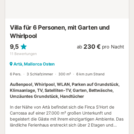
Eingangstüre werden Sie von einem großen Wohn- und
Esszimmer erwartet, welches den idealen Ort darstellt um
es sich hier entweder gemeinsam m...
Villa für 6 Personen, mit Garten und
Whirlpool
9,5
230 €
ab
pro Nacht
11
Bewertungen
Artà, Mallorca Osten
6 Pers.
3 Schlafzimmer
300 m²
6 km zum Strand
Außenpool, Whirlpool, WLAN, Parken auf Grundstück,
Klimaanlage, TV, Satelliten-TV, Garten, Bettwäsche,
Umzäuntes Grundstück, Handtücher
In der Nähe von Artà befindet sich die Finca S'Hort de
Carrossa auf einer 27.000 m² großen Unterkunft und
begeistert die Gäste mit ihrem einzigartigen Ambiente. Das
ländliche Ferienhaus erstreckt sich über 2 Etagen und
bietet 300 m² Wohnfläche mit einem gemütlichen