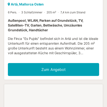
Artà, Mallorca Osten
6 Pers.
3 Schlafzimmer
205 m²
7,4 km zum Strand
Außenpool, WLAN, Parken auf Grundstück, TV,
Satelliten-TV, Garten, Bettwäsche, Umzäuntes
Grundstück, Handtücher
Die Finca "Es Pujols" befindet sich in Artá und ist die ideale
Unterkunft für einen entspannten Aufenthalt. Die 205 m²
große Unterkunft besteht aus einem Wohnzimmer, einer
voll ausgestatteten Küche mit Geschirrspüler, 3
Schlafzimmern und 3 Bädern (eines davon en-suite) und
bietet somit Platz für 6 Personen. Zur Ausstattung gehören
außerdem WLAN, Klimaanlage in 2 der Schlafzimmer (ein
Zum Angebot
Deckenventilator im 3. Schlafzimmer), ein TV sowie eine
Waschmaschine. Außerdem ist eine Tischtennisplatte auf
der Unterkunft vorhanden. 2 Hochstühle und 2 Babybetten
sind ebenfalls vorhanden. Zu Ihrem privaten Außenbereich
gehören ein Pool, ein Garten, eine offene Terrasse, eine
überdachte Terrasse, ein Grill und eine Außendusche. Der
Turm von Canyamel ist ebenso sehenswert wie das
Monument von Sant Salvador. Außerdem gibt es in der