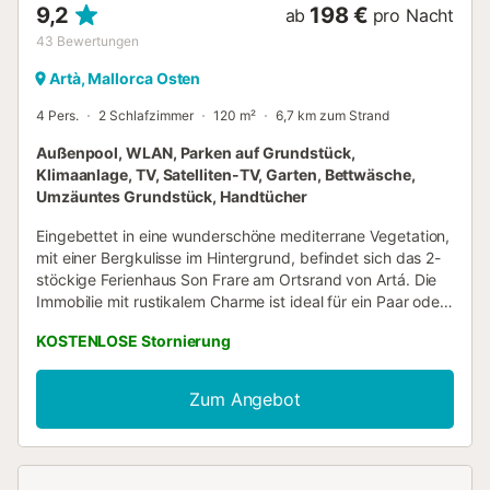
9,2
198 €
ab
pro Nacht
43
Bewertungen
Artà, Mallorca Osten
4 Pers.
2 Schlafzimmer
120 m²
6,7 km zum Strand
Außenpool, WLAN, Parken auf Grundstück,
Klimaanlage, TV, Satelliten-TV, Garten, Bettwäsche,
Umzäuntes Grundstück, Handtücher
Eingebettet in eine wunderschöne mediterrane Vegetation,
mit einer Bergkulisse im Hintergrund, befindet sich das 2-
stöckige Ferienhaus Son Frare am Ortsrand von Artá. Die
Immobilie mit rustikalem Charme ist ideal für ein Paar oder
eine junge Familie mit Kindern. Sie besteht aus einem
KOSTENLOSE Stornierung
Wohnzimmer, einer sehr gut ausgestatteten Küche mit
Geschirrspüler, 2 Schlafzimmern (eins davon mit einem
Queensize-Bett und eins davon mit 2 Einzelbetten) sowie 2
Zum Angebot
Badezimmern. Das Haus bietet somit Platz für 4 Personen.
Zur Ausstattung gehören WLAN, eine Waschmaschine,
Ventilatoren, ein Kamin und ein Fernseher. Ein Babybett
und ein Hochstuhl sind auf Anfrage ebenfalls verfügbar.