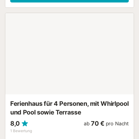
Fenster rahmen spektakuläre Ausblicke auf die Berge ein,
während die gut ausgestattete Küche dazu einlädt,
Mahlzeiten aus frischen Zutaten aus der Region
zuzubereiten, die direkt auf den Dorfplatz geliefert
werden. Ihr privater Garten hinter dem Haus bietet einen
ruhigen Ort zum Entspannen nach Ihren
Erkundungstouren, und zwei Terrassen bieten
unterschiedliche Perspektiven auf die atemberaubende
Landschaft. Ob Sie Ihren Morgenkaffee oder einen Drink
am Abend genießen – diese Außenbereiche werden zu
Ihren liebsten Treffpunkten. Der Wanderweg Acequia Alta
beginnt direkt vor Ihrer Haustür und führt in den
Nationalpark Sierra Nevada. Das einladende Dorf bietet
ein Restaurant, eine Bar und kleine Geschäfte, während
täglich Händler frischen Fisch, Obst und Gemüse sowie
lokale Spezialitäten auf den Platz unten bringen....
Ferienhaus für 4 Personen, mit Whirlpool
und Pool sowie Terrasse
8,0
70 €
ab
pro Nacht
1
Bewertung