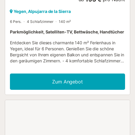
Yegen, Alpujarra de la Sierra
6 Pers.
4 Schlafzimmer
140 m²
Parkmöglichkeit, Satelliten-TV, Bettwäsche, Handtücher
Entdecken Sie dieses charmante 140 m² Ferienhaus in
Yegen, ideal für 6 Personen. Genießen Sie die schöne
Bergsicht von Ihrem eigenen Balkon und entspannen Sie in
den geräumigen Zimmern. - 4 komfortable Schlafzimmer -
Balkon mit Aussicht - Reinigung und Bettwäsche inklusive
Außenbereich : Das Ferienhaus ist von malerischen Bergen
umgeben und verfügt über eine schöne Terrasse mit
Zum Angebot
Gartenmöbeln und Liegen. Verbringen Sie ruhige Stunden
im schönen Außenbereich, in dem Sie die frische Luft
genießen können. Es gibt auch einen Parkplatz vor Ort,
der im Preis enthalten ist. Wohnbereiche : Die Innenräume
sind hell und einladend und beinhalten ein komfortables
Wohnzimmer mit Sofa und Flachbildfernseher. Die offene
Küche ist mit modernen Geräten ausgestattet und bietet
alles, was Sie benötigen, um köstliche Mahlzeiten
zuzubereiten. Der gemütliche Essbereich ist perfekt für