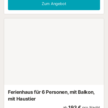
Berg Cerrajón de Murtas und eine Küche mit Mikrowelle,
Zum Angebot
Kühlschrank und Geschirr. Sie verfügen zudem über ein
Wohnzimmer mit einem Flachbild-TV und einem Sofa sowie
ein Badezimmer mit einer Badewanne. In der Umgebung
können Sie wandern und reiten. Die Mittelmeerküste ist 40
km entfernt. Im 6 km entfernten Cadiar finden Sie mehrere
Geschäfte, Bars und Restaurants. Trevélez liegt weniger
als 27 km entfernt und Lanjarón erreichen Sie nach 53
km....
Ferienhaus für 6 Personen, mit Balkon,
mit Haustier
193 €
ab
pro Nacht