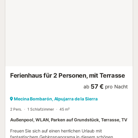
und lassen Sie den Blick über die Berge schweifen. Später
können Sie mit der ganzen Familie auf der Terrasse grillen,
sich vor traumhaftem Panorama im Pool erfrischen und
einen herrlichen Tag unter freiem Himmel ausklingen
lassen. Hier am Südhang der Sierra Nevada haben Sie
herrliche Möglichkeiten zum Wandern. Lassen Sie sich von
der einmaligen Landschaft in ihren Bann schlagen und
besuchen Sie die charmanten Dörfer, die alle mit ihren
ganz eigenen Besonderheiten aufwarten. Viel Vergnügen in
Ihrem Urlaub in diesem wunderbar gelegenen Ferienhaus
in fantastischer Natur!...
Ferienhaus für 2 Personen, mit Terrasse
57 €
ab
pro Nacht
Mecina Bombarón, Alpujarra de la Sierra
2 Pers.
1 Schlafzimmer
45 m²
Außenpool, WLAN, Parken auf Grundstück, Terrasse, TV
Freuen Sie sich auf einen herrlichen Urlaub mit
fantastischem Gebirgspanorama in diesem schönen