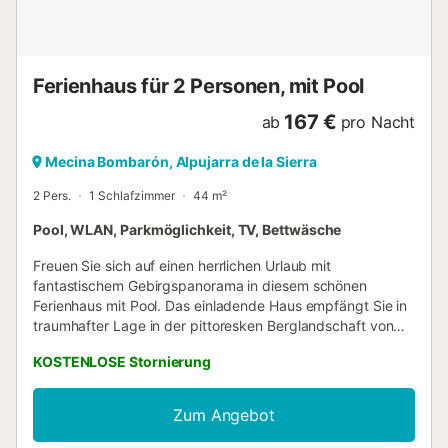
Ferienhaus für 2 Personen, mit Pool
167 €
ab
pro Nacht
Mecina Bombarón, Alpujarra de la Sierra
2 Pers.
1 Schlafzimmer
44 m²
Pool, WLAN, Parkmöglichkeit, TV, Bettwäsche
Freuen Sie sich auf einen herrlichen Urlaub mit
fantastischem Gebirgspanorama in diesem schönen
Ferienhaus mit Pool. Das einladende Haus empfängt Sie in
traumhafter Lage in der pittoresken Berglandschaft von
Alpujarra de la Sierra. In den authentisch möblierten
KOSTENLOSE Stornierung
Räumen entspannen Sie in wohnlichem Ambiente. Alte
Holzdecken, unverputztes Mauerwerk und schwere
Holztüren verleihen dem Inneren des Hauses seinen
Zum Angebot
rustikalen Charme. Machen Sie es sich abends gemeinsam
auf dem Sofa gemütlich, feuern Sie im Kamin an und