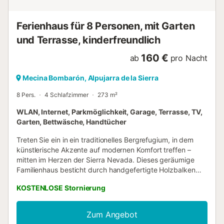
Ferienhaus für 8 Personen, mit Garten
und Terrasse, kinderfreundlich
160 €
ab
pro Nacht
Mecina Bombarón, Alpujarra de la Sierra
8 Pers.
4 Schlafzimmer
273 m²
WLAN, Internet, Parkmöglichkeit, Garage, Terrasse, TV,
Garten, Bettwäsche, Handtücher
Treten Sie ein in ein traditionelles Bergrefugium, in dem
künstlerische Akzente auf modernen Komfort treffen –
mitten im Herzen der Sierra Nevada. Dieses geräumige
Familienhaus besticht durch handgefertigte Holzbalken
und kreative Details im gesamten Haus und bietet Ihnen
KOSTENLOSE Stornierung
einen ruhigen Rückzugsort mit viel Platz, um sich
auszubreiten und wirklich zu entspannen. Die großzügigen
Räume gehen fließend ineinander über, wobei jeder
Zum Angebot
Bereich auf Komfort und Entspannung ausgelegt ist. Große