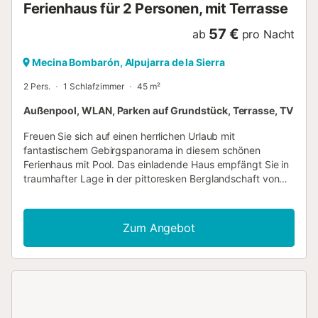
Ferienhaus für 2 Personen, mit Terrasse
57 €
ab
pro Nacht
Mecina Bombarón, Alpujarra de la Sierra
2 Pers.
1 Schlafzimmer
45 m²
Außenpool, WLAN, Parken auf Grundstück, Terrasse, TV
Freuen Sie sich auf einen herrlichen Urlaub mit
fantastischem Gebirgspanorama in diesem schönen
Ferienhaus mit Pool. Das einladende Haus empfängt Sie in
traumhafter Lage in der pittoresken Berglandschaft von
Alpujarra de la Sierra. In den authentisch möblierten
Räumen entspannen Sie in wohnlichem Ambiente. Alte
Holzdecken, unverputztes Mauerwerk und schwere
Zum Angebot
Holztüren verleihen dem Inneren des Hauses seinen
rustikalen Charme. Machen Sie es sich abends gemeinsam
auf dem Sofa gemütlich, feuern Sie im Kamin an und
schmieden Sie Pläne für den nächsten Tag. Treten Sie
morgens mit einer Tasse Kaffee ins Freie, atmen Sie tief ein
und lassen Sie den Blick über die Berge schweifen. Später