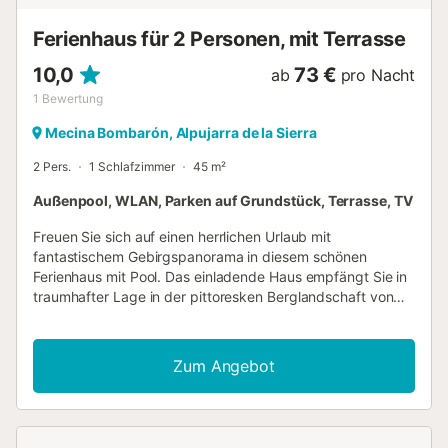
Ferienhaus für 2 Personen, mit Terrasse
10,0
73 €
ab
pro Nacht
1
Bewertung
Mecina Bombarón, Alpujarra de la Sierra
2 Pers.
1 Schlafzimmer
45 m²
Außenpool, WLAN, Parken auf Grundstück, Terrasse, TV
Freuen Sie sich auf einen herrlichen Urlaub mit
fantastischem Gebirgspanorama in diesem schönen
Ferienhaus mit Pool. Das einladende Haus empfängt Sie in
traumhafter Lage in der pittoresken Berglandschaft von
Alpujarra de la Sierra. In den authentisch möblierten
Räumen entspannen Sie in wohnlichem Ambiente. Alte
Holzdecken, unverputztes Mauerwerk und schwere
Zum Angebot
Holztüren verleihen dem Inneren des Hauses seinen
rustikalen Charme. Machen Sie es sich abends gemeinsam
auf dem Sofa gemütlich, feuern Sie im Kamin an und
schmieden Sie Pläne für den nächsten Tag. Treten Sie