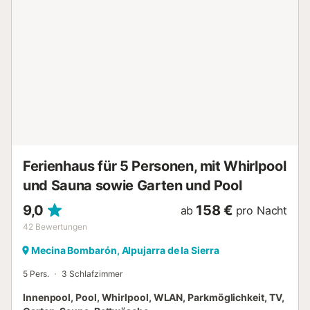
können Sie mit der ganzen Familie auf der Terrasse grillen,
sich vor traumhaftem Panorama im Pool erfrischen und
einen herrlichen Tag unter freiem Himmel ausklingen
lassen. Hier am Südhang der Sierra Nevada haben Sie
herrliche Möglichkeiten zum Wandern. Lassen Sie sich von
der einmaligen Landschaft in ihren Bann schlagen und
besuchen Sie die charmanten Dörfer, die alle mit ihren
ganz eigenen Besonderheiten aufwarten. Viel Vergnügen in
Ihrem Urlaub in diesem wunderbar gelegenen Ferienhaus
in fantastischer Natur!...
Ferienhaus für 5 Personen, mit Whirlpool
und Sauna sowie Garten und Pool
9,0
158 €
ab
pro Nacht
42
Bewertungen
Mecina Bombarón, Alpujarra de la Sierra
5 Pers.
3 Schlafzimmer
Innenpool, Pool, Whirlpool, WLAN, Parkmöglichkeit, TV,