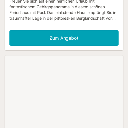
Freuen Sie sich auf einen herrlichen Urlaub mit
fantastischem Gebirgspanorama in diesem schönen
Ferienhaus mit Pool. Das einladende Haus empfängt Sie in
traumhafter Lage in der pittoresken Berglandschaft von
Alpujarra de la Sierra. In den authentisch möblierten
Räumen entspannen Sie in wohnlichem Ambiente. Alte
Holzdecken, unverputztes Mauerwerk und schwere
Zum Angebot
Holztüren verleihen dem Inneren des Hauses seinen
rustikalen Charme. Machen Sie es sich abends gemeinsam
auf dem Sofa gemütlich, feuern Sie im Kamin an und
schmieden Sie Pläne für den nächsten Tag. Treten Sie
morgens mit einer Tasse Kaffee ins Freie, atmen Sie tief ein
und lassen Sie den Blick über die Berge schweifen. Später
können Sie mit der ganzen Familie auf der Terrasse grillen,
sich vor traumhaftem Panorama im Pool erfrischen und
einen herrlichen Tag unter freiem Himmel ausklingen
lassen. Hier am Südhang der Sierra Nevada haben Sie
herrliche Möglichkeiten zum Wandern. Lassen Sie sich von
der einmaligen Landschaft in ihren Bann schlagen und
besuchen Sie die charmanten Dörfer, die alle mit ihren
ganz eigenen Besonderheiten aufwarten. Viel Vergnügen in
Ihrem Urlaub in diesem wunderbar gelegenen Ferienhaus
in fantastischer Natur!...