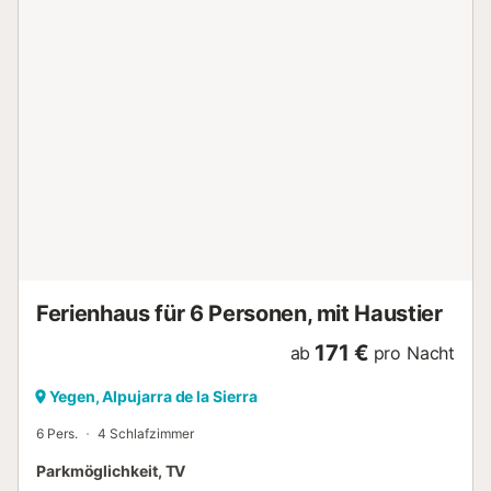
und lassen Sie den Blick über die Berge schweifen. Später
können Sie mit der ganzen Familie auf der Terrasse grillen,
sich vor traumhaftem Panorama im Pool erfrischen und
einen herrlichen Tag unter freiem Himmel ausklingen
lassen. Hier am Südhang der Sierra Nevada haben Sie
herrliche Möglichkeiten zum Wandern. Lassen Sie sich von
der einmaligen Landschaft in ihren Bann schlagen und
besuchen Sie die charmanten Dörfer, die alle mit ihren
ganz eigenen Besonderheiten aufwarten. Viel Vergnügen in
Ihrem Urlaub in diesem wunderbar gelegenen Ferienhaus
in fantastischer Natur! - Parkplatz a.d. Grund/kostenlos -
Verbrauchskosten inklusive - Bettwäsche/Handt.
(inklusive) - Reinigung (inklusive) - Gemeinsamer
Aussenpool (0m2)...
Ferienhaus für 6 Personen, mit Haustier
171 €
ab
pro Nacht
Yegen, Alpujarra de la Sierra
6 Pers.
4 Schlafzimmer
Parkmöglichkeit, TV