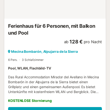
Fußbodenheizung, provenzalischen Stil Möbel,
Holzdecken im Alpujarra Stil und herrlichen Blick auf die
Berge Urlaub auf dem Land: Verpassen Sie nicht die
Gelegenheit, diesen außergewöhnlichen Ort kennen zu
lernen. Genießen Sie diesen Ort, in einer strategischen
Ferienhaus für 6 Personen, mit Balkon
Lage, zwischen hohen Bergen und dem Me...
und Pool
128 €
ab
pro Nacht
Mecina Bombarón, Alpujarra de la Sierra
6 Pers.
3 Schlafzimmer
Pool, WLAN, Flachbild-TV
Das Rural Accommodation Mirador del Avellano in Mecina
Bombarón in der Alpujarra de la Sierra bietet einen
Grillplatz und einen gemeinsamen Außenpool. Es bietet
Unterkünfte mit kostenfreiem WLAN und Bergblick. Die
Apartments im Landhausstil verfügen über 1, 2 oder 3
KOSTENLOSE Stornierung
Schlafzimmer, eine Heizung, einen Holzofen mit
kostenlosem Brennholz, einen Balkon mit Blick auf den