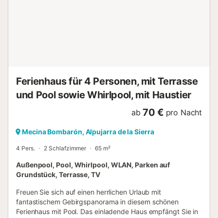
lassen. Hier am Südhang der Sierra Nevada haben Sie
herrliche Möglichkeiten zum Wandern. Lassen Sie sich von
der einmaligen Landschaft in ihren Bann schlagen und
besuchen Sie die charmanten Dörfer, die alle mit ihren
ganz eigenen Besonderheiten aufwarten. Viel Vergnügen in
Ihrem Urlaub in diesem wunderbar gelegenen Ferienhaus
in fantastischer Natur!...
Ferienhaus für 4 Personen, mit Terrasse
und Pool sowie Whirlpool, mit Haustier
70 €
ab
pro Nacht
Mecina Bombarón, Alpujarra de la Sierra
4 Pers.
2 Schlafzimmer
65 m²
Außenpool, Pool, Whirlpool, WLAN, Parken auf
Grundstück, Terrasse, TV
Freuen Sie sich auf einen herrlichen Urlaub mit
fantastischem Gebirgspanorama in diesem schönen
Ferienhaus mit Pool. Das einladende Haus empfängt Sie in