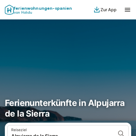
ferienwohnungen-spanien
Zur App
von Holidu
Ferienunterkünfte in Alpujarra
de la Sierra
Reiseziel