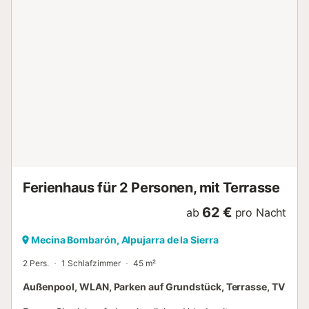
morgens mit einer Tasse Kaffee ins Freie, atmen Sie tief ein
und lassen Sie den Blick über die Berge schweifen. Später
können Sie mit der ganzen Familie auf der Terrasse grillen,
sich vor traumhaftem Panorama im Pool erfrischen und
einen herrlichen Tag unter freiem Himmel ausklingen
lassen. Hier am Südhang der Sierra Nevada haben Sie
herrliche Möglichkeiten zum Wandern. Lassen Sie sich von
der einmaligen Landschaft in ihren Bann schlagen und
besuchen Sie die charmanten Dörfer, die alle mit ihren
ganz eigenen Besonderheiten aufwarten. Viel Vergnügen in
Ihrem Urlaub in diesem wunderbar gelegenen Ferienhaus
in fantastischer Natur!...
Ferienhaus für 2 Personen, mit Terrasse
62 €
ab
pro Nacht
Mecina Bombarón, Alpujarra de la Sierra
2 Pers.
1 Schlafzimmer
45 m²
Außenpool, WLAN, Parken auf Grundstück, Terrasse, TV