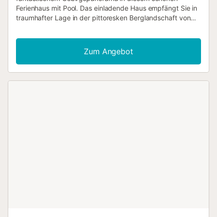
Ferienhaus mit Pool. Das einladende Haus empfängt Sie in
traumhafter Lage in der pittoresken Berglandschaft von
Alpujarra de la Sierra. In den authentisch möblierten
Räumen entspannen Sie in wohnlichem Ambiente. Alte
Holzdecken, unverputztes Mauerwerk und schwere
Zum Angebot
Holztüren verleihen dem Inneren des Hauses seinen
rustikalen Charme. Machen Sie es sich abends gemeinsam
auf dem Sofa gemütlich, feuern Sie im Kamin an und
schmieden Sie Pläne für den nächsten Tag. Treten Sie
morgens mit einer Tasse Kaffee ins Freie, atmen Sie tief ein
und lassen Sie den Blick über die Berge schweifen. Später
können Sie mit der ganzen Familie auf der Terrasse grillen,
sich vor traumhaftem Panorama im Pool erfrischen und
einen herrlichen Tag unter freiem Himmel ausklingen
lassen. Hier am Südhang der Sierra Nevada haben Sie
herrliche Möglichkeiten zum Wandern. Lassen Sie sich von
der einmaligen Landschaft in ihren Bann schlagen und
besuchen Sie die charmanten Dörfer, die alle mit ihren
ganz eigenen Besonderheiten aufwarten. Viel Vergnügen in
Ihrem Urlaub in diesem wunderbar gelegenen Ferienhaus
in fantastischer Natur!...