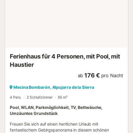
gemeinsame Abende mit Familie und Freunden.
Schlafzimmer und Badezimmer : - 1 Zimmer mit
Doppelbett - 1 Zimmer mit 2 Einzelbetten - 2 Zimmer mit
Einzelbetten - 1 Badezimmer mit Dusche und WC - 1
separates WC - 1 Kinderbett auf Anfrage verfügbar
Sehenswürdigkeiten in der Umgebung: Erkunden Sie die
Naturschönheiten von Yegen mit nahegelegenen
Wanderwegen, ideal für Naturliebhaber. Besuchen Sie die
charmanten Nachbardörfer wie Mecina Bombarón und
Ferienhaus für 4 Personen, mit Pool, mit
Murtas. Nicht verpassen sollten Sie den Nationalpark
Sierra Nevada, der spekta...
Haustier
176 €
ab
pro Nacht
Mecina Bombarón, Alpujarra de la Sierra
4 Pers.
2 Schlafzimmer
65 m²
Pool, WLAN, Parkmöglichkeit, TV, Bettwäsche,
Umzäuntes Grundstück
Freuen Sie sich auf einen herrlichen Urlaub mit
fantastischem Gebirgspanorama in diesem schönen