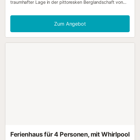
traumhafter Lage in der pittoresken Berglandschaft von
Alpujarra de la Sierra. In den authentisch möblierten
Räumen entspannen Sie in wohnlichem Ambiente. Alte
Holzdecken, unverputztes Mauerwerk und schwere
Zum Angebot
Holztüren verleihen dem Inneren des Hauses seinen
rustikalen Charme. Machen Sie es sich abends gemeinsam
auf dem Sofa gemütlich, feuern Sie im Kamin an und
schmieden Sie Pläne für den nächsten Tag. Treten Sie
morgens mit einer Tasse Kaffee ins Freie, atmen Sie tief ein
und lassen Sie den Blick über die Berge schweifen. Später
können Sie mit der ganzen Familie auf der Terrasse grillen,
sich vor traumhaftem Panorama im Pool erfrischen und
einen herrlichen Tag unter freiem Himmel ausklingen
lassen. Hier am Südhang der Sierra Nevada haben Sie
herrliche Möglichkeiten zum Wandern. Lassen Sie sich von
der einmaligen Landschaft in ihren Bann schlagen und
besuchen Sie die charmanten Dörfer, die alle mit ihren
ganz eigenen Besonderheiten aufwarten. Viel Vergnügen in
Ihrem Urlaub in diesem wunderbar gelegenen Ferienhaus
in fantastischer Natur!...
Ferienhaus für 4 Personen, mit Whirlpool