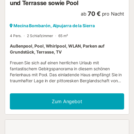
und Terrasse sowie Pool
70 €
ab
pro Nacht
Mecina Bombarón, Alpujarra de la Sierra
4 Pers.
2 Schlafzimmer
65 m²
Außenpool, Pool, Whirlpool, WLAN, Parken auf
Grundstück, Terrasse, TV
Freuen Sie sich auf einen herrlichen Urlaub mit
fantastischem Gebirgspanorama in diesem schönen
Ferienhaus mit Pool. Das einladende Haus empfängt Sie in
traumhafter Lage in der pittoresken Berglandschaft von
Alpujarra de la Sierra. In den authentisch möblierten
Räumen entspannen Sie in wohnlichem Ambiente. Alte
Holzdecken, unverputztes Mauerwerk und schwere
Zum Angebot
Holztüren verleihen dem Inneren des Hauses seinen
rustikalen Charme. Machen Sie es sich abends gemeinsam
auf dem Sofa gemütlich, feuern Sie im Kamin an und
schmieden Sie Pläne für den nächsten Tag. Treten Sie
morgens mit einer Tasse Kaffee ins Freie, atmen Sie tief ein