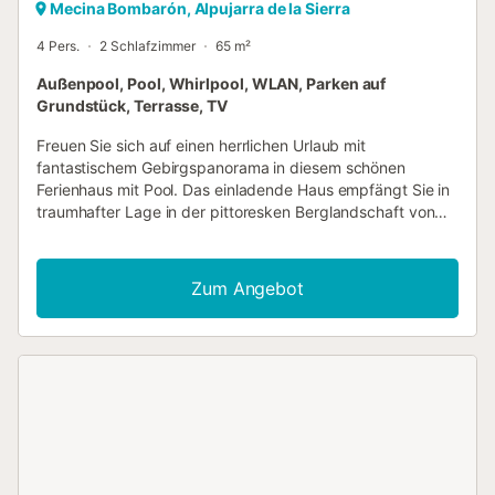
Mecina Bombarón, Alpujarra de la Sierra
4 Pers.
2 Schlafzimmer
65 m²
Außenpool, Pool, Whirlpool, WLAN, Parken auf
Grundstück, Terrasse, TV
Freuen Sie sich auf einen herrlichen Urlaub mit
fantastischem Gebirgspanorama in diesem schönen
Ferienhaus mit Pool. Das einladende Haus empfängt Sie in
traumhafter Lage in der pittoresken Berglandschaft von
Alpujarra de la Sierra. In den authentisch möblierten
Räumen entspannen Sie in wohnlichem Ambiente. Alte
Holzdecken, unverputztes Mauerwerk und schwere
Zum Angebot
Holztüren verleihen dem Inneren des Hauses seinen
rustikalen Charme. Machen Sie es sich abends gemeinsam
auf dem Sofa gemütlich, feuern Sie im Kamin an und
schmieden Sie Pläne für den nächsten Tag. Treten Sie
morgens mit einer Tasse Kaffee ins Freie, atmen Sie tief ein
und lassen Sie den Blick über die Berge schweifen. Später
können Sie mit der ganzen Familie auf der Terrasse grillen,
sich vor traumhaftem Panorama im Pool erfrischen und
einen herrlichen Tag unter freiem Himmel ausklingen