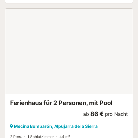
schmieden Sie Pläne für den nächsten Tag. Treten Sie
morgens mit einer Tasse Kaffee ins Freie, atmen Sie tief ein
und lassen Sie den Blick über die Berge schweifen. Später
können Sie mit der ganzen Familie auf der Terrasse grillen,
sich vor traumhaftem Panorama im Pool erfrischen und
einen herrlichen Tag unter freiem Himmel ausklingen
lassen. Hier am Südhang der Sierra Nevada haben Sie
herrliche Möglichkeiten zum Wandern. Lassen Sie sich von
der einmaligen Landschaft in ihren Bann schlagen und
besuchen Sie die charmanten Dörfer, die alle mit ihren
ganz eigenen Besonderheiten aufwarten. Viel Vergnügen in
Ihrem Urlaub in diesem wunderbar gelegenen Ferienhaus
in fantastischer Natur! - Parkplatz a.d. Grund/kostenlos -
Verbrauchskosten inklusive - Bettwäsche/Handt.
(inklusive) - Reinigung (inklusive) - Gemeinsamer
Aussenpool (0m2)...
Ferienhaus für 2 Personen, mit Pool
86 €
ab
pro Nacht
Mecina Bombarón, Alpujarra de la Sierra
2 Pers.
1 Schlafzimmer
44 m²