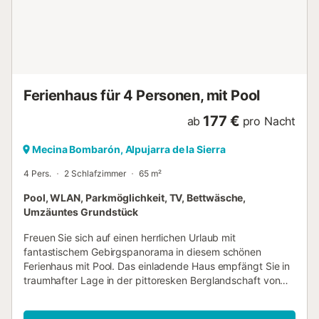
ganz eigenen Besonderheiten aufwarten. Viel Vergnügen in
Ihrem Urlaub in diesem wunderbar gelegenen Ferienhaus
in fantastischer Natur! - Parkplatz a.d. Grund/kostenlos -
Verbrauchskosten inklusive - Bettwäsche/Handt.
(inklusive) - Reinigung (inklusive) - Gemeinsamer
Aussenpool (0m2)...
Ferienhaus für 4 Personen, mit Pool
177 €
ab
pro Nacht
Mecina Bombarón, Alpujarra de la Sierra
4 Pers.
2 Schlafzimmer
65 m²
Pool, WLAN, Parkmöglichkeit, TV, Bettwäsche,
Umzäuntes Grundstück
Freuen Sie sich auf einen herrlichen Urlaub mit
fantastischem Gebirgspanorama in diesem schönen
Ferienhaus mit Pool. Das einladende Haus empfängt Sie in
traumhafter Lage in der pittoresken Berglandschaft von
Alpujarra de la Sierra. In den authentisch möblierten
Räumen entspannen Sie in wohnlichem Ambiente. Alte