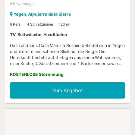
8
Bewertungen
Yegen, Alpujarra de la Sierra
6 Pers.
4 Schlafzimmer
120 m²
TV, Bettwäsche, Handtücher
Das Landhaus Casa Mamica Rosario befindet sich in Yegen
und bietet einen schönen Blick auf die Berge. Die
Unterkunft besteht auf 3 Etagen aus einem Wohnzimmer,
einer Küche, 4 Schlafzimmern und 1 Badezimmer sowie
einem Gäste-WC und bietet somit Platz für 6 Personen.
KOSTENLOSE Stornierung
Zur Ausstattung gehören außerdem WLAN mit einem
eigenen Arbeitsplatz für Homeoffice, ein TV sowie eine
Waschmaschine. Diese Unterkunft bietet keine:
Zum Angebot
Klimaanlage. Dieses Ferienhaus verfügt über einen
privaten Außenbereich mit einer offenen Terrasse und 2
Balkonen. Ideal, um die frische Luft und die Aussicht zu
genießen. Der Gastgeber empfiehlt einen Besuch der
Alpujarra Granadina, die 38 Autominuten von der
Unterkunft entfernt ist. Ein Parkplatz befindet sich 20 m
von der Unterkunft entfernt. Maximal 2 Haustiere sind