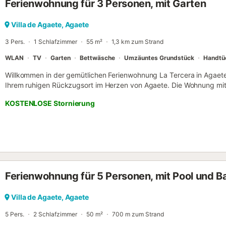
Ferienwohnung für 3 Personen, mit Garten
Villa de Agaete, Agaete
3 Pers.
1 Schlafzimmer
55 m²
1,3 km zum Strand
WLAN
TV
Garten
Bettwäsche
Umzäuntes Grundstück
Handtü
Willkommen in der gemütlichen Ferienwohnung La Tercera in Agaete. 
Ihrem ruhigen Rückzugsort im Herzen von Agaete. Die Wohnung mit 
für Paare, die dem Trubel der Stadt entfliehen und einen erholsame
KOSTENLOSE Stornierung
genießen möchten. Dank der zentralen Lage erreichen Sie bequem 
erleben aber dennoch die Ruhe eines echten Refugiums. Perfekt ge
die Berge. Die moderne, voll ausgestattete Küche und das einladen
angenehmen Aufenthalt. Auf der kleinen, schönen Terrasse können Si
Star in Agaete bietet Ihnen eine ideale Lage zwischen Strand und B
erreichen Sie bequem zu Fuß. Für Ihre Anreise steht Ihnen ein flexib
alternativ können Sie auch persönlich von einem Mitarbeiter empfa
Ferienwohnung für 5 Personen, mit Pool und B
zur Umgebung gibt. Parkmöglichkeiten finden Sie auf der Straße. Ve
nicht gestattet. Bitte beachten Sie, dass sich die Unterkunft im zw
vorhanden ist....
Villa de Agaete, Agaete
5 Pers.
2 Schlafzimmer
50 m²
700 m zum Strand