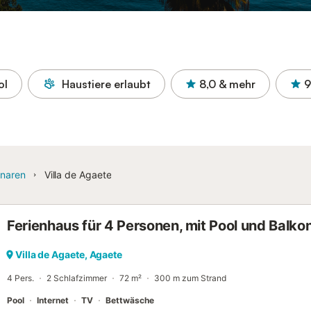
ol
Haustiere erlaubt
8,0
& mehr
9
naren
Villa de Agaete
Ferienhaus für 4 Personen, mit Pool und Balko
Villa de Agaete, Agaete
4 Pers.
2 Schlafzimmer
72 m²
300 m zum Strand
Pool
Internet
TV
Bettwäsche