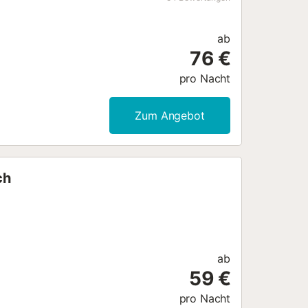
n....
ab
76 €
pro Nacht
Zum Angebot
ch
ab
59 €
pro Nacht