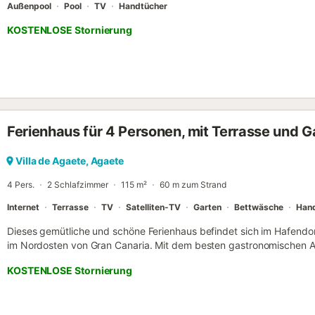
Außenpool
Pool
TV
Handtücher
KOSTENLOSE Stornierung
Ferienhaus für 4 Personen, mit Terrasse und Ga
Villa de Agaete, Agaete
4 Pers.
2 Schlafzimmer
115 m²
60 m zum Strand
Internet
Terrasse
TV
Satelliten-TV
Garten
Bettwäsche
Han
Dieses gemütliche und schöne Ferienhaus befindet sich im Hafendor
im Nordosten von Gran Canaria. Mit dem besten gastronomischen A
Wasser, laden wir Sie in dieses typisch kanarische "Pueblo Marinero
KOSTENLOSE Stornierung
atemberaubende Aussicht auf Teneriff und Teide, den höchsten Be
Spaziergang die "Poets Avenue" entlang, voll von Restaurants mit 
Kunsthandwerksläden usw., das ist ein perfekter Ort, um Einheimisch