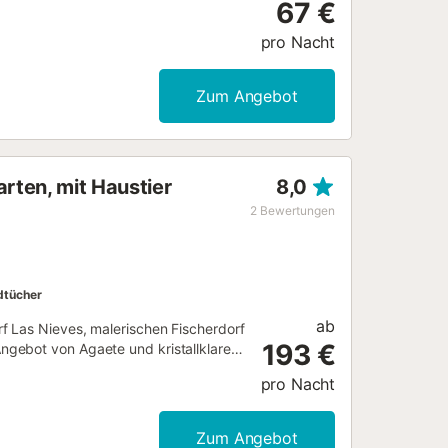
67 €
pro Nacht
Zum Angebot
rten, mit Haustier
8,0
2
Bewertungen
dtücher
ab
f Las Nieves, malerischen Fischerdorf
193 €
ngebot von Agaete und kristallklarem
" ein, wo Sie nachmittags die
pro Nacht
rg Spaniens. Machen Sie einen
frischem Fisch und Meeresfrüchten,
e zu treffen. Dieses Ferienhaus ist
Zum Angebot