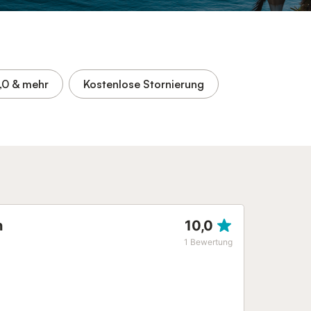
,0
& mehr
Kostenlose Stornierung
n
10,0
1
Bewertung