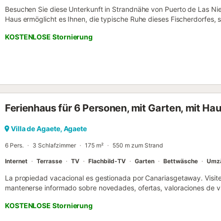
Besuchen Sie diese Unterkunft in Strandnähe von Puerto de Las Ni
Haus ermöglicht es Ihnen, die typische Ruhe dieses Fischerdorfes,
genießen. Es verfügt über eine Terrasse-Balkon mit Hängematten au
KOSTENLOSE Stornierung
Schlafzimmern - Balkon-Terrasse - Gemeinschaftspool. - Hängemat
für den Pool vorhanden. - Voll ausgestattete Küche. - Kostenlose 
TV. - Supermarkt und Restaurant nur wenige Meter entfernt. - 5 G
und dem Strand von Agaete entfernt. Ein sehr traditionelles Fischer
Promenade zu besuchen, die Ruhe und das gute Klima zu genießen 
Gastronomie des Ortes zu erkunden. - 15 Gehminuten vom historisc
Naturschwimmbäder und Wanderwege in der Umgebung von Agaete. 
Ferienhaus für 6 Personen, mit Garten, mit Hau
Villa de Agaete, Agaete
6 Pers.
3 Schlafzimmer
175 m²
550 m zum Strand
Internet
Terrasse
TV
Flachbild-TV
Garten
Bettwäsche
Umzä
La propiedad vacacional es gestionada por Canariasgetaway. Visit
mantenerse informado sobre novedades, ofertas, valoraciones de vi
Amplia y cómoda casa terrera en el corazón de Agaete, entre el mue
KOSTENLOSE Stornierung
con tres amplios dormitorios, hamacas, zonas de sombra, ducha exte
azotea con fantásticas vistas al Parque Natural de Tamadaba. Tam