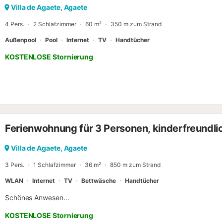
während Ihres Aufenthalts Momente mit den Tieren der Finca zu teile
Villa de Agaete, Agaete
4 Pers.
2 Schlafzimmer
60 m²
350 m zum Strand
Außenpool
Pool
Internet
TV
Handtücher
KOSTENLOSE Stornierung
Ferienwohnung für 3 Personen, kinderfreundli
Villa de Agaete, Agaete
3 Pers.
1 Schlafzimmer
36 m²
850 m zum Strand
WLAN
Internet
TV
Bettwäsche
Handtücher
Schönes Anwesen...
KOSTENLOSE Stornierung